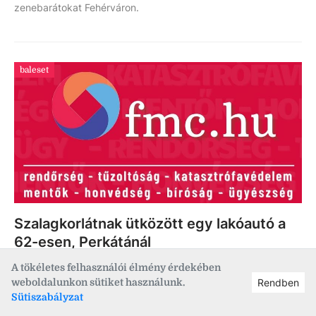
zenebarátokat Fehérváron.
baleset
Szalagkorlátnak ütközött egy lakóautó a
62-esen, Perkátánál
A tökéletes felhasználói élmény érdekében
Egy sávon forgalmi akadály alakult ki.
weboldalunkon sütiket használunk.
Rendben
Sütiszabályzat