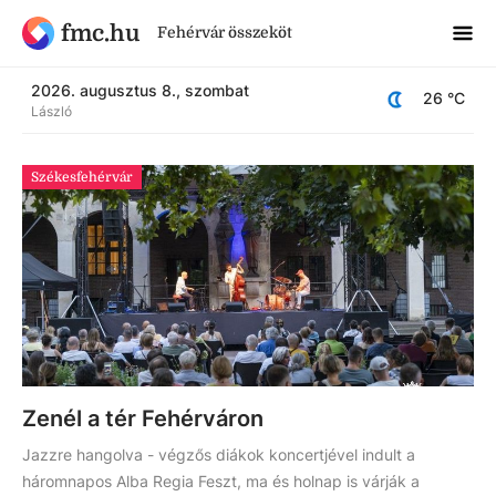
fmc.hu
Fehérvár összeköt
2026. augusztus 8., szombat
26
 °C
László
Székesfehérvár
Zenél a tér Fehérváron
Jazzre hangolva - végzős diákok koncertjével indult a
háromnapos Alba Regia Feszt, ma és holnap is várják a