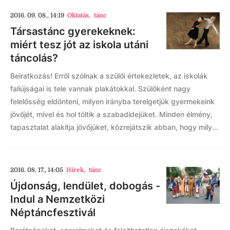
2016. 09. 08., 14:19
Oktatás
,
tánc
Társastánc gyerekeknek:
miért tesz jót az iskola utáni
táncolás?
Beiratkozás! Erről szólnak a szülői értekezletek, az iskolák
faliújságai is tele vannak plakátokkal. Szülőként nagy
felelősség eldönteni, milyen irányba terelgetjük gyermekeink
jövőjét, mivel és hol töltik a szabadidejüket. Minden élmény,
tapasztalat alakítja jövőjüket, közrejátszik abban, hogy mily...
2016. 08. 17., 14:05
Hírek
,
tánc
Újdonság, lendület, dobogás -
Indul a Nemzetközi
Néptáncfesztivál