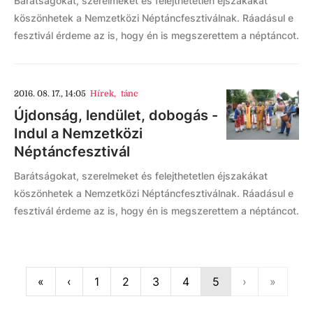
Barátságokat, szerelmeket és felejthetetlen éjszakákat
köszönhetek a Nemzetközi Néptáncfesztiválnak. Ráadásul e
fesztivál érdeme az is, hogy én is megszerettem a néptáncot.
2016. 08. 17., 14:05
Hírek
,
tánc
Újdonság, lendület, dobogás -
Indul a Nemzetközi
Néptáncfesztivál
Barátságokat, szerelmeket és felejthetetlen éjszakákat
köszönhetek a Nemzetközi Néptáncfesztiválnak. Ráadásul e
fesztivál érdeme az is, hogy én is megszerettem a néptáncot.
First
Previous
Next
Last
«
‹
1
2
3
4
5
›
»