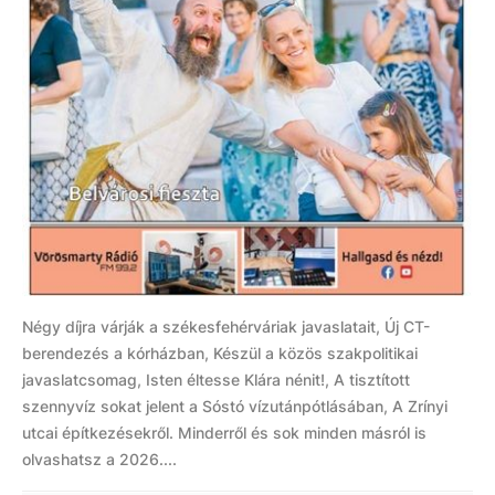
Négy díjra várják a székesfehérváriak javaslatait, Új CT-
berendezés a kórházban, Készül a közös szakpolitikai
javaslatcsomag, Isten éltesse Klára nénit!, A tisztított
szennyvíz sokat jelent a Sóstó vízutánpótlásában, A Zrínyi
utcai építkezésekről. Minderről és sok minden másról is
olvashatsz a 2026....