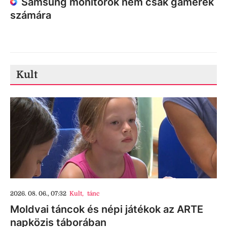
Samsung monitorok nem csak gamerek
számára
Kult
2026. 08. 06., 07:32
Kult
,
tánc
Moldvai táncok és népi játékok az ARTE
napközis táborában