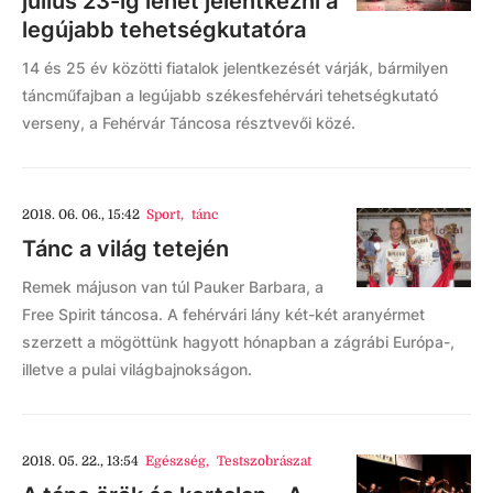
július 23-ig lehet jelentkezni a
legújabb tehetségkutatóra
14 és 25 év közötti fiatalok jelentkezését várják, bármilyen
táncműfajban a legújabb székesfehérvári tehetségkutató
verseny, a Fehérvár Táncosa résztvevői közé.
2018. 06. 06., 15:42
Sport
,
tánc
Tánc a világ tetején
Remek májuson van túl Pauker Barbara, a
Free Spirit táncosa. A fehérvári lány két-két aranyérmet
szerzett a mögöttünk hagyott hónapban a zágrábi Európa-,
illetve a pulai világbajnokságon.
2018. 05. 22., 13:54
Egészség
,
Testszobrászat