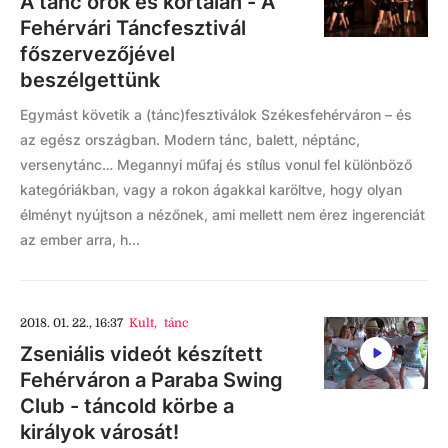
A tánc örök és kortalan - A
Fehérvári Táncfesztivál
főszervezőjével
beszélgettünk
Egymást követik a (tánc)fesztiválok Székesfehérváron – és
az egész országban. Modern tánc, balett, néptánc,
versenytánc… Megannyi műfaj és stílus vonul fel különböző
kategóriákban, vagy a rokon ágakkal karöltve, hogy olyan
élményt nyújtson a nézőnek, ami mellett nem érez ingerenciát
az ember arra, h...
2018. 01. 22., 16:37
Kult
,
tánc
Zseniális videót készített
Fehérváron a Paraba Swing
Club - táncold körbe a
királyok városát!