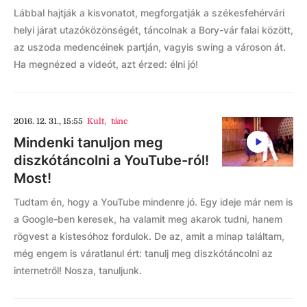
Lábbal hajtják a kisvonatot, megforgatják a székesfehérvári
helyi járat utazóközönségét, táncolnak a Bory-vár falai között,
az uszoda medencéinek partján, vagyis swing a városon át.
Ha megnézed a videót, azt érzed: élni jó!
2016. 12. 31., 15:55
Kult
,
tánc
Mindenki tanuljon meg
diszkótáncolni a YouTube-ról!
Most!
Tudtam én, hogy a YouTube mindenre jó. Egy ideje már nem is
a Google-ben keresek, ha valamit meg akarok tudni, hanem
rögvest a kistesóhoz fordulok. De az, amit a minap találtam,
még engem is váratlanul ért: tanulj meg diszkótáncolni az
internetről! Nosza, tanuljunk.