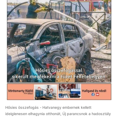
Hősies összefogás - Hatvanegy embernek kellett
ideiglenesen elhagynia otthonát, Új parancsnok a hadosztály