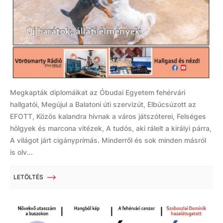
Megkapták diplomáikat az Óbudai Egyetem fehérvári
hallgatói, Megújul a Balatoni úti szervizút, Elbúcsúzott az
EFOTT, Közös kalandra hívnak a város játszóterei, Felséges
hölgyek és marcona vitézek, A tudós, aki rálelt a királyi párra,
A világot járt cigányprímás. Minderről és sok minden másról
is olv...
LETÖLTÉS