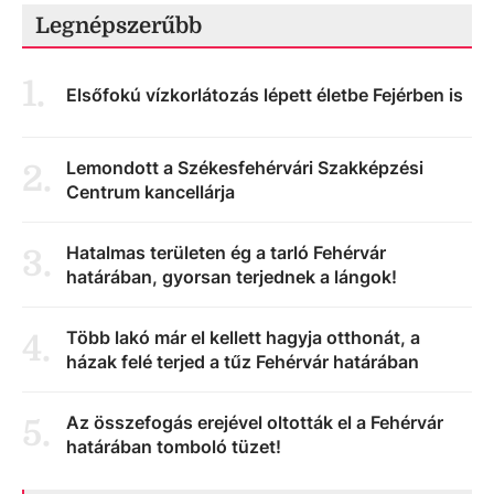
Legnépszerűbb
1
.
Elsőfokú vízkorlátozás lépett életbe Fejérben is
Lemondott a Székesfehérvári Szakképzési
2
.
Centrum kancellárja
Hatalmas területen ég a tarló Fehérvár
3
.
határában, gyorsan terjednek a lángok!
Több lakó már el kellett hagyja otthonát, a
4
.
házak felé terjed a tűz Fehérvár határában
Az összefogás erejével oltották el a Fehérvár
5
.
határában tomboló tüzet!