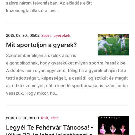
színre három felvonásban. Az előadás előtt
közönségtalálkozóra invi...
2018. 08. 30., 08:02
Sport
,
gyerekek
Mit sportoljon a gyerek?
Szeptember elején a szülők azon is
elgondolkodnak, hogy gyereküket milyen sportra írassák be.
A döntés nem olyan egyszerű, főleg ha a gyerek óhaján túl a
testi adottságait, képességeit, a családi logisztikát és magát
az edző személyét, sőt a leendő sporttársakat is számításba
vesszük. Hogy mikor, ho...
2018. 06. 13., 09:00
Kult
,
tánc
Legyél Te Fehérvár Táncosa! -