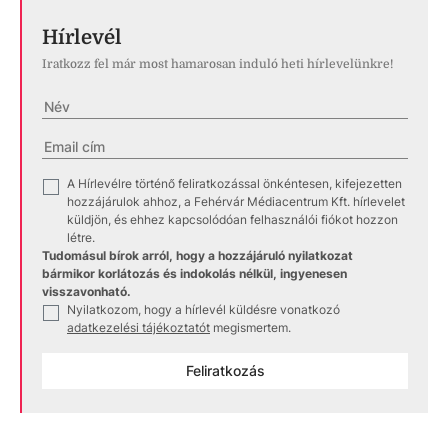
Hírlevél
Iratkozz fel már most hamarosan induló heti hírlevelünkre!
A Hírlevélre történő feliratkozással önkéntesen, kifejezetten
✓
hozzájárulok ahhoz, a Fehérvár Médiacentrum Kft. hírlevelet
küldjön, és ehhez kapcsolódóan felhasználói fiókot hozzon
létre.
Tudomásul bírok arról, hogy a hozzájáruló nyilatkozat
bármikor korlátozás és indokolás nélkül, ingyenesen
visszavonható.
Nyilatkozom, hogy a hírlevél küldésre vonatkozó
✓
adatkezelési tájékoztatót
megismertem.
Feliratkozás