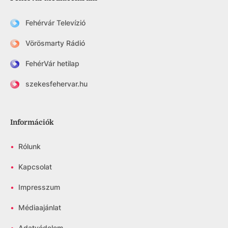
Fehérvár Televízió
Vörösmarty Rádió
FehérVár hetilap
szekesfehervar.hu
Információk
•
Rólunk
•
Kapcsolat
•
Impresszum
•
Médiaajánlat
•
Adatvédelem