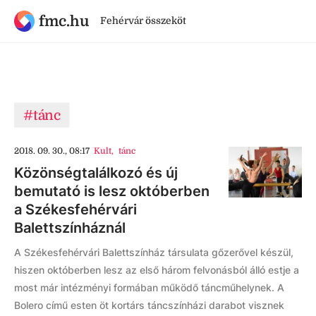
fmc.hu
Fehérvár összeköt
#tánc
2018. 09. 30., 08:17
Kult
,
tánc
Közönségtalálkozó és új
bemutató is lesz októberben
a Székesfehérvári
Balettszínháznál
A Székesfehérvári Balettszínház társulata gőzerővel készül,
hiszen októberben lesz az első három felvonásból álló estje a
most már intézményi formában működő táncműhelynek. A
Bolero című esten öt kortárs táncszínházi darabot visznek