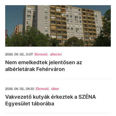
2026. 08. 02., 11:07
Életmód
,
albérlet
Nem emelkedtek jelentősen az
albérletárak Fehérváron
2026. 08. 02., 08:35
Életmód
,
tábor
Vakvezető kutyák érkeztek a SZÉNA
Egyesület táborába