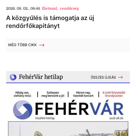
2026. 08. 02., 06:46
Életmód
,
rendőrség
A közgyűlés is támogatja az új
rendőrfőkapitányt
MÉG TÖBB CIKK
FehérVár hetilap
ÖSSZES ÚJSÁG