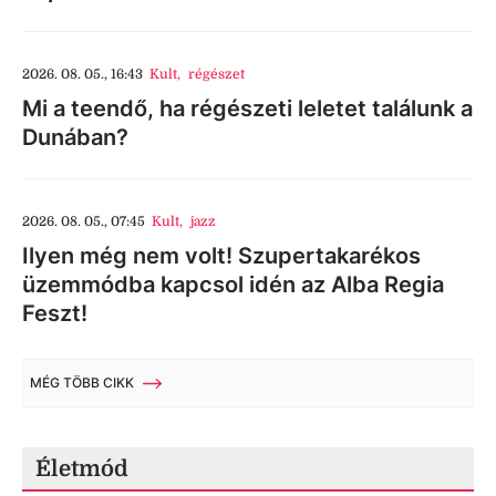
2026. 08. 05., 16:43
Kult
,
régészet
Mi a teendő, ha régészeti leletet találunk a
Dunában?
2026. 08. 05., 07:45
Kult
,
jazz
Ilyen még nem volt! Szupertakarékos
üzemmódba kapcsol idén az Alba Regia
Feszt!
MÉG TÖBB CIKK
Életmód