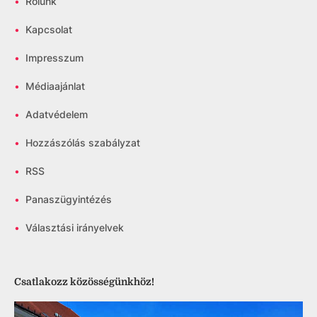
•
Rólunk
•
Kapcsolat
•
Impresszum
•
Médiaajánlat
•
Adatvédelem
•
Hozzászólás szabályzat
•
RSS
•
Panaszügyintézés
•
Választási irányelvek
Csatlakozz közösségünkhöz!