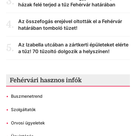
3
.
házak felé terjed a tűz Fehérvár határában
Az összefogás erejével oltották el a Fehérvár
4
.
határában tomboló tüzet!
Az Izabella utcában a zártkerti épületeket elérte
5
.
a tűz! 70 tűzoltó dolgozik a helyszínen!
Fehérvári hasznos infók
•
Buszmenetrend
•
Szolgáltatók
•
Orvosi ügyeletek