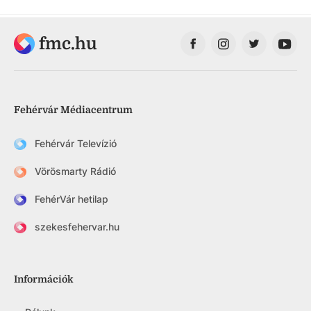
fmc.hu
Fehérvár Médiacentrum
Fehérvár Televízió
Vörösmarty Rádió
FehérVár hetilap
szekesfehervar.hu
Információk