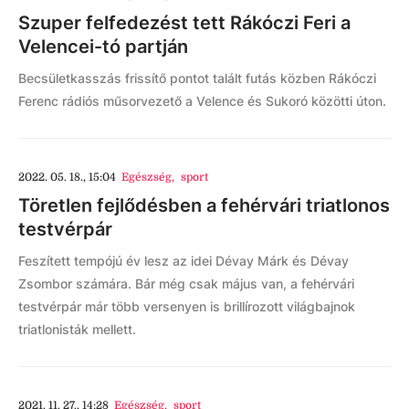
Szuper felfedezést tett Rákóczi Feri a
Velencei-tó partján
Becsületkasszás frissítő pontot talált futás közben Rákóczi
Ferenc rádiós műsorvezető a Velence és Sukoró közötti úton.
2022. 05. 18., 15:04
Egészség
,
sport
Töretlen fejlődésben a fehérvári triatlonos
testvérpár
Feszített tempójú év lesz az idei Dévay Márk és Dévay
Zsombor számára. Bár még csak május van, a fehérvári
testvérpár már több versenyen is brillírozott világbajnok
triatlonisták mellett.
2021. 11. 27., 14:28
Egészség
,
sport