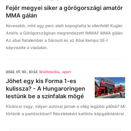
Fejér megyei siker a görögországi amatőr
MMA gálán
Kevesebb, mint egy perc alatt kopogtatta le ellenfelét Kugler
Andris a Görögországban megrendezett IMMAF MMA gálán.
Az abai fiatalember a Sárosdi és az Abai Kempo SE-t
képviselte a viadalon.
2022. 07. 30., 10:52
Multimédia
,
sport
Jöhet egy kis Forma 1-es
kulissza? - A Hungaroringen
lestünk be a színfalak mögé
Kíváncsi vagy, milyen autóval járnak a világ legjobb pilótái? Mi
történik a paddockban? Részletekért kattints képgalériánkra!