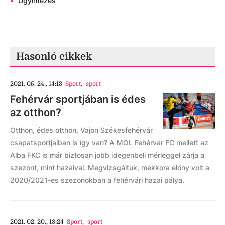
•
Ügyintézés
Hasonló cikkek
2021. 05. 24., 14:13
Sport
,
sport
Fehérvár sportjában is édes
az otthon?
Otthon, édes otthon. Vajon Székesfehérvár
csapatsportjaiban is így van? A MOL Fehérvár FC mellett az
Alba FKC is már biztosan jobb idegenbeli mérleggel zárja a
szezont, mint hazaival. Megvizsgáltuk, mekkora előny volt a
2020/2021-es szezonokban a fehérvári hazai pálya.
2021. 02. 20., 18:24
Sport
,
sport