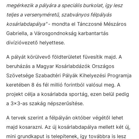
megérkezik a pályára a speciális burkolat, így lesz
teljes a versenyméretű, szabványos félpályás
kosárlabdapálya"
- mondta el Tánczosné Mészáros
Gabriella, a Városgondnokság karbantartás
divízióvezető helyettese.
A pályát körülvevő földterületet füvesítik majd. A
beruházás a Magyar Kosárlabdázók Országos
Szövetsége Szabadtéri Pályák Kihelyezési Programja
keretében 8 és fél millió forintból valósul meg. A
projekt célja a kosárlabda sportág, ezen belül pedig
a 3x3-as szakág népszerűsítése.
A tervek szerint a félpályán október végétől lehet
majd kosarazni. Az új kosárlabdapálya mellett két új,
mini grundkaput is telepítenek, így továbbra is lesz