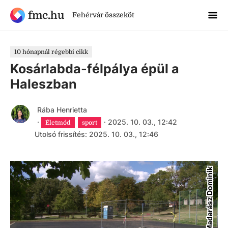
fmc.hu
Fehérvár összeköt
10 hónapnál régebbi cikk
Kosárlabda-félpálya épül a
Haleszban
Rába Henrietta
·
·
2025. 10. 03., 12:42
Életmód
sport
Utolsó frissítés: 2025. 10. 03., 12:46
Madarász Dominik