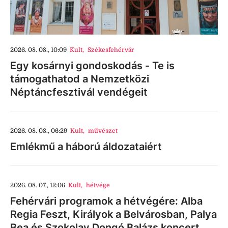
2026. 08. 08., 10:09
Kult
,
Székesfehérvár
Egy kosárnyi gondoskodás - Te is
támogathatod a Nemzetközi
Néptáncfesztivál vendégeit
2026. 08. 08., 06:29
Kult
,
művészet
Emlékmű a háború áldozataiért
2026. 08. 07., 12:06
Kult
,
hétvége
Fehérvári programok a hétvégére: Alba
Regia Feszt, Királyok a Belvárosban, Palya
Bea és Szokolay Dongó Balázs koncert,