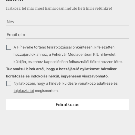
Iratkozz fel már most hamarosan induló heti hírlevelünkre!
✓
A Hírlevélre történő feliratkozással önkéntesen, kifejezetten
hozzájárulok ahhoz, a Fehérvár Médiacentrum Kft. hírlevelet
küldjön, és ehhez kapcsolódóan felhasználói fiókot hozzon létre.
Tudomásul bírok arról, hogy a hozzájáruló nyilatkozat bármikor
korlátozás és indokolás nélkül, ingyenesen visszavonható.
✓
Nyilatkozom, hogy a hírlevél küldésre vonatkozó
adatkezelési
tájékoztatót
megismertem.
Feliratkozás