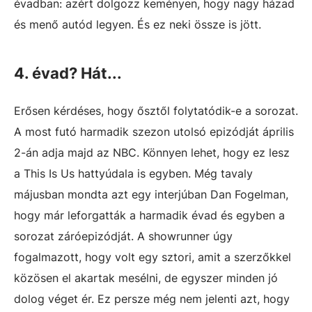
évadban: azért dolgozz keményen, hogy nagy házad
és menő autód legyen. És ez neki össze is jött.
4. évad? Hát...
Erősen kérdéses, hogy ősztől folytatódik-e a sorozat.
A most futó harmadik szezon utolsó epizódját április
2-án adja majd az NBC. Könnyen lehet, hogy ez lesz
a This Is Us hattyúdala is egyben. Még tavaly
májusban mondta azt egy interjúban Dan Fogelman,
hogy már leforgatták a harmadik évad és egyben a
sorozat záróepizódját. A showrunner úgy
fogalmazott, hogy volt egy sztori, amit a szerzőkkel
közösen el akartak mesélni, de egyszer minden jó
dolog véget ér. Ez persze még nem jelenti azt, hogy