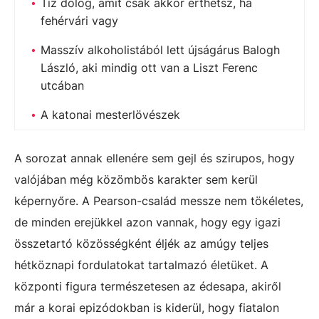
Tíz dolog, amit csak akkor érthetsz, ha
fehérvári vagy
Masszív alkoholistából lett újságárus Balogh
László, aki mindig ott van a Liszt Ferenc
utcában
A katonai mesterlövészek
A sorozat annak ellenére sem gejl és szirupos, hogy
valójában még közömbös karakter sem kerül
képernyőre. A Pearson-család messze nem tökéletes,
de minden erejükkel azon vannak, hogy egy igazi
összetartó közösségként éljék az amúgy teljes
hétköznapi fordulatokat tartalmazó életüket. A
központi figura természetesen az édesapa, akiről
már a korai epizódokban is kiderül, hogy fiatalon