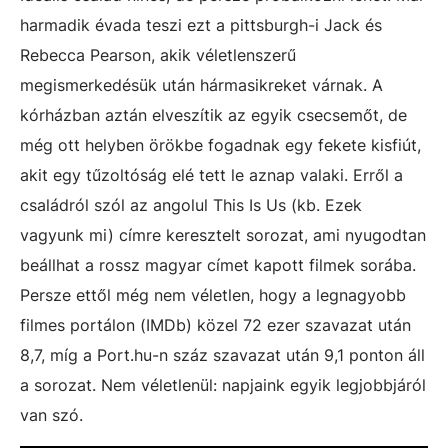
harmadik évada teszi ezt a pittsburgh-i Jack és
Rebecca Pearson, akik véletlenszerű
megismerkedésük után hármasikreket várnak. A
kórházban aztán elveszítik az egyik csecsemőt, de
még ott helyben örökbe fogadnak egy fekete kisfiút,
akit egy tűzoltóság elé tett le aznap valaki. Erről a
családról szól az angolul This Is Us (kb. Ezek
vagyunk mi) címre keresztelt sorozat, ami nyugodtan
beállhat a rossz magyar címet kapott filmek sorába.
Persze ettől még nem véletlen, hogy a legnagyobb
filmes portálon (IMDb) közel 72 ezer szavazat után
8,7, míg a Port.hu-n száz szavazat után 9,1 ponton áll
a sorozat. Nem véletlenül: napjaink egyik legjobbjáról
van szó.