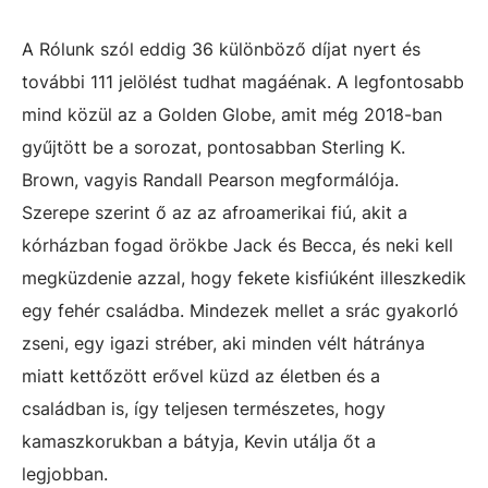
A Rólunk szól eddig 36 különböző díjat nyert és
további 111 jelölést tudhat magáénak. A legfontosabb
mind közül az a Golden Globe, amit még 2018-ban
gyűjtött be a sorozat, pontosabban Sterling K.
Brown, vagyis Randall Pearson megformálója.
Szerepe szerint ő az az afroamerikai fiú, akit a
kórházban fogad örökbe Jack és Becca, és neki kell
megküzdenie azzal, hogy fekete kisfiúként illeszkedik
egy fehér családba. Mindezek mellet a srác gyakorló
zseni, egy igazi stréber, aki minden vélt hátránya
miatt kettőzött erővel küzd az életben és a
családban is, így teljesen természetes, hogy
kamaszkorukban a bátyja, Kevin utálja őt a
legjobban.