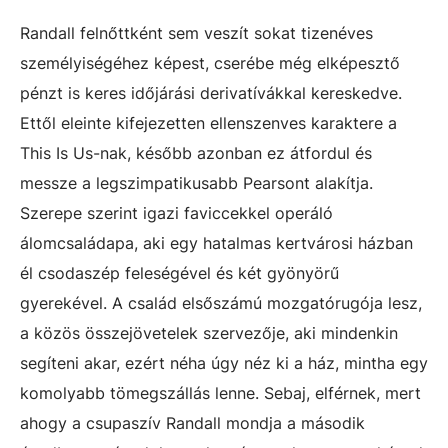
Randall felnőttként sem veszít sokat tizenéves
személyiségéhez képest, cserébe még elképesztő
pénzt is keres időjárási derivatívákkal kereskedve.
Ettől eleinte kifejezetten ellenszenves karaktere a
This Is Us-nak, később azonban ez átfordul és
messze a legszimpatikusabb Pearsont alakítja.
Szerepe szerint igazi faviccekkel operáló
álomcsaládapa, aki egy hatalmas kertvárosi házban
él csodaszép feleségével és két gyönyörű
gyerekével. A család elsőszámú mozgatórugója lesz,
a közös összejövetelek szervezője, aki mindenkin
segíteni akar, ezért néha úgy néz ki a ház, mintha egy
komolyabb tömegszállás lenne. Sebaj, elférnek, mert
ahogy a csupaszív Randall mondja a második