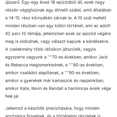
újszerű. Egy-egy évad 18 epizódból áll, ezek nagy
részén végighúznak egy átívelő szálat, amit általában
a 14-15. rész környékén zárnak le. A fő szál mellett
minden részben van egy külön történet, ami az adott
42 perc fő témája, jellemzően ezek az epizód végére
meg is oldódnak, vagy választ kapunk a kérdésekre.
A cselekmény több idősíkon játszódik, vagyis
egyszerre vagyunk a ''''70-es években, amikor Jack
és Rebecca megismerkednek, a ''''80-as években,
amikor családot alapítanak, a ''''90-es években,
amikor a gyerekek már kamaszok és napjainkban,
amikor Kate, Kevin és Randall a harmincas éveik vége
felé jár.
Jellemző a készítők precizitására, hogy minden
apróságra figyelnek, és a történelmi részletek is