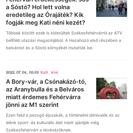
a Sóstó? Hol lett volna
eredetileg az Órajáték? Kik
fogják meg Kati néni kezét?
Többek között ezek is kiderültek Székesfehérvárról az ATV
belföldi utazási magazinjából. A Hazahúzó első részében a
belvárost és a Sóstó környékét mutatták be.
2022. 07. 04., 05:59
Kult
,
tévé
A Bory-vár, a Csónakázó-tó,
az Aranybulla és a Belváros
miatt érdemes Fehérvárra
jönni az M1 szerint
Ezen felül a pezsgő éjszakák, a történelmi látnivalók és az
élénk sport- és kulturális élet miatt ajánlják még
Székesfehérvárt a tévénézőknek.