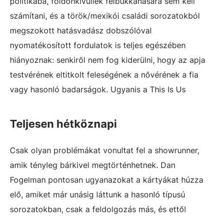
politikába, földönkívüliek felbukkanására sem kell
számítani, és a török/mexikói családi sorozatokból
megszokott hatásvadász dobszólóval
nyomatékosított fordulatok is teljes egészében
hiányoznak: senkiről nem fog kiderülni, hogy az apja
testvérének eltitkolt feleségének a nővérének a fia
vagy hasonló badarságok. Ugyanis a This Is Us
Teljesen hétköznapi
Csak olyan problémákat vonultat fel a showrunner,
amik tényleg bárkivel megtörténhetnek. Dan
Fogelman pontosan ugyanazokat a kártyákat húzza
elő, amiket már unásig láttunk a hasonló típusú
sorozatokban, csak a feldolgozás más, és ettől