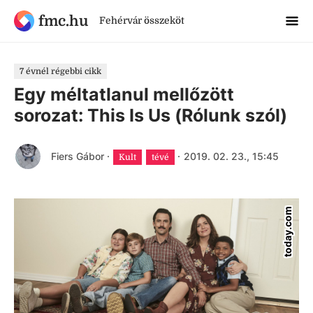
fmc.hu
Fehérvár összeköt
7 évnél régebbi cikk
Egy méltatlanul mellőzött
sorozat: This Is Us (Rólunk szól)
Fiers Gábor
·
·
2019. 02. 23., 15:45
Kult
tévé
today.com