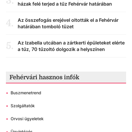
3
.
házak felé terjed a tűz Fehérvár határában
Az összefogás erejével oltották el a Fehérvár
4
.
határában tomboló tüzet
Az Izabella utcában a zártkerti épületeket elérte
5
.
a tűz, 70 tűzoltó dolgozik a helyszínen
Fehérvári hasznos infók
•
Buszmenetrend
•
Szolgáltatók
•
Orvosi ügyeletek
•
Ügyintézés