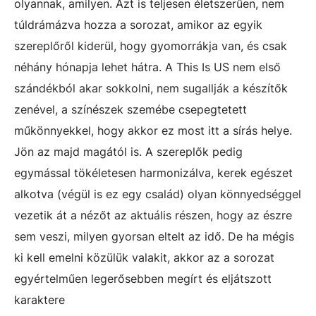
olyannak, amilyen. Azt is teljesen életszerűen, nem
túldrámázva hozza a sorozat, amikor az egyik
szereplőről kiderül, hogy gyomorrákja van, és csak
néhány hónapja lehet hátra. A This Is US nem első
szándékból akar sokkolni, nem sugallják a készítők
zenével, a színészek szemébe csepegtetett
műkönnyekkel, hogy akkor ez most itt a sírás helye.
Jön az majd magától is. A szereplők pedig
egymással tökéletesen harmonizálva, kerek egészet
alkotva (végül is ez egy család) olyan könnyedséggel
vezetik át a nézőt az aktuális részen, hogy az észre
sem veszi, milyen gyorsan eltelt az idő. De ha mégis
ki kell emelni közülük valakit, akkor az a sorozat
egyértelműen legerősebben megírt és eljátszott
karaktere