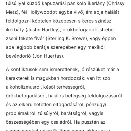
túlsúllyal küzdő kapuzárási pánikoló ikerlány (Chrissy
Metz), fél Hollywoodot ágyba vivő, ám apja halálát
feldolgozni képtelen közepesen sikeres színész
ikerbáty (Justin Hartley), örökbefogadott stréber
zseni fekete fivér (Sterling K. Brown), vagy éppen
apa legjobb barátja szerepében egy mexikói
bevándorló (Jon Huertas).
A konfliktusok sem ismeretlenek, jó részüket már a
karakterek is magukban hordozzák: van itt szó
alkoholizmusról, késői terhességről,
örökbefogadásról, halálos betegség feldolgozásáról
és az elkerülhetetlen elfogadásáról, pénzügyi
problémákról, túlsúlyról, barátságról, vagyis
összességében egy családról. Ha pusztán az
alapanyagokat vesszük figyelembe, akkor ez a