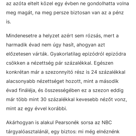
az azóta eltelt közel egy évben ne gondolhatta volna
meg magát, na meg persze biztosan van az a pénz
is.
Mindenesetre a helyzet azért sem rózsás, mert a
harmadik évad nem úgy hasít, ahogyan azt
előzetesen várták. Gyakorlatilag epizódról epizódra
csökken a nézettség pár százalékkal. Egészen
konkrétan már a szezonnyitó rész is 24 százalékkal
alacsonyabb nézettséget hozott, mint a második
évad fináléja, és összességében ez a szezon eddig
már több mint 30 százalékkal kevesebb nézőt vonz,
mint az egy évvel korábbi.
Akárhogyan is alakul Pearsonék sorsa az NBC
tárgyalóasztalánál, egy biztos: mi még elnéznénk