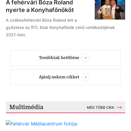
A fehérvári Bóza Roland
nyerte a Konyhafőnököt
A székesfehérvári Bóza Roland lett a
győztese az RTL Klub Konyhafőnök című vetélkedőjének
2021-ben.
Továbbiak betöltése
Ajánlj nekem cikket
Multimédia
MÉG TÖBB CIKK