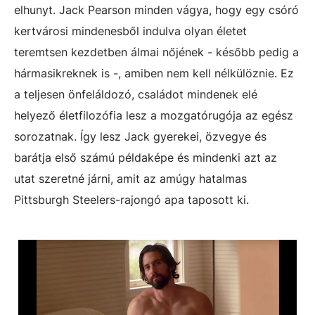
elhunyt. Jack Pearson minden vágya, hogy egy csóró
kertvárosi mindenesből indulva olyan életet
teremtsen kezdetben álmai nőjének - később pedig a
hármasikreknek is -, amiben nem kell nélkülöznie. Ez
a teljesen önfeláldozó, családot mindenek elé
helyező életfilozófia lesz a mozgatórugója az egész
sorozatnak. Így lesz Jack gyerekei, özvegye és
barátja első számú példaképe és mindenki azt az
utat szeretné járni, amit az amúgy hatalmas
Pittsburgh Steelers-rajongó apa taposott ki.