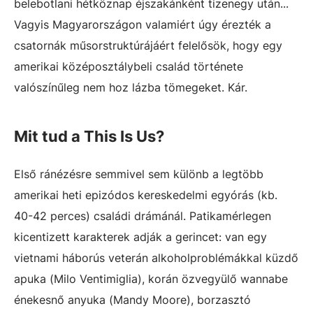
belebotlani hétköznap éjszakánként tizenegy után...
Vagyis Magyarországon valamiért úgy érezték a
csatornák műsorstruktúrájáért felelősök, hogy egy
amerikai középosztálybeli család története
valószínűleg nem hoz lázba tömegeket. Kár.
Mit tud a This Is Us?
Első ránézésre semmivel sem különb a legtöbb
amerikai heti epizódos kereskedelmi egyórás (kb.
40-42 perces) családi drámánál. Patikamérlegen
kicentizett karakterek adják a gerincet: van egy
vietnami háborús veterán alkoholproblémákkal küzdő
apuka (Milo Ventimiglia), korán özvegyülő wannabe
énekesnő anyuka (Mandy Moore), borzasztó