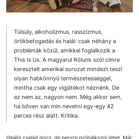
Túlsúly, alkoholizmus, rasszizmus,
örökbefogadás és halál: csak néhány a
problémák közül, amikkel foglalkozik a
This Is Us. A magyarul Rólunk szól címre
keresztelt amerikai sorozat mindezt teszi
olyan habkönnyű természetességgel,
mintha csak egy vígjátékot néznénk. De
ez nem az, nagyon nem. Még akkor sem,
ha bőven van min nevetni egy-egy 42
perces rész alatt. Kritika.
Ideális család nincs, de persze próbálkozni lehet. Már