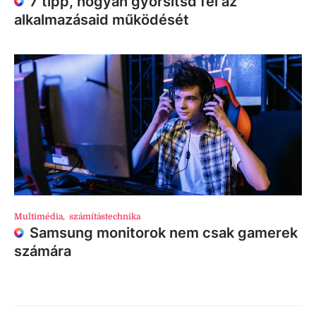
7 tipp, hogyan gyorsítsd fel az
alkalmazásaid működését
Multimédia
,
számítástechnika
Samsung monitorok nem csak gamerek
számára