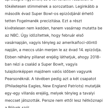
tökéletesen stimmelnek a sorozatban. Leginkább a
második évad Super Bowl-os epizódjánál érhető
tetten Fogelmanék precizitása. Ezt a részt
kivételesen nem kedden, hanem vasárnap mutatta be
az NBC. Úgy időzítettek, hogy február első
vasárnapján, vagyis tényleg az amerikaifoci-döntő
napján, a meccs után menjen le az évad 14. epizódja.
Ebben néhány pillanat erejéig láthatjuk, ahogy 2018-
ban nézi a család a Super Bowlt, vagyis
tulajdonképpen majdnem valós időben vagyunk
Pearsonéknál. A tévében pedig azt a két csapatot
(Philadephia Eagles, New England Patriots) mutatják
egy-egy villanás erejéig, melyek tényleg a tavalyi
meccset játszották. Persze nem ettől lesz hétköznapi
a Rólunk szól.