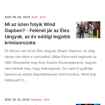
2018. 08. 08., 09:01
Kult
,
tévé
Mi az isten folyik Wind
Gapben? - Felénél jár az Éles
tárgyak, az év eddigi legjobb
krimisorozata
Öt részen van túl az Éles tárgyak (Sharp Objects), és még
három van hátra a sorozatból. Gillian Flynn első regényét az
HBO filmesítette meg Amy Adams főszereplésével, nagyon
nem bántuk meg, hogy belevágtunk. De vajon ki gyilkolja
halomra az elsőre dögunalmasnak tűnő kisváros, Wind Gap
tinilányait? E...
2021. 06. 12., 10:05
Gasztro
,
tévé