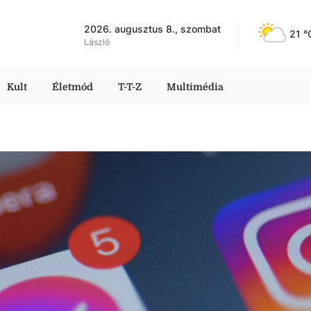
2026. augusztus 8., szombat
21
 °
László
Kult
Életmód
T-T-Z
Multimédia