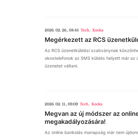
2026. 02. 26., 08:45
Tech
,
Kocka
Megérkezett az RCS üzenetküld
Az RCS üzenetküldési szabványnak köszönhet
okostelefonok az SMS küldés helyett már az 
üzenetet váltani.
2026. 02. 11., 09:09
Tech
,
Kocka
Megvan az új módszer az online
megakadályozására!
Az online bankolás manapság már nem újdons