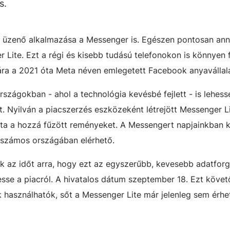
s.
ok üzenő alkalmazása a Messenger is. Egészen pontosan an
r Lite. Ezt a régi és kisebb tudású telefonokon is könnyen 
ára a 2021 óta Meta néven emlegetett Facebook anyavállal
országokban - ahol a technológia kevésbé fejlett - is lehess
. Nyilván a piacszerzés eszközeként létrejött Messenger L
otta a hozzá fűzött reményeket. A Messengert napjainkban 
ág számos országában elérhető.
k az időt arra, hogy ezt az egyszerűbb, kevesebb adatfor
sse a piacról. A hivatalos dátum szeptember 18. Ezt köve
 használhatók, sőt a Messenger Lite már jelenleg sem érhe