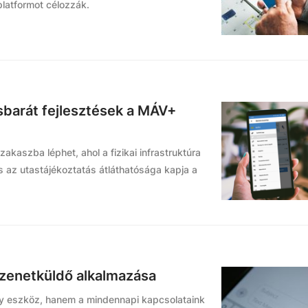
platformot célozzák.
tasbarát fejlesztések a MÁV+
akaszba léphet, ahol a fizikai infrastruktúra
 és az utastájékoztatás átláthatósága kapja a
üzenetküldő alkalmazása
y eszköz, hanem a mindennapi kapcsolataink