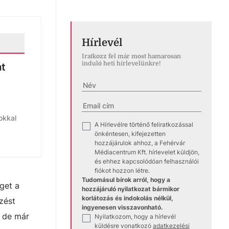
Hírlevél
Iratkozz fel már most hamarosan
induló heti hírlevelünkre!
at
okkal
A Hírlevélre történő feliratkozással
✓
önkéntesen, kifejezetten
hozzájárulok ahhoz, a Fehérvár
Médiacentrum Kft. hírlevelet küldjön,
és ehhez kapcsolódóan felhasználói
fiókot hozzon létre.
Tudomásul bírok arról, hogy a
éget a
hozzájáruló nyilatkozat bármikor
korlátozás és indokolás nélkül,
zést
ingyenesen visszavonható.
, de már
Nyilatkozom, hogy a hírlevél
✓
küldésre vonatkozó
adatkezelési