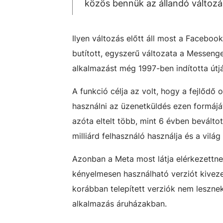
közös bennük az állandó változá
Ilyen változás előtt áll most a Facebo
butított, egyszerű változata a Messenge
alkalmazást még 1997-ben indította útj
A funkció célja az volt, hogy a fejlődő 
használni az üzenetküldés ezen formáját
azóta eltelt több, mint 6 évben bevált
milliárd felhasználó használja és a vil
Azonban a Meta most látja elérkezettne
kényelmesen használható verziót kiveze
korábban telepített verziók nem lesznek
alkalmazás áruházakban.