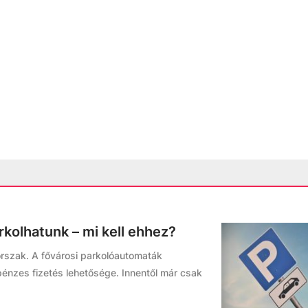
kolhatunk – mi kell ehhez?
korszak. A fővárosi parkolóautomaták
pénzes fizetés lehetősége. Innentől már csak