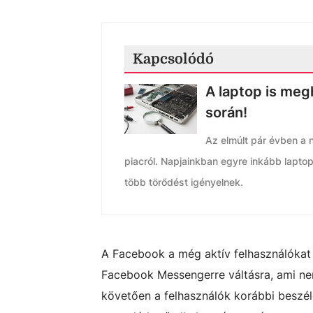
Kapcsolódó
A laptop is megh
során!
Az elmúlt pár évben a n
piacról. Napjainkban egyre inkább lapt
több törődést igényelnek.
A Facebook a még aktív felhasználókat f
Facebook Messengerre váltásra, ami nem 
követően a felhasználók korábbi beszélg