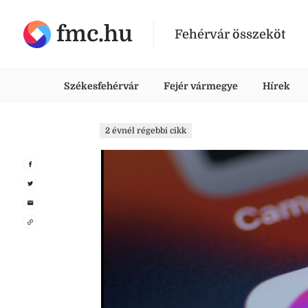
fmc.hu
Fehérvár összeköt
Székesfehérvár
Fejér vármegye
Hírek
2 évnél régebbi cikk