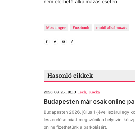
nem elérhető alkalmazás esetén.
Messenger
Facebook
mobil alkalmazás
Hasonló cikkek
2026. 06. 25., 16:10
Tech
,
Kocka
Budapesten már csak online par
Budapesten 2026. július 1-jével lezárul egy 
leszerelése miatt megszűnik a helyszíni kész
online fizethetünk a parkolásért.