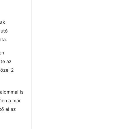
nak
futó
ata.
en
ite az
közel 2
galommal is
tően a már
tő el az