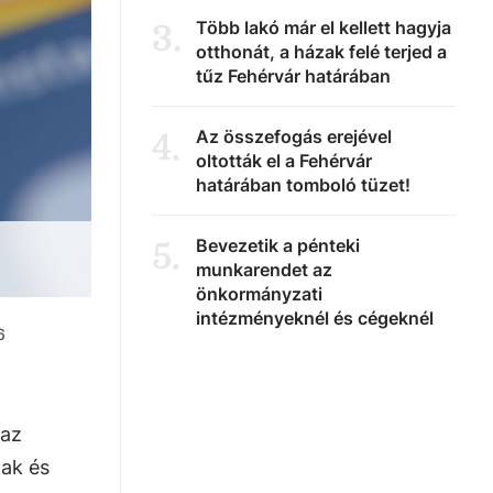
Több lakó már el kellett hagyja
3
.
otthonát, a házak felé terjed a
tűz Fehérvár határában
Az összefogás erejével
4
.
oltották el a Fehérvár
határában tomboló tüzet!
Bevezetik a pénteki
5
.
munkarendet az
önkormányzati
intézményeknél és cégeknél
6
 az
ak és