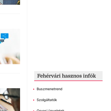
Fehérvári hasznos infók
•
Buszmenetrend
•
Szolgáltatók
•
Orvosi ügyeletek