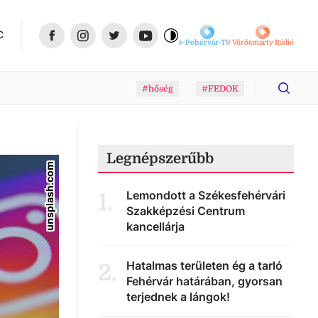
C
Fehérvár-TV
Vörösmarty Rádió
#hőség
#FEDOK
Legnépszerűbb
unsplash.com
Lemondott a Székesfehérvári
1
.
Szakképzési Centrum
kancellárja
Hatalmas területen ég a tarló
2
.
Fehérvár határában, gyorsan
terjednek a lángok!