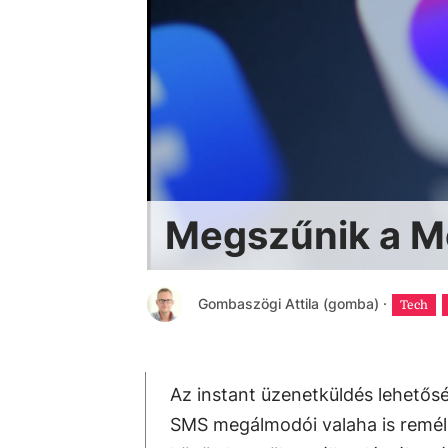
Megszűnik a M
Gombaszögi Attila (gomba)
·
Tech
Az instant üzenetküldés lehetős
SMS megálmodói valaha is remél