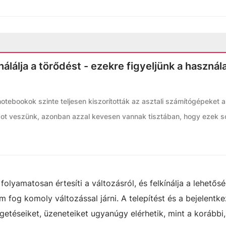
álálja a törődést - ezekre figyeljünk a használ
otebookok szinte teljesen kiszorították az asztali számítógépeket a
opot veszünk, azonban azzal kevesen vannak tisztában, hogy ezek s
olyamatosan értesíti a változásról, és felkínálja a lehetős
fog komoly változással járni. A telepítést és a bejelentke
etéseiket, üzeneteiket ugyanúgy elérhetik, mint a korábbi