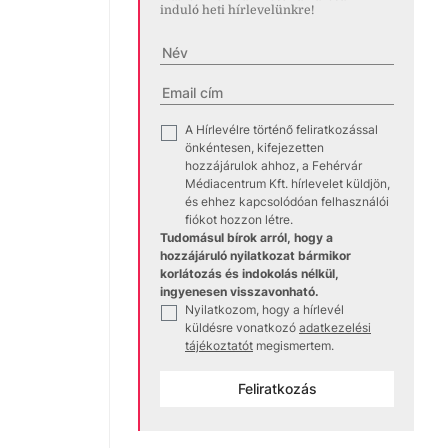
induló heti hírlevelünkre!
A Hírlevélre történő feliratkozással
✓
önkéntesen, kifejezetten
hozzájárulok ahhoz, a Fehérvár
Médiacentrum Kft. hírlevelet küldjön,
és ehhez kapcsolódóan felhasználói
fiókot hozzon létre.
Tudomásul bírok arról, hogy a
hozzájáruló nyilatkozat bármikor
korlátozás és indokolás nélkül,
ingyenesen visszavonható.
Nyilatkozom, hogy a hírlevél
✓
küldésre vonatkozó
adatkezelési
tájékoztatót
megismertem.
Feliratkozás