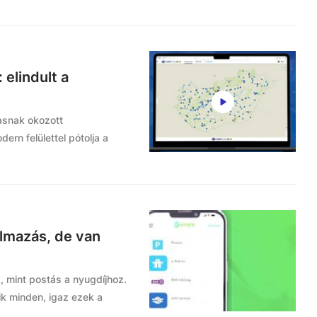
 elindult a
asnak okozott
rn felülettel pótolja a
almazás, de van
 mint postás a nyugdíjhoz.
ik minden, igaz ezek a