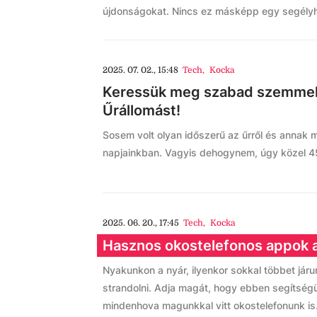
újdonságokat. Nincs ez másképp egy segély
2025. 07. 02., 15:48
Tech
,
Kocka
Keressük meg szabad szemmel
Űrállomást!
Sosem volt olyan időszerű az űrről és annak m
napjainkban. Vagyis dehogynem, úgy közel 45
2025. 06. 20., 17:45
Tech
,
Kocka
Hasznos okostelefonos appok a
Nyakunkon a nyár, ilyenkor sokkal többet járunk
strandolni. Adja magát, hogy ebben segítségü
mindenhova magunkkal vitt okostelefonunk is