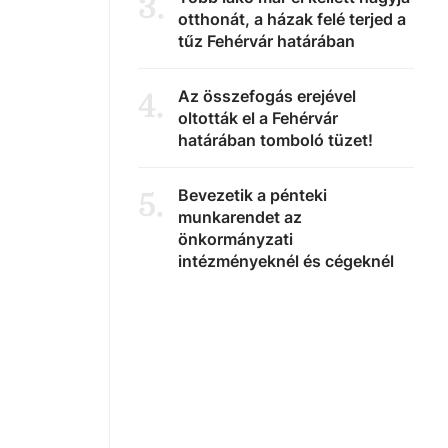
3
.
otthonát, a házak felé terjed a
tűz Fehérvár határában
Az összefogás erejével
4
.
oltották el a Fehérvár
határában tomboló tüzet!
Bevezetik a pénteki
5
.
munkarendet az
önkormányzati
intézményeknél és cégeknél