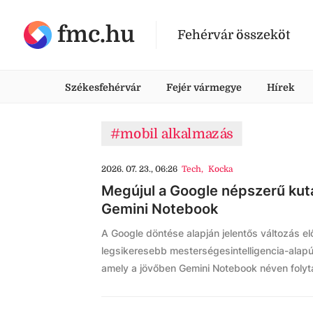
fmc.hu
Fehérvár összeköt
Székesfehérvár
Fejér vármegye
Hírek
#mobil alkalmazás
2026. 07. 23., 06:26
Tech
,
Kocka
Megújul a Google népszerű kuta
Gemini Notebook
A Google döntése alapján jelentős változás előt
legsikeresebb mesterségesintelligencia-alap
amely a jövőben Gemini Notebook néven folyta