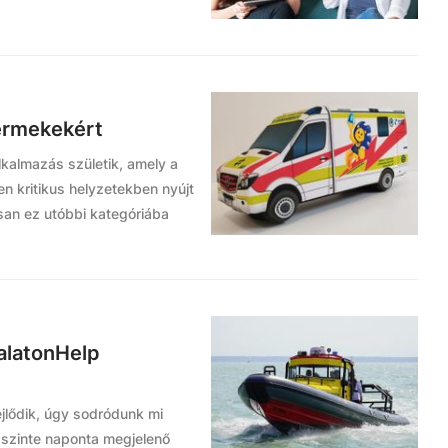
ermekekért
lkalmazás születik, amely a
n kritikus helyzetekben nyújt
san ez utóbbi kategóriába
alatonHelp
ejlődik, úgy sodródunk mi
a szinte naponta megjelenő