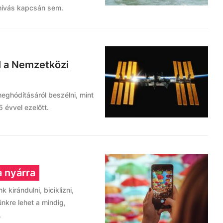
hívás kapcsán sem.
 a Nemzetközi
eghódításáról beszélni, mint
 évvel ezelőtt.
 nyárra
 kirándulni, biciklizni,
nkre lehet a mindig,
.