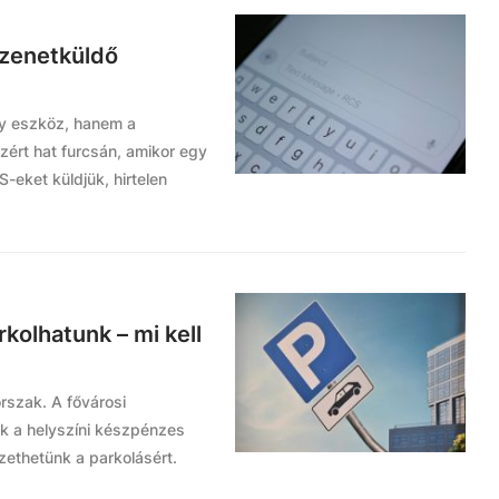
üzenetküldő
y eszköz, hanem a
zért hat furcsán, amikor egy
-eket küldjük, hirtelen
kolhatunk – mi kell
orszak. A fővárosi
k a helyszíni készpénzes
izethetünk a parkolásért.