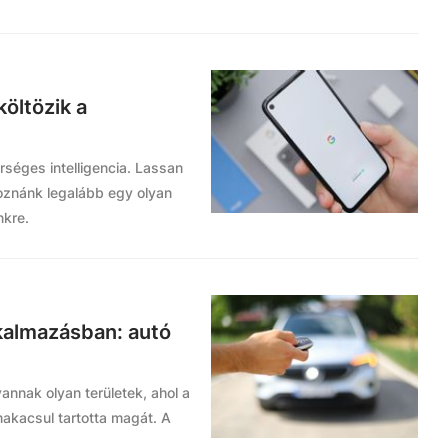
öltözik a
rséges intelligencia. Lassan
lkoznánk legalább egy olyan
nkre.
lkalmazásban: autó
vannak olyan területek, ahol a
makacsul tartotta magát. A