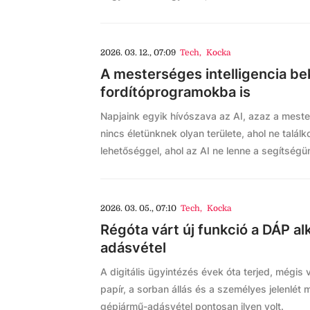
2026. 03. 12., 07:09
Tech
,
Kocka
A mesterséges intelligencia bek
fordítóprogramokba is
Napjaink egyik hívószava az AI, azaz a meste
nincs életünknek olyan területe, ahol ne talá
lehetőséggel, ahol az AI ne lenne a segítségü
2026. 03. 05., 07:10
Tech
,
Kocka
Régóta várt új funkció a DÁP a
adásvétel
A digitális ügyintézés évek óta terjed, mégis 
papír, a sorban állás és a személyes jelenlét 
gépjármű-adásvétel pontosan ilyen volt.