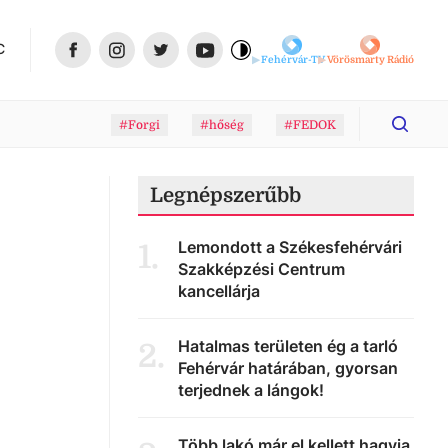
C
Fehérvár-TV
Vörösmarty Rádió
#Forgi
#hőség
#FEDOK
Legnépszerűbb
Lemondott a Székesfehérvári
1
.
Szakképzési Centrum
kancellárja
Hatalmas területen ég a tarló
2
.
Fehérvár határában, gyorsan
terjednek a lángok!
Több lakó már el kellett hagyja