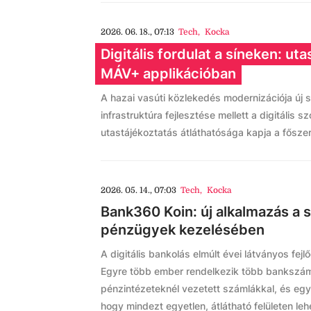
2026. 06. 18., 07:13
Tech
,
Kocka
Digitális fordulat a síneken: ut
MÁV+ applikációban
A hazai vasúti közlekedés modernizációja új s
infrastruktúra fejlesztése mellett a digitális s
utastájékoztatás átláthatósága kapja a fősze
2026. 05. 14., 07:03
Tech
,
Kocka
Bank360 Koin: új alkalmazás a
pénzügyek kezelésében
A digitális bankolás elmúlt évei látványos fe
Egyre több ember rendelkezik több bankszám
pénzintézeteknél vezetett számlákkal, és egy
hogy mindezt egyetlen, átlátható felületen leh