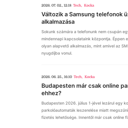
2026. 07. 02., 12:18
Tech
,
Kocka
Változik a Samsung telefonok 
alkalmazása
Sokunk számára a telefonunk nem csupán eg
mindennapi kapcsolataink központja. Éppen e
olyan alapvető alkalmazás, mint amivel az SMS
nyugdíjba vonul.
2026. 06. 25., 16:10
Tech
,
Kocka
Budapesten már csak online par
ehhez?
Budapesten 2026. július 1-jével lezárul egy k
parkolóautomaták leszerelése miatt megszűni
fizetés lehetősége. Innentől már csak online f