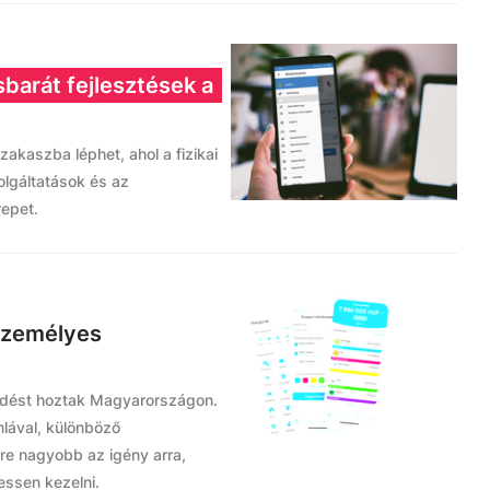
asbarát fejlesztések a
zakaszba léphet, ahol a fizikai
zolgáltatások és az
repet.
 személyes
jlődést hoztak Magyarországon.
lával, különböző
re nagyobb az igény arra,
essen kezelni.