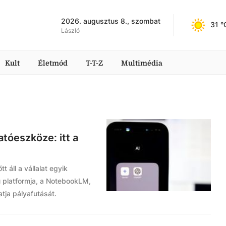
2026. augusztus 8., szombat
31
 °
László
Kult
Életmód
T-T-Z
Multimédia
tóeszköze: itt a
t áll a vállalat egyik
ú platformja, a NotebookLM,
tja pályafutását.