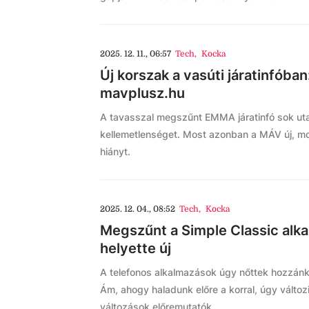
2025. 12. 11., 06:57
Tech
,
Kocka
Új korszak a vasúti járatinfóban:
mavplusz.hu
A tavasszal megszűnt EMMA járatinfó sok ut
kellemetlenséget. Most azonban a MÁV új, mode
hiányt.
2025. 12. 04., 08:52
Tech
,
Kocka
Megszűnt a Simple Classic alk
helyette új
A telefonos alkalmazások úgy nőttek hozzánk,
Ám, ahogy haladunk előre a korral, úgy változ
változások előremutatók.