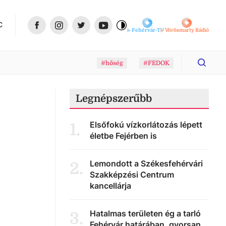
C
Fehérvár-TV
Vörösmarty Rádió
#hőség
#FEDOK
Legnépszerűbb
Elsőfokú vízkorlátozás lépett
1
.
életbe Fejérben is
Lemondott a Székesfehérvári
2
.
Szakképzési Centrum
kancellárja
Hatalmas területen ég a tarló
3
.
Fehérvár határában, gyorsan