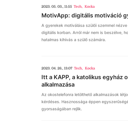
2023. 05. 03., 11:55
Tech
,
Kocka
MotivApp: digitális motiváció 
A gyerekek motiválása szülői szemmel nézve n
digitális korban. Arról már nem is beszélve, h
hatalmas kihívás a szülő számára.
2023. 04. 26., 13:07
Tech
,
Kocka
Itt a KAPP, a katolikus egyház 
alkalmazása
Az okostelefonra letölthető alkalmazások lét
kérdéses. Hasznossága éppen egyszerűségé
gyorsaságában rejlik.