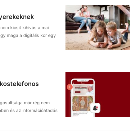
gyerekeknek
em kicsit kihívás a mai
ogy maga a digitális kor egy
okostelefonos
jogosultsága már rég nem
ben és az információátadás