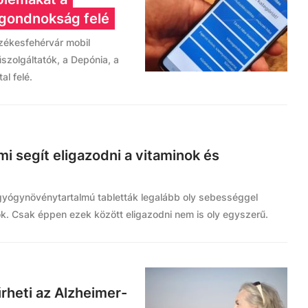
sgondnokság felé
zékesfehérvár mobil
űszolgáltatók, a Depónia, a
l felé.
mi segít eligazodni a vitaminok és
 gyógynövénytartalmú tabletták legalább oly sebességgel
ok. Csak éppen ezek között eligazodni nem is oly egyszerű.
rheti az Alzheimer-