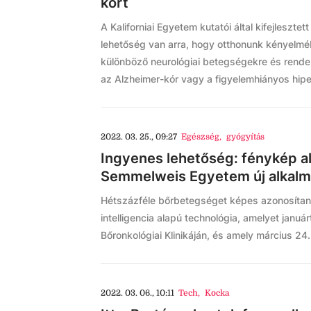
kórt
A Kaliforniai Egyetem kutatói által kifejleszte
lehetőség van arra, hogy otthonunk kényelmé
különböző neurológiai betegségekre és rende
az Alzheimer-kór vagy a figyelemhiányos hipe
2022. 03. 25., 09:27
Egészség
,
gyógyítás
Ingyenes lehetőség: fénykép al
Semmelweis Egyetem új alkal
Hétszázféle bőrbetegséget képes azonosítani 
intelligencia alapú technológia, amelyet janu
Bőronkológiai Klinikáján, és amely március 24
2022. 03. 06., 10:11
Tech
,
Kocka