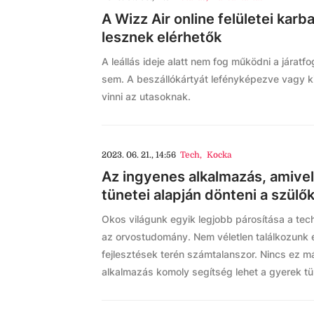
A Wizz Air online felületei kar
lesznek elérhetők
A leállás ideje alatt nem fog működni a járatfo
sem. A beszállókártyát lefényképezve vagy k
vinni az utasoknak.
2023. 06. 21., 14:56
Tech
,
Kocka
Az ingyenes alkalmazás, amive
tünetei alapján dönteni a szülő
Okos világunk egyik legjobb párosítása a tec
az orvostudomány. Nem véletlen találkozunk 
fejlesztések terén számtalanszor. Nincs ez 
alkalmazás komoly segítség lehet a gyerek tü