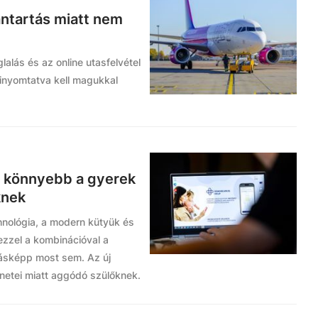
bantartás miatt nem
glalás és az online utasfelvétel
inyomtatva kell magukkal
l könnyebb a gyerek
knek
hnológia, a modern kütyük és
ezzel a kombinációval a
másképp most sem. Az új
netei miatt aggódó szülőknek.