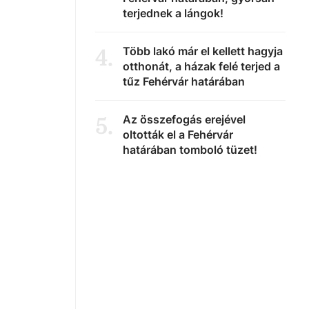
terjednek a lángok!
Több lakó már el kellett hagyja
4
.
otthonát, a házak felé terjed a
tűz Fehérvár határában
Az összefogás erejével
5
.
oltották el a Fehérvár
határában tomboló tüzet!