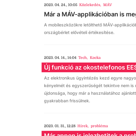
2023. 04. 24., 10:05
Közlekedés
,
MÁV
Már a MÁV-applikációban is me
A mobileszközökre letölthető MÁV-applikáció
országbérlet elővételi értékesítése.
2023. 04. 14., 14:04
Tech
,
Kocka
Új funkció az okostelefonos E
Az elektronikus ügyintézés kezd egyre nagyob
kényelmét és egyszerűségét tekintve nem is
újdonsága, hogy már a használatához ajánlott
gyakrabban frissülnek.
2023. 01. 31., 12:28
Hírek
,
probléma
Már appon is jelezhetitek a pr