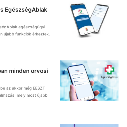
os EgészségAblak
szségAblak egészségügyi
én újabb funkciók érkeztek.
ban minden orvosi
be az akkor még EESZT
almazás, mely most újabb