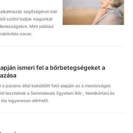
tt alkalmazás segítségével már
ből szűrni tudjuk magunkat
llenességekre. Mint például
raktivitás-zavar.
apján ismeri fel a bőrbetegségeket a
mazása
a páciens által beküldött fotó alapján az a mesterséges
ártól tesztelnek a Semmelweis Egyetem Bőr-, Nemikórtani és
. óta ingyenesen elérhető.