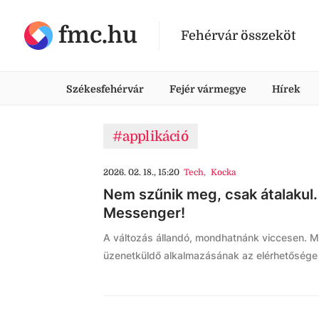
fmc.hu
Fehérvár összeköt
Székesfehérvár
Fejér vármegye
Hírek
#applikáció
2026. 02. 18., 15:20
Tech
,
Kocka
Nem szűnik meg, csak átalakul. 
Messenger!
A változás állandó, mondhatnánk viccesen. 
üzenetküldő alkalmazásának az elérhetősége 