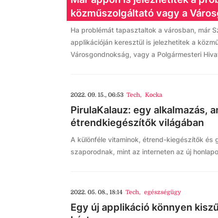
közműszolgáltató vagy a Váro
Ha problémát tapasztaltok a városban, már S
applikációján keresztül is jelezhetitek a közm
Városgondnokság, vagy a Polgármesteri Hivata
2022. 09. 15., 06:53
Tech
,
Kocka
PirulaKalauz: egy alkalmazás, a
étrendkiegészítők világában
A különféle vitaminok, étrend-kiegészítők és
szaporodnak, mint az interneten az új honlap
2022. 05. 08., 18:14
Tech
,
egészségügy
Egy új applikáció könnyen kiszű