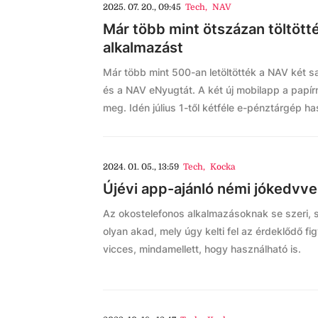
2025. 07. 20., 09:45
Tech
,
NAV
Már több mint ötszázan töltöt
alkalmazást
Már több mint 500-an letöltötték a NAV két s
és a NAV eNyugtát. A két új mobilapp a papírn
meg. Idén július 1-től kétféle e-pénztárgép hasz
2024. 01. 05., 13:59
Tech
,
Kocka
Újévi app-ajánló némi jókedvvel:
Az okostelefonos alkalmazásoknak se szeri,
olyan akad, mely úgy kelti fel az érdeklődő fi
vicces, mindamellett, hogy használható is.