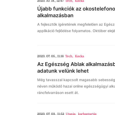
2023. 10. 18., 12:47
Tech
,
Kocka
Újabb funkciók az okostelefon
alkalmazásban
A fejlesztők ígéretének megfelelően az Egé
applikáció fejlődése folyamatos. Október elej
2023. 07. 05., 11:16
Tech
,
Kocka
Az Egészség Ablak alkalmazás
adatunk velünk lehet
Még tavasszal kapcsolt magasabb sebesség
néven működő hazai online egészségügyi alk
ráncfelvarráson esett át.
2023. 07. 03., 11:52
Utazás
,
karbantartás