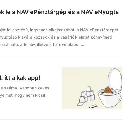
ték le a NAV ePénztárgép és a NAV eNyugta
aját fejlesztésű, ingyenes alkalmazását, a NAV ePénztárgépet
yugtázó kisvállalkozások és a vásárlóik életét könnyítheti
nálható: a felhő-, illetve a hardveralapú. ...
 itt a kakiapp!
 se száma. Azonban kevés
gyelmét, hogy nem kicsit