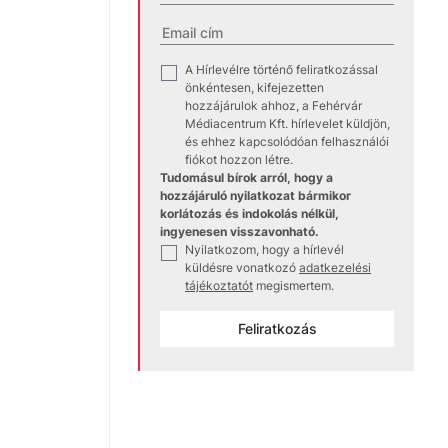
A Hírlevélre történő feliratkozással
✓
önkéntesen, kifejezetten
hozzájárulok ahhoz, a Fehérvár
Médiacentrum Kft. hírlevelet küldjön,
és ehhez kapcsolódóan felhasználói
fiókot hozzon létre.
Tudomásul bírok arról, hogy a
hozzájáruló nyilatkozat bármikor
korlátozás és indokolás nélkül,
ingyenesen visszavonható.
Nyilatkozom, hogy a hírlevél
✓
küldésre vonatkozó
adatkezelési
tájékoztatót
megismertem.
Feliratkozás