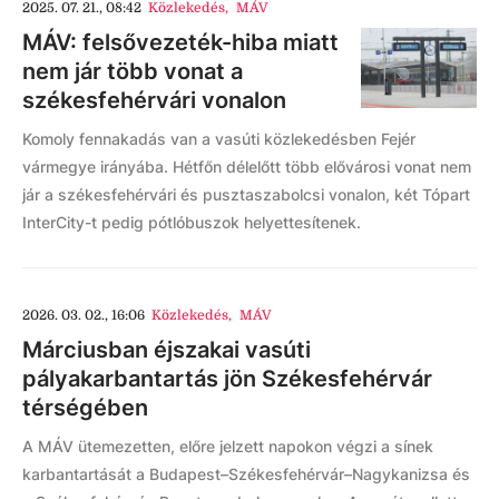
2025. 07. 21., 08:42
Közlekedés
,
MÁV
MÁV: felsővezeték-hiba miatt
nem jár több vonat a
székesfehérvári vonalon
Komoly fennakadás van a vasúti közlekedésben Fejér
vármegye irányába. Hétfőn délelőtt több elővárosi vonat nem
jár a székesfehérvári és pusztaszabolcsi vonalon, két Tópart
InterCity-t pedig pótlóbuszok helyettesítenek.
2026. 03. 02., 16:06
Közlekedés
,
MÁV
Márciusban éjszakai vasúti
pályakarbantartás jön Székesfehérvár
térségében
A MÁV ütemezetten, előre jelzett napokon végzi a sínek
karbantartását a Budapest–Székesfehérvár–Nagykanizsa és