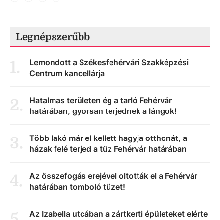
Legnépszerűbb
Lemondott a Székesfehérvári Szakképzési
1
.
Centrum kancellárja
Hatalmas területen ég a tarló Fehérvár
2
.
határában, gyorsan terjednek a lángok!
Több lakó már el kellett hagyja otthonát, a
3
.
házak felé terjed a tűz Fehérvár határában
Az összefogás erejével oltották el a Fehérvár
4
.
határában tomboló tüzet!
Az Izabella utcában a zártkerti épületeket elérte
5
.