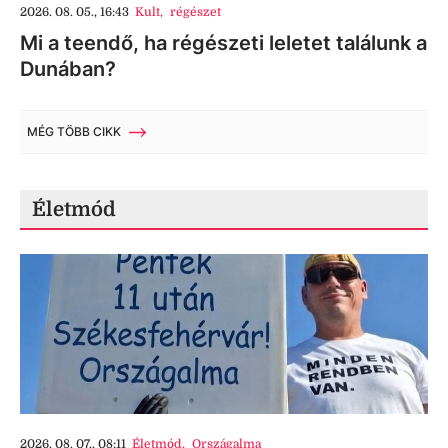
2026. 08. 05., 16:43
Kult
,
régészet
Mi a teendő, ha régészeti leletet találunk a
Dunában?
MÉG TÖBB CIKK
Életmód
2026. 08. 07., 08:11
Életmód
,
Országalma