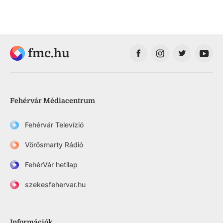
fmc.hu
Fehérvár Médiacentrum
Fehérvár Televízió
Vörösmarty Rádió
FehérVár hetilap
szekesfehervar.hu
Információk