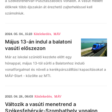
a Székesfehérvár–Pusztaszabolcs vonalon. A vasút mellett
élőknek több éjszakán át érezhető zajterheléssel kell
számolniuk.
2024. 05. 04., 15:23
Közlekedés
,
MÁV
Május 13-án indul a balatoni
vasúti előszezon
Már az iskolai szünidő kezdete előtt egy
hónappal, május 13-tól sűríti a Balatonhoz induló
vonatforgalmat és növeli a kerékpárszállítási kapacitásokat a
MÁV-Start - közölte az MTI.
2025. 04. 28., 06:03
Közlekedés
,
MÁV
Változik a vasúti menetrend a
Székesfehérvár-Szombathely vonalon