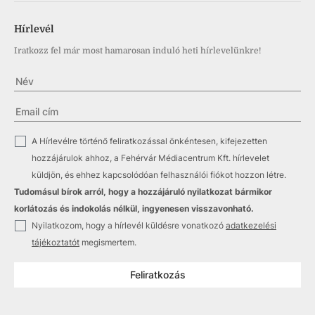
Hírlevél
Iratkozz fel már most hamarosan induló heti hírlevelünkre!
✓
A Hírlevélre történő feliratkozással önkéntesen, kifejezetten
hozzájárulok ahhoz, a Fehérvár Médiacentrum Kft. hírlevelet
küldjön, és ehhez kapcsolódóan felhasználói fiókot hozzon létre.
Tudomásul bírok arról, hogy a hozzájáruló nyilatkozat bármikor
korlátozás és indokolás nélkül, ingyenesen visszavonható.
✓
Nyilatkozom, hogy a hírlevél küldésre vonatkozó
adatkezelési
tájékoztatót
megismertem.
Feliratkozás