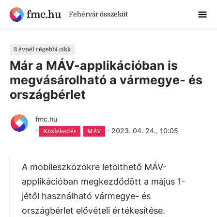
fmc.hu
Fehérvár összeköt
3 évnél régebbi cikk
Már a MÁV-applikációban is
megvásárolható a vármegye- és
országbérlet
fmc.hu
·
·
2023. 04. 24., 10:05
Közlekedés
MÁV
A mobileszközökre letölthető MÁV-
applikációban megkezdődött a május 1-
jétől használható vármegye- és
országbérlet elővételi értékesítése.