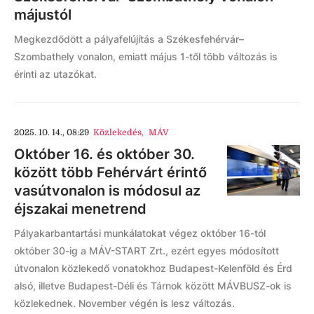
májustól
Megkezdődött a pályafelújítás a Székesfehérvár–
Szombathely vonalon, emiatt május 1-től több változás is
érinti az utazókat.
2025. 10. 14., 08:29
Közlekedés
,
MÁV
Október 16. és október 30.
között több Fehérvárt érintő
vasútvonalon is módosul az
éjszakai menetrend
Pályakarbantartási munkálatokat végez október 16-tól
október 30-ig a MÁV-START Zrt., ezért egyes módosított
útvonalon közlekedő vonatokhoz Budapest-Kelenföld és Érd
alsó, illetve Budapest-Déli és Tárnok között MÁVBUSZ-ok is
közlekednek. November végén is lesz változás.