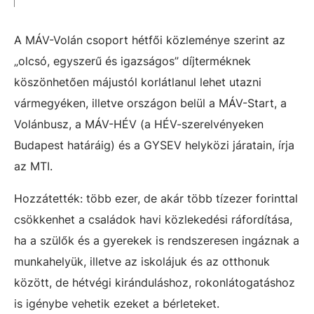
A MÁV-Volán csoport hétfői közleménye szerint az
„olcsó, egyszerű és igazságos” díjterméknek
köszönhetően májustól korlátlanul lehet utazni
vármegyéken, illetve országon belül a MÁV-Start, a
Volánbusz, a MÁV-HÉV (a HÉV-szerelvényeken
Budapest határáig) és a GYSEV helyközi járatain, írja
az MTI.
Hozzátették: több ezer, de akár több tízezer forinttal
csökkenhet a családok havi közlekedési ráfordítása,
ha a szülők és a gyerekek is rendszeresen ingáznak a
munkahelyük, illetve az iskolájuk és az otthonuk
között, de hétvégi kiránduláshoz, rokonlátogatáshoz
is igénybe vehetik ezeket a bérleteket.