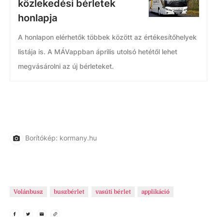
közlekedési bérletek
honlapja
A honlapon elérhetők többek között az értékesítőhelyek
listája is. A MÁVappban április utolsó hetétől lehet
megvásárolni az új bérleteket.
Borítókép: kormany.hu
Volánbusz
buszbérlet
vasúti bérlet
applikáció