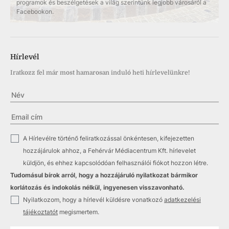
programok és beszélgetések a világ szerintünk legjobb városáról a
Facebookon.
Hírlevél
Iratkozz fel már most hamarosan induló heti hírlevelünkre!
✓
A Hírlevélre történő feliratkozással önkéntesen, kifejezetten
hozzájárulok ahhoz, a Fehérvár Médiacentrum Kft. hírlevelet
küldjön, és ehhez kapcsolódóan felhasználói fiókot hozzon létre.
Tudomásul bírok arról, hogy a hozzájáruló nyilatkozat bármikor
korlátozás és indokolás nélkül, ingyenesen visszavonható.
✓
Nyilatkozom, hogy a hírlevél küldésre vonatkozó
adatkezelési
tájékoztatót
megismertem.