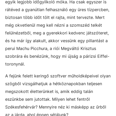
egyik legjobb időgyilkoló móka. Ha csak egyszer is
rátéved a gyanútlan felhasználó egy üres tízpercben,
biztosan több időt tölt el rajta, mint tervezte. Mert
még okvetlenül meg kell nézni a szomszéd telkét
felülnézetből, meg a gyerekkori kedvenc játszóteret,
és ha már így alakult, akkor vessünk egy pillantást a
perui Machu Picchura, a riói Megváltó Krisztus
szobrára és benézünk, hogy mi újság a párizsi Eiffel-
toronynál.
A fejünk felett keringő szoftver műholdképeivel olyan
szögből vizsgálhatjuk a hétköznapokban teljesen
megszokott életterünket is, amik eddig talán
eszünkbe sem jutottak. Milyen lehet fentről
Székesfehérvár? Mennyire néz ki másképp az űrből
az a járda, ahol éppen sétálunk?