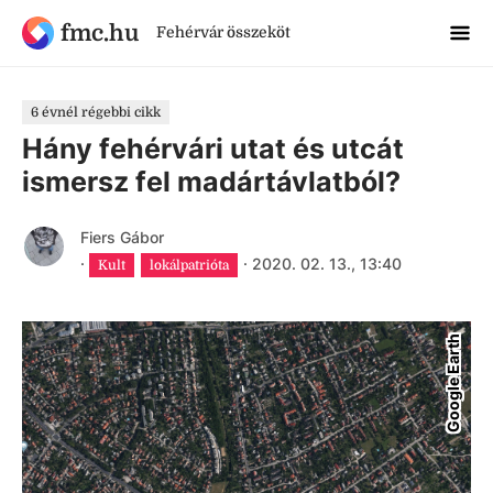
fmc.hu
Fehérvár összeköt
6 évnél régebbi cikk
Hány fehérvári utat és utcát
ismersz fel madártávlatból?
Fiers Gábor
·
·
2020. 02. 13., 13:40
Kult
lokálpatrióta
Google Earth