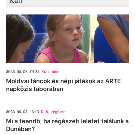
Kult
2026. 08. 06., 07:32
Kult
,
tánc
Moldvai táncok és népi játékok az ARTE
napközis táborában
2026. 08. 05., 16:43
Kult
,
régészet
Mi a teendő, ha régészeti leletet találunk a
Dunában?