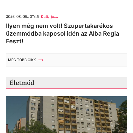
2026. 08. 05., 07:45
Kult
,
jazz
Ilyen még nem volt! Szupertakarékos
üzemmódba kapcsol idén az Alba Regia
Feszt!
MÉG TÖBB CIKK
Életmód