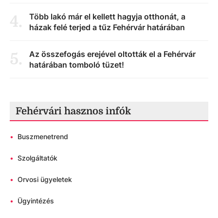
Több lakó már el kellett hagyja otthonát, a
4
.
házak felé terjed a tűz Fehérvár határában
Az összefogás erejével oltották el a Fehérvár
5
.
határában tomboló tüzet!
Fehérvári hasznos infók
•
Buszmenetrend
•
Szolgáltatók
•
Orvosi ügyeletek
•
Ügyintézés