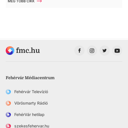
MÉG TÖBB CIKK
fmc.hu
Fehérvár Médiacentrum
Fehérvár Televízió
Vörösmarty Rádió
FehérVár hetilap
szekesfehervar.hu