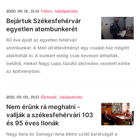
2020. 06. 18., 15:14
Videó
,
lokálpatrióta
Bejártuk Székesfehérvár
egyetlen atombunkerét
60 éve épült az egyetlen fehérvári
atombunker. A Móri úti létesítményt egy családi ház mögött
alakították ki. A bunkert eddig csak kevesen láthatták
belülről, minket Nagy Lajos tűzoltó alezredes vezetett körbe
az építményben.
2021. 03. 03., 19:51
Életmód
,
lokálpatrióta
Nem érünk rá meghalni -
vallják a székesfehérvári 103
és 95 éves Ilonák
Nagy Ilona és Somogyi Ilona életre szóló barátságát a