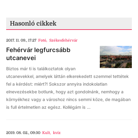
Hasonló cikkek
2017. 11. 09., 17:27
Fotó
,
Székesfehérvár
Fehérvár legfurcsább
utcanevei
Biztos már ti is találkoztatok olyan
utcanevekkel, amelyek láttán elkerekedett szemmel tettétek
fel a kérdést: miért?! Sokszor annyira indokolatlan
elnevezésekbe botlunk, hogy azt gondolnánk, nemhogy a
környékhez vagy a városhoz nincs semmi köze, de magában
is full értelmetlen az egész. Kollégám is ...
2019. 08. 02., 09:30
Kult
,
kvíz