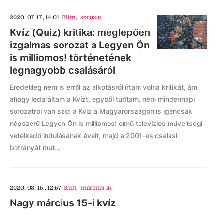
2020. 07. 17., 14:01
Film
,
sorozat
Kvíz (Quiz) kritika: meglepően
izgalmas sorozat a Legyen Ön
is milliomos! történetének
legnagyobb csalásáról
Eredetileg nem is erről az alkotásról írtam volna kritikát, ám
ahogy ledaráltam a Kvízt, egyből tudtam, nem mindennapi
sorozatról van szó: a Kvíz a Magyarországon is igencsak
népszerű Legyen Ön is milliomos! című televíziós műveltségi
vetélkedő indulásának éveit, majd a 2001-es csalási
botrányát mut...
2020. 03. 15., 12:57
Kult
,
március 15.
Nagy március 15-i kvíz