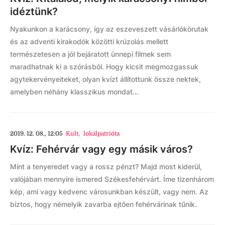
idéztünk?
Nyakunkon a karácsony, így az eszeveszett vásárlókörutak
és az adventi kirakodók közötti krúzolás mellett
természetesen a jól bejáratott ünnepi filmek sem
maradhatnak ki a szórásból. Hogy kicsit megmozgassuk
agytekervényeiteket, olyan kvízt állítottunk össze nektek,
amelyben néhány klasszikus mondat...
2019. 12. 08., 12:05
Kult
,
lokálpatrióta
Kvíz: Fehérvár vagy egy másik város?
Mint a tenyeredet vagy a rossz pénzt? Majd most kiderül,
valójában mennyire ismered Székesfehérvárt. Íme tizenhárom
kép, ami vagy kedvenc városunkban készült, vagy nem. Az
biztos, hogy némelyik zavarba ejtően fehérvárinak tűnik.