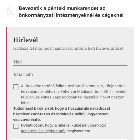
Bevezetik a pénteki munkarendet az
5
.
önkormányzati intézményeknél és cégeknél
Hírlevél
Iratkozz fel már most hamarosan induló heti hírlevelünkre!
A Hírlevélre történő feliratkozással önkéntesen, kifejezetten
✓
hozzájárulok ahhoz, a Fehérvár Médiacentrum Kft. hírlevelet
küldjön, és ehhez kapcsolódóan felhasználói fiókot hozzon
létre.
Tudomásul bírok arról, hogy a hozzájáruló nyilatkozat
bármikor korlátozás és indokolás nélkül, ingyenesen
visszavonható.
Nyilatkozom, hogy a hírlevél küldésre vonatkozó
✓
adatkezelési tájékoztatót
megismertem.