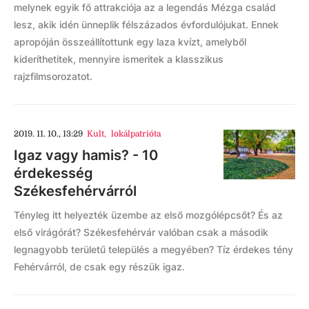
melynek egyik fő attrakciója az a legendás Mézga család
lesz, akik idén ünneplik félszázados évfordulójukat. Ennek
apropóján összeállítottunk egy laza kvízt, amelyből
kideríthetitek, mennyire ismeritek a klasszikus
rajzfilmsorozatot.
2019. 11. 10., 13:29
Kult
,
lokálpatrióta
Igaz vagy hamis? - 10
érdekesség
Székesfehérvárról
Tényleg itt helyezték üzembe az első mozgólépcsőt? És az
első virágórát? Székesfehérvár valóban csak a második
legnagyobb területű település a megyében? Tíz érdekes tény
Fehérvárról, de csak egy részük igaz.