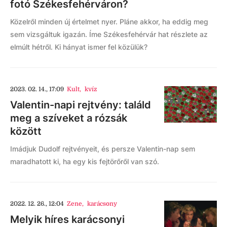
fotó Székesfehérváron?
Közelről minden új értelmet nyer. Pláne akkor, ha eddig meg
sem vizsgáltuk igazán. Íme Székesfehérvár hat részlete az
elmúlt hétről. Ki hányat ismer fel közülük?
2023. 02. 14., 17:09
Kult
,
kvíz
Valentin-napi rejtvény: találd
meg a szíveket a rózsák
között
Imádjuk Dudolf rejtvényeit, és persze Valentin-nap sem
maradhatott ki, ha egy kis fejtörőről van szó.
2022. 12. 26., 12:04
Zene
,
karácsony
Melyik híres karácsonyi