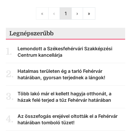
First
Previous
Next
Last
«
‹
1
›
»
Legnépszerűbb
Lemondott a Székesfehérvári Szakképzési
1
.
Centrum kancellárja
Hatalmas területen ég a tarló Fehérvár
2
.
határában, gyorsan terjednek a lángok!
Több lakó már el kellett hagyja otthonát, a
3
.
házak felé terjed a tűz Fehérvár határában
Az összefogás erejével oltották el a Fehérvár
4
.
határában tomboló tüzet!