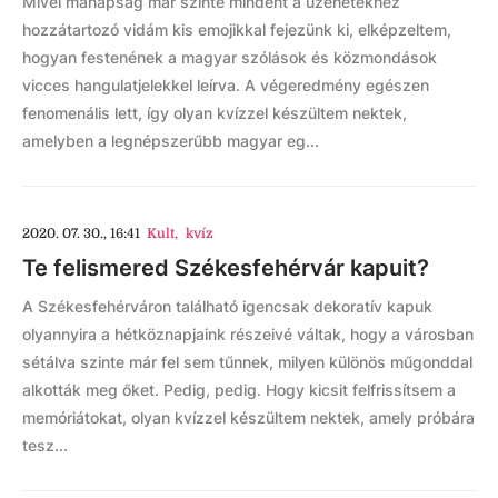
Mivel manapság már szinte mindent a üzenetekhez
hozzátartozó vidám kis emojikkal fejezünk ki, elképzeltem,
hogyan festenének a magyar szólások és közmondások
vicces hangulatjelekkel leírva. A végeredmény egészen
fenomenális lett, így olyan kvízzel készültem nektek,
amelyben a legnépszerűbb magyar eg...
2020. 07. 30., 16:41
Kult
,
kvíz
Te felismered Székesfehérvár kapuit?
A Székesfehérváron található igencsak dekoratív kapuk
olyannyira a hétköznapjaink részeivé váltak, hogy a városban
sétálva szinte már fel sem tűnnek, milyen különös műgonddal
alkották meg őket. Pedig, pedig. Hogy kicsit felfrissítsem a
memóriátokat, olyan kvízzel készültem nektek, amely próbára
tesz...