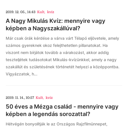
2019. 12. 05., 14:43
Kult
,
kvíz
A Nagy Mikulás Kvíz: mennyire vagy
képben a Nagyszakállúval?
Már csak órák kérdése a várva várt Télapó eljövetele, amely
számos gyereknek okoz felejthetetlen pillanatokat. Ha
viszont nem bírjátok tovább a várakozást, akkor addig
teszteljétek tudásotokat Mikulás-kvízünkkel, amely a nagy
szakállút és születésének történetét helyezi a középpontba.
Vigyázzatok, h...
2019. 11. 14., 10:57
Kult
,
kvíz
50 éves a Mézga család - mennyire vagy
képben a legendás sorozattal?
Hétvégén bonyolítják le az Országos Rajzfilmünnepet,