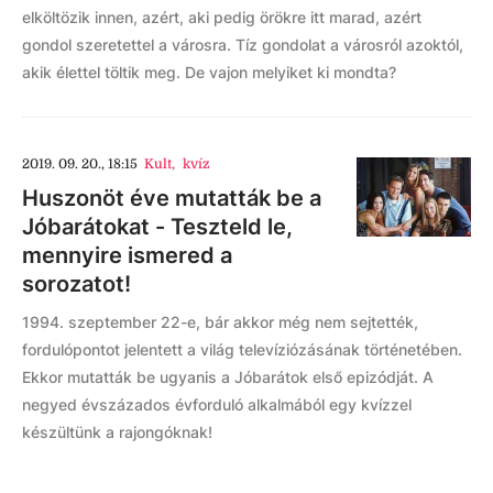
elköltözik innen, azért, aki pedig örökre itt marad, azért
gondol szeretettel a városra. Tíz gondolat a városról azoktól,
akik élettel töltik meg. De vajon melyiket ki mondta?
2019. 09. 20., 18:15
Kult
,
kvíz
Huszonöt éve mutatták be a
Jóbarátokat - Teszteld le,
mennyire ismered a
sorozatot!
1994. szeptember 22-e, bár akkor még nem sejtették,
fordulópontot jelentett a világ televíziózásának történetében.
Ekkor mutatták be ugyanis a Jóbarátok első epizódját. A
negyed évszázados évforduló alkalmából egy kvízzel
készültünk a rajongóknak!