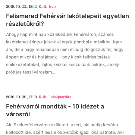
2019. 10. 22., 18:12
Kult
,
kvíz
Felismered Fehérvár lakótelepeit egyetlen
részletükről?
Ahogy nap mint nap közlekedünk Fehérváron, számos
lakótelepet érintve jutunk el egyik pontból a másikba. Igen
ám, de a nagy rohanásban nem mindig dolgozzuk fel, hogy
éppen mikor és hol járunk. Hogy kicsit felfrissítsétek
emlékezeteteket, lájtos kvízzel készültünk nektek, amely
próbára teszi városism...
2019. 10. 09., 17:10
Kult
,
lokálpatrióta
Fehérvárról mondták - 10 idézet a
városról
Aki Székesfehérváron született, azért, aki pedig később
költözött ide, azért lesz előbb-utóbb igazi lokálpatrióta. Aki