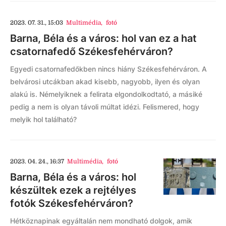
2023. 07. 31., 15:03
Multimédia
,
fotó
Barna, Béla és a város: hol van ez a hat
csatornafedő Székesfehérváron?
Egyedi csatornafedőkben nincs hiány Székesfehérváron. A
belvárosi utcákban akad kisebb, nagyobb, ilyen és olyan
alakú is. Némelyiknek a felirata elgondolkodtató, a másiké
pedig a nem is olyan távoli múltat idézi. Felismered, hogy
melyik hol található?
2023. 04. 24., 16:37
Multimédia
,
fotó
Barna, Béla és a város: hol
készültek ezek a rejtélyes
fotók Székesfehérváron?
Hétköznapinak egyáltalán nem mondható dolgok, amik