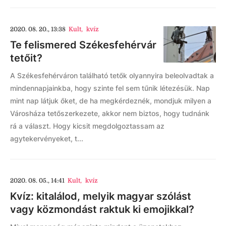
2020. 08. 20., 13:38
Kult
,
kvíz
Te felismered Székesfehérvár
tetőit?
A Székesfehérváron található tetők olyannyira beleolvadtak a
mindennapjainkba, hogy szinte fel sem tűnik létezésük. Nap
mint nap látjuk őket, de ha megkérdeznék, mondjuk milyen a
Városháza tetőszerkezete, akkor nem biztos, hogy tudnánk
rá a választ. Hogy kicsit megdolgoztassam az
agytekervényeket, t...
2020. 08. 05., 14:41
Kult
,
kvíz
Kvíz: kitalálod, melyik magyar szólást
vagy közmondást raktuk ki emojikkal?