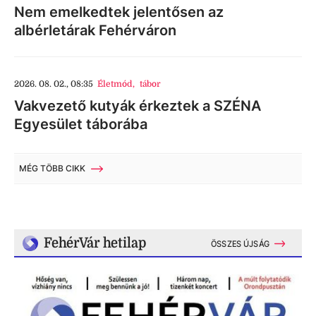
Nem emelkedtek jelentősen az
albérletárak Fehérváron
2026. 08. 02., 08:35
Életmód
,
tábor
Vakvezető kutyák érkeztek a SZÉNA
Egyesület táborába
MÉG TÖBB CIKK
FehérVár hetilap
ÖSSZES ÚJSÁG