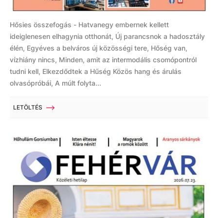
Hősies összefogás - Hatvanegy embernek kellett
ideiglenesen elhagynia otthonát, Új parancsnok a hadosztály
élén, Egyéves a belváros új közösségi tere, Hőség van,
vízhiány nincs, Minden, amit az intermodális csomópontról
tudni kell, Elkezdődtek a Hűség Közös hang és árulás
olvasópróbái, A múlt folyta...
LETÖLTÉS