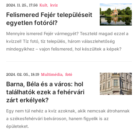
2024. 11. 25., 17:56
Kult
,
kvíz
Felismered Fejér településeit
egyetlen fotóról?
Mennyire ismered Fejér vármegyét? Teszteld magad ezzel a
kvízzel! Tíz fotó, tíz település, három válaszlehetőség
mindegyikhez – vajon felismered, hol készültek a képek?
2024. 02. 05., 18:19
Multimédia
,
fotó
Barna, Béla és a város: hol
találhatók ezek a fehérvári
zárt erkélyek?
Egy nem túl nehéz a kvíz azoknak, akik nemcsak átrohannak
a székesfehérvári belvároson, hanem figyelik is az
épületeket.