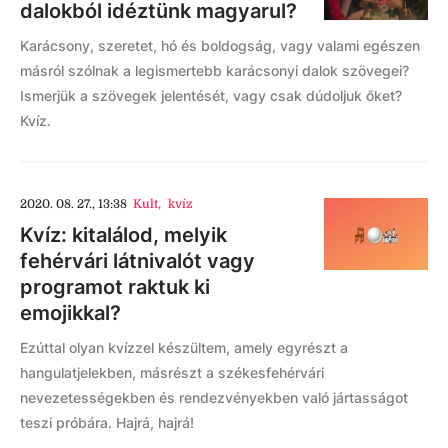
dalokból idéztünk magyarul?
Karácsony, szeretet, hó és boldogság, vagy valami egészen
másról szólnak a legismertebb karácsonyi dalok szövegei?
Ismerjük a szövegek jelentését, vagy csak dúdoljuk őket?
Kvíz.
2020. 08. 27., 13:38
Kult
,
kvíz
Kvíz: kitalálod, melyik
fehérvári látnivalót vagy
programot raktuk ki
emojikkal?
Ezúttal olyan kvízzel készültem, amely egyrészt a
hangulatjelekben, másrészt a székesfehérvári
nevezetességekben és rendezvényekben való jártasságot
teszi próbára. Hajrá, hajrá!