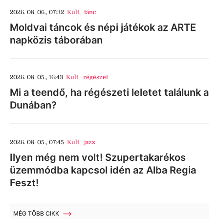
2026. 08. 06., 07:32
Kult
,
tánc
Moldvai táncok és népi játékok az ARTE
napközis táborában
2026. 08. 05., 16:43
Kult
,
régészet
Mi a teendő, ha régészeti leletet találunk a
Dunában?
2026. 08. 05., 07:45
Kult
,
jazz
Ilyen még nem volt! Szupertakarékos
üzemmódba kapcsol idén az Alba Regia
Feszt!
MÉG TÖBB CIKK