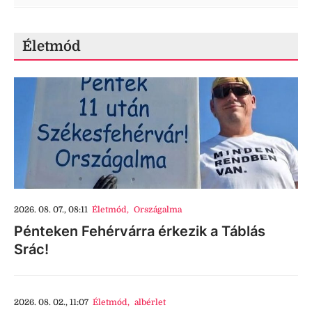
Életmód
2026. 08. 07., 08:11
Életmód
,
Országalma
Pénteken Fehérvárra érkezik a Táblás
Srác!
2026. 08. 02., 11:07
Életmód
,
albérlet