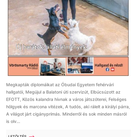
Megkapták diplomáikat az Óbudai Egyetem fehérvári
hallgatói, Megújul a Balatoni úti szervizút, Elbúcsúzott az
EFOTT, Közös kalandra hívnak a város játszóterei, Felséges
hölgyek és marcona vitézek, A tudós, aki rálelt a királyi párra,
A világot járt cigányprímás. Minderről és sok minden másról
is olv...
LETÖLTÉS