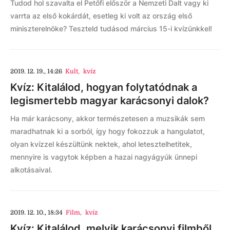
Tudod hol szavalta el Petőfi először a Nemzeti Dalt vagy ki
varrta az első kokárdát, esetleg ki volt az ország első
miniszterelnöke? Teszteld tudásod március 15-i kvízünkkel!
2019. 12. 19., 14:26
Kult
,
kvíz
Kvíz: Kitalálod, hogyan folytatódnak a
legismertebb magyar karácsonyi dalok?
Ha már karácsony, akkor természetesen a muzsikák sem
maradhatnak ki a sorból, így hogy fokozzuk a hangulatot,
olyan kvízzel készültünk nektek, ahol letesztelhetitek,
mennyire is vagytok képben a hazai nagyágyúk ünnepi
alkotásaival.
2019. 12. 10., 18:34
Film
,
kvíz
Kvíz: Kitalálod, melyik karácsonyi filmből