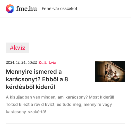
fmc.hu
Fehérvár összeköt
#kvíz
2024. 12. 24., 10:22
Kult
,
kvíz
Mennyire ismered a
karácsonyt? Ebből a 8
kérdésből kiderül
A kisujjadban van minden, ami karácsony? Most kiderül!
Töltsd ki ezt a rövid kvízt, és tudd meg, mennyire vagy
karácsony-szakértő!