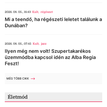
2026. 08. 05., 16:43
Kult
,
régészet
Mi a teendő, ha régészeti leletet találunk a
Dunában?
2026. 08. 05., 07:45
Kult
,
jazz
Ilyen még nem volt! Szupertakarékos
üzemmódba kapcsol idén az Alba Regia
Feszt!
MÉG TÖBB CIKK
Életmód