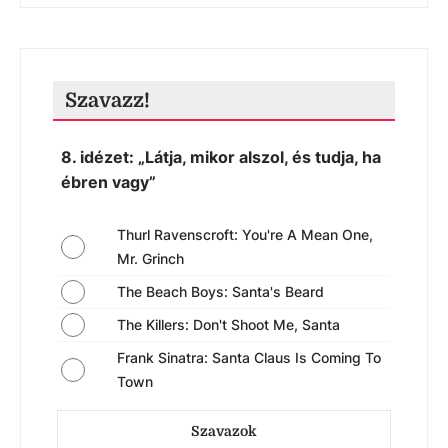
Szavazz!
8. idézet: „Látja, mikor alszol, és tudja, ha
ébren vagy”
Thurl Ravenscroft: You're A Mean One,
Mr. Grinch
The Beach Boys: Santa's Beard
The Killers: Don't Shoot Me, Santa
Frank Sinatra: Santa Claus Is Coming To
Town
Szavazok