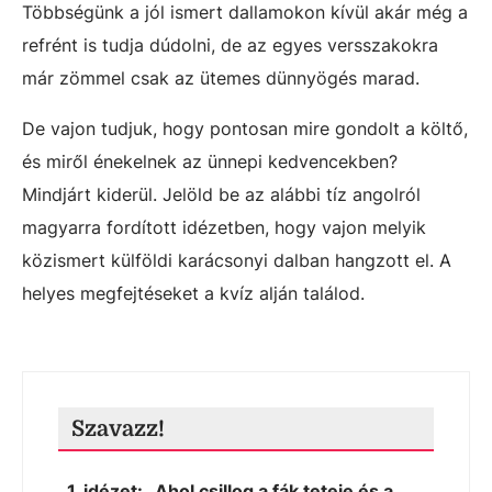
Többségünk a jól ismert dallamokon kívül akár még a
refrént is tudja dúdolni, de az egyes versszakokra
már zömmel csak az ütemes dünnyögés marad.
De vajon tudjuk, hogy pontosan mire gondolt a költő,
és miről énekelnek az ünnepi kedvencekben?
Mindjárt kiderül. Jelöld be az alábbi tíz angolról
magyarra fordított idézetben, hogy vajon melyik
közismert külföldi karácsonyi dalban hangzott el. A
helyes megfejtéseket a kvíz alján találod.
Szavazz!
1. idézet: „Ahol csillog a fák teteje és a