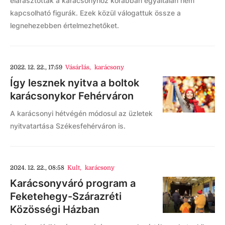
elárasztották a karácsonyhoz korábban egyáltalán nem
kapcsolható figurák. Ezek közül válogattuk össze a
legnehezebben értelmezhetőket.
2022. 12. 22., 17:59
Vásárlás
,
karácsony
Így lesznek nyitva a boltok
karácsonykor Fehérváron
A karácsonyi hétvégén módosul az üzletek
nyitvatartása Székesfehérváron is.
2024. 12. 22., 08:58
Kult
,
karácsony
Karácsonyváró program a
Feketehegy-Szárazréti
Közösségi Házban