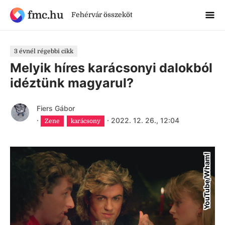
fmc.hu
Fehérvár összeköt
3 évnél régebbi cikk
Melyik híres karácsonyi dalokból
idéztünk magyarul?
Fiers Gábor
·
·
2022. 12. 26., 12:04
Zene
karácsony
YouTube/Wham!