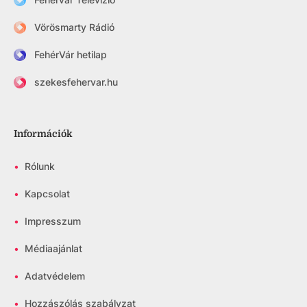
Vörösmarty Rádió
FehérVár hetilap
szekesfehervar.hu
Információk
•
Rólunk
•
Kapcsolat
•
Impresszum
•
Médiaajánlat
•
Adatvédelem
•
Hozzászólás szabályzat