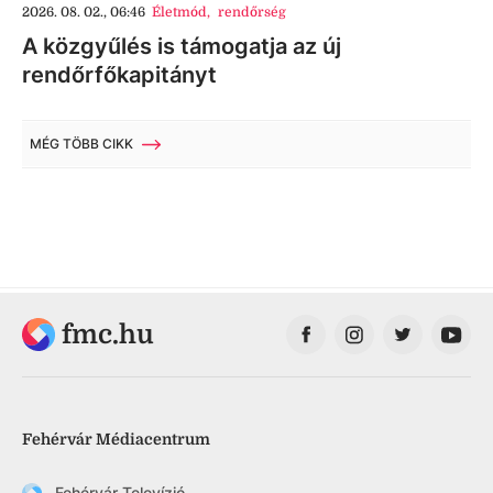
2026. 08. 02., 06:46
Életmód
,
rendőrség
A közgyűlés is támogatja az új
rendőrfőkapitányt
MÉG TÖBB CIKK
fmc.hu
Fehérvár Médiacentrum
Fehérvár Televízió