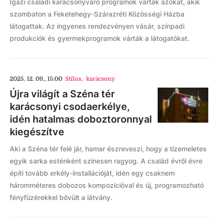
Igazi családi karácsonyváró programok várták azokat, akik
szombaton a Feketehegy-Szárazréti Közösségi Házba
látogattak. Az ingyenes rendezvényen vásár, színpadi
produkciók és gyermekprogramok várták a látogatókat.
2025. 12. 09., 15:00
Stílus
,
karácsony
Újra világít a Széna tér
karácsonyi csodaerkélye,
idén hatalmas doboztoronnyal
kiegészítve
Aki a Széna tér felé jár, hamar észreveszi, hogy a tízemeletes
egyik sarka esténként színesen ragyog. A család évről évre
építi tovább erkély-installációját, idén egy csaknem
háromméteres dobozos kompozícióval és új, programozható
fényfüzérekkel bővült a látvány.