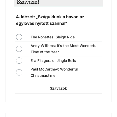
Szavazz!
4. idézet: „Száguldunk a havon az
egylovas nyitott szánnal”
The Ronettes: Sleigh Ride
Andy Williams: It's the Most Wonderful
Time of the Year
Ella Fitzgerald: Jingle Bells
Paul McCartney: Wonderful
Christmastime
Szavazok