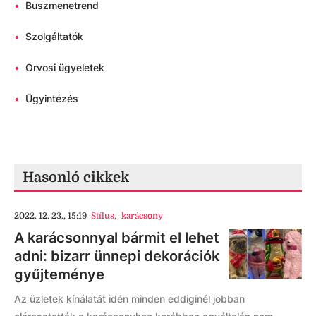
•
Buszmenetrend
•
Szolgáltatók
•
Orvosi ügyeletek
•
Ügyintézés
Hasonló cikkek
2022. 12. 23., 15:19
Stílus
,
karácsony
A karácsonnyal bármit el lehet
adni: bizarr ünnepi dekorációk
gyűjteménye
Az üzletek kínálatát idén minden eddiginél jobban