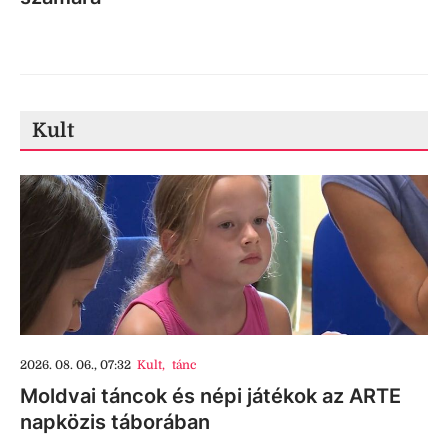
Kult
2026. 08. 06., 07:32
Kult
,
tánc
Moldvai táncok és népi játékok az ARTE
napközis táborában