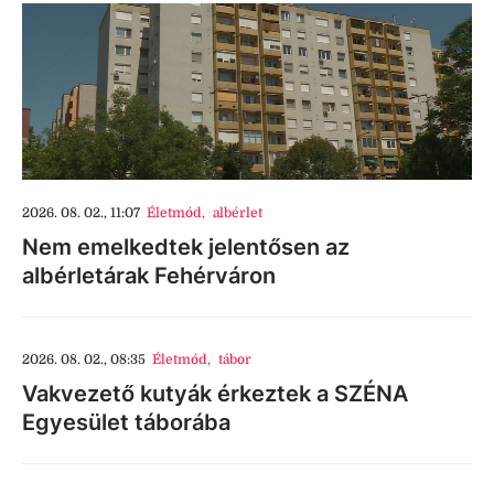
2026. 08. 02., 11:07
Életmód
,
albérlet
Nem emelkedtek jelentősen az
albérletárak Fehérváron
2026. 08. 02., 08:35
Életmód
,
tábor
Vakvezető kutyák érkeztek a SZÉNA
Egyesület táborába