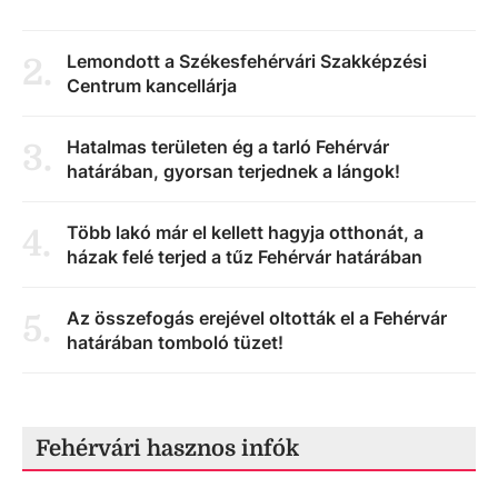
Lemondott a Székesfehérvári Szakképzési
2
.
Centrum kancellárja
Hatalmas területen ég a tarló Fehérvár
3
.
határában, gyorsan terjednek a lángok!
Több lakó már el kellett hagyja otthonát, a
4
.
házak felé terjed a tűz Fehérvár határában
Az összefogás erejével oltották el a Fehérvár
5
.
határában tomboló tüzet!
Fehérvári hasznos infók