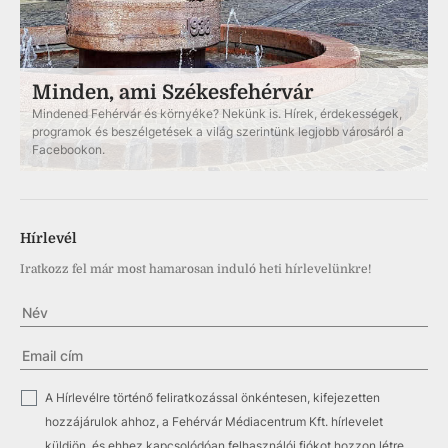
Minden, ami Székesfehérvár
Mindened Fehérvár és környéke? Nekünk is. Hírek, érdekességek,
programok és beszélgetések a világ szerintünk legjobb városáról a
Facebookon.
Hírlevél
Iratkozz fel már most hamarosan induló heti hírlevelünkre!
✓
A Hírlevélre történő feliratkozással önkéntesen, kifejezetten
hozzájárulok ahhoz, a Fehérvár Médiacentrum Kft. hírlevelet
küldjön, és ehhez kapcsolódóan felhasználói fiókot hozzon létre.