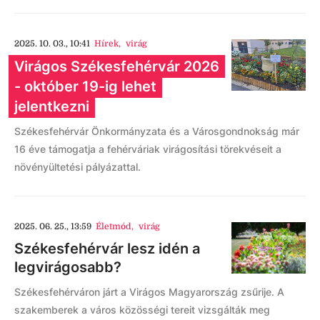
2025. 10. 03., 10:41
Hírek
,
virág
Virágos Székesfehérvár 2026
- október 19-ig lehet
jelentkezni
Székesfehérvár Önkormányzata és a Városgondnokság már
16 éve támogatja a fehérváriak virágosítási törekvéseit a
növényültetési pályázattal.
2025. 06. 25., 13:59
Életmód
,
virág
Székesfehérvár lesz idén a
legvirágosabb?
Székesfehérváron járt a Virágos Magyarország zsűrije. A
szakemberek a város közösségi tereit vizsgálták meg