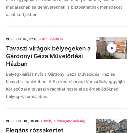
madaraknak és denevéreknek is biztosíthatnak menedéket
saját kertjükben.
2025. 03. 15., 07:16
Kult
,
kiállítás
Tavaszi virágok bélyegeken a
Gárdonyi Géza Művelődési
Házban
Bélyegkiállítás nyílt a Gárdonyi Géza Művelődési Ház és
Könyvtár épületében. A Székesfehérvári Városi Bélyeggyűjtő
Kör ezúttal a tavaszi virágokat hozte el az érdeklődőknek
bélyegek formájában.
2025. 03. 09., 08:36
Hírek
,
Városgondnokság
Elegáns rózsakertet