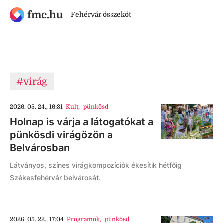
fmc.hu
Fehérvár összeköt
#virág
2026. 05. 24., 16:31
Kult
,
pünkösd
Holnap is várja a látogatókat a
pünkösdi virágözön a
Belvárosban
Látványos, színes virágkompozíciók ékesítik hétfőig
Székesfehérvár belvárosát.
2026. 05. 22., 17:04
Programok
,
pünkösd