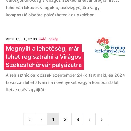
Városgondnokság a Virágos Székesfehérvár programra. A
fehérvári lakosok virágokra, esővízgyűjtőre vagy
komposztálóládára pályázhatnak az akcióban.
2023. 09. 11., 07:38
Zöld
,
virág
Megnyílt a lehetőség, már
lehet regisztrálni a Virágos
Székesfehérvár pályázatra
A regisztrációs időszak szeptember 24-ig tart majd, és 2024
tavaszán lehet átvenni a növényeket vagy a komposztálót,
illetve esővízgyűjtőt.
First
Previous
Next
Last
«
‹
1
2
3
›
»