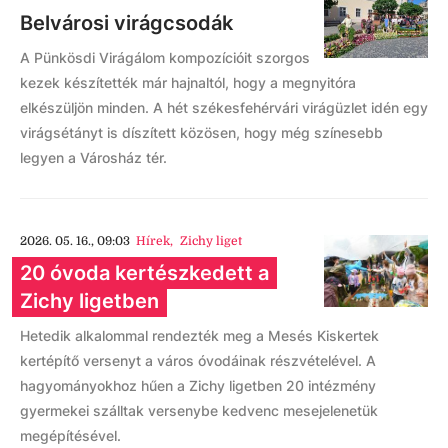
Belvárosi virágcsodák
A Pünkösdi Virágálom kompozícióit szorgos
kezek készítették már hajnaltól, hogy a megnyitóra
elkészüljön minden. A hét székesfehérvári virágüzlet idén egy
virágsétányt is díszített közösen, hogy még színesebb
legyen a Városház tér.
2026. 05. 16., 09:03
Hírek
,
Zichy liget
20 óvoda kertészkedett a
Zichy ligetben
Hetedik alkalommal rendezték meg a Mesés Kiskertek
kertépítő versenyt a város óvodáinak részvételével. A
hagyományokhoz hűen a Zichy ligetben 20 intézmény
gyermekei szálltak versenybe kedvenc mesejelenetük
megépítésével.