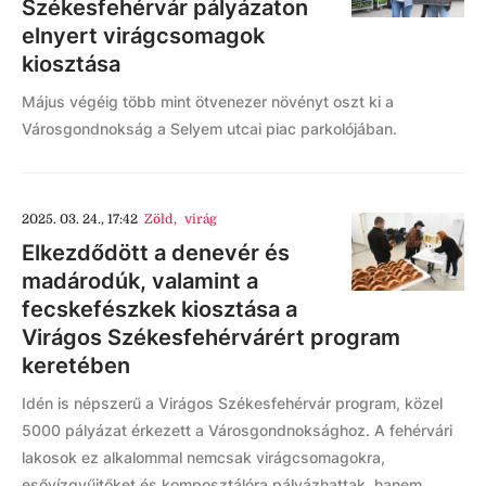
Székesfehérvár pályázaton
elnyert virágcsomagok
kiosztása
Május végéig több mint ötvenezer növényt oszt ki a
Városgondnokság a Selyem utcai piac parkolójában.
2025. 03. 24., 17:42
Zöld
,
virág
Elkezdődött a denevér és
madárodúk, valamint a
fecskefészkek kiosztása a
Virágos Székesfehérvárért program
keretében
Idén is népszerű a Virágos Székesfehérvár program, közel
5000 pályázat érkezett a Városgondnoksághoz. A fehérvári
lakosok ez alkalommal nemcsak virágcsomagokra,
esővízgyűjtőket és komposztálóra pályázhattak, hanem