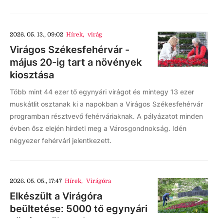
2026. 05. 13., 09:02
Hírek
,
virág
Virágos Székesfehérvár -
május 20-ig tart a növények
kiosztása
Több mint 44 ezer tő egynyári virágot és mintegy 13 ezer
muskátlit osztanak ki a napokban a Virágos Székesfehérvár
programban résztvevő fehérváriaknak. A pályázatot minden
évben ősz elején hirdeti meg a Városgondnokság. Idén
négyezer fehérvári jelentkezett.
2026. 05. 05., 17:47
Hírek
,
Virágóra
Elkészült a Virágóra
beültetése: 5000 tő egynyári