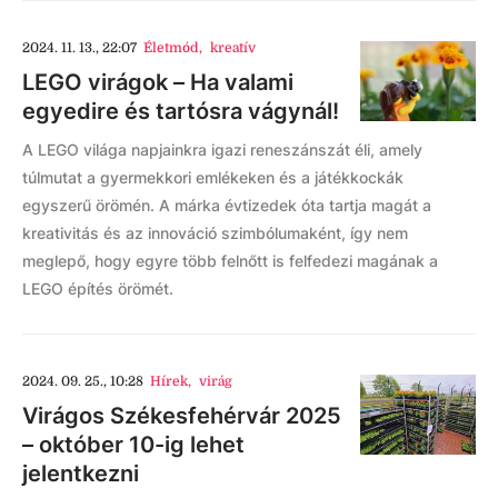
2024. 11. 13., 22:07
Életmód
,
kreatív
LEGO virágok – Ha valami
egyedire és tartósra vágynál!
A LEGO világa napjainkra igazi reneszánszát éli, amely
túlmutat a gyermekkori emlékeken és a játékkockák
egyszerű örömén. A márka évtizedek óta tartja magát a
kreativitás és az innováció szimbólumaként, így nem
meglepő, hogy egyre több felnőtt is felfedezi magának a
LEGO építés örömét.
2024. 09. 25., 10:28
Hírek
,
virág
Virágos Székesfehérvár 2025
– október 10-ig lehet
jelentkezni