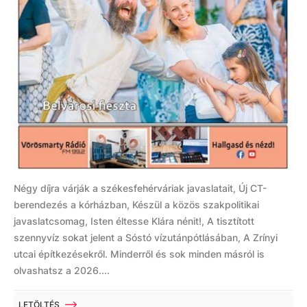
Négy díjra várják a székesfehérváriak javaslatait, Új CT-
berendezés a kórházban, Készül a közös szakpolitikai
javaslatcsomag, Isten éltesse Klára nénit!, A tisztított
szennyvíz sokat jelent a Sóstó vízutánpótlásában, A Zrínyi
utcai építkezésekről. Minderről és sok minden másról is
olvashatsz a 2026....
LETÖLTÉS