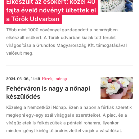
Elkészült az esőkert: közel 40
fajta évelő növényt ültettek el
a Török Udvarban
Több mint 1000 növénnyel gazdagodott a nemrégiben
elkészült esőkert. A Török udvarban kialakított terület
virágosítása a Grundfos Magyarország Kft. támogatásával
valósult meg.
2024. 03. 06., 14:49
Hírek
,
nőnap
Fehérváron is nagy a nőnapi
készülődés
Közeleg a Nemzetközi Nőnap. Ezen a napon a férfiak szeretik
meglepni egy-egy szál virággal a szeretteiket. A piac, és a
virágüzletek is felkészültek a pénteki rohamra, ilyenkor
minden igényt kielégítő árukészlettel várják a vásárlókat.