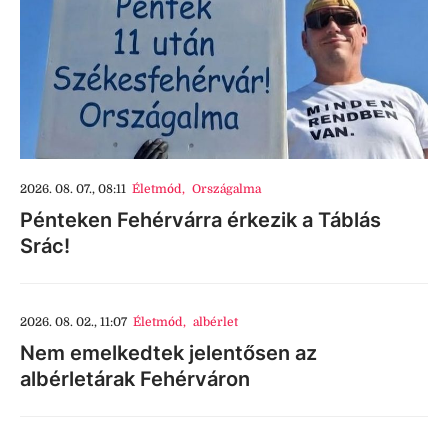
2026. 08. 07., 08:11
Életmód
,
Országalma
Pénteken Fehérvárra érkezik a Táblás
Srác!
2026. 08. 02., 11:07
Életmód
,
albérlet
Nem emelkedtek jelentősen az
albérletárak Fehérváron