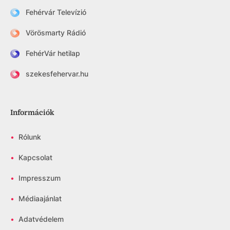
Fehérvár Televízió
Vörösmarty Rádió
FehérVár hetilap
szekesfehervar.hu
Információk
•
Rólunk
•
Kapcsolat
•
Impresszum
•
Médiaajánlat
•
Adatvédelem