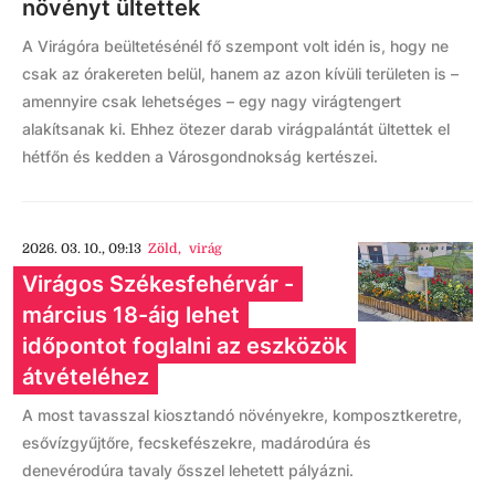
növényt ültettek
A Virágóra beültetésénél fő szempont volt idén is, hogy ne
csak az órakereten belül, hanem az azon kívüli területen is –
amennyire csak lehetséges – egy nagy virágtengert
alakítsanak ki. Ehhez ötezer darab virágpalántát ültettek el
hétfőn és kedden a Városgondnokság kertészei.
2026. 03. 10., 09:13
Zöld
,
virág
Virágos Székesfehérvár -
március 18-áig lehet
időpontot foglalni az eszközök
átvételéhez
A most tavasszal kiosztandó növényekre, komposztkeretre,
esővízgyűjtőre, fecskefészekre, madárodúra és
denevérodúra tavaly ősszel lehetett pályázni.