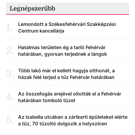
Legnépszerűbb
Lemondott a Székesfehérvári Szakképzési
1
.
Centrum kancellárja
Hatalmas területen ég a tarló Fehérvár
2
.
határában, gyorsan terjednek a lángok
Több lakó már el kellett hagyja otthonát, a
3
.
házak felé terjed a tűz Fehérvár határában
Az összefogás erejével oltották el a Fehérvár
4
.
határában tomboló tüzet
Az Izabella utcában a zártkerti épületeket elérte
5
.
a tűz, 70 tűzoltó dolgozik a helyszínen