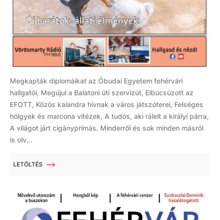
Megkapták diplomáikat az Óbudai Egyetem fehérvári
hallgatói, Megújul a Balatoni úti szervizút, Elbúcsúzott az
EFOTT, Közös kalandra hívnak a város játszóterei, Felséges
hölgyek és marcona vitézek, A tudós, aki rálelt a királyi párra,
A világot járt cigányprímás. Minderről és sok minden másról
is olv...
LETÖLTÉS