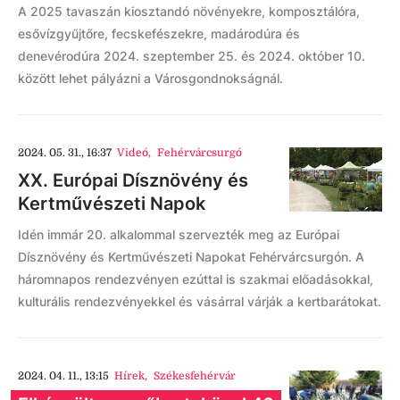
A 2025 tavaszán kiosztandó növényekre, komposztálóra,
esővízgyűjtőre, fecskefészekre, madárodúra és
denevérodúra 2024. szeptember 25. és 2024. október 10.
között lehet pályázni a Városgondnokságnál.
2024. 05. 31., 16:37
Videó
,
Fehérvárcsurgó
XX. Európai Dísznövény és
Kertművészeti Napok
Idén immár 20. alkalommal szervezték meg az Európai
Dísznövény és Kertművészeti Napokat Fehérvárcsurgón. A
háromnapos rendezvényen ezúttal is szakmai előadásokkal,
kulturális rendezvényekkel és vásárral várják a kertbarátokat.
2024. 04. 11., 13:15
Hírek
,
Székesfehérvár