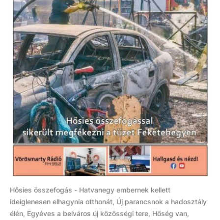
Hősies összefogás - Hatvanegy embernek kellett
ideiglenesen elhagynia otthonát, Új parancsnok a hadosztály
élén, Egyéves a belváros új közösségi tere, Hőség van,