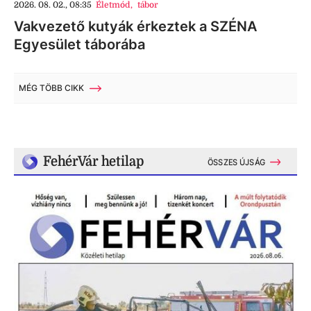
2026. 08. 02., 08:35
Életmód
,
tábor
Vakvezető kutyák érkeztek a SZÉNA
Egyesület táborába
MÉG TÖBB CIKK
FehérVár hetilap
ÖSSZES ÚJSÁG