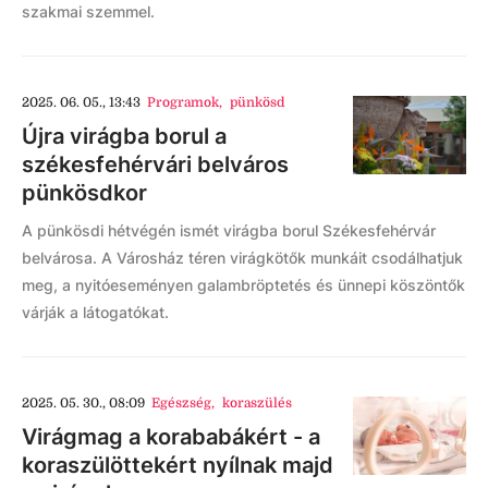
szakmai szemmel.
2025. 06. 05., 13:43
Programok
,
pünkösd
Újra virágba borul a
székesfehérvári belváros
pünkösdkor
A pünkösdi hétvégén ismét virágba borul Székesfehérvár
belvárosa. A Városház téren virágkötők munkáit csodálhatjuk
meg, a nyitóeseményen galambröptetés és ünnepi köszöntők
várják a látogatókat.
2025. 05. 30., 08:09
Egészség
,
koraszülés
Virágmag a korababákért - a
koraszülöttekért nyílnak majd