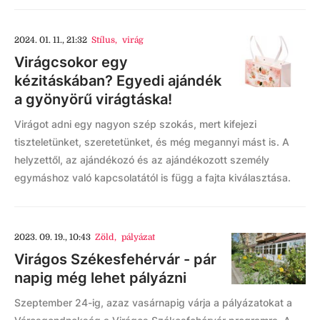
2024. 01. 11., 21:32
Stílus
,
virág
Virágcsokor egy
kézitáskában? Egyedi ajándék
a gyönyörű virágtáska!
Virágot adni egy nagyon szép szokás, mert kifejezi
tiszteletünket, szeretetünket, és még megannyi mást is. A
helyzettől, az ajándékozó és az ajándékozott személy
egymáshoz való kapcsolatától is függ a fajta kiválasztása.
2023. 09. 19., 10:43
Zöld
,
pályázat
Virágos Székesfehérvár - pár
napig még lehet pályázni
Szeptember 24-ig, azaz vasárnapig várja a pályázatokat a