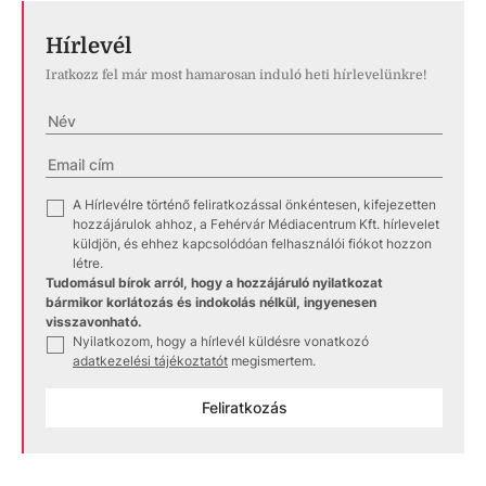
Hírlevél
Iratkozz fel már most hamarosan induló heti hírlevelünkre!
A Hírlevélre történő feliratkozással önkéntesen, kifejezetten
✓
hozzájárulok ahhoz, a Fehérvár Médiacentrum Kft. hírlevelet
küldjön, és ehhez kapcsolódóan felhasználói fiókot hozzon
létre.
Tudomásul bírok arról, hogy a hozzájáruló nyilatkozat
bármikor korlátozás és indokolás nélkül, ingyenesen
visszavonható.
Nyilatkozom, hogy a hírlevél küldésre vonatkozó
✓
adatkezelési tájékoztatót
megismertem.
Feliratkozás