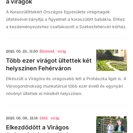
a virágok
A Koraszülöttekért Országos Egyesülete virágmagok
ültetésével irányítja a figyelmet a koraszülött babákra. Ehhez
a kezdeményezéshez csatlakozott a Székesfehérvári kórház.
2025. 05. 23., 11:50
Életmód
,
virág
Több ezer virágot ültettek két
helyszínen Fehérváron
Elkészült a Virágóra és virágosabb lett a Prohászka liget is. A
Városgondnokság munkatársai több ezer évelő és egynyári
növényt ültettek el mindkét helyszínen.
2025. 05. 08., 12:18
Zöld
,
virág
Elkezdődött a Virágos