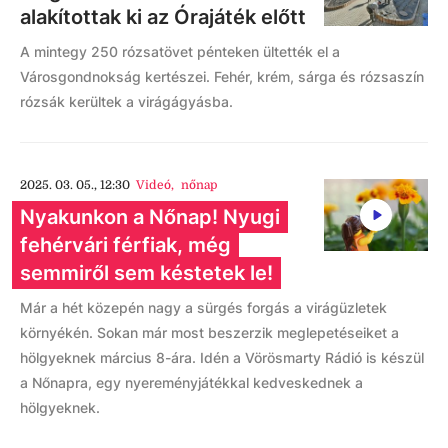
alakítottak ki az Órajáték előtt
A mintegy 250 rózsatövet pénteken ültették el a
Városgondnokság kertészei. Fehér, krém, sárga és rózsaszín
rózsák kerültek a virágágyásba.
2025. 03. 05., 12:30
Videó
,
nőnap
Nyakunkon a Nőnap! Nyugi
fehérvári férfiak, még
semmiről sem késtetek le!
Már a hét közepén nagy a sürgés forgás a virágüzletek
környékén. Sokan már most beszerzik meglepetéseiket a
hölgyeknek március 8-ára. Idén a Vörösmarty Rádió is készül
a Nőnapra, egy nyereményjátékkal kedveskednek a
hölgyeknek.