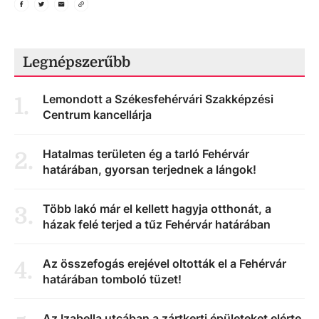
Legnépszerűbb
Lemondott a Székesfehérvári Szakképzési
1
.
Centrum kancellárja
Hatalmas területen ég a tarló Fehérvár
2
.
határában, gyorsan terjednek a lángok!
Több lakó már el kellett hagyja otthonát, a
3
.
házak felé terjed a tűz Fehérvár határában
Az összefogás erejével oltották el a Fehérvár
4
.
határában tomboló tüzet!
Az Izabella utcában a zártkerti épületeket elérte