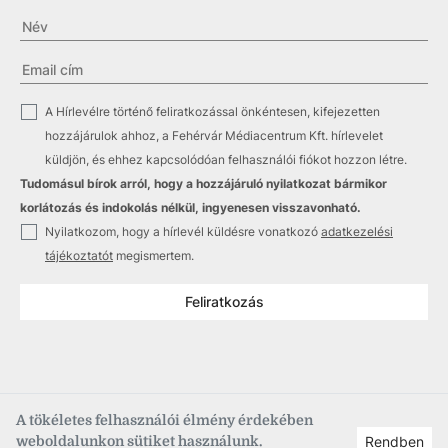
✓
A Hírlevélre történő feliratkozással önkéntesen, kifejezetten
hozzájárulok ahhoz, a Fehérvár Médiacentrum Kft. hírlevelet
küldjön, és ehhez kapcsolódóan felhasználói fiókot hozzon létre.
Tudomásul bírok arról, hogy a hozzájáruló nyilatkozat bármikor
korlátozás és indokolás nélkül, ingyenesen visszavonható.
✓
Nyilatkozom, hogy a hírlevél küldésre vonatkozó
adatkezelési
tájékoztatót
megismertem.
Feliratkozás
A tökéletes felhasználói élmény érdekében
weboldalunkon sütiket használunk.
Rendben