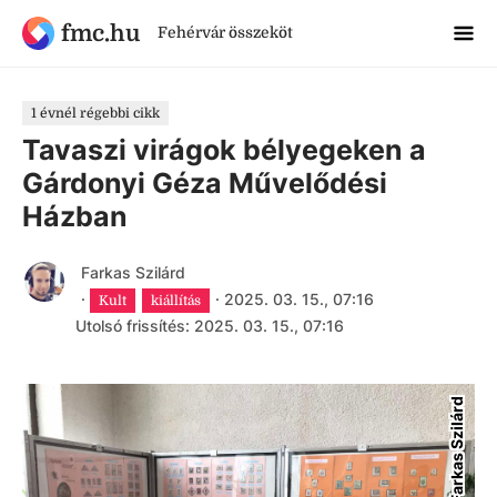
fmc.hu
Fehérvár összeköt
1 évnél régebbi cikk
Tavaszi virágok bélyegeken a
Gárdonyi Géza Művelődési
Házban
Farkas Szilárd
·
·
2025. 03. 15., 07:16
Kult
kiállítás
Utolsó frissítés: 2025. 03. 15., 07:16
Farkas Szilárd