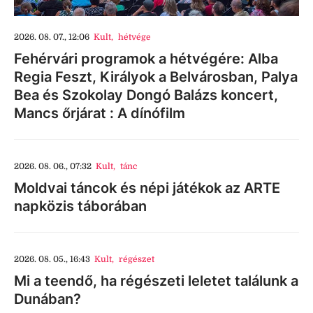
2026. 08. 07., 12:06
Kult
,
hétvége
Fehérvári programok a hétvégére: Alba
Regia Feszt, Királyok a Belvárosban, Palya
Bea és Szokolay Dongó Balázs koncert,
Mancs őrjárat : A dínófilm
2026. 08. 06., 07:32
Kult
,
tánc
Moldvai táncok és népi játékok az ARTE
napközis táborában
2026. 08. 05., 16:43
Kult
,
régészet
Mi a teendő, ha régészeti leletet találunk a
Dunában?