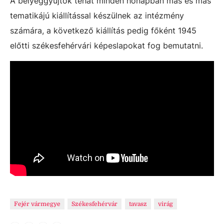
A bélyeggyűjtők tehát minden hónapban más és más
tematikájú kiállítással készülnek az intézmény
számára, a következő kiállítás pedig főként 1945
előtti székesfehérvári képeslapokat fog bemutatni.
Fejér vármegye
Székesfehérvár
tavasz
virág