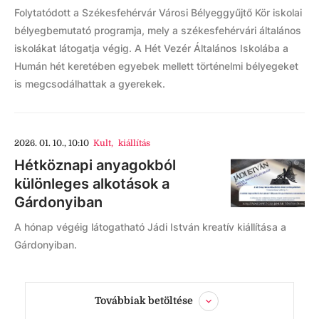
Folytatódott a Székesfehérvár Városi Bélyeggyűjtő Kör iskolai
bélyegbemutató programja, mely a székesfehérvári általános
iskolákat látogatja végig. A Hét Vezér Általános Iskolába a
Humán hét keretében egyebek mellett történelmi bélyegeket
is megcsodálhattak a gyerekek.
2026. 01. 10., 10:10
Kult
,
kiállítás
Hétköznapi anyagokból
különleges alkotások a
Gárdonyiban
A hónap végéig látogatható Jádi István kreatív kiállítása a
Gárdonyiban.
Továbbiak betöltése