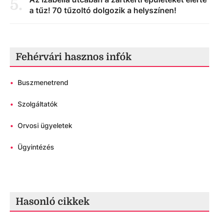
5
.
a tűz! 70 tűzoltó dolgozik a helyszínen!
Fehérvári hasznos infók
•
Buszmenetrend
•
Szolgáltatók
•
Orvosi ügyeletek
•
Ügyintézés
Hasonló cikkek