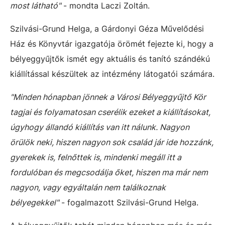
most látható"
- mondta Laczi Zoltán.
Szilvási-Grund Helga, a Gárdonyi Géza Művelődési
Ház és Könyvtár igazgatója örömét fejezte ki, hogy a
bélyeggyűjtők ismét egy aktuális és tanító szándékú
kiállítással készültek az intézmény látogatói számára.
"Minden hónapban jönnek a Városi Bélyeggyűjtő Kör
tagjai és folyamatosan cserélik ezeket a kiállításokat,
úgyhogy állandó kiállítás van itt nálunk. Nagyon
örülök neki, hiszen nagyon sok család jár ide hozzánk,
gyerekek is, felnőttek is, mindenki megáll itt a
fordulóban és megcsodálja őket, hiszen ma már nem
nagyon, vagy egyáltalán nem találkoznak
bélyegekkel"
- fogalmazott Szilvási-Grund Helga.