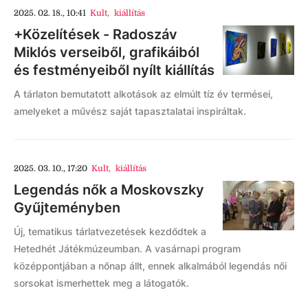
2025. 02. 18., 10:41
Kult
,
kiállítás
+Közelítések - Radoszáv
Miklós verseiből, grafikáiból
és festményeiből nyílt kiállítás
A tárlaton bemutatott alkotások az elmúlt tíz év termései,
amelyeket a művész saját tapasztalatai inspiráltak.
2025. 03. 10., 17:20
Kult
,
kiállítás
Legendás nők a Moskovszky
Gyűjteményben
Új, tematikus tárlatvezetések kezdődtek a
Hetedhét Játékmúzeumban. A vasárnapi program
középpontjában a nőnap állt, ennek alkalmából legendás női
sorsokat ismerhettek meg a látogatók.