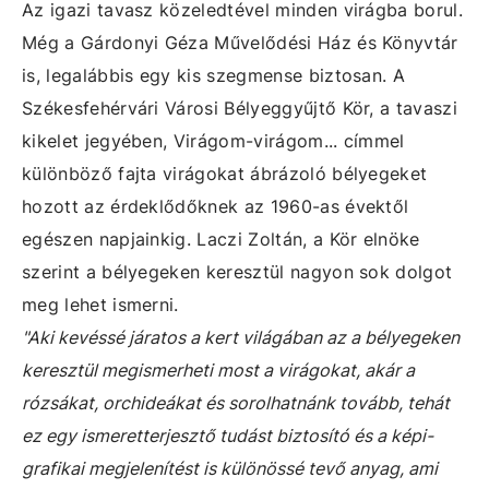
Az igazi tavasz közeledtével minden virágba borul.
Még a Gárdonyi Géza Művelődési Ház és Könyvtár
is, legalábbis egy kis szegmense biztosan. A
Székesfehérvári Városi Bélyeggyűjtő Kör, a tavaszi
kikelet jegyében, Virágom-virágom... címmel
különböző fajta virágokat ábrázoló bélyegeket
hozott az érdeklődőknek az 1960-as évektől
egészen napjainkig. Laczi Zoltán, a Kör elnöke
szerint a bélyegeken keresztül nagyon sok dolgot
meg lehet ismerni.
"Aki kevéssé járatos a kert világában az a bélyegeken
keresztül megismerheti most a virágokat, akár a
rózsákat, orchideákat és sorolhatnánk tovább, tehát
ez egy ismeretterjesztő tudást biztosító és a képi-
grafikai megjelenítést is különössé tevő anyag, ami