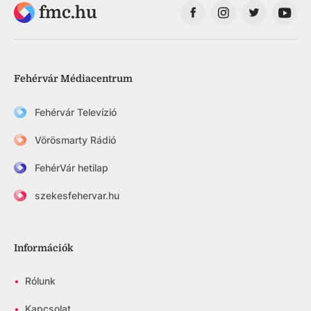
fmc.hu
Fehérvár Médiacentrum
Fehérvár Televízió
Vörösmarty Rádió
FehérVár hetilap
szekesfehervar.hu
Információk
•
Rólunk
•
Kapcsolat