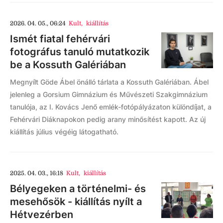
2026. 04. 05., 06:24
Kult
,
kiállítás
Ismét fiatal fehérvári
fotográfus tanuló mutatkozik
be a Kossuth Galériában
Megnyílt Göde Ábel önálló tárlata a Kossuth Galériában. Ábel
jelenleg a Gorsium Gimnázium és Művészeti Szakgimnázium
tanulója, az I. Kovács Jenő emlék-fotópályázaton különdíjat, a
Fehérvári Diáknapokon pedig arany minősítést kapott. Az új
kiállítás július végéig látogatható.
2025. 04. 03., 16:18
Kult
,
kiállítás
Bélyegeken a történelmi- és
mesehősök - kiállítás nyílt a
Hétvezérben