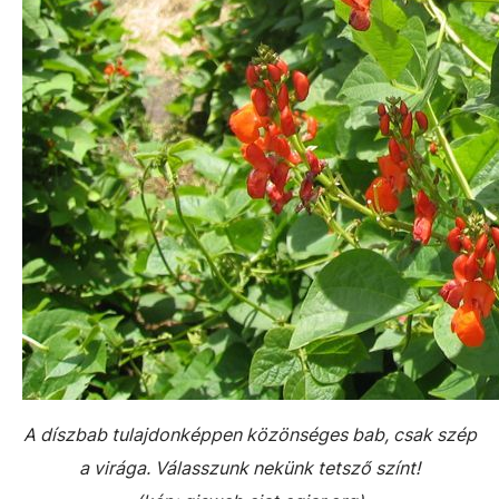
A díszbab tulajdonképpen közönséges bab, csak szép
a virága. Válasszunk nekünk tetsző színt!