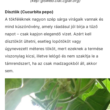
(kép: gisweb.ciat.cgiar.org)
Dísztök (Cucurbita pepo)
A tökféléknek nagyon szép sárga virágaik vannak és
mind kúszónövény, amely ráadásul jól bírja a tűző
napot – csak kapjon elegendő vizet. Azért kell
dísztököt ültetni, esetleg lopótököt vagy
úgynevezett méteres tököt, mert ezeknek a termése
viszonylag kicsi, illetve lelógó és nem szakítja le a
támrendszert, ha az csak madzagokból áll, akkor
sem.