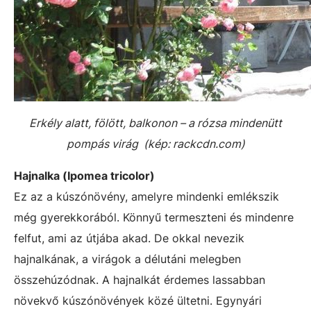
Erkély alatt, fölött, balkonon – a rózsa mindenütt
pompás virág (kép: rackcdn.com)
Hajnalka (Ipomea tricolor)
Ez az a kúszónövény, amelyre mindenki emlékszik
még gyerekkorából. Könnyű termeszteni és mindenre
felfut, ami az útjába akad. De okkal nevezik
hajnalkának, a virágok a délutáni melegben
összehúzódnak. A hajnalkát érdemes lassabban
növekvő kúszónövények közé ültetni. Egynyári