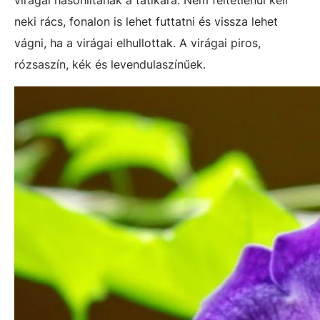
virágai hasonlítanak a tátikára. Nem feltétlenül kell
neki rács, fonalon is lehet futtatni és vissza lehet
vágni, ha a virágai elhullottak. A virágai piros,
rózsaszín, kék és levendulaszínűek.