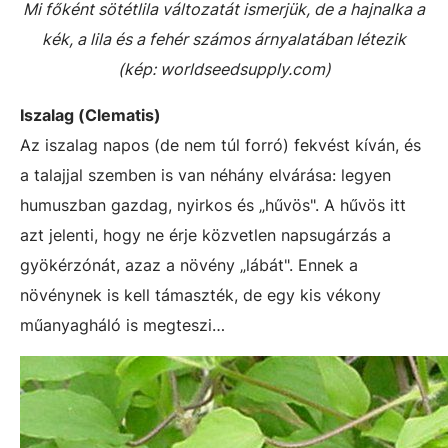
Mi főként sötétlila változatát ismerjük, de a hajnalka a
kék, a lila és a fehér számos árnyalatában létezik
(kép: worldseedsupply.com)
Iszalag (Clematis)
Az iszalag napos (de nem túl forró) fekvést kíván, és
a talajjal szemben is van néhány elvárása: legyen
humuszban gazdag, nyirkos és „hűvös". A hűvös itt
azt jelenti, hogy ne érje közvetlen napsugárzás a
gyökérzónát, azaz a növény „lábát". Ennek a
növénynek is kell támaszték, de egy kis vékony
műanyagháló is megteszi…