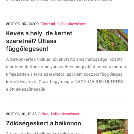
2017. 05. 05., 20:09
Életmód
,
balkonkertészet
Kevés a hely, de kertet
szeretnél? Ültess
függőlegesen!
A balkonkertek tipikus növénytartó alkalmatosságai között
már bemutattunk amolyan zsebes megoldást, most azonban
kifejezetten a falra szerelhető, azt nem koszoló függőleges
kertről lesz szó. Csak hogy még a NAGY MÁJUSI ÜLTETÉS
előtt elkészíthessük.
2017. 06. 16., 16:58
Stílus
,
balkonkertészet
Zöldségeskert a balkonon
Az igazán kicsi balkonokra felnézve az