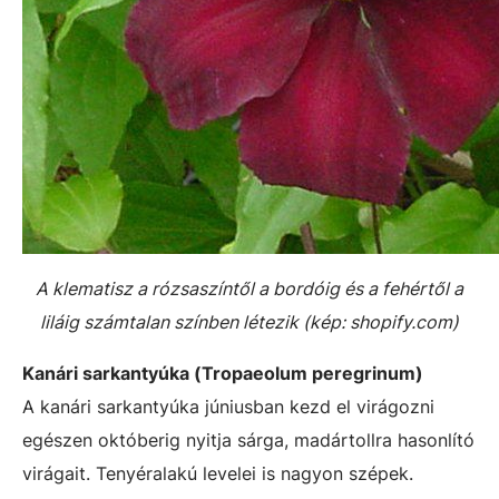
A klematisz a rózsaszíntől a bordóig és a fehértől a
liláig számtalan színben létezik (kép: shopify.com)
Kanári sarkantyúka (Tropaeolum peregrinum)
A kanári sarkantyúka júniusban kezd el virágozni
egészen októberig nyitja sárga, madártollra hasonlító
virágait. Tenyéralakú levelei is nagyon szépek.