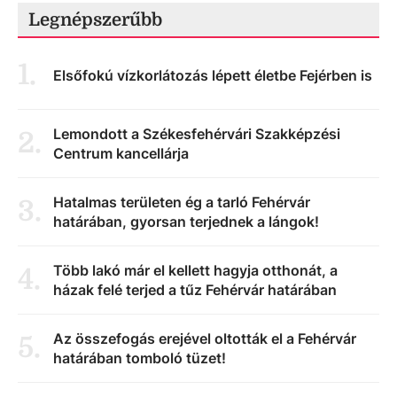
Legnépszerűbb
1
.
Elsőfokú vízkorlátozás lépett életbe Fejérben is
Lemondott a Székesfehérvári Szakképzési
2
.
Centrum kancellárja
Hatalmas területen ég a tarló Fehérvár
3
.
határában, gyorsan terjednek a lángok!
Több lakó már el kellett hagyja otthonát, a
4
.
házak felé terjed a tűz Fehérvár határában
Az összefogás erejével oltották el a Fehérvár
5
.
határában tomboló tüzet!