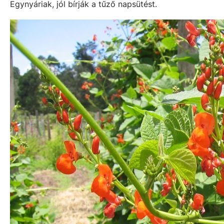
Egynyáriak, jól bírják a tűző napsütést.