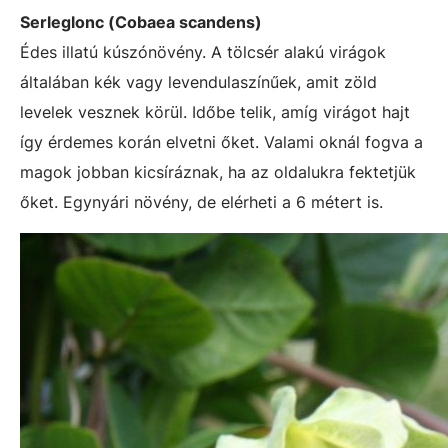
Serleglonc (Cobaea scandens)
Édes illatú kúszónövény. A tölcsér alakú virágok
általában kék vagy levendulaszínűek, amit zöld
levelek vesznek körül. Időbe telik, amíg virágot hajt
így érdemes korán elvetni őket. Valami oknál fogva a
magok jobban kicsíráznak, ha az oldalukra fektetjük
őket. Egynyári növény, de elérheti a 6 métert is.