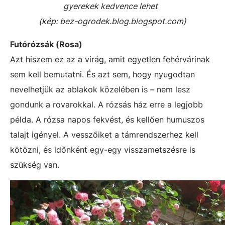
gyerekek kedvence lehet
(kép: bez-ogrodek.blog.blogspot.com)
Futórózsák (Rosa)
Azt hiszem ez az a virág, amit egyetlen fehérvárinak
sem kell bemutatni. És azt sem, hogy nyugodtan
nevelhetjük az ablakok közelében is – nem lesz
gondunk a rovarokkal. A rózsás ház erre a legjobb
példa. A rózsa napos fekvést, és kellően humuszos
talajt igényel. A vesszőiket a támrendszerhez kell
kötözni, és időnként egy-egy visszametszésre is
szükség van.