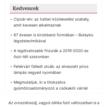
Kedvencek
Cipzár-elv: az íratlan közlekedési szabály,
amit kevesen alkalmaznak
67 évesen is kirobbanó formában – Buteyko
légzéstechnikával
A legdivatosabb frizurák a 2019-2020-as
őszi-téli szezonban
Fehérvári fülledt utcák: az elveszett piros
lámpás negyed nyomában
Megmutatjuk, ki a titokzatos
gyümölcsadományozó a csókakői várnál
Az oroszlánszáj, vagyis tátika futó változatban is a