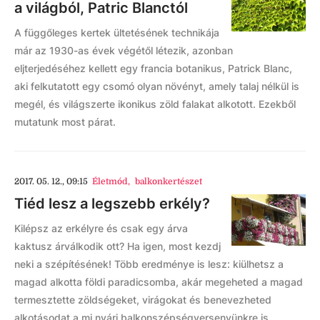
a világból, Patric Blanctól
A függőleges kertek ültetésének technikája
már az 1930-as évek végétől létezik, azonban
eljterjedéséhez kellett egy francia botanikus, Patrick Blanc,
aki felkutatott egy csomó olyan növényt, amely talaj nélkül is
megél, és világszerte ikonikus zöld falakat alkotott. Ezekből
mutatunk most párat.
2017. 05. 12., 09:15
Életmód
,
balkonkertészet
Tiéd lesz a legszebb erkély?
Kilépsz az erkélyre és csak egy árva
kaktusz árválkodik ott? Ha igen, most kezdj
neki a szépítésének! Több eredménye is lesz: kiülhetsz a
magad alkotta földi paradicsomba, akár megeheted a magad
termesztette zöldségeket, virágokat és benevezheted
alkotásodat a mi nyári balkonszépségversenyünkre is.