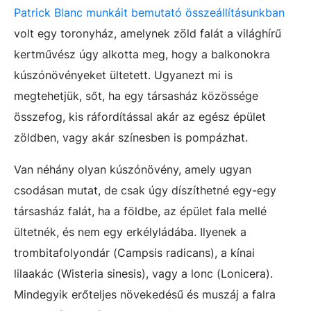
Patrick Blanc munkáit bemutató összeállításunkban
volt egy toronyház, amelynek zöld falát a világhírű
kertművész úgy alkotta meg, hogy a balkonokra
kúszónövényeket ültetett. Ugyanezt mi is
megtehetjük, sőt, ha egy társasház közössége
összefog, kis ráfordítással akár az egész épület
zöldben, vagy akár színesben is pompázhat.
Van néhány olyan kúszónövény, amely ugyan
csodásan mutat, de csak úgy díszíthetné egy-egy
társasház falát, ha a földbe, az épület fala mellé
ültetnék, és nem egy erkélyládába. Ilyenek a
trombitafolyondár (Campsis radicans), a kínai
lilaakác (Wisteria sinesis), vagy a lonc (Lonicera).
Mindegyik erőteljes növekedésű és muszáj a falra