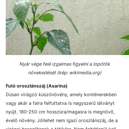
Nyár vége felé izgalmas figyelni a lopótök
növekedését (kép: wikimedia.org)
Futó oroszlánszáj (Asarina)
Dúsan virágzó kúszónövény, amely konténerekben
vagy akár a falra felfuttatva is nagyszerű látványt
nyújt. 180-250 cm hosszúra/magasra is megnövő,
évelő növény. Jóllehet nem igazi oroszlánszáj, de a