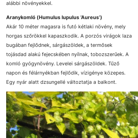
alábbi növényekkel.
Aranykomló (Humulus lupulus ‘Aureus’)
Akár 10 méter magasra is futó kétlaki növény, mely
horgas szőrökkel kapaszkodik. A porzós virágok laza
bugában fejlődnek, sárgászöldek, a termősek
tojásdad alakú fejecskében nyílnak, tobozszerűek. A
komló gyógynövény. Levelei sárgászöldek. Tűző
napon és félárnyékban fejlődik, vízigénye közepes.
Egy nyár alatt dzsungellé változtatja a balkont.