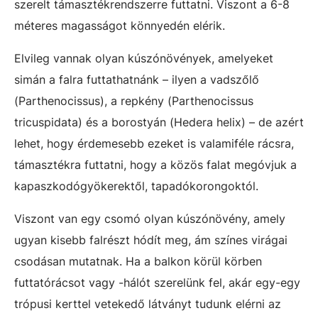
szerelt támasztékrendszerre futtatni. Viszont a 6-8
méteres magasságot könnyedén elérik.
Elvileg vannak olyan kúszónövények, amelyeket
simán a falra futtathatnánk – ilyen a vadszőlő
(Parthenocissus), a repkény (Parthenocissus
tricuspidata) és a borostyán (Hedera helix) – de azért
lehet, hogy érdemesebb ezeket is valamiféle rácsra,
támasztékra futtatni, hogy a közös falat megóvjuk a
kapaszkodógyökerektől, tapadókorongoktól.
Viszont van egy csomó olyan kúszónövény, amely
ugyan kisebb falrészt hódít meg, ám színes virágai
csodásan mutatnak. Ha a balkon körül körben
futtatórácsot vagy -hálót szerelünk fel, akár egy-egy
trópusi kerttel vetekedő látványt tudunk elérni az