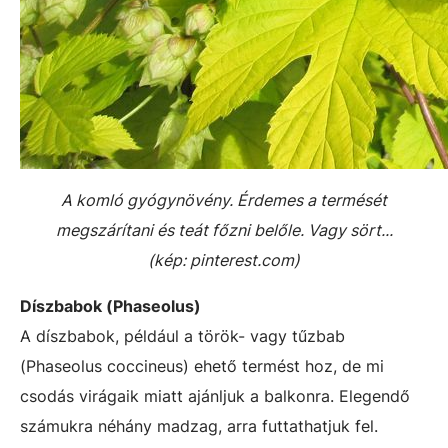
A komló gyógynövény. Érdemes a termését
megszárítani és teát főzni belőle. Vagy sört...
(kép: pinterest.com)
Díszbabok (Phaseolus)
A díszbabok, például a török- vagy tűzbab
(Phaseolus coccineus) ehető termést hoz, de mi
csodás virágaik miatt ajánljuk a balkonra. Elegendő
számukra néhány madzag, arra futtathatjuk fel.