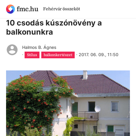
fmc.hu
Fehérvár összeköt
9 évnél régebbi cikk
10 csodás kúszónövény a
balkonunkra
Halmos B. Ágnes
·
·
2017. 06. 09., 11:50
Stílus
balkonkertészet