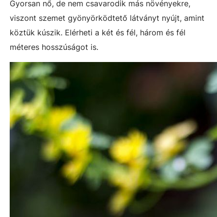
Gyorsan nő, de nem csavarodik más növényekre,
viszont szemet gyönyörködtető látványt nyújt, amint
köztük kúszik. Elérheti a két és fél, három és fél
méteres hosszúságot is.