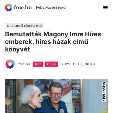
fmc.hu
Fehérvár összeköt
8 hónapnál régebbi cikk
Bemutatták Magony Imre Híres
emberek, híres házak című
könyvét
fmc.hu
·
·
2025. 11. 18., 08:46
Kult
könyv
Kiss László