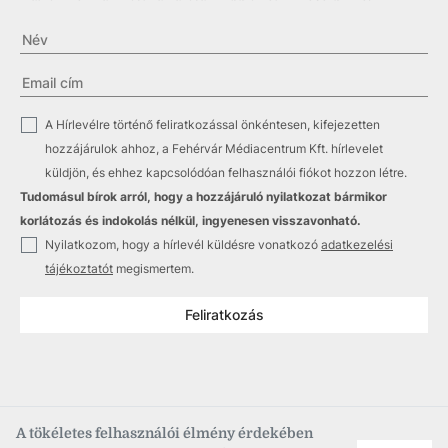
✓
A Hírlevélre történő feliratkozással önkéntesen, kifejezetten
hozzájárulok ahhoz, a Fehérvár Médiacentrum Kft. hírlevelet
küldjön, és ehhez kapcsolódóan felhasználói fiókot hozzon létre.
Tudomásul bírok arról, hogy a hozzájáruló nyilatkozat bármikor
korlátozás és indokolás nélkül, ingyenesen visszavonható.
✓
Nyilatkozom, hogy a hírlevél küldésre vonatkozó
adatkezelési
tájékoztatót
megismertem.
Feliratkozás
A tökéletes felhasználói élmény érdekében