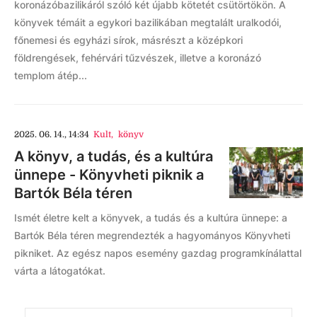
koronázóbazilikáról szóló két újabb kötetét csütörtökön. A
könyvek témáit a egykori bazilikában megtalált uralkodói,
főnemesi és egyházi sírok, másrészt a középkori
földrengések, fehérvári tűzvészek, illetve a koronázó
templom átép...
2025. 06. 14., 14:34
Kult
,
könyv
A könyv, a tudás, és a kultúra
ünnepe - Könyvheti piknik a
Bartók Béla téren
Ismét életre kelt a könyvek, a tudás és a kultúra ünnepe: a
Bartók Béla téren megrendezték a hagyományos Könyvheti
pikniket. Az egész napos esemény gazdag programkínálattal
várta a látogatókat.