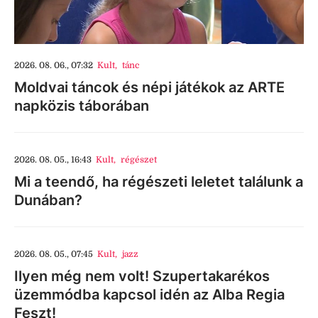
2026. 08. 06., 07:32
Kult
,
tánc
Moldvai táncok és népi játékok az ARTE
napközis táborában
2026. 08. 05., 16:43
Kult
,
régészet
Mi a teendő, ha régészeti leletet találunk a
Dunában?
2026. 08. 05., 07:45
Kult
,
jazz
Ilyen még nem volt! Szupertakarékos
üzemmódba kapcsol idén az Alba Regia
Feszt!