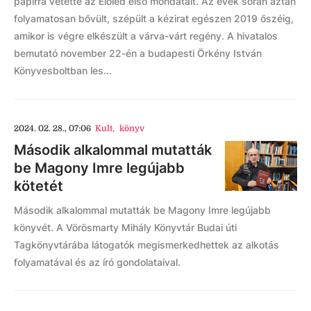
papírra vetette az Előled első mondatait. Az évek során aztán
folyamatosan bővült, szépült a kézirat egészen 2019 őszéig,
amikor is végre elkészült a várva-várt regény. A hivatalos
bemutató november 22-én a budapesti Örkény István
Könyvesboltban les...
2024. 02. 28., 07:06
Kult
,
könyv
Második alkalommal mutatták
be Magony Imre legújabb
kötetét
Második alkalommal mutatták be Magony Imre legújabb
könyvét. A Vörösmarty Mihály Könyvtár Budai úti
Tagkönyvtárába látogatók megismerkedhettek az alkotás
folyamatával és az író gondolataival.