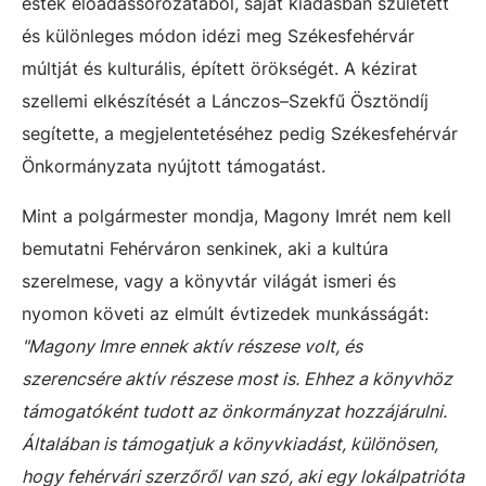
esték előadássorozatából, saját kiadásban született
és különleges módon idézi meg Székesfehérvár
múltját és kulturális, épített örökségét. A kézirat
szellemi elkészítését a Lánczos–Szekfű Ösztöndíj
segítette, a megjelentetéséhez pedig Székesfehérvár
Önkormányzata nyújtott támogatást.
Mint a polgármester mondja, Magony Imrét nem kell
bemutatni Fehérváron senkinek, aki a kultúra
szerelmese, vagy a könyvtár világát ismeri és
nyomon követi az elmúlt évtizedek munkásságát:
"Magony Imre ennek aktív részese volt, és
szerencsére aktív részese most is. Ehhez a könyvhöz
támogatóként tudott az önkormányzat hozzájárulni.
Általában is támogatjuk a könyvkiadást, különösen,
hogy fehérvári szerzőről van szó, aki egy lokálpatrióta