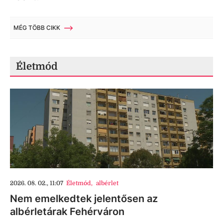
MÉG TÖBB CIKK
Életmód
2026. 08. 02., 11:07
Életmód
,
albérlet
Nem emelkedtek jelentősen az
albérletárak Fehérváron