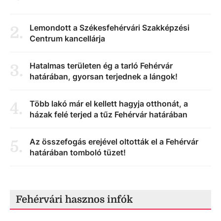
Lemondott a Székesfehérvári Szakképzési
2
.
Centrum kancellárja
Hatalmas területen ég a tarló Fehérvár
3
.
határában, gyorsan terjednek a lángok!
Több lakó már el kellett hagyja otthonát, a
4
.
házak felé terjed a tűz Fehérvár határában
Az összefogás erejével oltották el a Fehérvár
5
.
határában tomboló tüzet!
Fehérvári hasznos infók