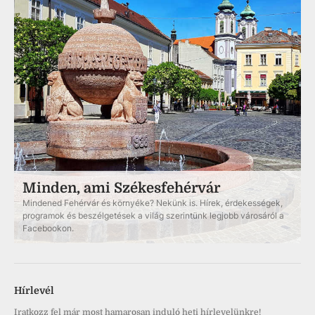
Minden, ami Székesfehérvár
Mindened Fehérvár és környéke? Nekünk is. Hírek, érdekességek,
programok és beszélgetések a világ szerintünk legjobb városáról a
Facebookon.
Hírlevél
Iratkozz fel már most hamarosan induló heti hírlevelünkre!