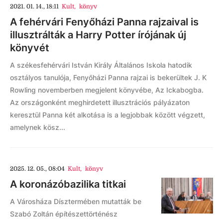
2021. 01. 14., 18:11
Kult
,
könyv
A fehérvári Fenyőházi Panna rajzaival is
illusztrálták a Harry Potter írójának új
könyvét
A székesfehérvári István Király Általános Iskola hatodik
osztályos tanulója, Fenyőházi Panna rajzai is bekerültek J. K
Rowling novemberben megjelent könyvébe, Az Ickabogba.
Az országonként meghirdetett illusztrációs pályázaton
keresztül Panna két alkotása is a legjobbak között végzett,
amelynek kösz...
2025. 12. 05., 08:04
Kult
,
könyv
A koronázóbazilika titkai
A Városháza Dísztermében mutatták be
Szabó Zoltán építészettörténész