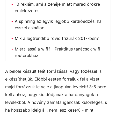
10 reklám, ami a zenéje miatt marad örökre
emlékezetes
A spinning az egyik legjobb kardióedzés, ha
ésszel csinálod
Mik a legtrendibb rövid frizurák 2017-ben?
Miért lassú a wifi? - Praktikus tanácsok wifi
routerekhez
A belőle készült teát forrázással vagy főzéssel is
elkészíthetjük. Előbbi esetén forraljuk fel a vizet,
majd forrázzuk le vele a jiaogulan leveleit! 3-5 perc
kell ahhoz, hogy kioldódjanak a hatóanyagok a
levelekből. A növény zamata igencsak különleges, s
ha hosszabb ideig áll, nem lesz keserű - mint