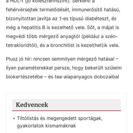
a HDL-t (jó koleszterinszint). Serkenti a
fehérvérsejtek termelődését, immunerősítő hatású,
bizonyítottan javítja az 1-es típusú diabéteszt, és
még a hepatitis B is kezelhető vele. Sőt, a májat is
megvédi több mérgező anyagtól (például a szén-
tetrakloridtól), és a bronchitist is kezel(het)ik vele.
Plusz jó hír: nincsen semmilyen mérgező hatása! –
Ilyen paraméterekkel persze, hogy bekerült szüleim
biokertészetébe – és tea-alapanyagos dobozaiba!
Kedvencek
Tiltólistás és megengedett sportágak,
gyakorlatok kismamáknak