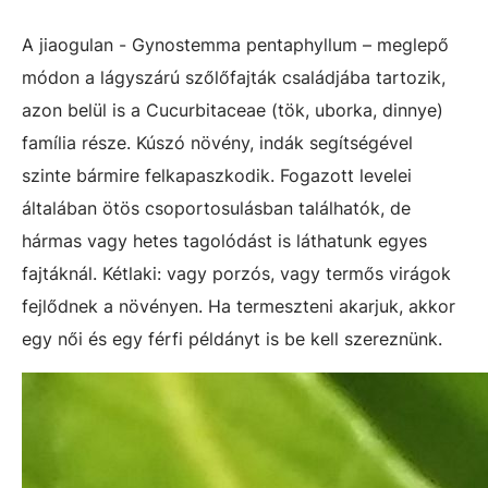
A jiaogulan - Gynostemma pentaphyllum – meglepő
módon a lágyszárú szőlőfajták családjába tartozik,
azon belül is a Cucurbitaceae (tök, uborka, dinnye)
família része. Kúszó növény, indák segítségével
szinte bármire felkapaszkodik. Fogazott levelei
általában ötös csoportosulásban találhatók, de
hármas vagy hetes tagolódást is láthatunk egyes
fajtáknál. Kétlaki: vagy porzós, vagy termős virágok
fejlődnek a növényen. Ha termeszteni akarjuk, akkor
egy női és egy férfi példányt is be kell szereznünk.