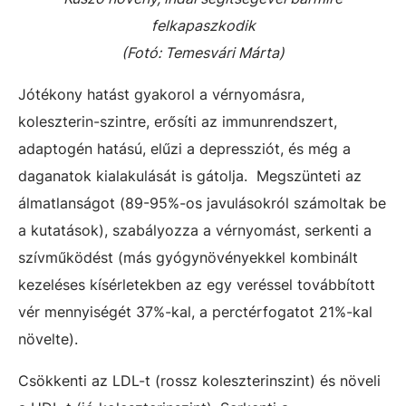
felkapaszkodik
(Fotó: Temesvári Márta)
Jótékony hatást gyakorol a vérnyomásra,
koleszterin-szintre, erősíti az immunrendszert,
adaptogén hatású, elűzi a depressziót, és még a
daganatok kialakulását is gátolja. Megszünteti az
álmatlanságot (89-95%-os javulásokról számoltak be
a kutatások), szabályozza a vérnyomást, serkenti a
szívműködést (más gyógynövényekkel kombinált
kezeléses kísérletekben az egy veréssel továbbított
vér mennyiségét 37%-kal, a perctérfogatot 21%-kal
növelte).
Csökkenti az LDL-t (rossz koleszterinszint) és növeli