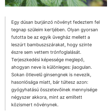
Egy dúsan burjánzó növényt fedeztem fel
tegnap szüleim kertjében. Olyan gyorsan
futotta be az egyik üvegház mellett a
leszúrt bambuszszárakat, hogy szinte
észre sem vettem trónfoglalását.
Terjeszkedési képessége meglepő,
ahogyan neve is különleges: jiaogulan.
Sokan ötlevelű ginsengnek is nevezik,
hasonlósága miatt, bár túltesz azon:
gyógyhatású összetevőinek mennyisége
négyszer akkora, mint az említett
közismert növénynek.