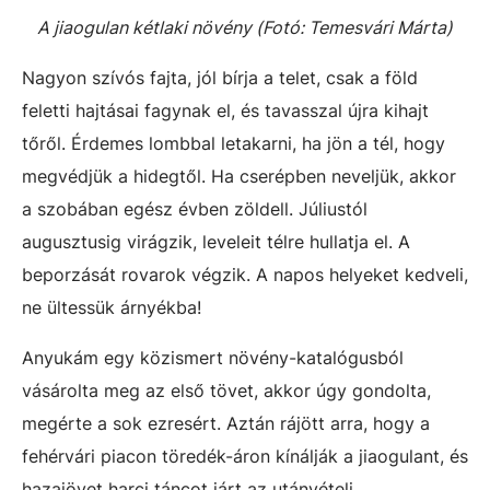
A jiaogulan kétlaki növény (Fotó: Temesvári Márta)
Nagyon szívós fajta, jól bírja a telet, csak a föld
feletti hajtásai fagynak el, és tavasszal újra kihajt
tőről. Érdemes lombbal letakarni, ha jön a tél, hogy
megvédjük a hidegtől. Ha cserépben neveljük, akkor
a szobában egész évben zöldell. Júliustól
augusztusig virágzik, leveleit télre hullatja el. A
beporzását rovarok végzik. A napos helyeket kedveli,
ne ültessük árnyékba!
Anyukám egy közismert növény-katalógusból
vásárolta meg az első tövet, akkor úgy gondolta,
megérte a sok ezresért. Aztán rájött arra, hogy a
fehérvári piacon töredék-áron kínálják a jiaogulant, és
hazajövet harci táncot járt az utánvételi