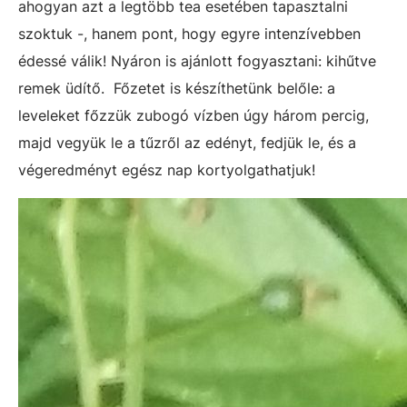
ahogyan azt a legtöbb tea esetében tapasztalni
szoktuk -, hanem pont, hogy egyre intenzívebben
édessé válik! Nyáron is ajánlott fogyasztani: kihűtve
remek üdítő. Főzetet is készíthetünk belőle: a
leveleket főzzük zubogó vízben úgy három percig,
majd vegyük le a tűzről az edényt, fedjük le, és a
végeredményt egész nap kortyolgathatjuk!