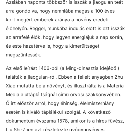
Ázsiában naponta többször is isszák a jiaogulan teát
arra gondolva, hogy nemhiába magas a 100 éves
kort megért emberek aránya a növény eredeti
élőhelyén. Reggel, munkába indulás előtt is ezt isszák
az arrafelé élők, hogy legyen energiájuk a nap során,
és este hazatérve is, hogy a kimerültséget
megszüntessék.
Az első leírást 1406-ból (a Ming-dinasztia idejéből)
találták a jiaogulan-ról. Ebben a fellelt anyagban Zhu
Xiao mutatta be a növényt, és illusztrálta is a Materia
Media alultápláltságnál című orvosi szakkönyvében.
Ő írt először arról, hogy éhínség, élelmiszerhiány
esetén is kiváló táplálékul szolgál. A következő
dokumentum évszáma 1578, amikor is a híres füvész,
Liu Shi-Zhen azt részletezte gyógynövényes