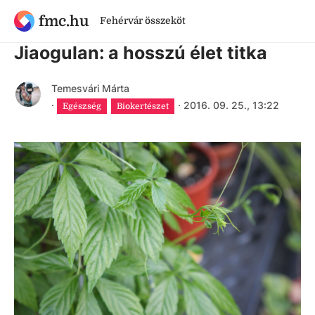
fmc.hu
Fehérvár összeköt
9 évnél régebbi cikk
Jiaogulan: a hosszú élet titka
Temesvári Márta
·
·
2016. 09. 25., 13:22
Egészség
Biokertészet