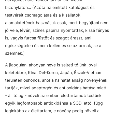
bizonylaton… (Azóta az említett katalógust és
testvéreit csomagolásra és a kisállatok
alomalátétének használjuk csak, mert begyújtani nem
jó vele, lévén, színes papírra nyomtatták, kissé fényes
is, vagyis furcsa füstöt és szagot áraszt, ami
egészségtelen és nem kellemes se az orrnak, se a
szemnek.)
A jiaogulan, ahogyan neve is sejteti tőlünk jóval
keletebbre, Kína, Dél-Korea, Japán, Észak-Vietnam
területén őshonos, ahol a halhatatlanság növényének
tartják, mivel adaptogén és antioxidáns hatása miatt
- állítólag - növeli az emberi élettartamot: testünk
egyik legfontosabb antioxidánsa a SOD, ettől függ
leginkább az élettartam, e növény pedig növeli a