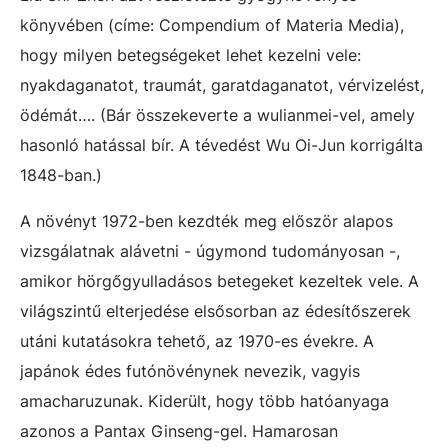
könyvében (címe: Compendium of Materia Media),
hogy milyen betegségeket lehet kezelni vele:
nyakdaganatot, traumát, garatdaganatot, vérvizelést,
ödémát…. (Bár összekeverte a wulianmei-vel, amely
hasonló hatással bír. A tévedést Wu Oi-Jun korrigálta
1848-ban.)
A növényt 1972-ben kezdték meg először alapos
vizsgálatnak alávetni - úgymond tudományosan -,
amikor hörgőgyulladásos betegeket kezeltek vele. A
világszintű elterjedése elsősorban az édesítőszerek
utáni kutatásokra tehető, az 1970-es évekre. A
japánok édes futónövénynek nevezik, vagyis
amacharuzunak. Kiderült, hogy több hatóanyaga
azonos a Pantax Ginseng-gel. Hamarosan