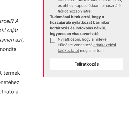
és ehhez kapcsolódóan felhasználói
fiókot hozzon létre.
Tudomásul bírok arról, hogy a
rcell? A
hozzájáruló nyilatkozat bármikor
korlátozás és indokolás nélkül,
ki saját
ingyenesen visszavonható.
ismeri azt,
Nyilatkozom, hogy a hírlevél
✓
küldésre vonatkozó
adatkezelési
mondta
tájékoztatót
megismertem.
Feliratkozás
 A termek
enetéhez.
atható a