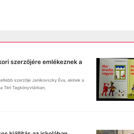
ori szerzőjére emlékeznek a
eltebb szerzője Janikovszky Éva, akinek a
éna Téri Tagkönyvtárban.
s kiállítás az iskolában