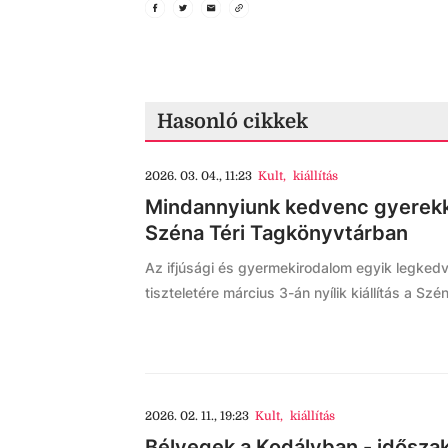
Hasonló cikkek
2026. 03. 04., 11:23
Kult
,
kiállítás
Mindannyiunk kedvenc gyerekk
Széna Téri Tagkönyvtárban
Az ifjúsági és gyermekirodalom egyik legkedv
tiszteletére március 3-án nyílik kiállítás a Sz
2026. 02. 11., 19:23
Kult
,
kiállítás
Bélyegek a Kodályban - időszako