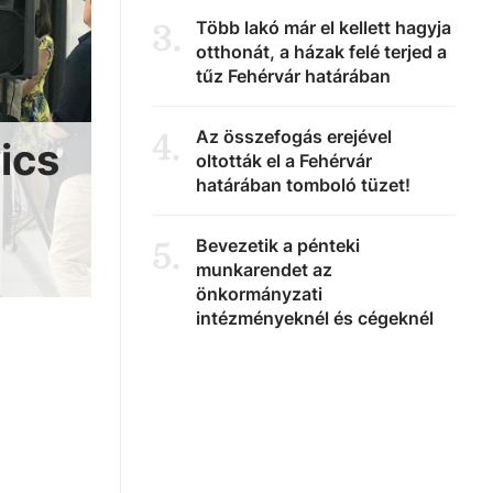
Több lakó már el kellett hagyja
3
.
otthonát, a házak felé terjed a
tűz Fehérvár határában
Az összefogás erejével
4
.
ics
oltották el a Fehérvár
határában tomboló tüzet!
Bevezetik a pénteki
5
.
munkarendet az
önkormányzati
intézményeknél és cégeknél