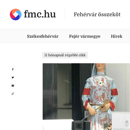
fmc.hu
Fehérvár összeköt
Székesfehérvár
Fejér vármegye
Hírek
11 hónapnál régebbi cikk