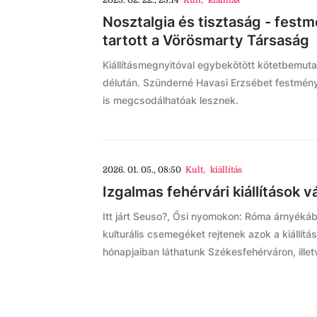
2025. 02. 22., 23:14
Kult
,
kiállítás
Nosztalgia és tisztaság - festm
tartott a Vörösmarty Társaság
Kiállításmegnyitóval egybekötött kötetbemut
délután. Szünderné Havasi Erzsébet festmén
is megcsodálhatóak lesznek.
2026. 01. 05., 08:50
Kult
,
kiállítás
Izgalmas fehérvári kiállítások v
Itt járt Seuso?, Ősi nyomokon: Róma árnyékáb
kulturális csemegéket rejtenek azok a kiállítá
hónapjaiban láthatunk Székesfehérváron, ille