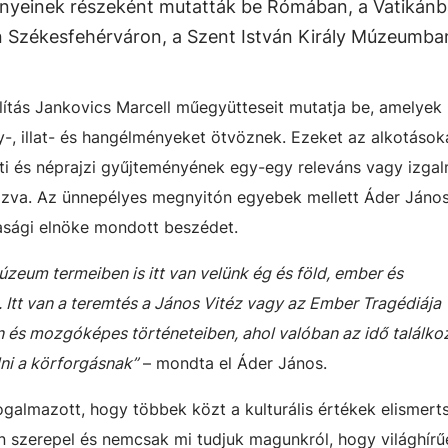
ényeinek részeként mutatták be Rómában, a Vatikánb
Székesfehérváron, a Szent István Király Múzeumba
állítás Jankovics Marcell műegyütteseit mutatja be, amelye
ny-, illat- és hangélményeket ötvöznek. Ezeket az alkotások
eti és néprajzi gyűjteményének egy-egy releváns vagy izga
ehozva. Az ünnepélyes megnyitón egyebek mellett Áder János
asági elnöke mondott beszédet.
úzeum termeiben is itt van velünk ég és föld, ember és
. Itt van a teremtés a János Vitéz vagy az Ember Tragédiája
an és mozgóképes történeteiben, ahol valóban az idő találko
adni a körforgásnak”
– mondta el Áder János.
ogalmazott, hogy többek közt a kulturális értékek elismert
 szerepel és nemcsak mi tudjuk magunkról, hogy világhírű