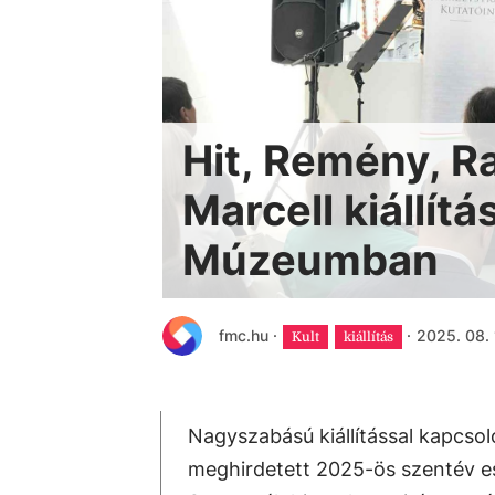
Hit, Remény, Ra
Marcell kiállítá
Múzeumban
fmc.hu
·
·
2025. 08. 
Kult
kiállítás
Nagyszabású kiállítással kapcso
meghirdetett 2025-ös szentév es