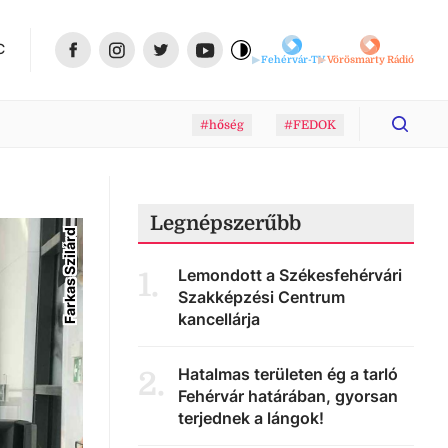
C
Fehérvár-TV
Vörösmarty Rádió
#hőség
#FEDOK
Legnépszerűbb
Farkas Szilárd
Lemondott a Székesfehérvári
1
.
Szakképzési Centrum
kancellárja
Hatalmas területen ég a tarló
2
.
Fehérvár határában, gyorsan
terjednek a lángok!