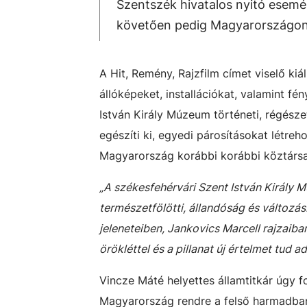
Szentszék hivatalos nyitó esem
követően pedig Magyarországon 
A Hit, Remény, Rajzfilm címet viselő ki
állóképeket, installációkat, valamint fé
István Király Múzeum történeti, régész
egészíti ki, egyedi párosításokat létr
Magyarország korábbi korábbi köztárs
„A székesfehérvári Szent István Király M
természetfölötti, állandóság és változás
jeleneteiben, Jankovics Marcell rajzaib
örökléttel és a pillanat új értelmet tud 
Vincze Máté helyettes államtitkár úgy f
Magyarország rendre a felső harmadban