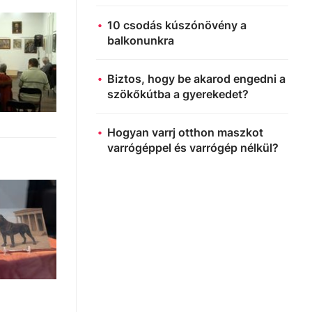
10 csodás kúszónövény a
balkonunkra
Biztos, hogy be akarod engedni a
szökőkútba a gyerekedet?
Hogyan varrj otthon maszkot
varrógéppel és varrógép nélkül?