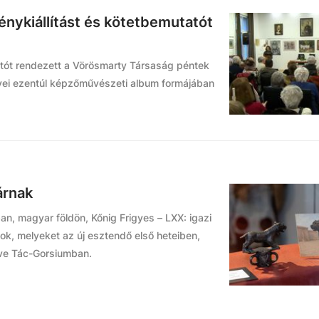
énykiállítást és kötetbemutatót
atót rendezett a Vörösmarty Társaság péntek
yei ezentúl képzőművészeti album formájában
árnak
an, magyar földön, Kőnig Frigyes – LXX: igazi
sok, melyeket az új esztendő első heteiben,
tve Tác-Gorsiumban.