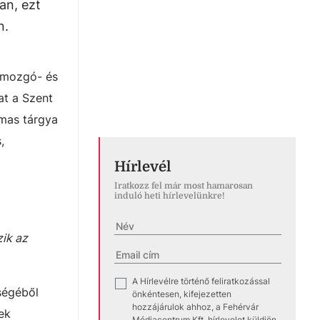
an, ezt
n.
k mozgó- és
at a Szent
lmas tárgya
,
Hírlevél
Iratkozz fel már most hamarosan
induló heti hírlevelünkre!
zik az
A Hírlevélre történő feliratkozással
✓
ségéből
önkéntesen, kifejezetten
hozzájárulok ahhoz, a Fehérvár
ek
Médiacentrum Kft. hírlevelet küldjön,