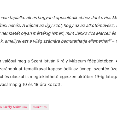
honnan táplálkozik és hogyan kapcsolódik ehhez Jankovics Ma
ani nehéz. A képlet az úgy szól, hogy az az alkotóművész, a
 nemzetét olyan mértékig ismeri, mint Jankovics Marcell és 
 amellyel ezt a világ számára bemutathatja elismerheti”
– 
n valósul meg a Szent István Király Múzeum főépületében.
zarándoklat tematikával kapcsolódik az ünnepi szentév üz
ul és olaszul is megtekinthető egészen október 19-ig látog
vasárnapig 10 és 18 óra között.
án Király Múzeum
múzeum