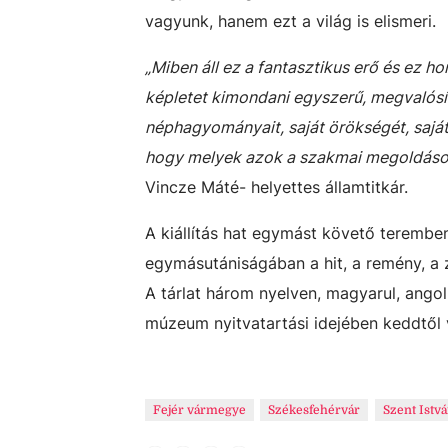
vagyunk, hanem ezt a világ is elismeri.
„Miben áll ez a fantasztikus erő és ez 
képletet kimondani egyszerű, megvalósít
néphagyományait, saját örökségét, saját
hogy melyek azok a szakmai megoldások,
Vincze Máté- helyettes államtitkár.
A kiállítás hat egymást követő terembe
egymásutániságában a hit, a remény, a 
A tárlat három nyelven, magyarul, angol
múzeum nyitvatartási idejében keddtől 
Fejér vármegye
Székesfehérvár
Szent Istv