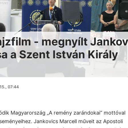
jzfilm - megnyílt Jankov
sa a Szent István Király
15., 07:44
lódik Magyarország „A remény zarándokai” mottóval
eményeihez. Jankovics Marcell műveit az Apostoli