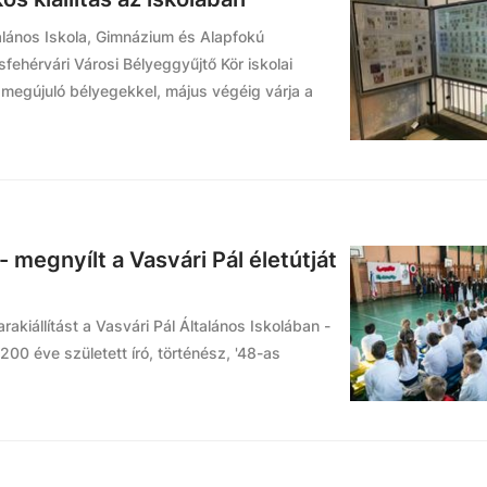
talános Iskola, Gimnázium és Alapfokú
fehérvári Városi Bélyeggyűjtő Kör iskolai
 megújuló bélyegekkel, május végéig várja a
 - megnyílt a Vasvári Pál életútját
rakiállítást a Vasvári Pál Általános Iskolában -
a 200 éve született író, történész, '48-as