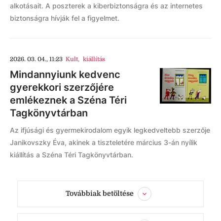
alkotásait. A poszterek a kiberbiztonságra és az internetes
biztonságra hívják fel a figyelmet.
2026. 03. 04., 11:23
Kult
,
kiállítás
Mindannyiunk kedvenc
gyerekkori szerzőjére
emlékeznek a Széna Téri
Tagkönyvtárban
Az ifjúsági és gyermekirodalom egyik legkedveltebb szerzője
Janikovszky Éva, akinek a tiszteletére március 3-án nyílik
kiállítás a Széna Téri Tagkönyvtárban.
Továbbiak betöltése