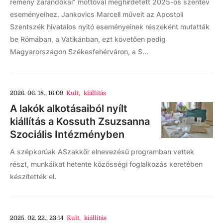
remény zarándokai” mottóval meghirdetett 2025-ös szentév
eseményeihez. Jankovics Marcell műveit az Apostoli
Szentszék hivatalos nyitó eseményeinek részeként mutatták
be Rómában, a Vatikánban, ezt követően pedig
Magyarországon Székesfehérváron, a S...
2026. 06. 18., 16:09
Kult
,
kiállítás
A lakók alkotásaiból nyílt
kiállítás a Kossuth Zsuzsanna
Szociális Intézményben
A szépkorúak ASzakkör elnevezésű programban vettek
részt, munkáikat hetente közösségi foglalkozás keretében
készítették el.
2025. 02. 22., 23:14
Kult
,
kiállítás