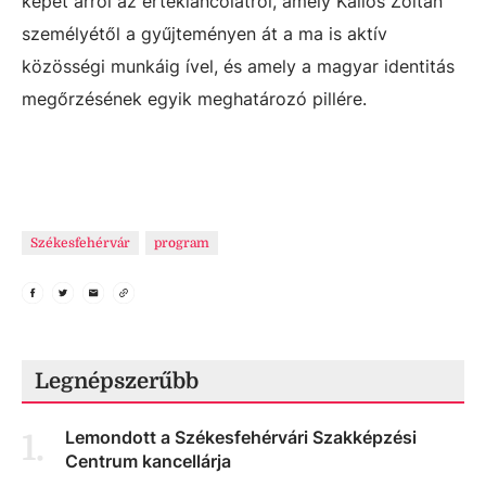
képet arról az értékláncolatról, amely Kallós Zoltán
személyétől a gyűjteményen át a ma is aktív
közösségi munkáig ível, és amely a magyar identitás
megőrzésének egyik meghatározó pillére.
Székesfehérvár
program
Legnépszerűbb
Lemondott a Székesfehérvári Szakképzési
1
.
Centrum kancellárja