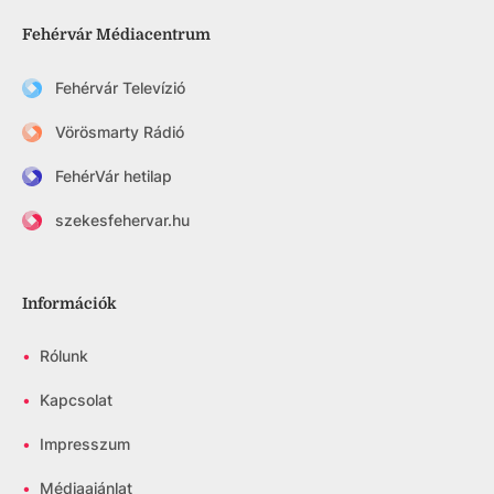
Fehérvár Médiacentrum
Fehérvár Televízió
Vörösmarty Rádió
FehérVár hetilap
szekesfehervar.hu
Információk
•
Rólunk
•
Kapcsolat
•
Impresszum
•
Médiaajánlat