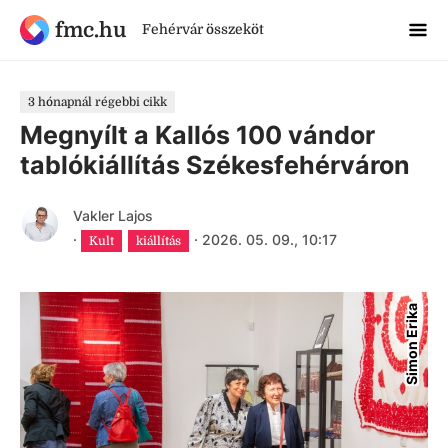
fmc.hu
Fehérvár összeköt
3 hónapnál régebbi cikk
Megnyílt a Kallós 100 vándor
tablókiállítás Székesfehérváron
Vakler Lajos
·
·
2026. 05. 09., 10:17
Kult
kiállítás
Simon Erika