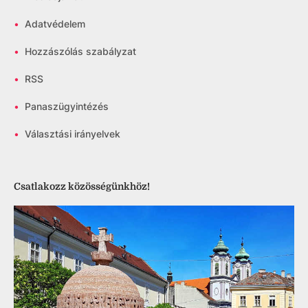
•
Adatvédelem
•
Hozzászólás szabályzat
•
RSS
•
Panaszügyintézés
•
Választási irányelvek
Csatlakozz közösségünkhöz!