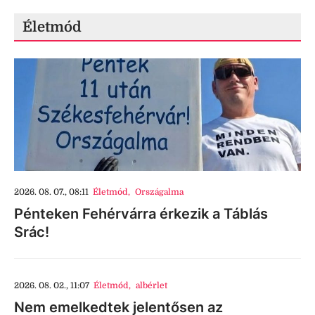
Életmód
2026. 08. 07., 08:11
Életmód
,
Országalma
Pénteken Fehérvárra érkezik a Táblás
Srác!
2026. 08. 02., 11:07
Életmód
,
albérlet
Nem emelkedtek jelentősen az