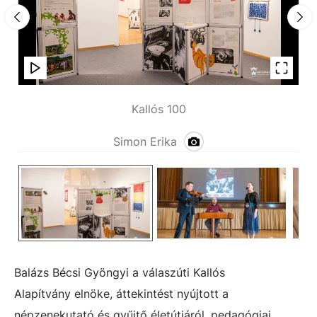
Kallós 100
Simon Erika
Balázs Bécsi Gyöngyi a válaszúti Kallós
Alapítvány
elnöke, áttekintést nyújtott a
népzenekutató és gyűjtő életútjáról, pedagógiai