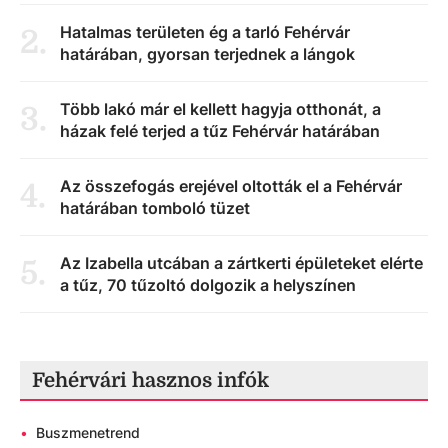
Hatalmas területen ég a tarló Fehérvár
2
.
határában, gyorsan terjednek a lángok
Több lakó már el kellett hagyja otthonát, a
3
.
házak felé terjed a tűz Fehérvár határában
Az összefogás erejével oltották el a Fehérvár
4
.
határában tomboló tüzet
Az Izabella utcában a zártkerti épületeket elérte
5
.
a tűz, 70 tűzoltó dolgozik a helyszínen
Fehérvári hasznos infók
•
Buszmenetrend