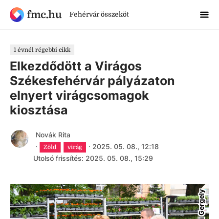
fmc.hu
Fehérvár összeköt
1 évnél régebbi cikk
Elkezdődött a Virágos
Székesfehérvár pályázaton
elnyert virágcsomagok
kiosztása
Novák Rita
·
·
2025. 05. 08., 12:18
Zöld
virág
Utolsó frissítés: 2025. 05. 08., 15:29
Bácskai Gergely