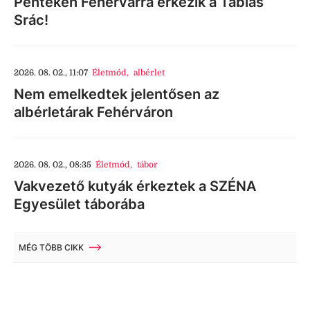
Pénteken Fehérvárra érkezik a Táblás
Srác!
2026. 08. 02., 11:07
Életmód
,
albérlet
Nem emelkedtek jelentősen az
albérletárak Fehérváron
2026. 08. 02., 08:35
Életmód
,
tábor
Vakvezető kutyák érkeztek a SZÉNA
Egyesület táborába
MÉG TÖBB CIKK