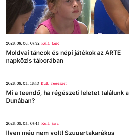
2026. 08. 06., 07:32
Kult
,
tánc
Moldvai táncok és népi játékok az ARTE
napközis táborában
2026. 08. 05., 16:43
Kult
,
régészet
Mi a teendő, ha régészeti leletet találunk a
Dunában?
2026. 08. 05., 07:45
Kult
,
jazz
Ilyen még nem volt! Szupertakarékos