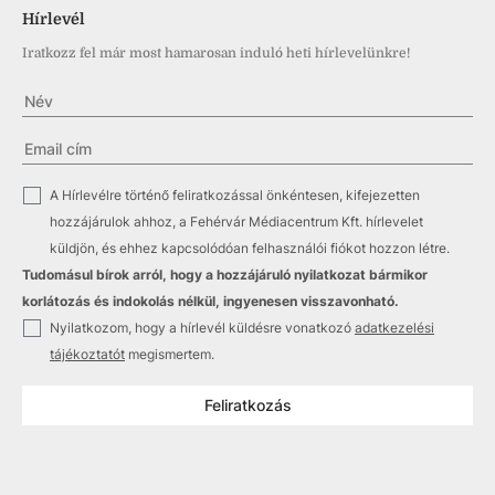
Hírlevél
Iratkozz fel már most hamarosan induló heti hírlevelünkre!
✓
A Hírlevélre történő feliratkozással önkéntesen, kifejezetten
hozzájárulok ahhoz, a Fehérvár Médiacentrum Kft. hírlevelet
küldjön, és ehhez kapcsolódóan felhasználói fiókot hozzon létre.
Tudomásul bírok arról, hogy a hozzájáruló nyilatkozat bármikor
korlátozás és indokolás nélkül, ingyenesen visszavonható.
✓
Nyilatkozom, hogy a hírlevél küldésre vonatkozó
adatkezelési
tájékoztatót
megismertem.
Feliratkozás