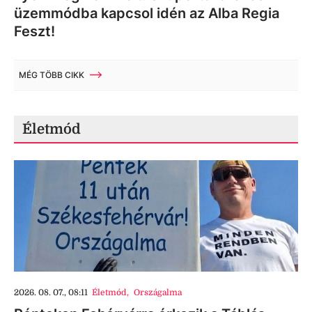
üzemmódba kapcsol idén az Alba Regia
Feszt!
MÉG TÖBB CIKK
Életmód
2026. 08. 07., 08:11
Életmód
,
Országalma