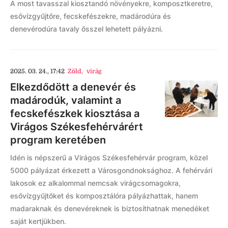
A most tavasszal kiosztandó növényekre, komposztkeretre,
esővízgyűjtőre, fecskefészekre, madárodúra és
denevérodúra tavaly ősszel lehetett pályázni.
2025. 03. 24., 17:42
Zöld
,
virág
Elkezdődött a denevér és
madárodúk, valamint a
fecskefészkek kiosztása a
Virágos Székesfehérvárért
program keretében
Idén is népszerű a Virágos Székesfehérvár program, közel
5000 pályázat érkezett a Városgondnoksághoz. A fehérvári
lakosok ez alkalommal nemcsak virágcsomagokra,
esővízgyűjtőket és komposztálóra pályázhattak, hanem
madaraknak és denevéreknek is biztosíthatnak menedéket
saját kertjükben.