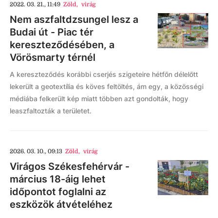
2022. 03. 21., 11:49
Zöld
,
virág
Nem aszfaltdzsungel lesz a
Budai út - Piac tér
kereszteződésében, a
Vörösmarty térnél
A kereszteződés korábbi cserjés szigeteire hétfőn délelőtt
lekerült a geotextília és köves feltöltés, ám egy, a közösségi
médiába felkerült kép miatt többen azt gondolták, hogy
leaszfaltozták a területet.
2026. 03. 10., 09:13
Zöld
,
virág
Virágos Székesfehérvár -
március 18-áig lehet
időpontot foglalni az
eszközök átvételéhez