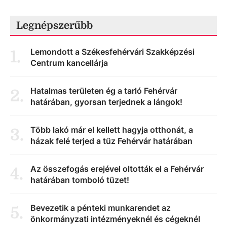
Legnépszerűbb
Lemondott a Székesfehérvári Szakképzési
1
.
Centrum kancellárja
Hatalmas területen ég a tarló Fehérvár
2
.
határában, gyorsan terjednek a lángok!
Több lakó már el kellett hagyja otthonát, a
3
.
házak felé terjed a tűz Fehérvár határában
Az összefogás erejével oltották el a Fehérvár
4
.
határában tomboló tüzet!
Bevezetik a pénteki munkarendet az
5
.
önkormányzati intézményeknél és cégeknél