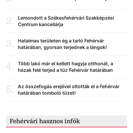
Lemondott a Székesfehérvári Szakképzési
2
.
Centrum kancellárja
Hatalmas területen ég a tarló Fehérvár
3
.
határában, gyorsan terjednek a lángok!
Több lakó már el kellett hagyja otthonát, a
4
.
házak felé terjed a tűz Fehérvár határában
Az összefogás erejével oltották el a Fehérvár
5
.
határában tomboló tüzet!
Fehérvári hasznos infók