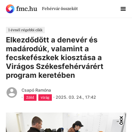
fmc.hu
Fehérvár összeköt
1 évnél régebbi cikk
Elkezdődött a denevér és
madárodúk, valamint a
fecskefészkek kiosztása a
Virágos Székesfehérvárért
program keretében
Csapó Ramóna
·
·
2025. 03. 24., 17:42
Zöld
virág
ÖKK