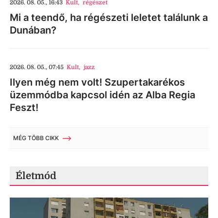
2026. 08. 05., 16:43
Kult
,
régészet
Mi a teendő, ha régészeti leletet találunk a
Dunában?
2026. 08. 05., 07:45
Kult
,
jazz
Ilyen még nem volt! Szupertakarékos
üzemmódba kapcsol idén az Alba Regia
Feszt!
MÉG TÖBB CIKK
Életmód