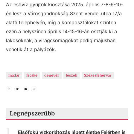
Az esővíz gyűjtők kiosztása 2025. április 7-8-9-10-
én lesz a Városgondnokság Szent Vendel utca 17/a
alatti telephelyén, míg a komposztálókat szinten
ezen a helyszínen április 14-15-16-án osztják ki a
lakosoknak, a virágcsomagokat pedig májusban
vehetik át a pályázók.
madár
fecske
denevér
fészek
Székesfehérvár
Legnépszerűbb
1
.
Elsőfokú vízkorlátozás lépett életbe Fejérben is