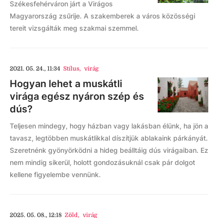
Székesfehérváron járt a Virágos
Magyarország zsűrije. A szakemberek a város közösségi
tereit vizsgálták meg szakmai szemmel.
2021. 05. 24., 11:34
Stílus
,
virág
Hogyan lehet a muskátli
virága egész nyáron szép és
dús?
Teljesen mindegy, hogy házban vagy lakásban élünk, ha jön a
tavasz, legtöbben muskátlikkal díszítjük ablakaink párkányát.
Szeretnénk gyönyörködni a hideg beálltáig dús virágaiban. Ez
nem mindig sikerül, holott gondozásuknál csak pár dolgot
kellene figyelembe vennünk.
2025. 05. 08., 12:18
Zöld
,
virág