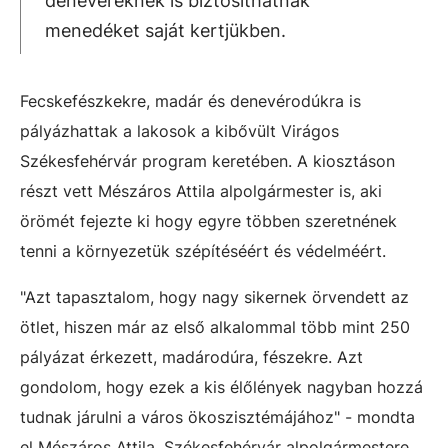
denevéreknek is biztosíthatnak
menedéket saját kertjükben.
Fecskefészkekre, madár és denevérodúkra is
pályázhattak a lakosok a kibővült Virágos
Székesfehérvár program keretében. A kiosztáson
részt vett Mészáros Attila alpolgármester is, aki
örömét fejezte ki hogy egyre többen szeretnének
tenni a környezetük szépítéséért és védelméért.
"Azt tapasztalom, hogy nagy sikernek örvendett az
ötlet, hiszen már az első alkalommal több mint 250
pályázat érkezett, madárodúra, fészekre. Azt
gondolom, hogy ezek a kis élőlények nagyban hozzá
tudnak járulni a város ökoszisztémájához" - mondta
el Mészáros Attila, Székesfehérvár alpolgármestere.