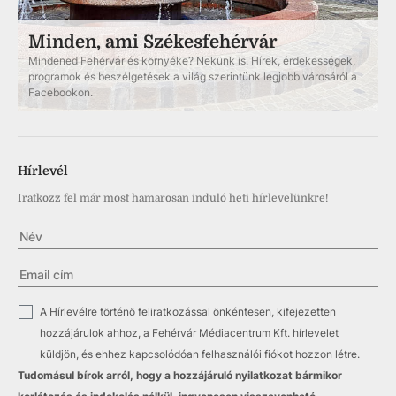
Minden, ami Székesfehérvár
Mindened Fehérvár és környéke? Nekünk is. Hírek, érdekességek,
programok és beszélgetések a világ szerintünk legjobb városáról a
Facebookon.
Hírlevél
Iratkozz fel már most hamarosan induló heti hírlevelünkre!
✓
A Hírlevélre történő feliratkozással önkéntesen, kifejezetten
hozzájárulok ahhoz, a Fehérvár Médiacentrum Kft. hírlevelet
küldjön, és ehhez kapcsolódóan felhasználói fiókot hozzon létre.
Tudomásul bírok arról, hogy a hozzájáruló nyilatkozat bármikor