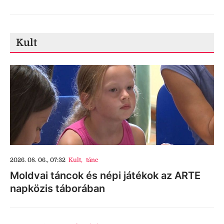
Kult
2026. 08. 06., 07:32
Kult
,
tánc
Moldvai táncok és népi játékok az ARTE
napközis táborában