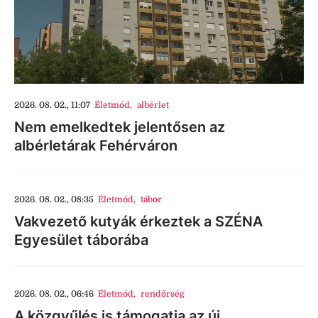
2026. 08. 02., 11:07
Életmód
,
albérlet
Nem emelkedtek jelentősen az
albérletárak Fehérváron
2026. 08. 02., 08:35
Életmód
,
tábor
Vakvezető kutyák érkeztek a SZÉNA
Egyesület táborába
2026. 08. 02., 06:46
Életmód
,
rendőrség
A közgyűlés is támogatja az új