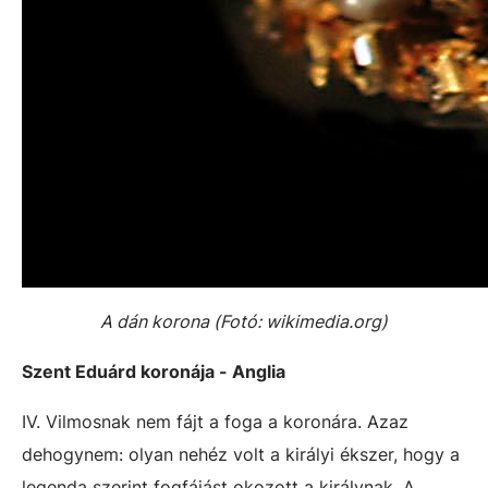
A dán korona (Fotó: wikimedia.org)
Szent Eduárd koronája - Anglia
IV. Vilmosnak nem fájt a foga a koronára. Azaz
dehogynem: olyan nehéz volt a királyi ékszer, hogy a
legenda szerint fogfájást okozott a királynak. A