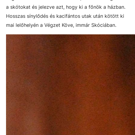
a skótokat és jelezve azt, hogy ki a főnök a házban.
Hosszas sínylődés és kacifántos utak után kötött ki
mai lelőhelyén a Végzet Köve, immár Skóciában.