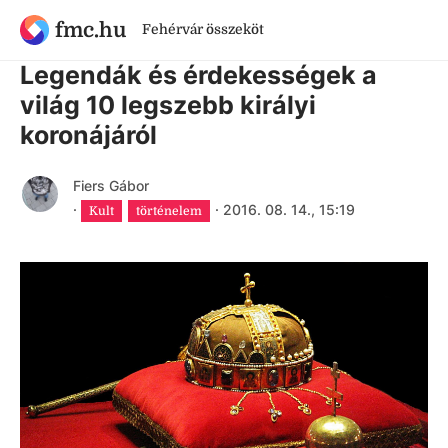
fmc.hu
Fehérvár összeköt
9 évnél régebbi cikk
Legendák és érdekességek a
világ 10 legszebb királyi
koronájáról
Fiers Gábor
·
·
2016. 08. 14., 15:19
Kult
történelem