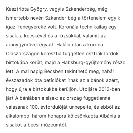
Kasztrióta Gyögry, vagyis Szkenderbég, még
ismertebb nevén Szkander bég a történelem egyik
igazi fenegyereke volt. Koronája technikailag egy
sisak, a kecskével és a rózsákkal, valamit az
aranygyűrűvel együtt. Halála után a korona
Olaszországon keresztül független osztrák lordok
birtokába került, majd a Habsburg-gyűjtemény része
lett. A mai napig Bécsben tekinthető meg, habár
évszázadok óta petíciókat írnak az albánok azért,
hogy újra a birtokukba kerüljön. Utoljára 2012-ben
járt Albániában a sisak: az ország függetlenné
válásának 100. évfordulóját ünnepelte, és ebből az
alkalomból három hónapra kölcsönkapta Albánia a
sisakot a bécsi múzeumtól.