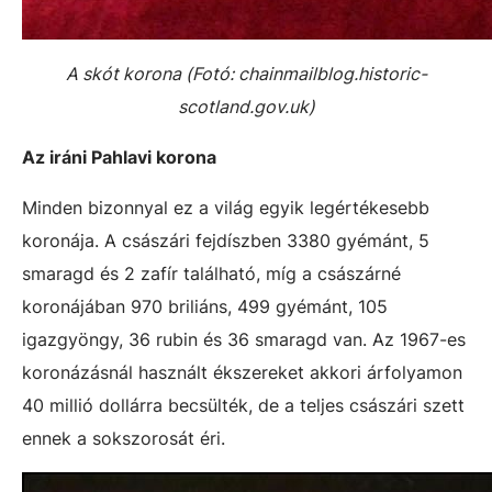
A skót korona (Fotó: chainmailblog.historic-
scotland.gov.uk)
Az iráni Pahlavi korona
Minden bizonnyal ez a világ egyik legértékesebb
koronája. A császári fejdíszben 3380 gyémánt, 5
smaragd és 2 zafír található, míg a császárné
koronájában 970 briliáns, 499 gyémánt, 105
igazgyöngy, 36 rubin és 36 smaragd van. Az 1967-es
koronázásnál használt ékszereket akkori árfolyamon
40 millió dollárra becsülték, de a teljes császári szett
ennek a sokszorosát éri.