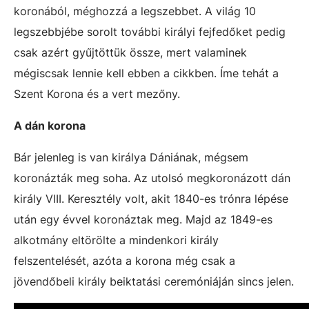
koronából, méghozzá a legszebbet. A világ 10
legszebbjébe sorolt további királyi fejfedőket pedig
csak azért gyűjtöttük össze, mert valaminek
mégiscsak lennie kell ebben a cikkben. Íme tehát a
Szent Korona és a vert mezőny.
A dán korona
Bár jelenleg is van királya Dániának, mégsem
koronázták meg soha. Az utolsó megkoronázott dán
király VIII. Keresztély volt, akit 1840-es trónra lépése
után egy évvel koronáztak meg. Majd az 1849-es
alkotmány eltörölte a mindenkori király
felszentelését, azóta a korona még csak a
jövendőbeli király beiktatási ceremóniáján sincs jelen.