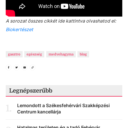
A sorozat összes cikkét ide kattintva olvashatod el:
Biokertészet
gasztro
egészség
medvehagyma
blog
Legnépszerűbb
Lemondott a Székesfehérvári Szakképzési
1
.
Centrum kancellárja
Hatalmas területen ég a tarló Fehérvár