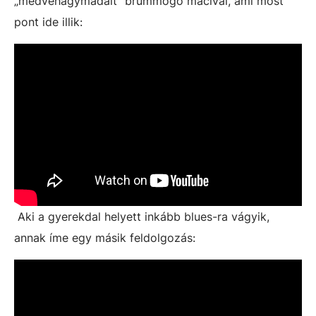
„medvehagymadalt" brummogó macival, ami most
pont ide illik:
Aki a gyerekdal helyett inkább blues-ra vágyik,
annak íme egy másik feldolgozás: