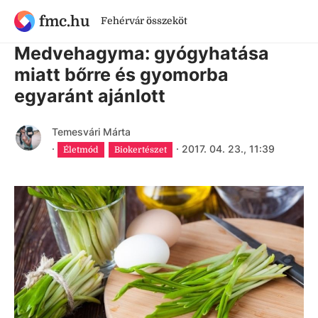
fmc.hu
Fehérvár összeköt
9 évnél régebbi cikk
Medvehagyma: gyógyhatása
miatt bőrre és gyomorba
egyaránt ajánlott
Temesvári Márta
·
·
2017. 04. 23., 11:39
Életmód
Biokertészet