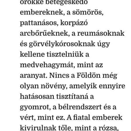
örökké betegeskedő
embereknek, a sömörös,
pattanásos, korpázó
arcbőrűeknek, a reumásoknak
és görvélykórosoknak úgy
kellene tisztelniük a
medvehagymát, mint az
aranyat. Nincs a Földön még
olyan növény, amelyik ennyire
hatásosan tisztítaná a
gyomrot, a bélrendszert és a
vért, mint ez. A fiatal emberek
kivirulnak tőle, mint a rózsa,