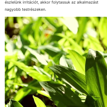
észlelünk irritációt, akkor folytassuk az alkalmazást
nagyobb testrészeken.