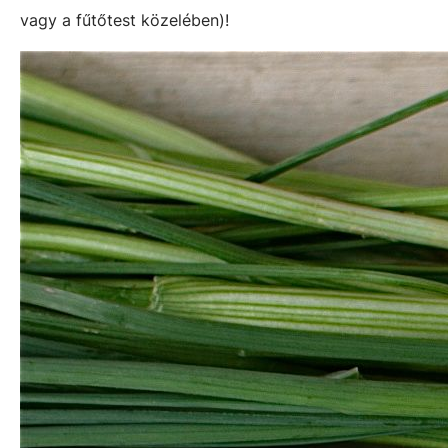
vagy a fűtőtest közelében)!