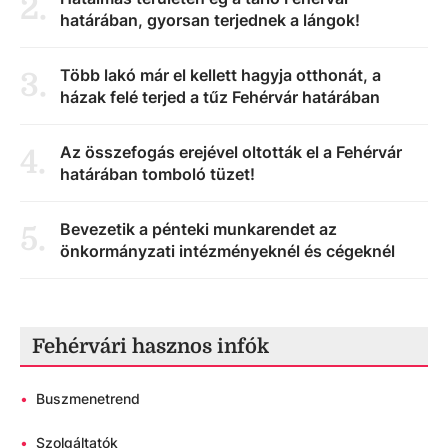
2
.
határában, gyorsan terjednek a lángok!
Több lakó már el kellett hagyja otthonát, a
3
.
házak felé terjed a tűz Fehérvár határában
Az összefogás erejével oltották el a Fehérvár
4
.
határában tomboló tüzet!
Bevezetik a pénteki munkarendet az
5
.
önkormányzati intézményeknél és cégeknél
Fehérvári hasznos infók
•
Buszmenetrend
•
Szolgáltatók