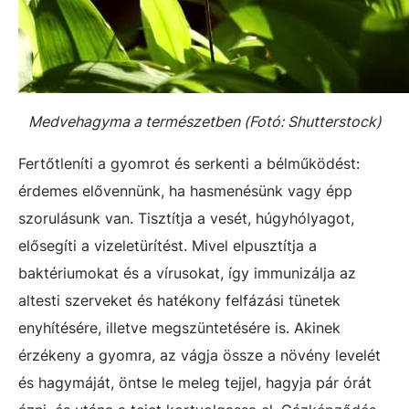
Medvehagyma a természetben (Fotó: Shutterstock)
Fertőtleníti a gyomrot és serkenti a bélműködést:
érdemes elővennünk, ha hasmenésünk vagy épp
szorulásunk van. Tisztítja a vesét, húgyhólyagot,
elősegíti a vizeletürítést. Mivel elpusztítja a
baktériumokat és a vírusokat, így immunizálja az
altesti szerveket és hatékony felfázási tünetek
enyhítésére, illetve megszüntetésére is. Akinek
érzékeny a gyomra, az vágja össze a növény levelét
és hagymáját, öntse le meleg tejjel, hagyja pár órát