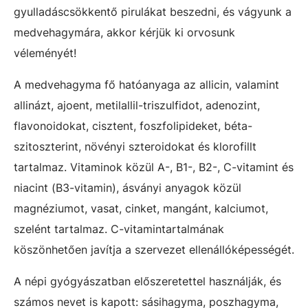
gyulladáscsökkentő pirulákat beszedni, és vágyunk a
medvehagymára, akkor kérjük ki orvosunk
véleményét!
A medvehagyma fő hatóanyaga az allicin, valamint
allinázt, ajoent, metilallil-triszulfidot, adenozint,
flavonoidokat, cisztent, foszfolipideket, béta-
szitoszterint, növényi szteroidokat és klorofillt
tartalmaz. Vitaminok közül A-, B1-, B2-, C-vitamint és
niacint (B3-vitamin), ásványi anyagok közül
magnéziumot, vasat, cinket, mangánt, kalciumot,
szelént tartalmaz. C-vitamintartalmának
köszönhetően javítja a szervezet ellenállóképességét.
A népi gyógyászatban előszeretettel használják, és
számos nevet is kapott: sásihagyma, poszhagyma,