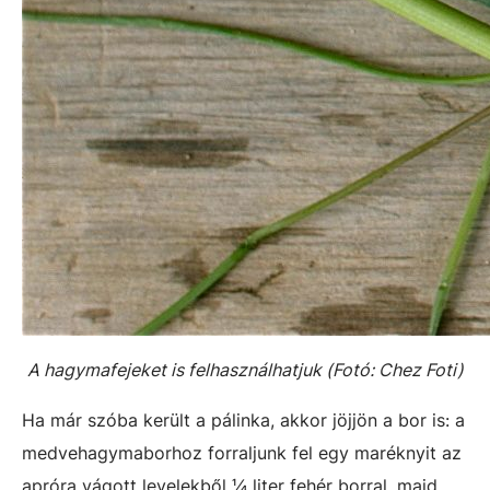
A hagymafejeket is felhasználhatjuk (Fotó:
Chez Foti)
Ha már szóba került a pálinka, akkor jöjjön a bor is: a
medvehagymaborhoz forraljunk fel egy maréknyit az
apróra vágott levelekből ¼ liter fehér borral, majd