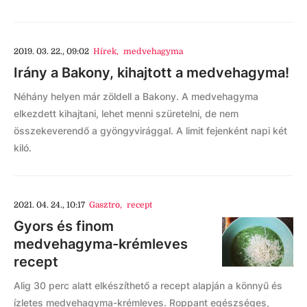
2019. 03. 22., 09:02
Hírek
,
medvehagyma
Irány a Bakony, kihajtott a medvehagyma!
Néhány helyen már zöldell a Bakony. A medvehagyma
elkezdett kihajtani, lehet menni szüretelni, de nem
összekeverendő a gyöngyvirággal. A limit fejenként napi két
kiló.
2021. 04. 24., 10:17
Gasztro
,
recept
Gyors és finom
medvehagyma-krémleves
recept
Alig 30 perc alatt elkészíthető a recept alapján a könnyű és
ízletes medvehagyma-krémleves. Roppant egészséges,