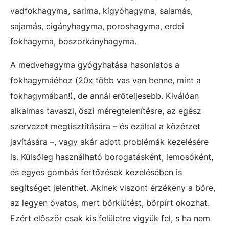
vadfokhagyma, sarima, kígyóhagyma, salamás,
sajamás, cigányhagyma, poroshagyma, erdei
fokhagyma, boszorkányhagyma.
A medvehagyma gyógyhatása hasonlatos a
fokhagymáéhoz (20x több vas van benne, mint a
fokhagymában!), de annál erőteljesebb. Kiválóan
alkalmas tavaszi, őszi méregtelenítésre, az egész
szervezet megtisztítására – és ezáltal a közérzet
javítására –, vagy akár adott problémák kezelésére
is. Külsőleg használható borogatásként, lemosóként,
és egyes gombás fertőzések kezelésében is
segítséget jelenthet. Akinek viszont érzékeny a bőre,
az legyen óvatos, mert bőrkiütést, bőrpírt okozhat.
Ezért először csak kis felületre vigyük fel, s ha nem