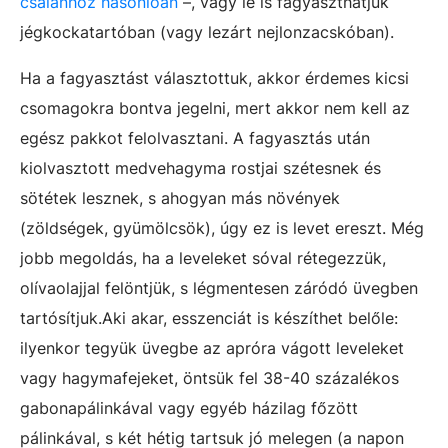
csalánhoz hasonlóan
–, vagy le is fagyaszthatjuk
jégkockatartóban (vagy lezárt nejlonzacskóban).
Ha a fagyasztást választottuk, akkor érdemes kicsi
csomagokra bontva jegelni, mert akkor nem kell az
egész pakkot felolvasztani. A fagyasztás után
kiolvasztott medvehagyma rostjai szétesnek és
sötétek lesznek, s ahogyan más növények
(zöldségek, gyümölcsök), úgy ez is levet ereszt. Még
jobb megoldás, ha a leveleket sóval rétegezzük,
olívaolajjal felöntjük, s légmentesen záródó üvegben
tartósítjuk.Aki akar, esszenciát is készíthet belőle:
ilyenkor tegyük üvegbe az apróra vágott leveleket
vagy hagymafejeket, öntsük fel 38-40 százalékos
gabonapálinkával vagy egyéb házilag főzött
pálinkával, s két hétig tartsuk jó melegen (a napon