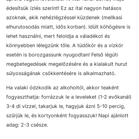
édesítsük ízlés szerint! Ez az ital nagyon hatásos
azoknak, akik nehézlégzéssel küzdenek (mellkasi
elhurutosodás miatt, idős korban). Idült köhögésre is
lehet használni, mert feloldja a váladékot és
könnyebben lélegzünk tőle. A tüdőkór és a vízkór
esetén is borozgassunk nyugodtan! Felső légúti
megbetegedések megelőzésére és a kialakult hurut
súlyosságának csökkentésére is alkalmazható.
Ha valaki ódzkodik az alkoholtól, akkor teaként
fogyaszthatja: forrázzuk le a leveleket (1-2 evőkanál)
3-4 dl vízzel, takarjuk le, hagyjuk ázni 5-10 percig,
szűrjük le, és kortyonként fogyasszuk! Napi ajánlott
adag: 2-3 csésze.