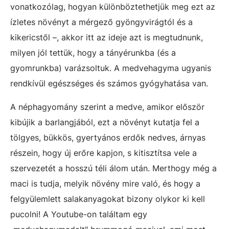
vonatkozólag, hogyan különböztethetjük meg ezt az
ízletes növényt a mérgező gyöngyvirágtól és a
kikericstől –, akkor itt az ideje azt is megtudnunk,
milyen jól tettük, hogy a tányérunkba (és a
gyomrunkba) varázsoltuk. A medvehagyma ugyanis
rendkívül egészséges és számos gyógyhatása van.
A néphagyomány szerint a medve, amikor először
kibújik a barlangjából, ezt a növényt kutatja fel a
tölgyes, bükkös, gyertyános erdők nedves, árnyas
részein, hogy új erőre kapjon, s kitisztítsa vele a
szervezetét a hosszú téli álom után. Merthogy még a
maci is tudja, melyik növény mire való, és hogy a
felgyülemlett salakanyagokat bizony olykor ki kell
pucolni! A Youtube-on találtam egy