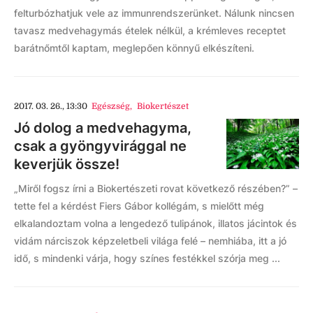
felturbózhatjuk vele az immunrendszerünket. Nálunk nincsen
tavasz medvehagymás ételek nélkül, a krémleves receptet
barátnőmtől kaptam, meglepően könnyű elkészíteni.
2017. 03. 26., 13:30
Egészség
,
Biokertészet
Jó dolog a medvehagyma,
csak a gyöngyvirággal ne
keverjük össze!
„Miről fogsz írni a Biokertészeti rovat következő részében?” –
tette fel a kérdést Fiers Gábor kollégám, s mielőtt még
elkalandoztam volna a lengedező tulipánok, illatos jácintok és
vidám nárciszok képzeletbeli világa felé – nemhiába, itt a jó
idő, s mindenki várja, hogy színes festékkel szórja meg ...