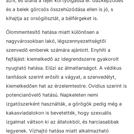
ázni, és utána a tejet kortyolgassa el. Gázképződés
és a belek görcsös összehúzódása ellen is jó, s
kihajtja az orsógilisztát, a bélférgeket is.
Ólommentesítő hatása miatt különösen a
nagyvárosokban lakó, légszennyezettségtől
szenvedő emberek számára ajánlott. Enyhíti a
fejfájást: kiemelkedő az idegrendszerre gyakorolt
nyugtató hatása. Elűzi az álmatlanságot. A védikus
tanítások szerint erősíti a vágyat, a szenvedélyt,
kiemelkedően hat az érzelemtestre. Ovidius szerint is
potencianövelő hatású. Napkeleten nemi
izgatószerként használták, a görögök pedig még a
kakasviadalokon is bevetették, hogy szexuális
izgalmat váltson ki az állatokból, és harciasabbak
legyenek. Vízhajtó hatása miatt alkalmazható