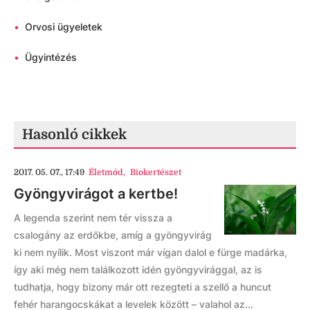
•
Orvosi ügyeletek
•
Ügyintézés
Hasonló cikkek
2017. 05. 07., 17:49
Életmód
,
Biokertészet
Gyöngyvirágot a kertbe!
A legenda szerint nem tér vissza a
csalogány az erdőkbe, amíg a gyöngyvirág
ki nem nyílik. Most viszont már vígan dalol e fürge madárka,
így aki még nem találkozott idén gyöngyvirággal, az is
tudhatja, hogy bizony már ott rezegteti a szellő a huncut
fehér harangocskákat a levelek között – valahol az...