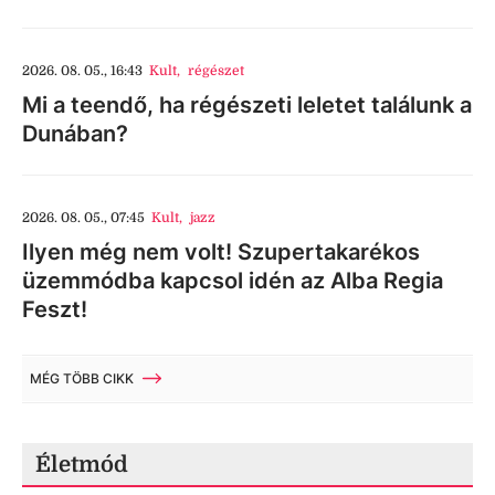
2026. 08. 05., 16:43
Kult
,
régészet
Mi a teendő, ha régészeti leletet találunk a
Dunában?
2026. 08. 05., 07:45
Kult
,
jazz
Ilyen még nem volt! Szupertakarékos
üzemmódba kapcsol idén az Alba Regia
Feszt!
MÉG TÖBB CIKK
Életmód