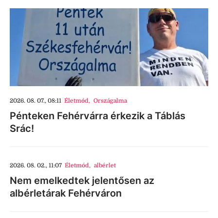
2026. 08. 07., 08:11
Életmód
,
Országalma
Pénteken Fehérvárra érkezik a Táblás
Srác!
2026. 08. 02., 11:07
Életmód
,
albérlet
Nem emelkedtek jelentősen az
albérletárak Fehérváron