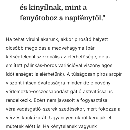
és kinyílnak, mint a
fenyőtoboz a napfénytől."
Ha tehát virulni akarunk, akkor pirosító helyett
olcsóbb megoldás a medvehagyma (bár
kétségtelenül szezonális az elérhetősége, de az
említett pálinkás-boros variációval viszonylagos
időtlenséget is elérhetünk). A túlságosan piros arcpír
viszont intsen óvatosságra mindenkit: e növény
vérlemezke-összecsapódást gátló aktivitással is
rendelkezik. Ezért nem javasolt a fogyasztása
véralvadásgátló-szerek szedésekor, mert fokozza a
vérzés kockázatát. Ugyanilyen okból kerüljük el
műtétek előtt is! Ha kénytelenek vagyunk