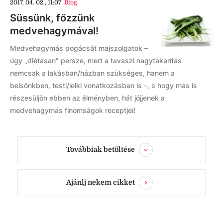
2017. 04. 02., 11:07
Blog
Süssünk, főzzünk
medvehagymával!
Medvehagymás pogácsát majszolgatok –
úgy „diétásan” persze, mert a tavaszi nagytakarítás
nemcsak a lakásban/házban szükséges, hanem a
belsőnkben, testi/lelki vonatkozásban is –, s hogy más is
részesüljön ebben az élményben, hát jöjjenek a
medvehagymás finomságok receptjei!
Továbbiak betöltése
Ajánlj nekem cikket