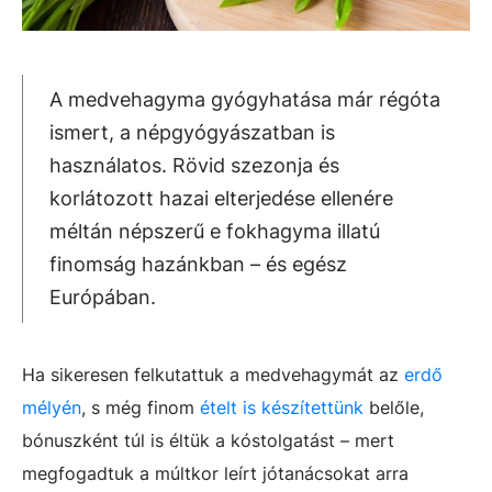
A medvehagyma gyógyhatása már régóta
ismert, a népgyógyászatban is
használatos. Rövid szezonja és
korlátozott hazai elterjedése ellenére
méltán népszerű e fokhagyma illatú
finomság hazánkban – és egész
Európában.
Ha sikeresen felkutattuk a medvehagymát az
erdő
mélyén
, s még finom
ételt is készítettünk
belőle,
bónuszként túl is éltük a kóstolgatást – mert
megfogadtuk a múltkor leírt jótanácsokat arra