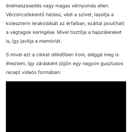
érelmeszesedés vagy magas vérnyomás ellen.
Vérzsírcsökkentő hatású, védi a szívet, lassítja a
koleszterin lerakódását az érfalban, ezáltal javul(hat)
a végtagok keringése. Mivel tisztítja a hajszálereket
is, így javítja a memóriát.
S mivel ezt a cikket délidőben írom, eléggé meg is
éheztem, így zárásként jöjjön egy nagyon gusztusos
recept videós formában: