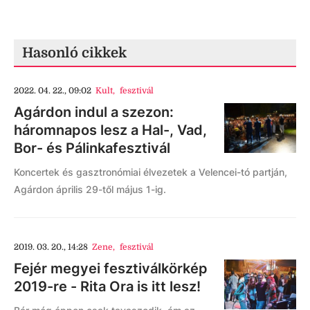
Hasonló cikkek
2022. 04. 22., 09:02
Kult
,
fesztivál
Agárdon indul a szezon:
háromnapos lesz a Hal-, Vad,
Bor- és Pálinkafesztivál
Koncertek és gasztronómiai élvezetek a Velencei-tó partján,
Agárdon április 29-től május 1-ig.
2019. 03. 20., 14:28
Zene
,
fesztivál
Fejér megyei fesztiválkörkép
2019-re - Rita Ora is itt lesz!