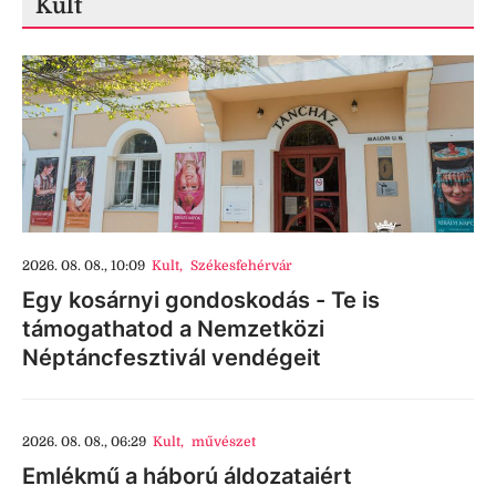
Kult
2026. 08. 08., 10:09
Kult
,
Székesfehérvár
Egy kosárnyi gondoskodás - Te is
támogathatod a Nemzetközi
Néptáncfesztivál vendégeit
2026. 08. 08., 06:29
Kult
,
művészet
Emlékmű a háború áldozataiért