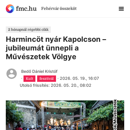
fmc.hu
Fehérvár összeköt
2 hónapnál régebbi cikk
Harmincöt nyár Kapolcson –
jubileumát ünnepli a
Művészetek Völgye
Bedő Dániel Kristóf
·
·
2026. 05. 19., 16:07
Kult
fesztivál
Utolsó frissítés: 2026. 05. 20., 08:02
F
a
c
e
b
o
o
k
/
M
ű
v
é
s
z
e
t
e
k
V
ö
l
g
y