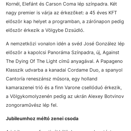
Kornél, Elefánt és Carson Coma lép színpadra. Két
nagy premier is várja az érkezőket: a 45 éves KFT
először kap helyet a programban, a zárónapon pedig
először érkezik a Völgybe Dzsúdló.
A nemzetközi vonalon idén a svéd José González lép
először a kapolcsi Panoráma Színpadra, új, Against
The Dying Of The Light című anyagával. A Papageno
Klasszik udvarba a kanadai Cordame Duo, a spanyol
Cantoría reneszánsz műsora, egy holland
kamarazenei trió és a finn Varone csellóduó érkezik,
a Völgykomolyzenén pedig az ukrán Alexey Botvinov
zongoraművész lép fel.
Jubileumhoz méltó zenei csoda