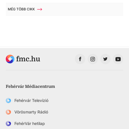
MÉG TÖBB CIKK
fmc.hu
Fehérvár Médiacentrum
Fehérvár Televízió
Vörösmarty Rádió
FehérVár hetilap