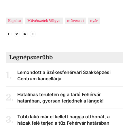
Kapolcs
Művészetek Völgye
művészet
nyár
Legnépszerűbb
Lemondott a Székesfehérvári Szakképzési
1
.
Centrum kancellárja
Hatalmas területen ég a tarló Fehérvár
2
.
határában, gyorsan terjednek a lángok!
Több lakó már el kellett hagyja otthonát, a
3
.
házak felé terjed a tűz Fehérvár határában