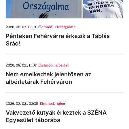
2026. 08. 07., 08:11
Életmód
,
Országalma
Pénteken Fehérvárra érkezik a Táblás
Srác!
2026. 08. 02., 11:07
Életmód
,
albérlet
Nem emelkedtek jelentősen az
albérletárak Fehérváron
2026. 08. 02., 08:35
Életmód
,
tábor
Vakvezető kutyák érkeztek a SZÉNA
Egyesület táborába