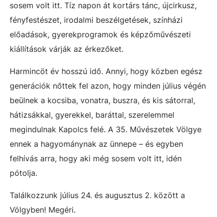
sosem volt itt. Tíz napon át kortárs tánc, újcirkusz,
fényfestészet, irodalmi beszélgetések, színházi
előadások, gyerekprogramok és képzőművészeti
kiállítások várják az érkezőket.
Harmincöt év hosszú idő. Annyi, hogy közben egész
generációk nőttek fel azon, hogy minden július végén
beülnek a kocsiba, vonatra, buszra, és kis sátorral,
hátizsákkal, gyerekkel, baráttal, szerelemmel
megindulnak Kapolcs felé. A 35. Művészetek Völgye
ennek a hagyománynak az ünnepe – és egyben
felhívás arra, hogy aki még sosem volt itt, idén
pótolja.
Találkozzunk július 24. és augusztus 2. között a
Völgyben! Megéri.