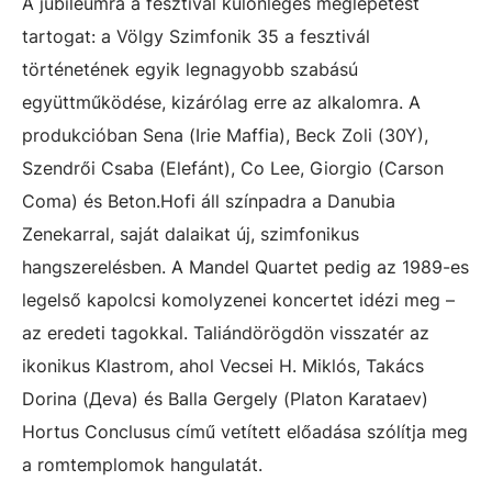
A jubileumra a fesztivál különleges meglepetést
tartogat: a Völgy Szimfonik 35 a fesztivál
történetének egyik legnagyobb szabású
együttműködése, kizárólag erre az alkalomra. A
produkcióban Sena (Irie Maffia), Beck Zoli (30Y),
Szendrői Csaba (Elefánt), Co Lee, Giorgio (Carson
Coma) és Beton.Hofi áll színpadra a Danubia
Zenekarral, saját dalaikat új, szimfonikus
hangszerelésben. A Mandel Quartet pedig az 1989-es
legelső kapolcsi komolyzenei koncertet idézi meg –
az eredeti tagokkal. Taliándörögdön visszatér az
ikonikus Klastrom, ahol Vecsei H. Miklós, Takács
Dorina (Дeva) és Balla Gergely (Platon Karataev)
Hortus Conclusus című vetített előadása szólítja meg
a romtemplomok hangulatát.