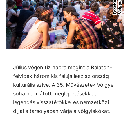
e
Július végén tíz napra megint a Balaton-
felvidék három kis faluja lesz az ország
kulturális szíve. A 35. Művészetek Völgye
soha nem látott meglepetésekkel,
legendás visszatérőkkel és nemzetközi
díjjal a tarsolyában várja a völgylakókat.