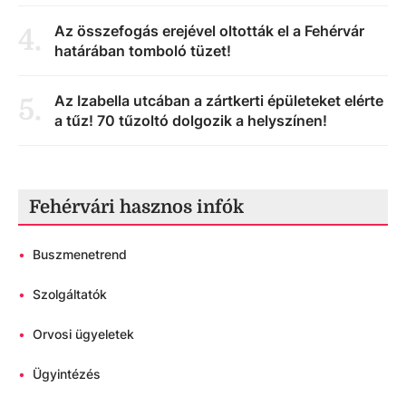
Az összefogás erejével oltották el a Fehérvár
4
.
határában tomboló tüzet!
Az Izabella utcában a zártkerti épületeket elérte
5
.
a tűz! 70 tűzoltó dolgozik a helyszínen!
Fehérvári hasznos infók
•
Buszmenetrend
•
Szolgáltatók
•
Orvosi ügyeletek
•
Ügyintézés