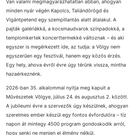
Van valami megmagyarázhatatlan abban, ahogyan
minden nyár végén Kapolcs, Taliándörögd és
Vigántpetend egy szempillantás alatt átalakul. A
pajták galériákká, a kocsmaudvarok színpadokká, a
templomkertek koncerttermekké változnak – és aki
egyszer is megérkezett ide, az tudja: a Völgy nem
egyszerűen egy fesztivál, hanem egy közös érzés.
Egy hely, ahova évről évre úgy térünk vissza, mintha
hazaérkeznénk.
2026-ban 35. alkalommal nyitja meg kapuit a
Művészetek Völgye, július 24. és augusztus 2. között.
A jubileumi évre a szervezők úgy készülnek, ahogyan
szerelmes ember készül egy fontos évfordulóra – tíz
napon át mintegy 4500 program gondoskodik arról,
hogy senki ne menjen el élmény nélkül.