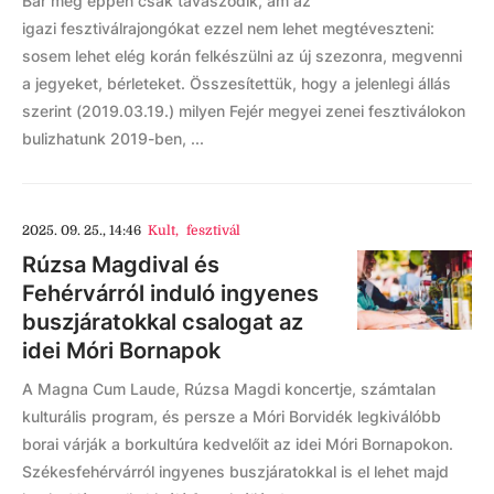
Bár még éppen csak tavaszodik, ám az
igazi fesztiválrajongókat ezzel nem lehet megtéveszteni:
sosem lehet elég korán felkészülni az új szezonra, megvenni
a jegyeket, bérleteket. Összesítettük, hogy a jelenlegi állás
szerint (2019.03.19.) milyen Fejér megyei zenei fesztiválokon
bulizhatunk 2019-ben, ...
2025. 09. 25., 14:46
Kult
,
fesztivál
Rúzsa Magdival és
Fehérvárról induló ingyenes
buszjáratokkal csalogat az
idei Móri Bornapok
A Magna Cum Laude, Rúzsa Magdi koncertje, számtalan
kulturális program, és persze a Móri Borvidék legkiválóbb
borai várják a borkultúra kedvelőit az idei Móri Bornapokon.
Székesfehérvárról ingyenes buszjáratokkal is el lehet majd