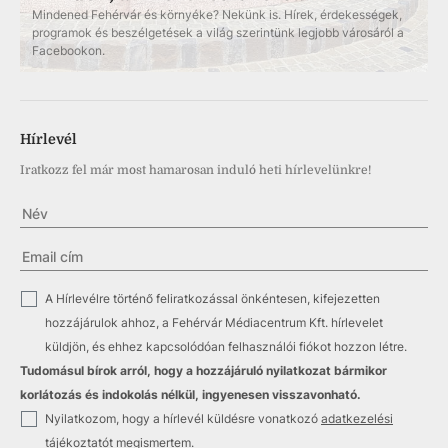
Mindened Fehérvár és környéke? Nekünk is. Hírek, érdekességek,
programok és beszélgetések a világ szerintünk legjobb városáról a
Facebookon.
Hírlevél
Iratkozz fel már most hamarosan induló heti hírlevelünkre!
✓
A Hírlevélre történő feliratkozással önkéntesen, kifejezetten
hozzájárulok ahhoz, a Fehérvár Médiacentrum Kft. hírlevelet
küldjön, és ehhez kapcsolódóan felhasználói fiókot hozzon létre.
Tudomásul bírok arról, hogy a hozzájáruló nyilatkozat bármikor
korlátozás és indokolás nélkül, ingyenesen visszavonható.
✓
Nyilatkozom, hogy a hírlevél küldésre vonatkozó
adatkezelési
tájékoztatót
megismertem.