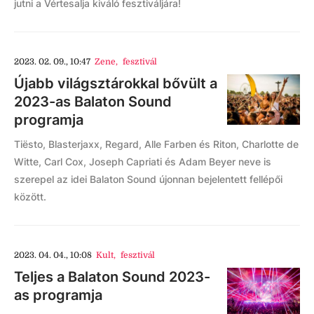
jutni a Vértesalja kiváló fesztiváljára!
2023. 02. 09., 10:47
Zene
,
fesztivál
Újabb világsztárokkal bővült a
2023-as Balaton Sound
programja
Tiësto, Blasterjaxx, Regard, Alle Farben és Riton, Charlotte de
Witte, Carl Cox, Joseph Capriati és Adam Beyer neve is
szerepel az idei Balaton Sound újonnan bejelentett fellépői
között.
2023. 04. 04., 10:08
Kult
,
fesztivál
Teljes a Balaton Sound 2023-
as programja