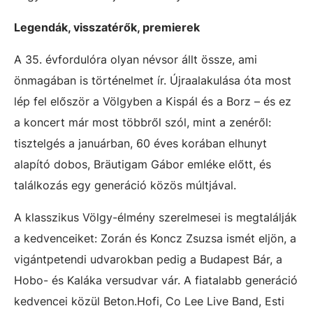
Legendák, visszatérők, premierek
A 35. évfordulóra olyan névsor állt össze, ami
önmagában is történelmet ír. Újraalakulása óta most
lép fel először a Völgyben a Kispál és a Borz – és ez
a koncert már most többről szól, mint a zenéről:
tisztelgés a januárban, 60 éves korában elhunyt
alapító dobos, Bräutigam Gábor emléke előtt, és
találkozás egy generáció közös múltjával.
A klasszikus Völgy-élmény szerelmesei is megtalálják
a kedvenceiket: Zorán és Koncz Zsuzsa ismét eljön, a
vigántpetendi udvarokban pedig a Budapest Bár, a
Hobo- és Kaláka versudvar vár. A fiatalabb generáció
kedvencei közül Beton.Hofi, Co Lee Live Band, Esti