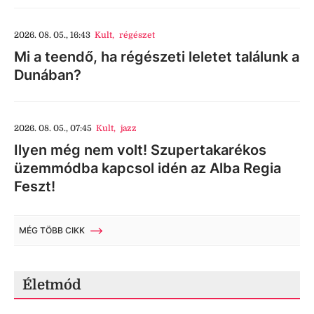
2026. 08. 05., 16:43
Kult
,
régészet
Mi a teendő, ha régészeti leletet találunk a
Dunában?
2026. 08. 05., 07:45
Kult
,
jazz
Ilyen még nem volt! Szupertakarékos
üzemmódba kapcsol idén az Alba Regia
Feszt!
MÉG TÖBB CIKK
Életmód