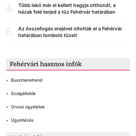
Több lakó már el kellett hagyja otthonát, a
4
.
házak felé terjed a tűz Fehérvár határában
Az összefogás erejével oltották el a Fehérvár
5
.
határában tomboló tüzet!
Fehérvári hasznos infók
•
Buszmenetrend
•
Szolgáltatók
•
Orvosi ügyeletek
•
Ügyintézés