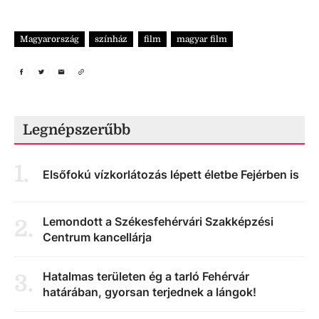
Magyarország
színház
film
magyar film
Legnépszerűbb
1
.
Elsőfokú vízkorlátozás lépett életbe Fejérben is
Lemondott a Székesfehérvári Szakképzési
2
.
Centrum kancellárja
Hatalmas területen ég a tarló Fehérvár
3
.
határában, gyorsan terjednek a lángok!