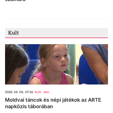
Kult
2026. 08. 06., 07:32
Kult
,
tánc
Moldvai táncok és népi játékok az ARTE
napközis táborában