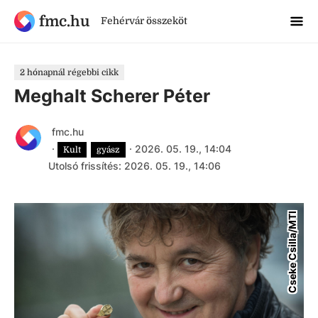
fmc.hu
Fehérvár összeköt
2 hónapnál régebbi cikk
Meghalt Scherer Péter
fmc.hu
·
·
2026. 05. 19., 14:04
Kult
gyász
Utolsó frissítés: 2026. 05. 19., 14:06
Cseke Csilla/MTI