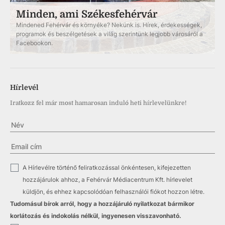
Minden, ami Székesfehérvár
Mindened Fehérvár és környéke? Nekünk is. Hírek, érdekességek,
programok és beszélgetések a világ szerintünk legjobb városáról a
Facebookon.
Hírlevél
Iratkozz fel már most hamarosan induló heti hírlevelünkre!
✓
A Hírlevélre történő feliratkozással önkéntesen, kifejezetten
hozzájárulok ahhoz, a Fehérvár Médiacentrum Kft. hírlevelet
küldjön, és ehhez kapcsolódóan felhasználói fiókot hozzon létre.
Tudomásul bírok arról, hogy a hozzájáruló nyilatkozat bármikor
korlátozás és indokolás nélkül, ingyenesen visszavonható.