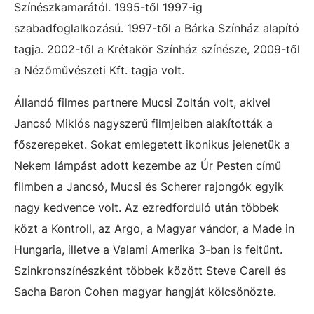
Színészkamarától. 1995-től 1997-ig
szabadfoglalkozású. 1997-től a Bárka Színház alapító
tagja. 2002-től a Krétakör Színház színésze, 2009-től
a Nézőművészeti Kft. tagja volt.
Állandó filmes partnere Mucsi Zoltán volt, akivel
Jancsó Miklós nagyszerű filmjeiben alakították a
főszerepeket. Sokat emlegetett ikonikus jelenetük a
Nekem lámpást adott kezembe az Úr Pesten című
filmben a Jancsó, Mucsi és Scherer rajongók egyik
nagy kedvence volt. Az ezredforduló után többek
közt a Kontroll, az Argo, a Magyar vándor, a Made in
Hungaria, illetve a Valami Amerika 3-ban is feltűnt.
Szinkronszínészként többek között Steve Carell és
Sacha Baron Cohen magyar hangját kölcsönözte.