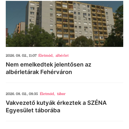
2026. 08. 02., 11:07
Életmód
,
albérlet
Nem emelkedtek jelentősen az
albérletárak Fehérváron
2026. 08. 02., 08:35
Életmód
,
tábor
Vakvezető kutyák érkeztek a SZÉNA
Egyesület táborába