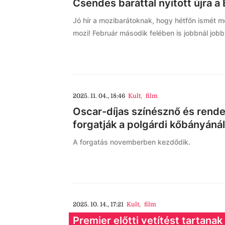
Csendes baráttal nyitott újra a
Jó hír a mozibarátoknak, hogy hétfőn ismét m
mozi! Február második felében is jobbnál jobb
2025. 11. 04., 18:46
Kult
,
film
Oscar-díjas színésznő és rendez
forgatják a polgárdi kőbányánál
A forgatás novemberben kezdődik.
2025. 10. 14., 17:21
Kult
,
film
Premier előtti vetítést tartana