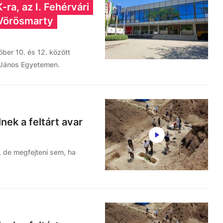
ra, az I. Fehérvári
 Vörösmarty
óber 10. és 12. között
 János Egyetemen.
nek a feltárt avar
 de megfejteni sem, ha