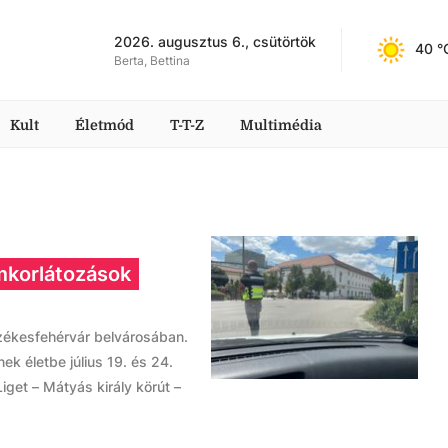
2026. augusztus 6., csütörtök
40
 °
Berta, Bettina
Kult
Életmód
T-T-Z
Multimédia
mkorlátozások
Székesfehérvár belvárosában.
ek életbe július 19. és 24.
Liget – Mátyás király körút –