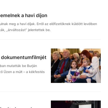
 emelnek a havi díjon
ulnak meg a havi díjak. Erről az előfizetőknek küldött levélben
ák, „árváltozást” jelentettek be.
j dokumentumfilmjét
zban mutatták be Burján
ő Üzen a múlt – a kékfestés