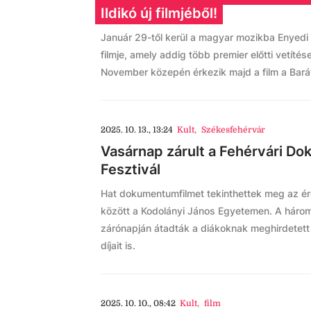
Ildikó új filmjéből!
Január 29-től kerül a magyar mozikba Enyedi 
filmje, amely addig több premier előtti vetítés
November közepén érkezik majd a film a Bar
2025. 10. 13., 13:24
Kult
,
Székesfehérvár
Vasárnap zárult a Fehérvári D
Fesztivál
Hat dokumentumfilmet tekinthettek meg az ér
között a Kodolányi János Egyetemen. A hár
zárónapján átadták a diákoknak meghirdetet
díjait is.
2025. 10. 10., 08:42
Kult
,
film