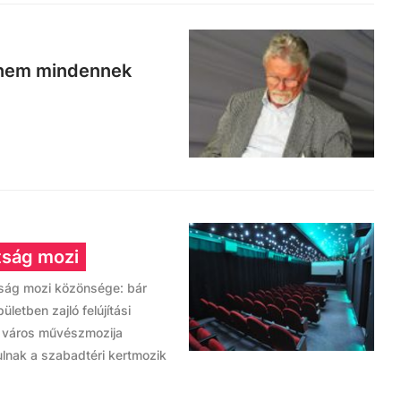
hanem mindennek
átság mozi
ság mozi közönsége: bár
ületben zajló felújítási
 A város művészmozija
dulnak a szabadtéri kertmozik