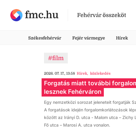
fmc.hu
Fehérvár összeköt
Székesfehérvár
Fejér vármegye
Hírek
#film
2026. 07. 17., 13:58
Hírek
,
közlekedés
Forgatás miatt további forgalo
lesznek Fehérváron
Egy nemzetközi sorozat jeleneteit forgatják 
A forgatások idején forgalomkorlátozások lépn
között az Irányi D. utca - Malom utca – Zichy 
Fő utca – Marosi A. utca vonalon.