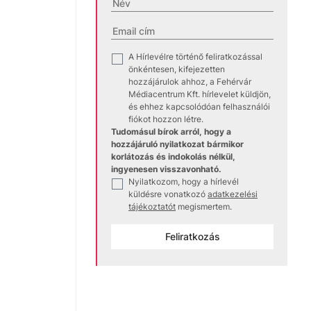
A Hírlevélre történő feliratkozással
✓
önkéntesen, kifejezetten
hozzájárulok ahhoz, a Fehérvár
Médiacentrum Kft. hírlevelet küldjön,
és ehhez kapcsolódóan felhasználói
fiókot hozzon létre.
Tudomásul bírok arról, hogy a
hozzájáruló nyilatkozat bármikor
korlátozás és indokolás nélkül,
ingyenesen visszavonható.
Nyilatkozom, hogy a hírlevél
✓
küldésre vonatkozó
adatkezelési
tájékoztatót
megismertem.
Feliratkozás