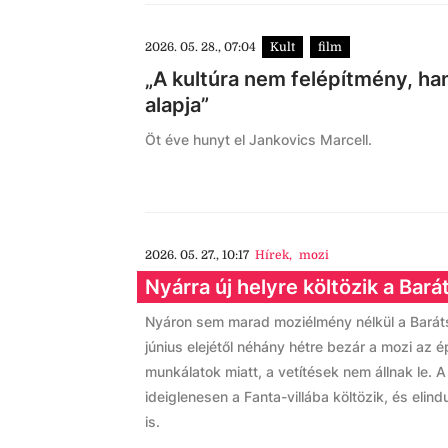
2026. 05. 28., 07:04
Kult
film
„A kultúra nem felépítmény, 
alapja”
Öt éve hunyt el Jankovics Marcell.
2026. 05. 27., 10:17
Hírek
,
mozi
Nyárra új helyre költözik a Bar
Nyáron sem marad moziélmény nélkül a Barát
június elejétől néhány hétre bezár a mozi az ép
munkálatok miatt, a vetítések nem állnak le.
ideiglenesen a Fanta-villába költözik, és elin
is.