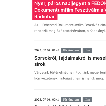
Nyerj páros napijegyet a FEDOK-
Dokumentumfilm Fesztiválra a
Rádióban
Az I. Fehérvári Dokumentumfilm Fesztivált okt
rendezik meg Székesfehérváron, a Kodolányi
2025. 07. 16., 07:44
Történelem
film
Sorsokról, fájdalmakról is mesél
sírok
Városunk történelmét nem tudnánk megérteni,
környezetének históriáját nem ismerjük meg.
2025. 07. 16., 07:44
Történelem
film