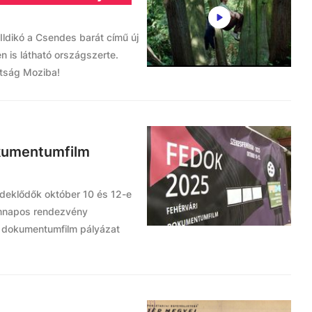
Ildikó a Csendes barát című új
en is látható országszerte.
átság Moziba!
okumentumfilm
deklődők október 10 és 12-e
omnapos rendezvény
t dokumentumfilm pályázat