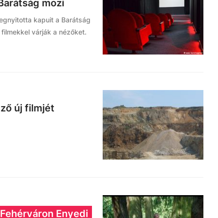
 Barátság mozi
egnyitotta kapuit a Barátság
 filmekkel várják a nézőket.
ő új filmjét
k Fehérváron Enyedi