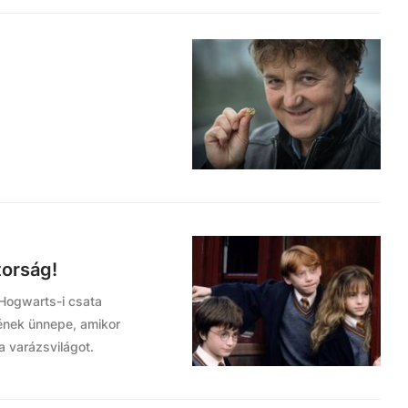
torság!
 Hogwarts-i csata
tének ünnepe, amikor
a varázsvilágot.