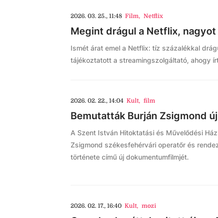
2026. 03. 25., 11:48
Film
,
Netflix
Megint drágul a Netflix, nagyot
Ismét árat emel a Netflix: tíz százalékkal drág
tájékoztatott a streamingszolgáltató, ahogy írt
2026. 02. 22., 14:04
Kult
,
film
Bemutatták Burján Zsigmond ú
A Szent István Hitoktatási és Művelődési Há
Zsigmond székesfehérvári operatőr és rendez
története című új dokumentumfilmjét.
2026. 02. 17., 16:40
Kult
,
mozi