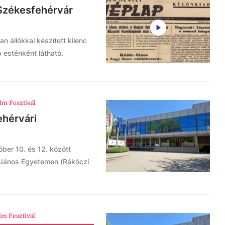
 Székesfehérvár
 állókkal készített kilenc
p esténként látható.
m Fesztivál
ehérvári
óber 10. és 12. között
 János Egyetemen (Rákóczi
m Fesztivál