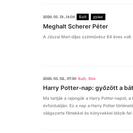
2026. 05. 19., 14:04
Kult
gyász
Meghalt Scherer Péter
A Jászai Mari-díjas színművész 64 éves volt.
2026. 05. 02., 07:30
Kult
,
film
Harry Potter-nap: győzött a bá
Ma tartják a rajongók a Harry Potter-napot, a
évfordulóján. Ez a nap a Harry Potter történe
világszerte filmekkel és könyvekkel idézik fel 