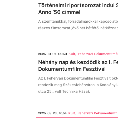
Történelmi riportsorozat indul
Anno ’56 címmel
A szemtanúkkal, forradalmárokkal kapcsolatban
részes filmsorozat jövő hét hétfőtől hétközna
2025. 10. 07., 09:50
Kult
,
Fehérvári Dokumentumfil
Néhány nap és kezdődik az I. F
Dokumentumfilm Fesztivál
Az I. Fehérvári Dokumentumfilm Fesztivált okt
rendezik meg Székesfehérváron, a Kodolányi
utca 25., volt Technika Háza).
2025. 09. 23., 16:54
Kult
,
Fehérvári Dokumentumfil