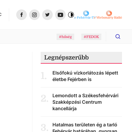
C
Fehérvár-TV
Vörösmarty Rádió
#hőség
#FEDOK
Legnépszerűbb
Elsőfokú vízkorlátozás lépett
1
.
életbe Fejérben is
Lemondott a Székesfehérvári
2
.
Szakképzési Centrum
kancellárja
Hatalmas területen ég a tarló
3
.
Fehérvár határában, gyorsan