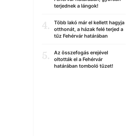
terjednek a lángok!
Több lakó már el kellett hagyja
4
.
otthonát, a házak felé terjed a
tűz Fehérvár határában
Az összefogás erejével
5
.
oltották el a Fehérvár
határában tomboló tüzet!