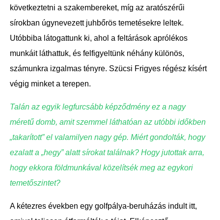
következtetni a szakembereket, míg az aratószérűi
sírokban úgynevezett juhbőrös temetésekre leltek.
Utóbbiba látogattunk ki, ahol a feltárások aprólékos
munkáit láthattuk, és felfigyeltünk néhány különös,
számunkra izgalmas tényre. Szücsi Frigyes régész kísért
végig minket a terepen.
Talán az egyik legfurcsább képződmény ez a nagy
méretű domb, amit szemmel láthatóan az utóbbi időkben
„takarított” el valamilyen nagy gép. Miért gondolták, hogy
ezalatt a „hegy” alatt sírokat találnak? Hogy jutottak arra,
hogy ekkora földmunkával közelítsék meg az egykori
temetőszintet?
A kétezres években egy golfpálya-beruházás indult itt,