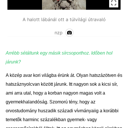
A halott lábánál ott a túlvilági útravaló
nzp
Arrébb sétáltunk egy másik sírcsoporthoz. Időben hol
járunk?
A közép avar kori világba érünk át. Olyan hatszázötven és
hatszáznyolcvan között járunk. Itt nagyon sok a kicsi sír,
ami arra utal, hogy a korban nagyon magas volt a
gyermekhalandóság. Szomorú tény, hogy az
orvostudomány huszadik századi vívmányaiig a korábbi
temetők
harminc százalékban gyermek- vagy