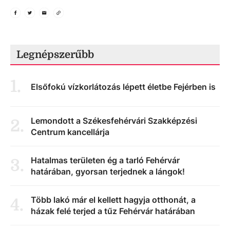
Legnépszerűbb
1
.
Elsőfokú vízkorlátozás lépett életbe Fejérben is
Lemondott a Székesfehérvári Szakképzési
2
.
Centrum kancellárja
Hatalmas területen ég a tarló Fehérvár
3
.
határában, gyorsan terjednek a lángok!
Több lakó már el kellett hagyja otthonát, a
4
.
házak felé terjed a tűz Fehérvár határában