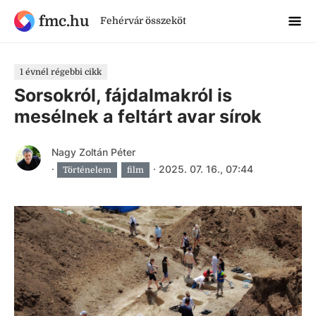
fmc.hu
Fehérvár összeköt
1 évnél régebbi cikk
Sorsokról, fájdalmakról is
mesélnek a feltárt avar sírok
Nagy Zoltán Péter
·
·
2025. 07. 16., 07:44
Történelem
film