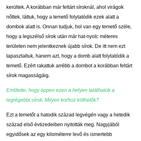
kerültek. A korábban már feltárt síroknál, ahol virágok
nőttek, láttuk, hogy a temető folytatódik ezek alatt a
dombok alatt is. Onnan tudjuk, hol van egy temető széle,
hogy a legszélső sírok után már hat-nyolc méteres
területen nem jelentkeznek újabb sírok. De itt nem ezt
tapasztaltuk, hanem azt, hogy a domb alatt folytatódik a
temető. Ezért rakattuk arrébb a dombot a korábban feltárt
sírok magasságáig.
Említette, hogy éppen ezen a helyen találhatók a
legrégebbi sírok. Milyen korhoz köthetők?
Ezt a temetőt a hatodik század legvégén vagy a hetedik
század első évtizedeiben nyitották meg. Nagyjából
egyidősek az egy kilométerre levő és ismertebb