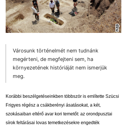
nzp
Városunk történelmét nem tudnánk
megérteni, de megfejteni sem, ha
környezetének históriáját nem ismerjük
meg.
Korábbi beszélgetéseinkben többször is említette Szücsi
Frigyes régész a csákberényi ásatásokat, a két,
szokásaiban eltérő avar kori temetőt: az orondpusztai
sírok feltárásai lovas temetkezésekre engedték