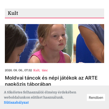
Kult
2026. 08. 06., 07:32
Kult
,
tánc
Moldvai táncok és népi játékok az ARTE
napközis táborában
A tökéletes felhasználói élmény érdekében
weboldalunkon sütiket használunk.
Rendben
Sütiszabályzat
2026. 08. 05., 16:43
Kult
,
régészet