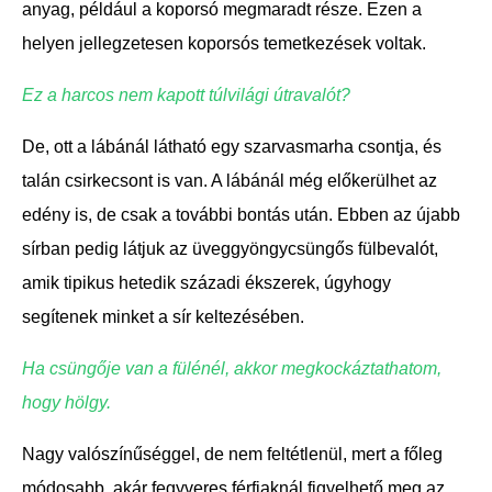
anyag, például a koporsó megmaradt része. Ezen a
helyen jellegzetesen koporsós temetkezések voltak.
Ez a harcos nem kapott túlvilági útravalót?
De, ott a lábánál látható egy szarvasmarha csontja, és
talán csirkecsont is van. A lábánál még előkerülhet az
edény is, de csak a további bontás után. Ebben az újabb
sírban pedig látjuk az üveggyöngycsüngős fülbevalót,
amik tipikus hetedik századi ékszerek, úgyhogy
segítenek minket a sír keltezésében.
Ha csüngője van a fülénél, akkor megkockáztathatom,
hogy hölgy.
Nagy valószínűséggel, de nem feltétlenül, mert a főleg
módosabb, akár fegyveres férfiaknál figyelhető meg az,