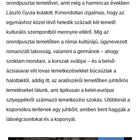
orondpusztai temetővel, amit még a harmincas években
László Gyula kutatott. Kimondottan izgalmas, hogy az
egymáshoz közel lévő hetedik századi két temető
kulturális szempontból mennyire eltérő. Míg az
orondpusztai temetőben a római kultúrájú, úgynevezett
romanizált lakosság, valamint a germánok – ahogy
szoktam mondani, a korszak svábjai – és a
belső-
ázsiai
avar elit lovas temetkezésekkel búcsúztak a
halottaktól, addig itt, az aratószérűi temetőben juhbőrös
temetéseket látunk, ami tipikusan a kelet-európai
sztyeppékről származó temetkezési szokás. Utóbbinál a
koporsókra terítenek egy juhbőrt, amiben bent hagyják a
lábvégcsontokat és a koponyát.