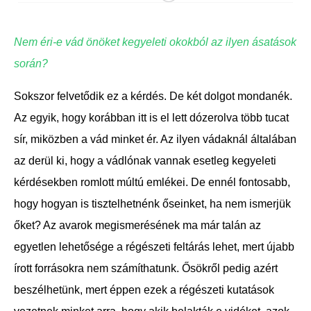
Nem éri-e vád önöket kegyeleti okokból az ilyen ásatások
során?
Sokszor felvetődik ez a kérdés. De két dolgot mondanék.
Az egyik, hogy korábban itt is el lett dózerolva több tucat
sír, miközben a vád minket ér. Az ilyen vádaknál általában
az derül ki, hogy a vádlónak vannak esetleg kegyeleti
kérdésekben romlott múltú emlékei. De ennél fontosabb,
hogy hogyan is tisztelhetnénk őseinket, ha nem ismerjük
őket? Az avarok megismerésének ma már talán az
egyetlen lehetősége a régészeti feltárás lehet, mert újabb
írott forrásokra nem számíthatunk. Ősökről pedig azért
beszélhetünk, mert éppen ezek a régészeti kutatások