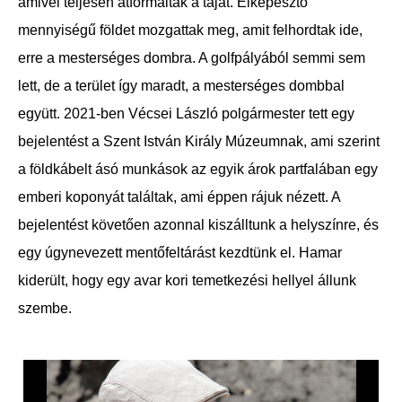
amivel teljesen átformálták a tájat. Elképesztő
mennyiségű földet mozgattak meg, amit felhordtak ide,
erre a mesterséges dombra. A golfpályából semmi sem
lett, de a terület így maradt, a mesterséges dombbal
együtt. 2021-ben Vécsei László polgármester tett egy
bejelentést a Szent István Király Múzeumnak, ami szerint
a földkábelt ásó munkások az egyik árok partfalában egy
emberi koponyát találtak, ami éppen rájuk nézett. A
bejelentést követően azonnal kiszálltunk a helyszínre, és
egy úgynevezett mentőfeltárást kezdtünk el. Hamar
kiderült, hogy egy avar kori temetkezési hellyel állunk
szembe.