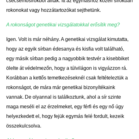
csecsemősírokból álltak
. Itt az egymáshoz közeli sírokban
rokonokat vagy hozzátartozókat sejthetünk.
A rokonságot genetikai vizsgálatokkal erősítik meg?
Igen. Volt is már néhány. A genetikai vizsgálat kimutatta,
hogy az egyik sírban édesanya és kisfia volt található,
egy másik sírban pedig a nagyobbik testvér a kisebbiket
ölelte át védelmezőn, hogy a túlvilágon is vigyázzon rá.
Korábban a kettős temetkezéseknél csak feltételeztük a
rokonságot, de mára már genetikai bizonyítékaink
vannak. De olyannal is találkoztunk, ahol a sír szinte
maga meséli el az érzelmeket, egy férfi és egy nő úgy
helyezkedett el, hogy fejük egymás felé fordult, kezeik
összekulcsolva.