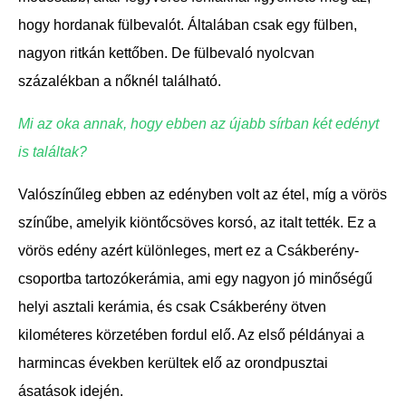
hogy hordanak fülbevalót. Általában csak egy fülben,
nagyon ritkán kettőben. De fülbevaló nyolcvan
százalékban a nőknél található.
Mi az oka annak, hogy ebben az újabb sírban két edényt
is találtak?
Valószínűleg ebben az edényben volt az étel, míg a vörös
színűbe, amelyik kiöntőcsöves korsó, az italt tették. Ez a
vörös edény azért különleges, mert ez a
Csákberény-
csoportba tartozó
kerámia, ami egy nagyon jó minőségű
helyi asztali kerámia, és csak Csákberény ötven
kilométeres körzetében fordul elő. Az első példányai a
harmincas években kerültek elő az orondpusztai
ásatások idején.