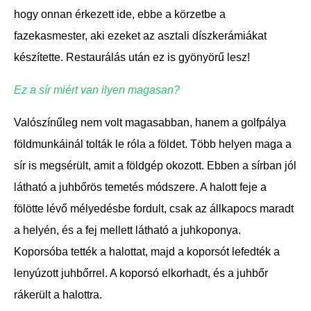
hogy onnan érkezett ide, ebbe a körzetbe a
fazekasmester, aki ezeket az asztali díszkerámiákat
készítette. Restaurálás után ez is gyönyörű lesz!
Ez a sír miért van ilyen magasan?
Valószínűleg nem volt magasabban, hanem a golfpálya
földmunkáinál tolták le róla a földet. Több helyen maga a
sír is megsérült, amit a földgép okozott. Ebben a sírban jól
látható a juhbőrös temetés módszere. A halott feje a
fölötte lévő mélyedésbe fordult, csak az állkapocs maradt
a helyén, és a fej mellett látható a juhkoponya.
Koporsóba tették a halottat, majd a koporsót lefedték a
lenyúzott juhbőrrel. A koporsó elkorhadt, és a juhbőr
rákerült a halottra.