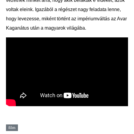
vezetnek minket arra, hogy akik belakták e vidéket, azok
voltak eleink. Igazából a régészet nagy feladata lenne,
hogy levezesse, miként történt az impériumváltás az Avar
Kaganátus után a magyarok világába.
film