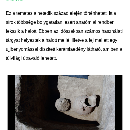
Ez a temetés a hetedik század elején történhetett. Itt a
sírok többsége bolygatatlan, ezért anatómiai rendben
fekszik a halott. Ebben az időszakban számos használati
tárgyat helyeztek a halott mellé, illetve a fej mellett egy
ujjbenyomással díszített kerámiaedény látható, amiben a
túlvilági útravaló lehetett.