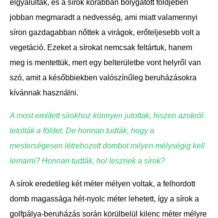
elgyalulták, és a sírok korábban bolygatott földjében
jobban megmaradt a nedvesség, ami miatt valamennyi
síron gazdagabban nőttek a virágok, erőteljesebb volt a
vegetáció. Ezeket a sírokat nemcsak feltártuk, hanem
meg is mentettük, mert egy belterületbe vont helyről van
szó, amit a későbbiekben valószínűleg beruházásokra
kívánnak használni.
A most említett sírokhoz könnyen jutottak, hiszen azokról
letolták a földet. De honnan tudták, hogy a
mesterségesen létrehozott dombot milyen mélységig kell
lemarni? Honnan tudták, hol lesznek a sírok?
A sírok eredetileg két méter mélyen voltak, a felhordott
domb magassága hét-nyolc méter lehetett, így a sírok a
golfpálya-beruházás során körülbelül kilenc méter mélyre