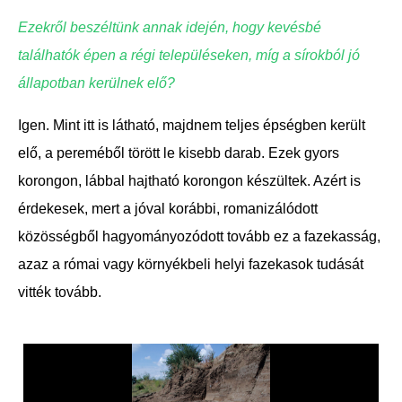
Ezekről beszéltünk annak idején, hogy kevésbé
találhatók épen a régi településeken, míg a sírokból jó
állapotban kerülnek elő?
Igen. Mint itt is látható, majdnem teljes épségben került
elő, a pereméből törött le kisebb darab. Ezek gyors
korongon, lábbal hajtható korongon készültek. Azért is
érdekesek, mert a jóval korábbi, romanizálódott
közösségből hagyományozódott tovább ez a fazekasság,
azaz a római vagy környékbeli helyi fazekasok tudását
vitték tovább.