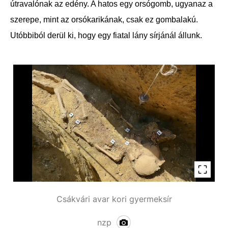
útravalónak az edény. A hatos egy orsógomb, ugyanaz a
szerepe, mint az orsókarikának, csak ez gombalakú.
Utóbbiból derül ki, hogy egy fiatal lány sírjánál állunk.
Csákvári avar kori gyermeksír
nzp