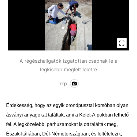
A régészhallgatók izgatottan csapnak le a
legkisebb meglelt leletre
nzp
Érdekesség, hogy az egyik orondpusztai korsóban olyan
ásványi anyagokat találtak, ami a Kelet-Alpokban lelhető
fel. A legközelebbi párhuzamokat is ott találták meg,
Észak-Itáliában, Dél-Németországban, és feltételezik,