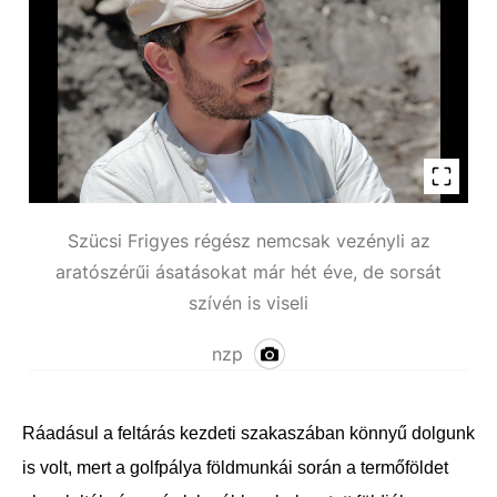
Szücsi Frigyes régész nemcsak vezényli az
aratószérűi ásatásokat már hét éve, de sorsát
szívén is viseli
nzp
Ráadásul a feltárás kezdeti szakaszában könnyű dolgunk
is volt, mert a golfpálya földmunkái során a termőföldet