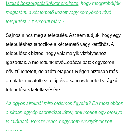
Utolsó beszélgetésünkkor említette
, hogy megpróbálják
megtalálni a két temető között vagy környékén lévő
települést. Ez sikerült mára?
Sajnos nincs meg a település. Azt sem tudjuk, hogy egy
településhez tartozik-e a két temető vagy kettőhöz. A
települések biztos, hogy valamelyik vízfolyáshoz
igazodtak. A mellettünk levő
Cobácai-patak
egykoron
bővizű lehetett, de azóta elapadt. Régen biztosan más
arculatot mutatott ez a táj, és alkalmas lehetett virágzó
települések keletkezésére.
Az egyes síroknál mire érdemes figyelni? Én most ebben
a sírban egy ép csontvázat látok, ami mellett egy ereklye
is található. Persze lehet, hogy nem ereklyének kell
nevezni.