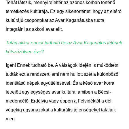
Tehát látszik, mennyire eltér az azonos korban történő
temetkezés kultúrája. Ez egy sikertörténet, hogy az eltérő
kultúrájú csoportokat az Avar Kaganátusba tudta
integrálni az akkori avar elit.
Talán akkor ennek tudható be az Avar Kaganátus létének
kétszázötven éve?
Igen! Ennek tudható be. A válságok idején is működtetni
tudták ezt a rendszert, ami nem hullott szét a különböző
identitású népek együttélésével. És a késő avar korra
létrejött egy egységes avar kultúra, amiben a Bécsi-
medencétől Erdélyig vagy éppen a Felvidéktől a déli
végekig ugyanazokat a kulturális jelenségeket találjuk
meg.