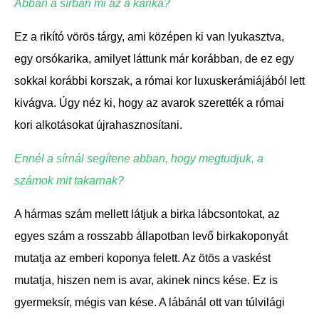
Abban a sírban mi az a karika?
Ez a rikító vörös tárgy, ami középen ki van lyukasztva,
egy orsókarika, amilyet láttunk már korábban, de ez egy
sokkal korábbi korszak, a római kor luxuskerámiájából lett
kivágva. Úgy néz ki, hogy az avarok szerették a római
kori alkotásokat újrahasznosítani.
Ennél a sírnál segítene abban, hogy megtudjuk, a
számok mit takarnak?
A hármas szám mellett látjuk a birka lábcsontokat, az
egyes szám a rosszabb állapotban levő birkakoponyát
mutatja az emberi koponya felett. Az ötös a vaskést
mutatja, hiszen nem is avar, akinek nincs kése. Ez is
gyermeksír, mégis van kése. A lábánál ott van túlvilági