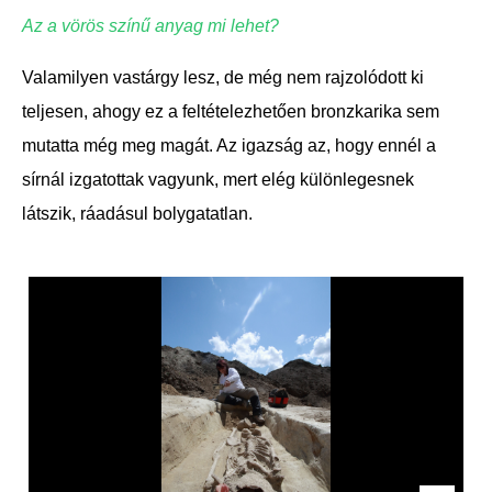
Az a vörös színű anyag mi lehet?
Valamilyen vastárgy lesz, de még nem rajzolódott ki
teljesen, ahogy ez a feltételezhetően bronzkarika sem
mutatta még meg magát. Az igazság az, hogy ennél a
sírnál izgatottak vagyunk, mert elég különlegesnek
látszik, ráadásul bolygatatlan.