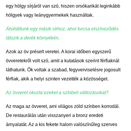
egy hölgy sírjáról van szó, hiszen orsókarikát leginkább
hölgyek vagy leánygyermekek használtak.
Átsétáltunk egy másik sírhoz, ahol furcsa elszíneződés
látszik a derék környékén.
Azok az öv préselt veretei. A korai időben egyszerű
övveretekről volt szó, amit a kutatások szerint férfiaknál
láthatunk. Ők voltak a szabad, fegyverviselésre jogosult
férfiak, akik a helyi szinten vezették a közösséget.
Az övveret okozta ezeket a színbeli változásokat?
Az maga az övveret, ami világos zöld színben korrodál.
De restaurálás után visszanyeri a bronz eredeti
árnyalatát. Az a kis fekete halom valószínűleg szerves