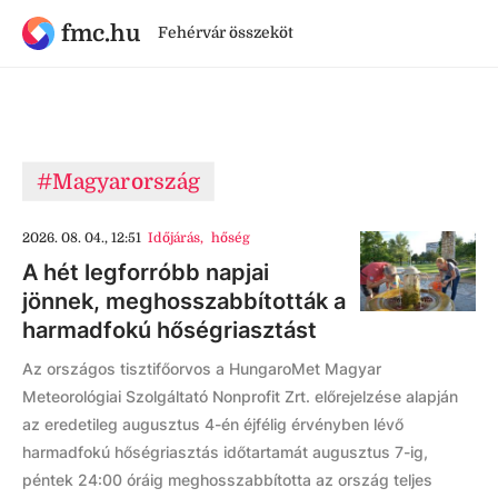
fmc.hu
Fehérvár összeköt
#Magyarország
2026. 08. 04., 12:51
Időjárás
,
hőség
A hét legforróbb napjai
jönnek, meghosszabbították a
harmadfokú hőségriasztást
Az országos tisztifőorvos a HungaroMet Magyar
Meteorológiai Szolgáltató Nonprofit Zrt. előrejelzése alapján
az eredetileg augusztus 4-én éjfélig érvényben lévő
harmadfokú hőségriasztás időtartamát augusztus 7-ig,
péntek 24:00 óráig meghosszabbította az ország teljes