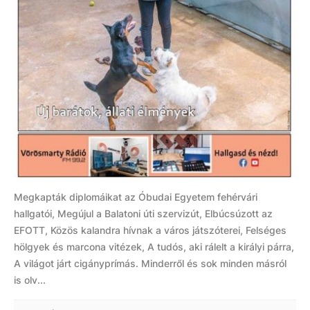
Megkapták diplomáikat az Óbudai Egyetem fehérvári
hallgatói, Megújul a Balatoni úti szervizút, Elbúcsúzott az
EFOTT, Közös kalandra hívnak a város játszóterei, Felséges
hölgyek és marcona vitézek, A tudós, aki rálelt a királyi párra,
A világot járt cigányprímás. Minderről és sok minden másról
is olv...