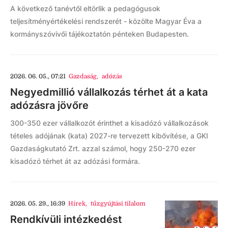
A következő tanévtől eltörlik a pedagógusok
teljesítményértékelési rendszerét - közölte Magyar Éva a
kormányszóvivői tájékoztatón pénteken Budapesten.
2026. 06. 05., 07:21
Gazdaság
,
adózás
Negyedmillió vállalkozás térhet át a kata
adózásra jövőre
300-350 ezer vállalkozót érinthet a kisadózó vállalkozások
tételes adójának (kata) 2027-re tervezett kibővítése, a GKI
Gazdaságkutató Zrt. azzal számol, hogy 250-270 ezer
kisadózó térhet át az adózási formára.
2026. 05. 29., 16:39
Hírek
,
tűzgyújtási tilalom
Rendkívüli intézkedést