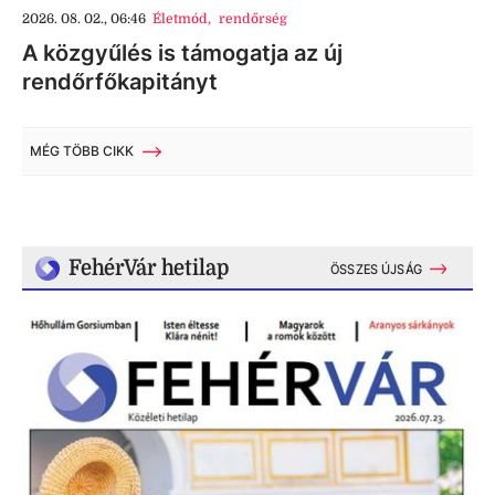
2026. 08. 02., 06:46
Életmód
,
rendőrség
A közgyűlés is támogatja az új
rendőrfőkapitányt
MÉG TÖBB CIKK
FehérVár hetilap
ÖSSZES ÚJSÁG