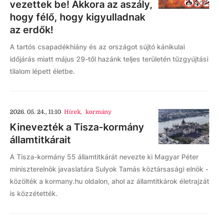
vezettek be! Akkora az aszály,
hogy félő, hogy kigyulladnak
az erdők!
A tartós csapadékhiány és az országot sújtó kánikulai
időjárás miatt május 29-től hazánk teljes területén tűzgyújtási
tilalom lépett életbe.
2026. 05. 24., 11:10
Hírek
,
kormány
Kinevezték a Tisza-kormány
államtitkárait
A Tisza-kormány 55 államtitkárát nevezte ki Magyar Péter
miniszterelnök javaslatára Sulyok Tamás köztársasági elnök -
közölték a kormany.hu oldalon, ahol az államtitkárok életrajzát
is közzétették.