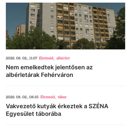
2026. 08. 02., 11:07
Életmód
,
albérlet
Nem emelkedtek jelentősen az
albérletárak Fehérváron
2026. 08. 02., 08:35
Életmód
,
tábor
Vakvezető kutyák érkeztek a SZÉNA
Egyesület táborába