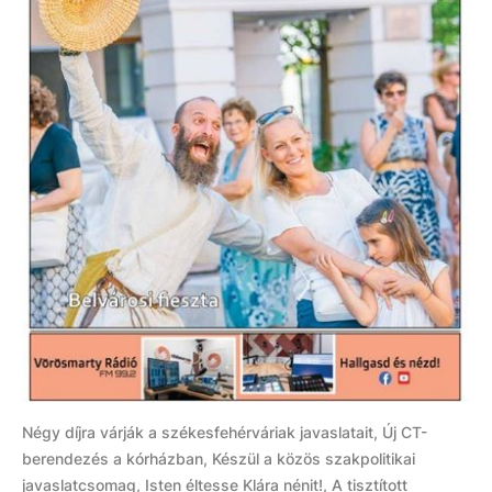
Négy díjra várják a székesfehérváriak javaslatait, Új CT-
berendezés a kórházban, Készül a közös szakpolitikai
javaslatcsomag, Isten éltesse Klára nénit!, A tisztított