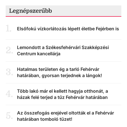
Legnépszerűbb
1
.
Elsőfokú vízkorlátozás lépett életbe Fejérben is
Lemondott a Székesfehérvári Szakképzési
2
.
Centrum kancellárja
Hatalmas területen ég a tarló Fehérvár
3
.
határában, gyorsan terjednek a lángok!
Több lakó már el kellett hagyja otthonát, a
4
.
házak felé terjed a tűz Fehérvár határában
Az összefogás erejével oltották el a Fehérvár
5
.
határában tomboló tüzet!