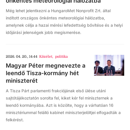
önkéntes meteorológiai hálózatba
Még lehet jelentkezni a HungaroMet Nonprofit Zrt. által
indított országos önkéntes meteorológiai hálózatba,
amelynek célja a hazai mérési lefedettség bővítése és a helyi
időjárási jelenségek jobb megismerése.
2026. 04. 20., 14:44
Közélet
,
politika
Magyar Péter megnevezte a
leendő Tisza-kormány hét
miniszterét
A Tisza Párt parlamenti frakciójának első ülése utáni
sajtótájékoztatón sorolta fel, kiket kér fel miniszternek a
leendő kormányába. Azt is közölte, hogy a várhatóan 16
minisztériummal felálló kabinet miniszterjelöltjei elfogadták a
felkérést.