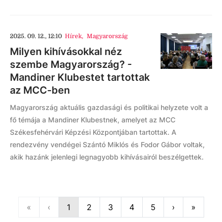
2025. 09. 12., 12:10
Hírek
,
Magyarország
Milyen kihívásokkal néz
szembe Magyarország? -
Mandiner Klubestet tartottak
az MCC-ben
Magyarország aktuális gazdasági és politikai helyzete volt a
fő témája a Mandiner Klubestnek, amelyet az MCC
Székesfehérvári Képzési Központjában tartottak. A
rendezvény vendégei Szántó Miklós és Fodor Gábor voltak,
akik hazánk jelenlegi legnagyobb kihívásairól beszélgettek.
First
Previous
Next
Last
«
‹
1
2
3
4
5
›
»