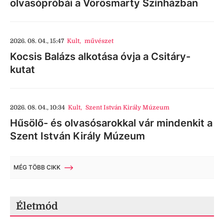
olvasópróbái a Vörösmarty Színházban
2026. 08. 04., 15:47
Kult
,
művészet
Kocsis Balázs alkotása óvja a Csitáry-
kutat
2026. 08. 04., 10:34
Kult
,
Szent István Király Múzeum
Hűsölő- és olvasósarokkal vár mindenkit a
Szent István Király Múzeum
MÉG TÖBB CIKK
Életmód