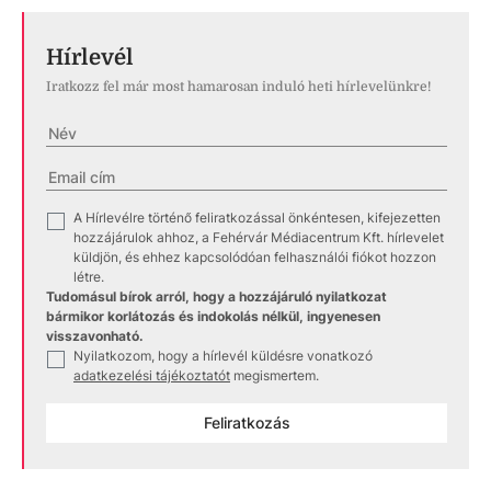
Hírlevél
Iratkozz fel már most hamarosan induló heti hírlevelünkre!
A Hírlevélre történő feliratkozással önkéntesen, kifejezetten
✓
hozzájárulok ahhoz, a Fehérvár Médiacentrum Kft. hírlevelet
küldjön, és ehhez kapcsolódóan felhasználói fiókot hozzon
létre.
Tudomásul bírok arról, hogy a hozzájáruló nyilatkozat
bármikor korlátozás és indokolás nélkül, ingyenesen
visszavonható.
Nyilatkozom, hogy a hírlevél küldésre vonatkozó
✓
adatkezelési tájékoztatót
megismertem.
Feliratkozás