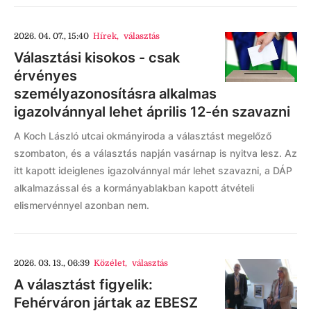
2026. 04. 07., 15:40
Hírek
,
választás
Választási kisokos - csak
érvényes
személyazonosításra alkalmas
igazolvánnyal lehet április 12-én szavazni
A Koch László utcai okmányiroda a választást megelőző
szombaton, és a választás napján vasárnap is nyitva lesz. Az
itt kapott ideiglenes igazolvánnyal már lehet szavazni, a DÁP
alkalmazással és a kormányablakban kapott átvételi
elismervénnyel azonban nem.
2026. 03. 13., 06:39
Közélet
,
választás
A választást figyelik:
Fehérváron jártak az EBESZ