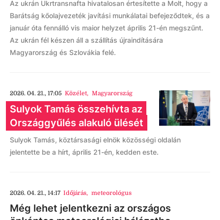
Az ukrán Ukrtransnafta hivatalosan értesítette a Molt, hogy a
Barátság kőolajvezeték javítási munkálatai befejeződtek, és a
január óta fennálló vis maior helyzet április 21-én megszűnt.
Az ukrán fél készen áll a szállítás újraindítására
Magyarország és Szlovákia felé.
2026. 04. 21., 17:05
Közélet
,
Magyarország
Sulyok Tamás összehívta az
Országgyűlés alakuló ülését
Sulyok Tamás, köztársasági elnök közösségi oldalán
jelentette be a hírt, április 21-én, kedden este.
2026. 04. 21., 14:17
Időjárás
,
meteorológus
Még lehet jelentkezni az országos