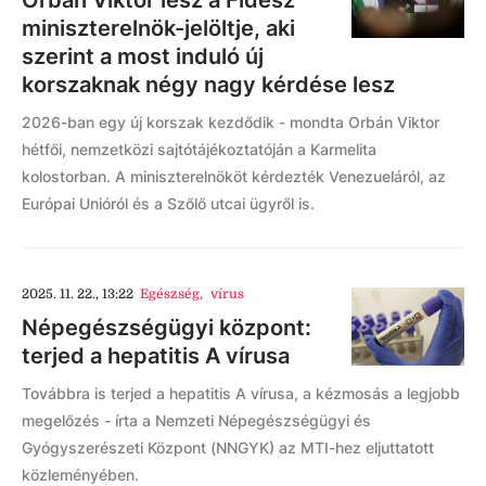
Orbán Viktor lesz a Fidesz
miniszterelnök-jelöltje, aki
szerint a most induló új
korszaknak négy nagy kérdése lesz
2026-ban egy új korszak kezdődik - mondta Orbán Viktor
hétfői, nemzetközi sajtótájékoztatóján a Karmelita
kolostorban. A miniszterelnököt kérdezték Venezueláról, az
Európai Unióról és a Szőlő utcai ügyről is.
2025. 11. 22., 13:22
Egészség
,
vírus
Népegészségügyi központ:
terjed a hepatitis A vírusa
Továbbra is terjed a hepatitis A vírusa, a kézmosás a legjobb
megelőzés - írta a Nemzeti Népegészségügyi és
Gyógyszerészeti Központ (NNGYK) az MTI-hez eljuttatott
közleményében.