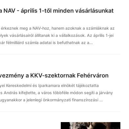
 NAV - április 1-től minden vásárlásunkat
ói érkeznek meg a NAV-hoz, hanem azoknak a számláknak az
k vásárlásairól állítanak ki a vállalkozások. Az április 1-jei
r félmilliárd számla adatai is befuthatnak az a...
edvezmény a KKV-szektornak Fehérváron
gyei Kereskedelmi és Iparkamara elnökét tájékoztatta
 András kifejtette, a város többféle módon segíti a járvány
ugyanakkor a jelenlegi önkormányzati finanszírozási ...