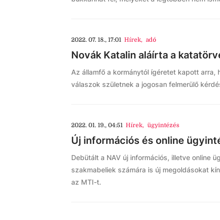
2022. 07. 18., 17:01
Hírek
,
adó
Novák Katalin aláírta a katatör
Az államfő a kormánytól ígéretet kapott arra,
válaszok születnek a jogosan felmerülő kérdé
2022. 01. 19., 04:51
Hírek
,
ügyintézés
Új információs és online ügyint
Debütált a NAV új információs, illetve online
szakmabeliek számára is új megoldásokat kín
az MTI-t.