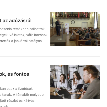
t az adózásról
 hasonló témákban hallhattak
égek, vállalatok, vállalkozások
ették a januártól hatályos
ok, és fontos
okan csak a fizetések
sítanak. A témakör mélyebb
ett részlet és kihívás
ernek.