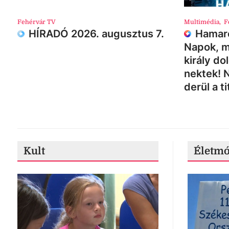
Fehérvár TV
Multimédia
,
F
HÍRADÓ 2026. augusztus 7.
Hamaro
Napok, m
király do
nektek! 
derül a ti
Kult
Életm