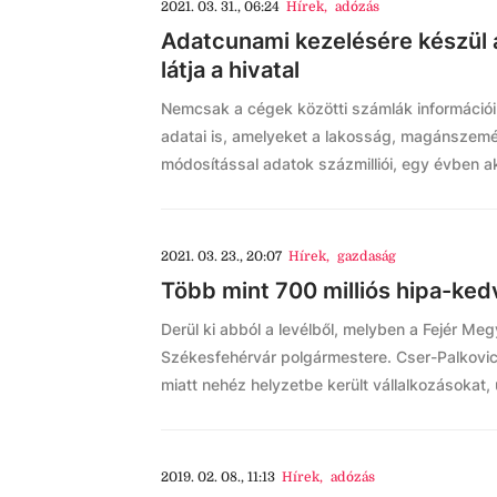
2021. 03. 31., 06:24
Hírek
,
adózás
Adatcunami kezelésére készül a
látja a hivatal
Nemcsak a cégek közötti számlák informáci
adatai is, amelyeket a lakosság, magánszemélye
módosítással adatok százmilliói, egy évben aká
2021. 03. 23., 20:07
Hírek
,
gazdaság
Több mint 700 milliós hipa-k
Derül ki abból a levélből, melyben a Fejér Me
Székesfehérvár polgármestere. Cser-Palkovics
miatt nehéz helyzetbe került vállalkozásokat, 
2019. 02. 08., 11:13
Hírek
,
adózás