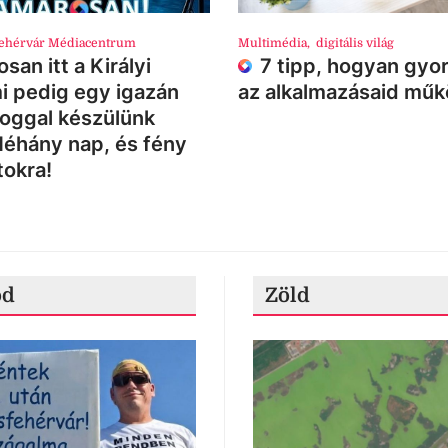
ehérvár Médiacentrum
Multimédia
,
digitális világ
san itt a Királyi
7 tipp, hogyan gyor
i pedig egy igazán
az alkalmazásaid mű
loggal készülünk
Néhány nap, és fény
tokra!
ód
Zöld