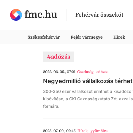
fmc.hu
Fehérvár összeköt
Székesfehérvár
Fejér vármegye
Hírek
#adózás
2026. 06. 05., 07:21
Gazdaság
,
adózás
Negyedmillió vállalkozás térhet
300-350 ezer vállalkozót érinthet a kisadózó 
kibővítése, a GKI Gazdaságkutató Zrt. azzal 
formára.
2025. 07. 09., 09:45
Hírek
,
gyümölcs