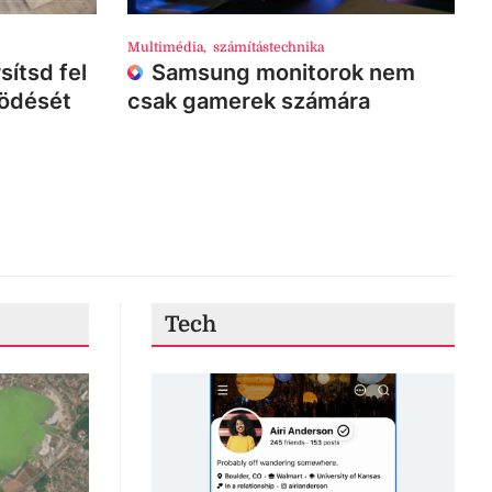
Multimédia
,
számítástechnika
sítsd fel
Samsung monitorok nem
ködését
csak gamerek számára
Tech