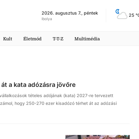
2026. augusztus 7., péntek
25
 °
Ibolya
Kult
Életmód
T-T-Z
Multimédia
 át a kata adózásra jövőre
vállalkozások tételes adójának (kata) 2027-re tervezett
számol, hogy 250-270 ezer kisadózó térhet át az adózási