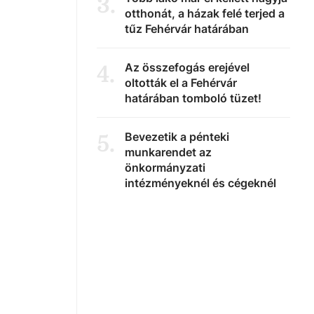
3
.
otthonát, a házak felé terjed a
tűz Fehérvár határában
Az összefogás erejével
4
.
oltották el a Fehérvár
határában tomboló tüzet!
Bevezetik a pénteki
5
.
munkarendet az
önkormányzati
intézményeknél és cégeknél