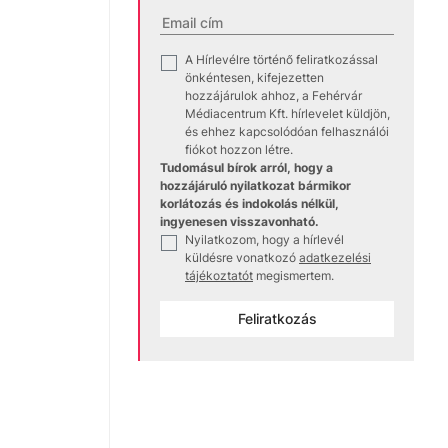
A Hírlevélre történő feliratkozással
✓
önkéntesen, kifejezetten
hozzájárulok ahhoz, a Fehérvár
Médiacentrum Kft. hírlevelet küldjön,
és ehhez kapcsolódóan felhasználói
fiókot hozzon létre.
Tudomásul bírok arról, hogy a
hozzájáruló nyilatkozat bármikor
korlátozás és indokolás nélkül,
ingyenesen visszavonható.
Nyilatkozom, hogy a hírlevél
✓
küldésre vonatkozó
adatkezelési
tájékoztatót
megismertem.
Feliratkozás