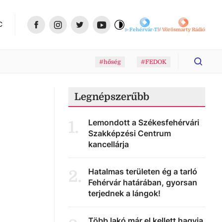
C
Fehérvár-TV
Vörösmarty Rádió
#hőség
#FEDOK
Legnépszerűbb
Lemondott a Székesfehérvári
1
.
Szakképzési Centrum
kancellárja
Hatalmas területen ég a tarló
2
.
Fehérvár határában, gyorsan
terjednek a lángok!
Több lakó már el kellett hagyja