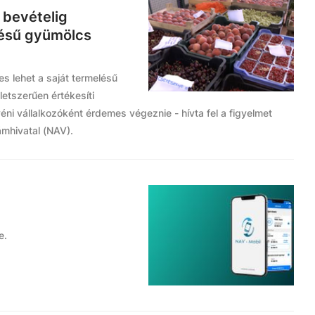
 bevételig
lésű gyümölcs
s lehet a saját termelésű
letszerűen értékesíti
ni vállalkozóként érdemes végeznie - hívta fel a figyelmet
mhivatal (NAV).
e.