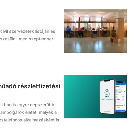
ivil szervezetek listáján és
részesülni, még szeptember
űadó részletfizetési
nkban is egyre népszerűbb.
lampolgárok életét, melyek a
ostelefonos alkalmazásként is