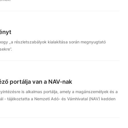
vényt
 hogy „a részletszabályok kialakítása során megnyugtató
sekre”.
éző portálja van a NAV-nak
 ügyintézésre is alkalmas portálja, amely a magánszemélyek és a
ál - tájékoztatta a Nemzeti Adó- és Vámhivatal (NAV) kedden