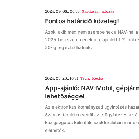
2024. 09. 06., 06:33
Gazdaság
,
adózás
Fontos határidő közeleg!
Azok, akik még nem szerepelnek a NAV-nál a c
2025-ben szeretnének a felajánlott 1 %-ból 
30-ig regisztrálhatnak.
2024. 03. 20., 16:37
Tech
,
Kocka
App-ajánló: NAV-Mobil, gépjárm
lehetőséggel
Az elektronikus kormányzati ügyintézés hazá
Számos területen segíti az e-ügyintézés az ál
közigazgatás különféle szakterületein már ok
elérhetők.