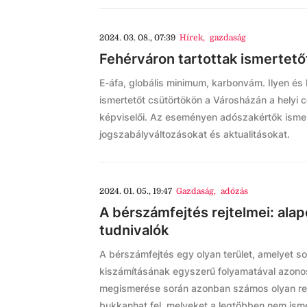
2024. 03. 08., 07:39
Hírek
,
gazdaság
Fehérváron tartottak ismertető
E-áfa, globális minimum, karbonvám. Ilyen és
ismertetőt csütörtökön a Városházán a helyi c
képviselői. Az eseményen adószakértők ismert
jogszabályváltozásokat és aktualitásokat.
2024. 01. 05., 19:47
Gazdaság
,
adózás
A bérszámfejtés rejtelmei: alap
tudnivalók
A bérszámfejtés egy olyan terület, amelyet s
kiszámításának egyszerű folyamatával azono
megismerése során azonban számos olyan rejt
bukkanhat fel, melyeket a legtöbben nem ism