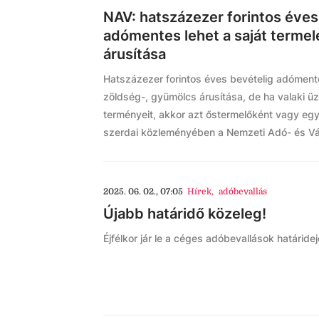
NAV: hatszázezer forintos éves
adómentes lehet a saját terme
árusítása
Hatszázezer forintos éves bevételig adómente
zöldség-, gyümölcs árusítása, de ha valaki üz
terményeit, akkor azt őstermelőként vagy egyé
szerdai közleményében a Nemzeti Adó- és Vá
2025. 06. 02., 07:05
Hírek
,
adóbevallás
Újabb határidő közeleg!
Éjfélkor jár le a céges adóbevallások határidej