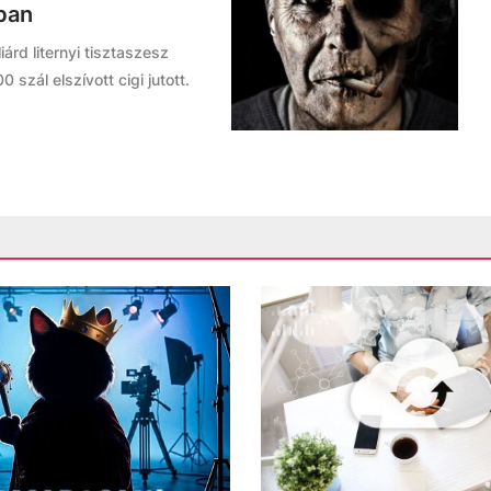
-ban
árd liternyi tisztaszesz
szál elszívott cigi jutott.