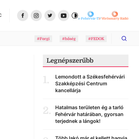
C
Fehérvár-TV
Vörösmarty Rádió
#Forgi
#hőség
#FEDOK
Legnépszerűbb
Lemondott a Székesfehérvári
1
.
Szakképzési Centrum
kancellárja
Hatalmas területen ég a tarló
2
.
Fehérvár határában, gyorsan
terjednek a lángok!
Több lakó már el kellett hagyja