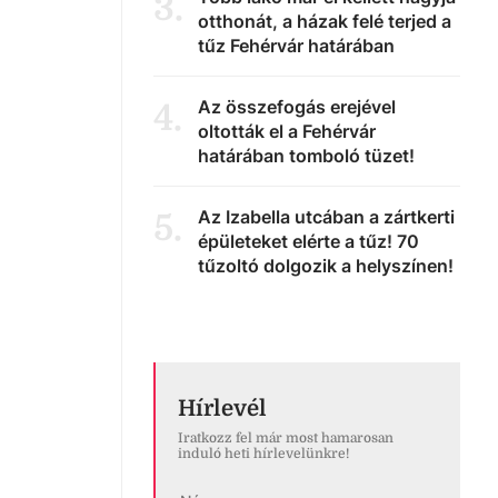
3
.
otthonát, a házak felé terjed a
tűz Fehérvár határában
Az összefogás erejével
4
.
oltották el a Fehérvár
határában tomboló tüzet!
Az Izabella utcában a zártkerti
5
.
épületeket elérte a tűz! 70
tűzoltó dolgozik a helyszínen!
Hírlevél
Iratkozz fel már most hamarosan
induló heti hírlevelünkre!