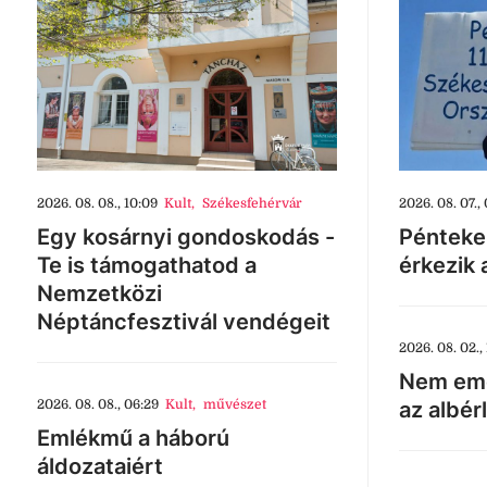
2026. 08. 08., 10:09
Kult
,
Székesfehérvár
2026. 08. 07., 
Egy kosárnyi gondoskodás -
Pénteke
Te is támogathatod a
érkezik 
Nemzetközi
Néptáncfesztivál vendégeit
2026. 08. 02., 
Nem eme
2026. 08. 08., 06:29
Kult
,
művészet
az albér
Emlékmű a háború
áldozataiért