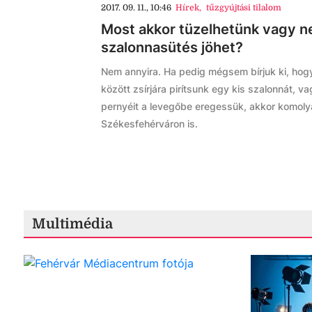
2017. 09. 11., 10:46
Hírek
,
tűzgyújtási tilalom
Most akkor tüzelhetünk vagy n
szalonnasütés jöhet?
Nem annyira. Ha pedig mégsem bírjuk ki, hogy
között zsírjára pirítsunk egy kis szalonnát, v
pernyéit a levegőbe eregessük, akkor komoly
Székesfehérváron is.
Multimédia