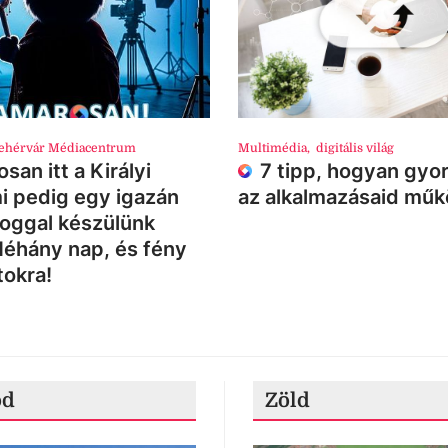
ehérvár Médiacentrum
Multimédia
,
digitális világ
san itt a Királyi
7 tipp, hogyan gyor
i pedig egy igazán
az alkalmazásaid mű
loggal készülünk
Néhány nap, és fény
tokra!
ód
Zöld