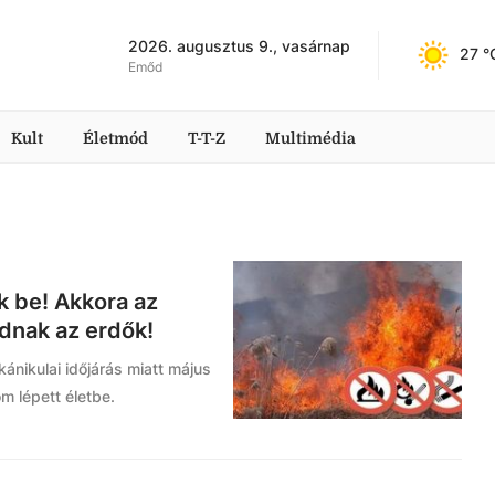
2026. augusztus 9., vasárnap
27
 °
Emőd
Kult
Életmód
T-T-Z
Multimédia
k be! Akkora az
adnak az erdők!
ánikulai időjárás miatt május
om lépett életbe.