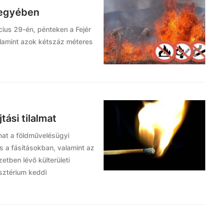
megyében
rcius 29-én, pénteken a Fejér
lamint azok kétszáz méteres
tási tilalmat
almat a földművelésügyi
s a fásításokban, valamint az
etben lévő külterületi
isztérium keddi