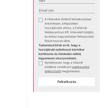
A Hírlevélre történő feliratkozással
✓
önkéntesen, kifejezetten
hozzájárulok ahhoz, a Fehérvár
Médiacentrum Kft. hírlevelet küldjön,
és ehhez kapcsolódóan felhasználói
fiókot hozzon létre.
Tudomásul bírok arról, hogy a
hozzájáruló nyilatkozat bármikor
korlátozás és indokolás nélkül,
ingyenesen visszavonható.
Nyilatkozom, hogy a hírlevél
✓
küldésre vonatkozó
adatkezelési
tájékoztatót
megismertem.
Feliratkozás