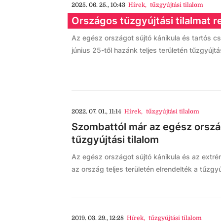
2025. 06. 25., 10:43
Hírek
,
tűzgyújtási tilalom
Országos tűzgyújtási tilalmat r
Az egész országot sújtó kánikula és tartós 
június 25-től hazánk teljes területén tűzgyújtás
2022. 07. 01., 11:14
Hírek
,
tűzgyújtási tilalom
Szombattól már az egész ország
tűzgyújtási tilalom
Az egész országot sújtó kánikula és az extr
az ország teljes területén elrendelték a tűzgyúj
2019. 03. 29., 12:28
Hírek
,
tűzgyújtási tilalom