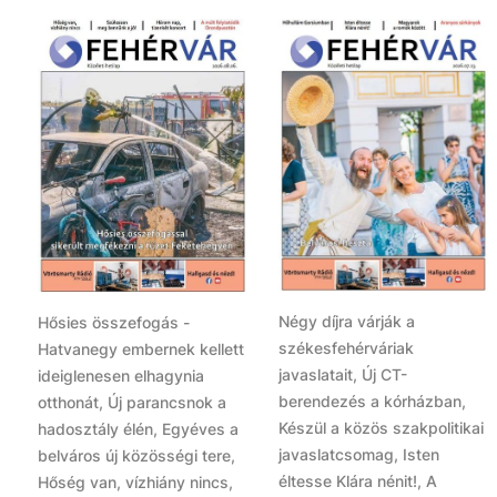
Négy díjra várják a
Hősies összefogás -
székesfehérváriak
Hatvanegy embernek kellett
javaslatait, Új CT-
ideiglenesen elhagynia
berendezés a kórházban,
otthonát, Új parancsnok a
Készül a közös szakpolitikai
hadosztály élén, Egyéves a
javaslatcsomag, Isten
belváros új közösségi tere,
éltesse Klára nénit!, A
Hőség van, vízhiány nincs,