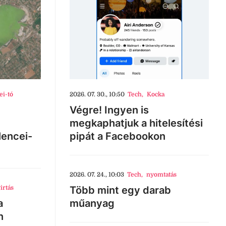
ei-tó
2026. 07. 30., 10:50
Tech
,
Kocka
Végre! Ingyen is
megkaphatjuk a hitelesítési
lencei-
pipát a Facebookon
2026. 07. 24., 10:03
Tech
,
nyomtatás
irtás
Több mint egy darab
a
műanyag
n