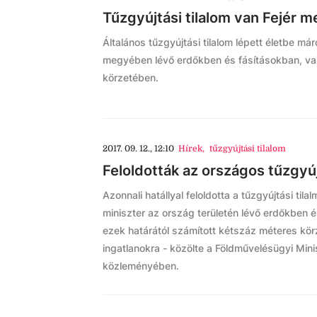
Tűzgyújtási tilalom van Fejér 
Általános tűzgyújtási tilalom lépett életbe má
megyében lévő erdőkben és fásításokban, va
körzetében.
2017. 09. 12., 12:10
Hírek
,
tűzgyújtási tilalom
Feloldották az országos tűzgyúj
Azonnali hatállyal feloldotta a tűzgyújtási til
miniszter az ország területén lévő erdőkben é
ezek határától számított kétszáz méteres körz
ingatlanokra - közölte a Földművelésügyi Min
közleményében.