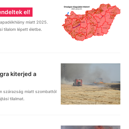
endeltek el!
csapadékhiány miatt 2025.
i tilalom lépett életbe.
ra kiterjed a
ém szárazság miatt szombattól
tási tilalmat.