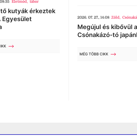
 08:35
Életmód
,
tábor
tő kutyák érkeztek
 Egyesület
2026. 07. 27., 14:08
Zöld
,
Csónaká
a
Megújul és kibővül 
Csónakázó-tó japán
IKK
MÉG TÖBB CIKK