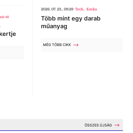
2026. 07. 23., 09:29
Tech
,
Kocka
zó-tó
Több mint egy darab
a
műanyag
kertje
MÉG TÖBB CIKK
ÖSSZES ÚJSÁG