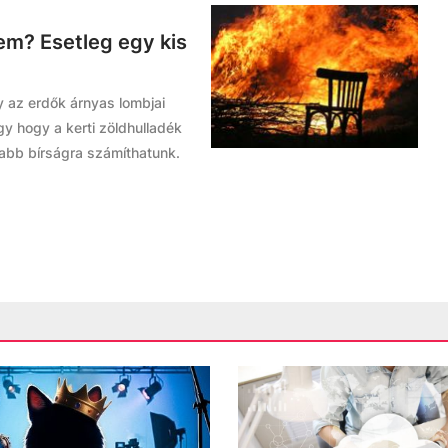
em? Esetleg egy kis
 az erdők árnyas lombjai
agy hogy a kerti zöldhulladék
abb bírságra számíthatunk.