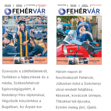
Szavazás a zöldfelületekről,
Három napon át
Terítéken a fejlesztések és a
fesztiválozott Fehérvár,
média, Székesfehérvár
Júliusban indul a Széchenyi
Egészségügyéért, A
utcai rendelő felújítása,
Kodolányi friss diplomásai,
Késesek, kovácsok ünnepe,
Végzősök köszöntése a
Titkokkal teli éjszaka,
Bugátban, Az Árpád-kor
Extrém meleg jön!, Újabb