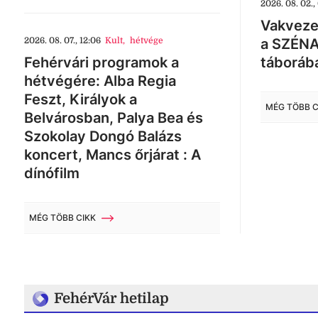
2026. 08. 02.,
Vakveze
2026. 08. 07., 12:06
Kult
,
hétvége
a SZÉNA
Fehérvári programok a
táboráb
hétvégére: Alba Regia
Feszt, Királyok a
MÉG TÖBB C
Belvárosban, Palya Bea és
Szokolay Dongó Balázs
koncert, Mancs őrjárat : A
dínófilm
MÉG TÖBB CIKK
FehérVár hetilap