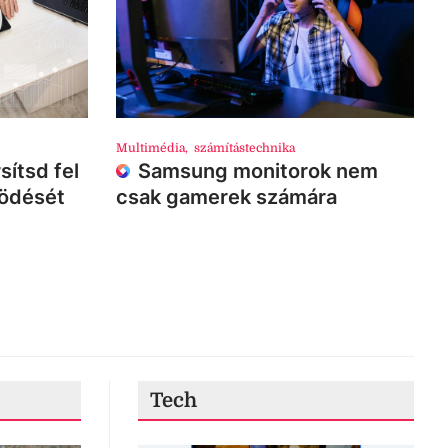
Multimédia
,
számítástechnika
sítsd fel
Samsung monitorok nem
ködését
csak gamerek számára
Tech