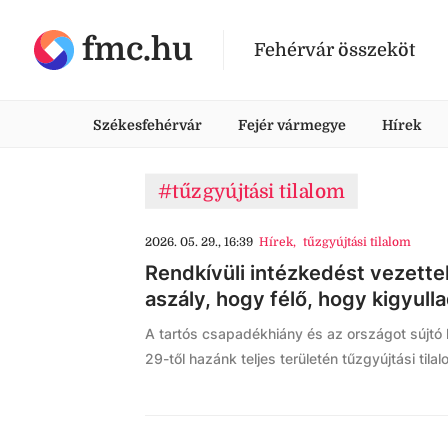
fmc.hu
Fehérvár összeköt
Székesfehérvár
Fejér vármegye
Hírek
#tűzgyújtási tilalom
2026. 05. 29., 16:39
Hírek
,
tűzgyújtási tilalom
Rendkívüli intézkedést vezette
aszály, hogy félő, hogy kigyull
A tartós csapadékhiány és az országot sújtó k
29-től hazánk teljes területén tűzgyújtási tilal