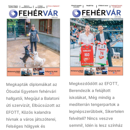
Megkezdődött az EFOTT,
Megkapták diplomáikat az
Berendezik a felújított
Óbudai Egyetem fehérvári
iskolákat, Még mindig a
hallgatói, Megújul a Balatoni
mediterrán tengerpartok a
úti szervizút, Elbúcsúzott az
legnépszerűbbek, Sikertelen
EFOTT, Közös kalandra
felvételi? Nincs veszve
hívnak a város játszóterei,
semmi!, Idén is lesz színház
Felséges hölgyek és