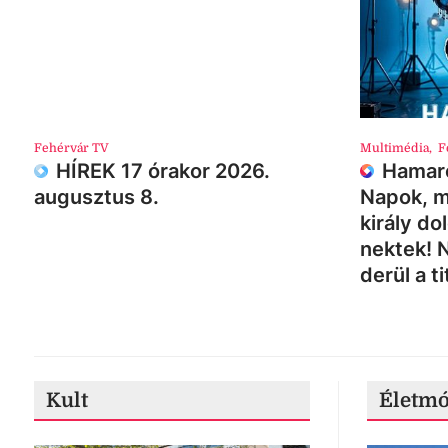
Fehérvár TV
Multimédia
,
F
HÍREK 17 órakor 2026.
Hamaro
augusztus 8.
Napok, m
király do
nektek! 
derül a ti
Kult
Életm