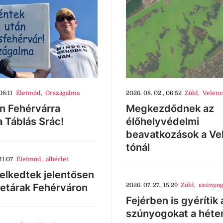
08:11
Életmód
,
Országalma
2026. 08. 02., 06:52
Zöld
,
Velenc
n Fehérvárra
Megkezdődnek az
a Táblás Srác!
élőhelyvédelmi
beavatkozások a Ve
tónál
11:07
Életmód
,
albérlet
lkedtek jelentősen
letárak Fehérváron
2026. 07. 27., 15:29
Zöld
,
szúnyog
Fejérben is gyérítik 
szúnyogokat a héte