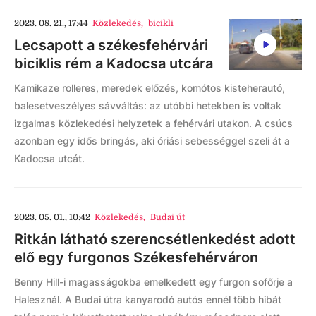
2023. 08. 21., 17:44
Közlekedés
,
bicikli
Lecsapott a székesfehérvári
biciklis rém a Kadocsa utcára
Kamikaze rolleres, meredek előzés, komótos kisteherautó,
balesetveszélyes sávváltás: az utóbbi hetekben is voltak
izgalmas közlekedési helyzetek a fehérvári utakon. A csúcs
azonban egy idős bringás, aki óriási sebességgel szeli át a
Kadocsa utcát.
2023. 05. 01., 10:42
Közlekedés
,
Budai út
Ritkán látható szerencsétlenkedést adott
elő egy furgonos Székesfehérváron
Benny Hill-i magasságokba emelkedett egy furgon sofőrje a
Halesznál. A Budai útra kanyarodó autós ennél több hibát