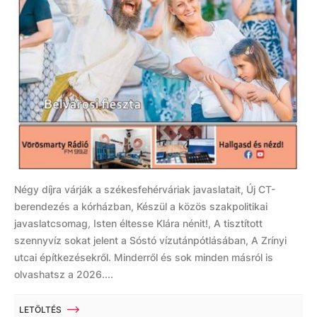
Négy díjra várják a székesfehérváriak javaslatait, Új CT-
berendezés a kórházban, Készül a közös szakpolitikai
javaslatcsomag, Isten éltesse Klára nénit!, A tisztított
szennyvíz sokat jelent a Sóstó vízutánpótlásában, A Zrínyi
utcai építkezésekről. Minderről és sok minden másról is
olvashatsz a 2026....
LETÖLTÉS