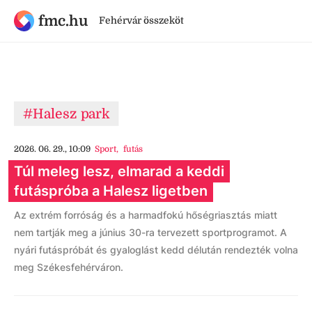
fmc.hu
Fehérvár összeköt
#Halesz park
2026. 06. 29., 10:09
Sport
,
futás
Túl meleg lesz, elmarad a keddi
futáspróba a Halesz ligetben
Az extrém forróság és a harmadfokú hőségriasztás miatt
nem tartják meg a június 30-ra tervezett sportprogramot. A
nyári futáspróbát és gyaloglást kedd délután rendezték volna
meg Székesfehérváron.