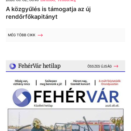
2026. 08. 02., 06:46
Életmód
,
rendőrség
A közgyűlés is támogatja az új
rendőrfőkapitányt
MÉG TÖBB CIKK
FehérVár hetilap
ÖSSZES ÚJSÁG