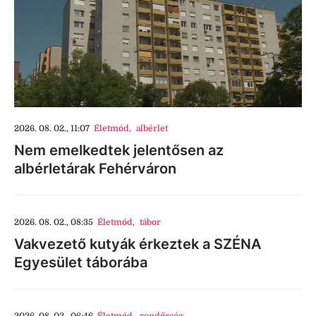
2026. 08. 02., 11:07
Életmód
,
albérlet
Nem emelkedtek jelentősen az
albérletárak Fehérváron
2026. 08. 02., 08:35
Életmód
,
tábor
Vakvezető kutyák érkeztek a SZÉNA
Egyesület táborába