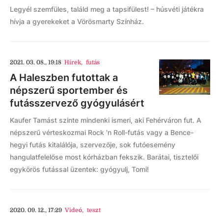
Legyél szemfüles, találd meg a tapsifülest! – húsvéti játékra
hívja a gyerekeket a Vörösmarty Színház.
2021. 03. 08., 19:18
Hírek
,
futás
A Haleszben futottak a
népszerű sportember és
futásszervező gyógyulásért
Kaufer Tamást szinte mindenki ismeri, aki Fehérváron fut. A
népszerű vérteskozmai Rock 'n Roll-futás vagy a Bence-
hegyi futás kitalálója, szervezője, sok futóesemény
hangulatfelelőse most kórházban fekszik. Barátai, tisztelői
egykörös futással üzentek: gyógyulj, Tomi!
2020. 09. 12., 17:29
Videó
,
teszt