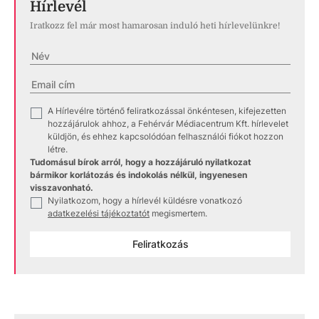
Hírlevél
Iratkozz fel már most hamarosan induló heti hírlevelünkre!
A Hírlevélre történő feliratkozással önkéntesen, kifejezetten
✓
hozzájárulok ahhoz, a Fehérvár Médiacentrum Kft. hírlevelet
küldjön, és ehhez kapcsolódóan felhasználói fiókot hozzon
létre.
Tudomásul bírok arról, hogy a hozzájáruló nyilatkozat
bármikor korlátozás és indokolás nélkül, ingyenesen
visszavonható.
Nyilatkozom, hogy a hírlevél küldésre vonatkozó
✓
adatkezelési tájékoztatót
megismertem.
Feliratkozás