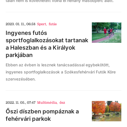
talán nem is követhetett volna el néhány másodperc alatt.
2023. 01. 11., 06:58
Sport
,
futás
Ingyenes futós
sportfoglalkozásokat tartanak
a Haleszban és a Királyok
parkjában
Ebben az évben is lesznek tanácsadással egybekötött,
ingyenes sportfoglalkozások a Székesfehérvári Futók Köre
szervezésében.
2022. 11. 05., 07:47
Multimédia
,
ősz
Őszi díszben pompáznak a
fehérvári parkok