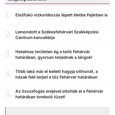
1
.
Elsőfokú vízkorlátozás lépett életbe Fejérben is
Lemondott a Székesfehérvári Szakképzési
2
.
Centrum kancellárja
Hatalmas területen ég a tarló Fehérvár
3
.
határában, gyorsan terjednek a lángok!
Több lakó már el kellett hagyja otthonát, a
4
.
házak felé terjed a tűz Fehérvár határában
Az összefogás erejével oltották el a Fehérvár
5
.
határában tomboló tüzet!