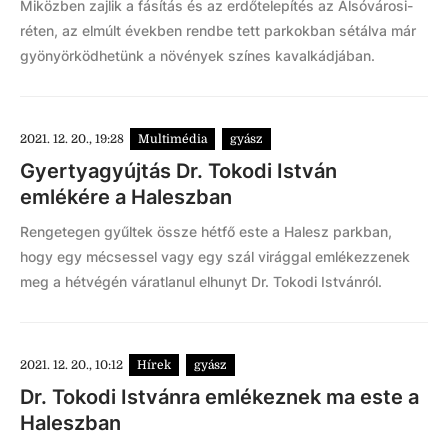
Miközben zajlik a fásítás és az erdőtelepítés az Alsóvárosi-
réten, az elmúlt években rendbe tett parkokban sétálva már
gyönyörködhetünk a növények színes kavalkádjában.
2021. 12. 20., 19:28
Multimédia
gyász
Gyertyagyújtás Dr. Tokodi István
emlékére a Haleszban
Rengetegen gyűltek össze hétfő este a Halesz parkban,
hogy egy mécsessel vagy egy szál virággal emlékezzenek
meg a hétvégén váratlanul elhunyt Dr. Tokodi Istvánról.
2021. 12. 20., 10:12
Hírek
gyász
Dr. Tokodi Istvánra emlékeznek ma este a
Haleszban