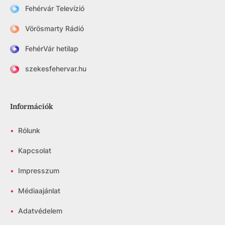
Fehérvár Televízió
Vörösmarty Rádió
FehérVár hetilap
szekesfehervar.hu
Információk
•
Rólunk
•
Kapcsolat
•
Impresszum
•
Médiaajánlat
•
Adatvédelem