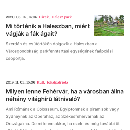
2020. 05. 14., 14:05
Hírek
,
Halesz park
Mi történik a Haleszban, miért
vágják a fák ágait?
Szerdán és csütörtökön dolgozik a Haleszban a
Városgondokság parkfenntartási egységének faápolási
csoportja.
2019. 11. 01., 15:06
Kult
,
lokálpatrióta
Milyen lenne Fehérvár, ha a városban állna
néhány világhírű látnivaló?
Ami Rómának a Colosseum, Egyiptomnak a piramisok vagy
Sydneynek az Operaház, az Székesfehérvárnak az
Országalma. De mi lenne akkor, ha ezek, és még további öt