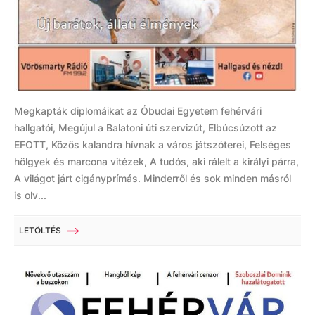
Megkapták diplomáikat az Óbudai Egyetem fehérvári
hallgatói, Megújul a Balatoni úti szervizút, Elbúcsúzott az
EFOTT, Közös kalandra hívnak a város játszóterei, Felséges
hölgyek és marcona vitézek, A tudós, aki rálelt a királyi párra,
A világot járt cigányprímás. Minderről és sok minden másról
is olv...
LETÖLTÉS