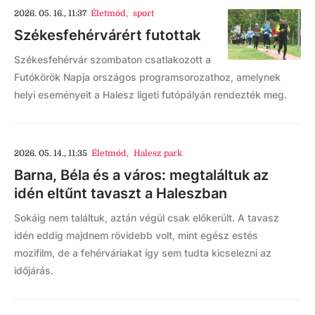
2026. 05. 16., 11:37
Életmód
,
sport
Székesfehérvárért futottak
Székesfehérvár szombaton csatlakozott a
Futókörök Napja országos programsorozathoz, amelynek
helyi eseményeit a Halesz ligeti futópályán rendezték meg.
2026. 05. 14., 11:35
Életmód
,
Halesz park
Barna, Béla és a város: megtaláltuk az
idén eltűnt tavaszt a Haleszban
Sokáig nem találtuk, aztán végül csak előkerült. A tavasz
idén eddig majdnem rövidebb volt, mint egész estés
mozifilm, de a fehérváriakat így sem tudta kicselezni az
időjárás.