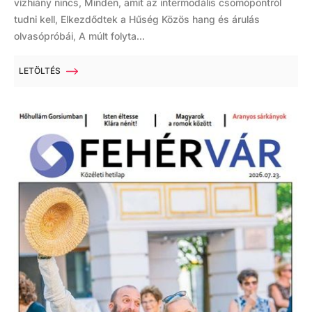
vízhiány nincs, Minden, amit az intermodális csomópontról
tudni kell, Elkezdődtek a Hűség Közös hang és árulás
olvasópróbái, A múlt folyta...
LETÖLTÉS