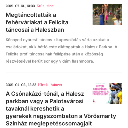
2021. 07. 13., 13:33
Kult
,
tánc
Megtáncoltatták a
fehérváriakat a Felicita
táncosai a Haleszban
Könnyed nyáresti táncos kikapcsolódás várta azokat a
családokat, akik hétfő este ellátogattak a Halesz Parkba. A
Felicita profi táncosainak fellépése után a közönség
részvételével került sor egy vidám flashmobra.
2021. 04. 02., 12:33
Hírek
,
húsvét
A Csónakázó-tónál, a Halesz
parkban vagy a Palotavárosi
tavaknál kereshetik a
gyerekek nagyszombaton a Vörösmarty
Színház meglepetéscsomagjait