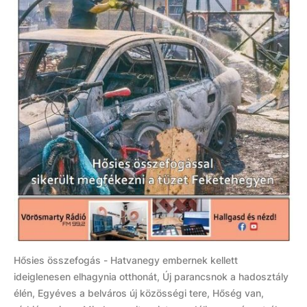
Hősies összefogás - Hatvanegy embernek kellett
ideiglenesen elhagynia otthonát, Új parancsnok a hadosztály
élén, Egyéves a belváros új közösségi tere, Hőség van,