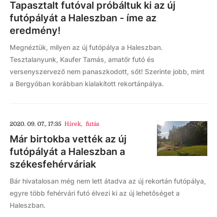
Tapasztalt futóval próbáltuk ki az új
futópályát a Haleszban - íme az
eredmény!
Megnéztük, milyen az új futópálya a Haleszban.
Tesztalanyunk, Kaufer Tamás, amatőr futó és
versenyszervező nem panaszkodott, sőt! Szerinte jobb, mint
a Bergyóban korábban kialakított rekortánpálya.
2020. 09. 07., 17:35
Hírek
,
futás
Már birtokba vették az új
futópályát a Haleszban a
székesfehérváriak
Bár hivatalosan még nem lett átadva az új rekortán futópálya,
egyre több fehérvári futó élvezi ki az új lehetőséget a
Haleszban.