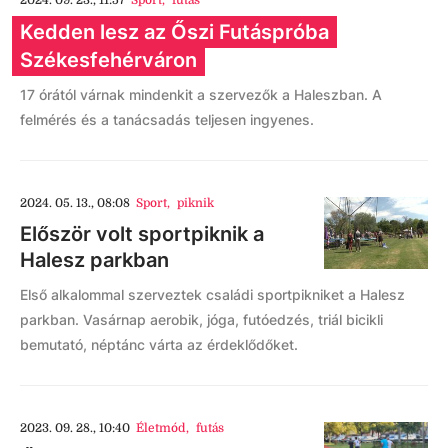
2024. 09. 23., 11:57
Sport
,
futás
Kedden lesz az Őszi Futáspróba
Székesfehérváron
17 órától várnak mindenkit a szervezők a Haleszban. A
felmérés és a tanácsadás teljesen ingyenes.
2024. 05. 13., 08:08
Sport
,
piknik
Először volt sportpiknik a
Halesz parkban
Első alkalommal szerveztek családi sportpikniket a Halesz
parkban. Vasárnap aerobik, jóga, futóedzés, triál bicikli
bemutató, néptánc várta az érdeklődőket.
2023. 09. 28., 10:40
Életmód
,
futás