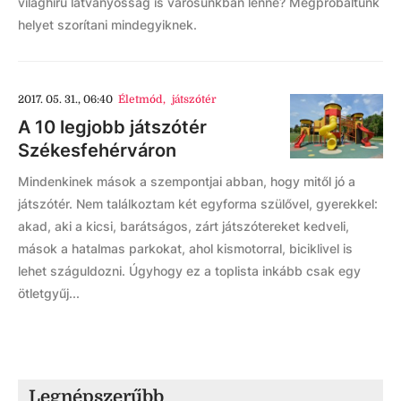
világhírű látványosság is városunkban lenne? Megpróbáltunk
helyet szorítani mindegyiknek.
2017. 05. 31., 06:40
Életmód
,
játszótér
A 10 legjobb játszótér
Székesfehérváron
Mindenkinek mások a szempontjai abban, hogy mitől jó a
játszótér. Nem találkoztam két egyforma szülővel, gyerekkel:
akad, aki a kicsi, barátságos, zárt játszótereket kedveli,
mások a hatalmas parkokat, ahol kismotorral, biciklivel is
lehet száguldozni. Úgyhogy ez a toplista inkább csak egy
ötletgyűj...
Legnépszerűbb