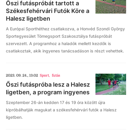
Őszi futáspróbát tartott a
Székesfehérvári Futók Köre a
Halesz ligetben
A Európai Sporthéthez csatlakozva, a Honvéd Szondi György
Sportegyesület Tömegsport Szakosztálya futáspróbát
szervezett. A programhoz a haladók mellett kezdők is
csatlakoztak, akik ingyenes tanácsadáson is részt vehettek.
2023. 09. 24., 13:02
Sport
,
futás
Őszi futáspróba lesz a Halesz
ligetben, a program ingyenes
Szeptember 26-án kedden 17 és 19 óra között újra
kipróbálhatják magukat a székesfehérvári futók a Halesz
ligetben.