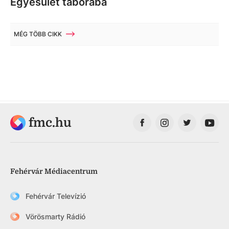
Egyesület táborába
MÉG TÖBB CIKK
fmc.hu
Fehérvár Médiacentrum
Fehérvár Televízió
Vörösmarty Rádió