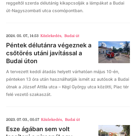
reggeltől szerda délutánig kikapcsolják a lámpákat a Budai
út-Nagyszombati utca csomópontban.
2024. 05. 07., 14:53
Közlekedés
,
Budai út
Péntek délutánra végeznek a
csőtörés utáni javítással a
Budai úton
A tervezett keddi átadás helyett várhatóan május 10-én,
pénteken 13 óra után használhatják ismét az autósok a Budai
útnak a József Attila utca – Kégl György utca közötti, Piac tér
felé vezető szakaszát.
2023. 07. 03., 05:57
Közlekedés
,
Budai út
Esze ágában sem volt