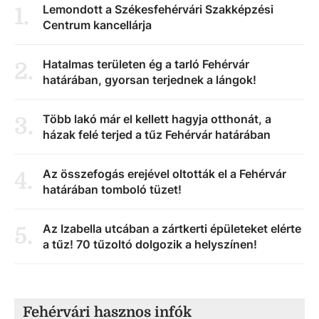
Lemondott a Székesfehérvári Szakképzési
1
.
Centrum kancellárja
Hatalmas területen ég a tarló Fehérvár
2
.
határában, gyorsan terjednek a lángok!
Több lakó már el kellett hagyja otthonát, a
3
.
házak felé terjed a tűz Fehérvár határában
Az összefogás erejével oltották el a Fehérvár
4
.
határában tomboló tüzet!
Az Izabella utcában a zártkerti épületeket elérte
5
.
a tűz! 70 tűzoltó dolgozik a helyszínen!
Fehérvári hasznos infók