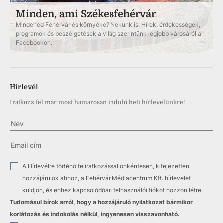
Minden, ami Székesfehérvár
Mindened Fehérvár és környéke? Nekünk is. Hírek, érdekességek,
programok és beszélgetések a világ szerintünk legjobb városáról a
Facebookon.
Hírlevél
Iratkozz fel már most hamarosan induló heti hírlevelünkre!
✓
A Hírlevélre történő feliratkozással önkéntesen, kifejezetten
hozzájárulok ahhoz, a Fehérvár Médiacentrum Kft. hírlevelet
küldjön, és ehhez kapcsolódóan felhasználói fiókot hozzon létre.
Tudomásul bírok arról, hogy a hozzájáruló nyilatkozat bármikor
korlátozás és indokolás nélkül, ingyenesen visszavonható.