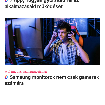
7 tipp, hogyan gyorsítsd fel az
alkalmazásaid működését
Multimédia
,
számítástechnika
Samsung monitorok nem csak gamerek
számára