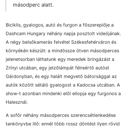
másodperc alatt.
Biciklis, gyalogos, autó és furgon a főszereplője a
Dashcam Hungary néhány napja posztolt videójának.
A négy belsőkamerás felvétel Székesfehérváron és
környékén készült: a mindössze ötven másodperces
jelenetsorban láthatunk egy meredek bringázást a
Zrínyi utcában, egy jelzőlámpát félreértő autóst
Gárdonyban, és egy halált megvető bátorsággal az
autók között sétáló gyalogost a Kadocsa utcában. A
show-t azonban mindenki elől ellopja egy furgonos a
Halesznál.
A sofőr néhány másodperces szerencsétlenkedése
tankönyvbe illő: ennél több rossz döntést ilyen rövid