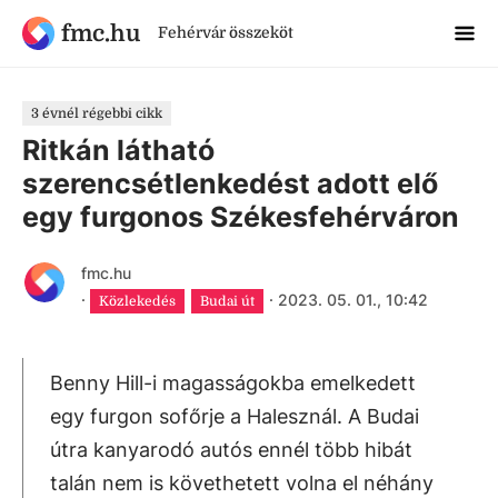
fmc.hu
Fehérvár összeköt
3 évnél régebbi cikk
Ritkán látható
szerencsétlenkedést adott elő
egy furgonos Székesfehérváron
fmc.hu
·
·
2023. 05. 01., 10:42
Közlekedés
Budai út
Benny Hill-i magasságokba emelkedett
egy furgon sofőrje a Halesznál. A Budai
útra kanyarodó autós ennél több hibát
talán nem is követhetett volna el néhány