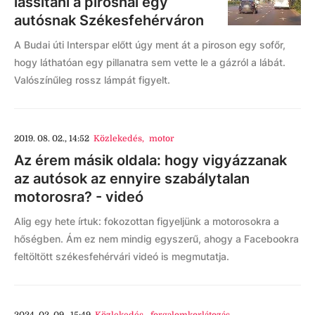
lassítani a pirosnál egy
autósnak Székesfehérváron
A Budai úti Interspar előtt úgy ment át a piroson egy sofőr,
hogy láthatóan egy pillanatra sem vette le a gázról a lábát.
Valószínűleg rossz lámpát figyelt.
2019. 08. 02., 14:52
Közlekedés
,
motor
Az érem másik oldala: hogy vigyázzanak
az autósok az ennyire szabálytalan
motorosra? - videó
Alig egy hete írtuk: fokozottan figyeljünk a motorosokra a
hőségben. Ám ez nem mindig egyszerű, ahogy a Facebookra
feltöltött székesfehérvári videó is megmutatja.
2024. 02. 09., 15:49
Közlekedés
,
forgalomkorlátozás