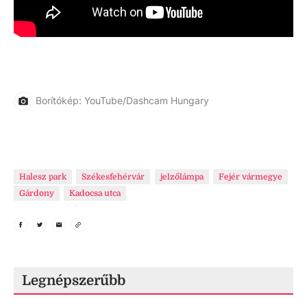
Borítókép: YouTube/Dashcam Hungary
Halesz park
Székesfehérvár
jelzőlámpa
Fejér vármegye
Gárdony
Kadocsa utca
Legnépszerűbb