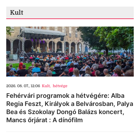
Kult
2026. 08. 07., 12:06
Kult
,
hétvége
Fehérvári programok a hétvégére: Alba
Regia Feszt, Királyok a Belvárosban, Palya
Bea és Szokolay Dongó Balázs koncert,
Mancs őrjárat : A dínófilm