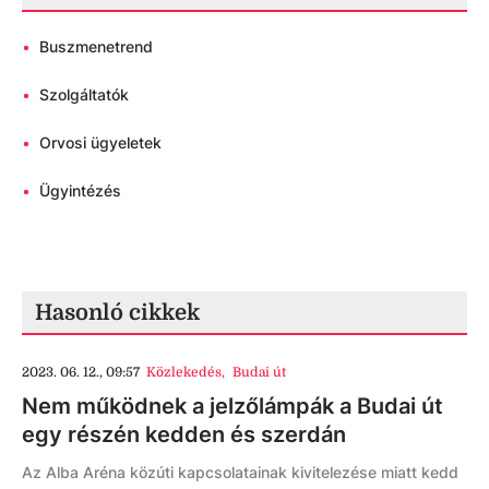
•
Buszmenetrend
•
Szolgáltatók
•
Orvosi ügyeletek
•
Ügyintézés
Hasonló cikkek
2023. 06. 12., 09:57
Közlekedés
,
Budai út
Nem működnek a jelzőlámpák a Budai út
egy részén kedden és szerdán
Az Alba Aréna közúti kapcsolatainak kivitelezése miatt kedd