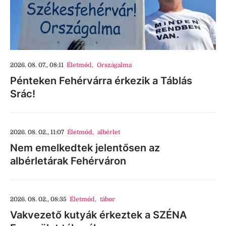
2026. 08. 07., 08:11
Életmód
,
Országalma
Pénteken Fehérvárra érkezik a Táblás
Srác!
2026. 08. 02., 11:07
Életmód
,
albérlet
Nem emelkedtek jelentősen az
albérletárak Fehérváron
2026. 08. 02., 08:35
Életmód
,
tábor
Vakvezető kutyák érkeztek a SZÉNA