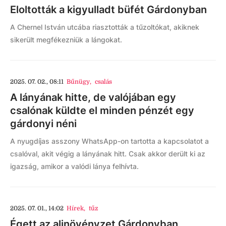
Eloltották a kigyulladt büfét Gárdonyban
A Chernel István utcába riasztották a tűzoltókat, akiknek
sikerült megfékezniük a lángokat.
2025. 07. 02., 08:11
Bűnügy
,
csalás
A lányának hitte, de valójában egy
csalónak küldte el minden pénzét egy
gárdonyi néni
A nyugdíjas asszony WhatsApp-on tartotta a kapcsolatot a
csalóval, akit végig a lányának hitt. Csak akkor derült ki az
igazság, amikor a valódi lánya felhívta.
2025. 07. 01., 14:02
Hírek
,
tűz
Égett az aljnövényzet Gárdonyban