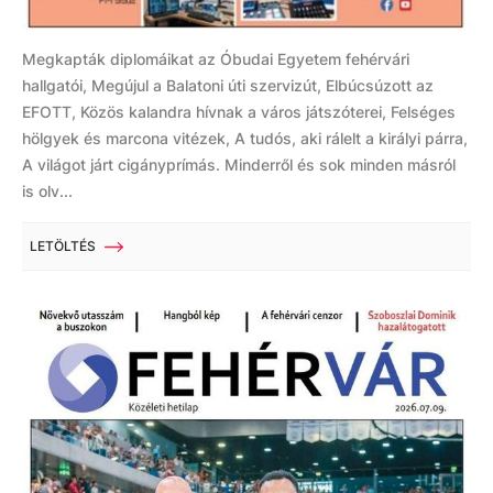
Megkapták diplomáikat az Óbudai Egyetem fehérvári
hallgatói, Megújul a Balatoni úti szervizút, Elbúcsúzott az
EFOTT, Közös kalandra hívnak a város játszóterei, Felséges
hölgyek és marcona vitézek, A tudós, aki rálelt a királyi párra,
A világot járt cigányprímás. Minderről és sok minden másról
is olv...
LETÖLTÉS