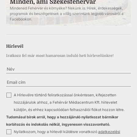
Minden, ami Székesfehérvár
Mindened Fehérvár és környéke? Nekünk is. Hírek, érdekességek,
programok és beszélgetések a világ szerintünk legjobb városáról a
Facebookon.
Hírlevél
Iratkozz fel már most hamarosan induló heti hírlevelünkre!
✓
A Hírlevélre történő feliratkozással önkéntesen, kifejezetten
hozzájárulok ahhoz, a Fehérvár Médiacentrum Kft. hírlevelet
küldjön, és ehhez kapcsolódóan felhasználói fiókot hozzon létre.
Tudomásul bírok arról, hogy a hozzájáruló nyilatkozat bármikor
korlátozás és indokolás nélkül, ingyenesen visszavonható.
✓
Nyilatkozom, hogy a hírlevél küldésre vonatkozó
adatkezelési