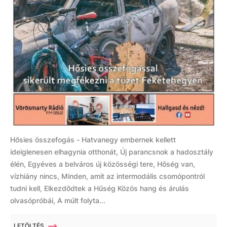
Hősies összefogás - Hatvanegy embernek kellett
ideiglenesen elhagynia otthonát, Új parancsnok a hadosztály
élén, Egyéves a belváros új közösségi tere, Hőség van,
vízhiány nincs, Minden, amit az intermodális csomópontról
tudni kell, Elkezdődtek a Hűség Közös hang és árulás
olvasópróbái, A múlt folyta...
LETÖLTÉS