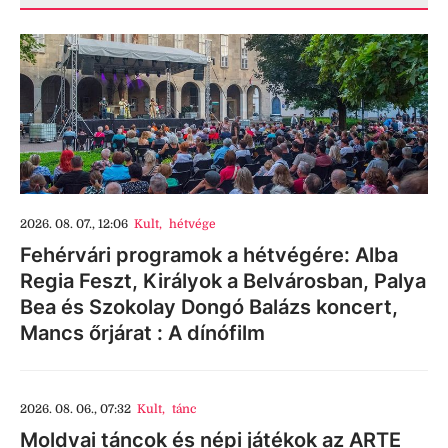
2026. 08. 07., 12:06
Kult
,
hétvége
Fehérvári programok a hétvégére: Alba
Regia Feszt, Királyok a Belvárosban, Palya
Bea és Szokolay Dongó Balázs koncert,
Mancs őrjárat : A dínófilm
2026. 08. 06., 07:32
Kult
,
tánc
Moldvai táncok és népi játékok az ARTE