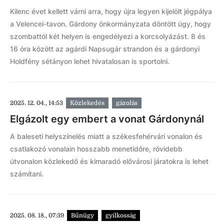
Kilenc évet kellett várni arra, hogy újra legyen kijelölt jégpálya
a Velencei-tavon. Gárdony önkormányzata döntött úgy, hogy
szombattól két helyen is engedélyezi a korcsolyázást. 8 és
16 óra között az agárdi Napsugár strandon és a gárdonyi
Holdfény sétányon lehet hivatalosan is sportolni.
2025. 12. 04., 14:53
Közlekedés
gázolás
Elgázolt egy embert a vonat Gárdonynál
A baleseti helyszínelés miatt a székesfehérvári vonalon és
csatlakozó vonalain hosszabb menetidőre, rövidebb
útvonalon közlekedő és kimaradó elővárosi járatokra is lehet
számítani.
2025. 08. 18., 07:39
Bűnügy
gyilkosság