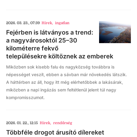
2026. 03. 23., 07:39
Hírek
,
ingatlan
Fejérben is látványos a trend:
a nagyvárosoktól 25–30
kilométerre fekvő
településekre költöznek az emberek
Miközben sok kisebb falu és nagyközség továbbra is
népességet veszít, ebben a sávban már növekedés látszik.
A háttérben az áll, hogy itt még elérhetőbbek a lakásárak,
miközben a napi ingázás sem feltétlenül jelent túl nagy
kompromisszumot.
2026. 01. 22., 12:15
Hírek
,
rendőrség
Többféle drogot árusító dílereket