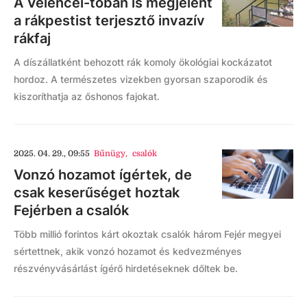
A Velencei-tóban is megjelent
a rákpestist terjesztő invazív
rákfaj
A díszállatként behozott rák komoly ökológiai kockázatot
hordoz. A természetes vizekben gyorsan szaporodik és
kiszoríthatja az őshonos fajokat.
2025. 04. 29., 09:55
Bűnügy
,
csalók
Vonzó hozamot ígértek, de
csak keserűséget hoztak
Fejérben a csalók
Több millió forintos kárt okoztak csalók három Fejér megyei
sértettnek, akik vonzó hozamot és kedvezményes
részvényvásárlást ígérő hirdetéseknek dőltek be.