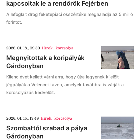
kapcsoltak le a rendőrök Fejérben
A lefoglalt drog feketepiaci összértéke meghaladja az 5 millió
forintot.
2026. 01. 18., 09:50
Hírek
,
korcsolya
Megnyitottak a koripályák
Gárdonyban
Kilenc évet kellett várni arra, hogy újra legyenek kijelölt
jégpályák a Velencei-tavon, amelyek továbbra is várják a
korcsolyázás kedvelőit.
2026. 01. 15., 13:49
Hírek
,
korcsolya
Szombattól szabad a pálya
Gárdonyban