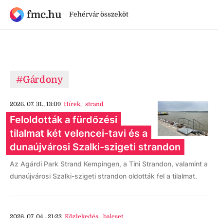
fmc.hu
Fehérvár összeköt
#Gárdony
2026. 07. 31., 13:09
Hírek
,
strand
Feloldották a fürdőzési
tilalmat két velencei-tavi és a
dunaújvárosi Szalki-szigeti strandon
Az Agárdi Park Strand Kempingen, a Tini Strandon, valamint a
dunaújvárosi Szalki-szigeti strandon oldották fel a tilalmat.
2026. 07. 04., 21:23
Közlekedés
,
baleset