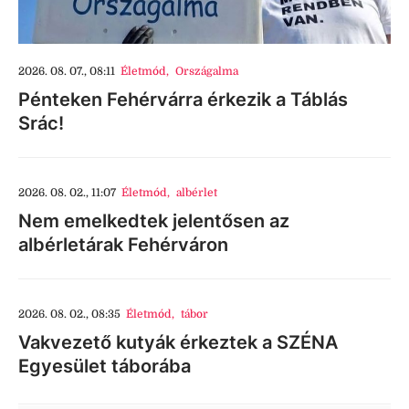
2026. 08. 07., 08:11
Életmód
,
Országalma
Pénteken Fehérvárra érkezik a Táblás
Srác!
2026. 08. 02., 11:07
Életmód
,
albérlet
Nem emelkedtek jelentősen az
albérletárak Fehérváron
2026. 08. 02., 08:35
Életmód
,
tábor
Vakvezető kutyák érkeztek a SZÉNA
Egyesület táborába