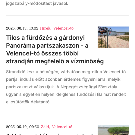
jogszabály-módosítást javasol.
2025. 06. 13., 13:02
Hírek
,
Velencei-tó
Tilos a fürdőzés a gárdonyi
Panoráma partszakaszon - a
Velencei-tó összes többi
strandján megfelelő a vízminőség
Strandidő lesz a hétvégén, várhatóan megtelik a Velencei-tó
partja, indulás előtt azonban érdemes figyelni arra, melyik
partszakaszt választjuk. A Népegészségügyi Főosztály
ugyanis egyetlen helyen ideiglenes fürdőzési tilalmat rendelt
el csütörtök délutántól.
2025. 05. 19., 09:50
Zöld
,
Velencei-tó