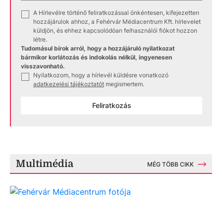
A Hírlevélre történő feliratkozással önkéntesen, kifejezetten
✓
hozzájárulok ahhoz, a Fehérvár Médiacentrum Kft. hírlevelet
küldjön, és ehhez kapcsolódóan felhasználói fiókot hozzon
létre.
Tudomásul bírok arról, hogy a hozzájáruló nyilatkozat
bármikor korlátozás és indokolás nélkül, ingyenesen
visszavonható.
Nyilatkozom, hogy a hírlevél küldésre vonatkozó
✓
adatkezelési tájékoztatót
megismertem.
Feliratkozás
Multimédia
MÉG TÖBB CIKK