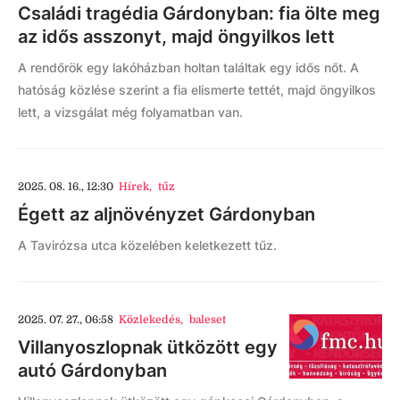
Családi tragédia Gárdonyban: fia ölte meg
az idős asszonyt, majd öngyilkos lett
A rendőrök egy lakóházban holtan találtak egy idős nőt. A
hatóság közlése szerint a fia elismerte tettét, majd öngyilkos
lett, a vizsgálat még folyamatban van.
2025. 08. 16., 12:30
Hírek
,
tűz
Égett az aljnövényzet Gárdonyban
A Tavirózsa utca közelében keletkezett tűz.
2025. 07. 27., 06:58
Közlekedés
,
baleset
Villanyoszlopnak ütközött egy
autó Gárdonyban