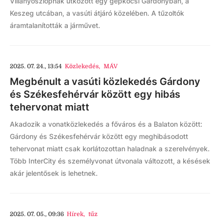
Villanyoszlopnak ütközött egy gépkocsi Gárdonyban, a
Keszeg utcában, a vasúti átjáró közelében. A tűzoltók
áramtalanították a járművet.
2025. 07. 24., 13:54
Közlekedés
,
MÁV
Megbénult a vasúti közlekedés Gárdony
és Székesfehérvár között egy hibás
tehervonat miatt
Akadozik a vonatközlekedés a főváros és a Balaton között:
Gárdony és Székesfehérvár között egy meghibásodott
tehervonat miatt csak korlátozottan haladnak a szerelvények.
Több InterCity és személyvonat útvonala változott, a késések
akár jelentősek is lehetnek.
2025. 07. 05., 09:36
Hírek
,
tűz