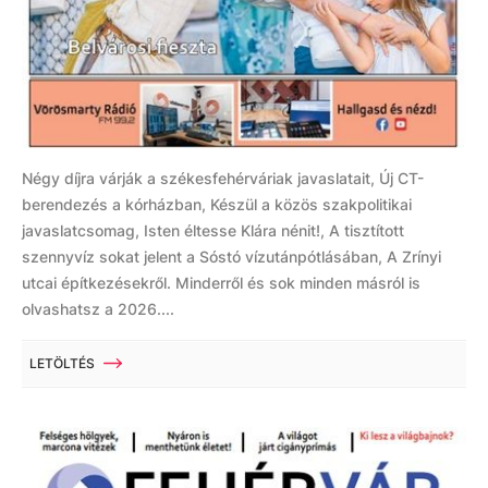
Négy díjra várják a székesfehérváriak javaslatait, Új CT-
berendezés a kórházban, Készül a közös szakpolitikai
javaslatcsomag, Isten éltesse Klára nénit!, A tisztított
szennyvíz sokat jelent a Sóstó vízutánpótlásában, A Zrínyi
utcai építkezésekről. Minderről és sok minden másról is
olvashatsz a 2026....
LETÖLTÉS