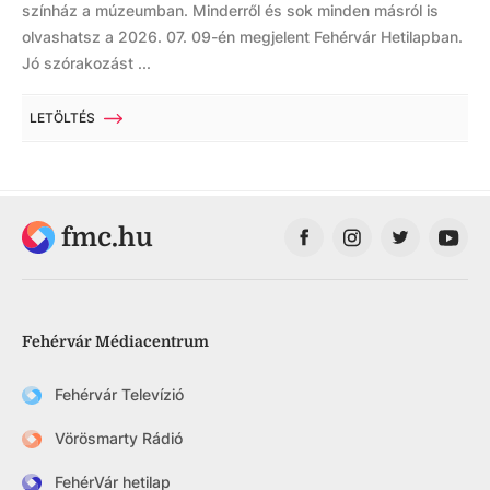
színház a múzeumban. Minderről és sok minden másról is
olvashatsz a 2026. 07. 09-én megjelent Fehérvár Hetilapban.
Jó szórakozást ...
LETÖLTÉS
fmc.hu
Fehérvár Médiacentrum
Fehérvár Televízió
Vörösmarty Rádió
FehérVár hetilap