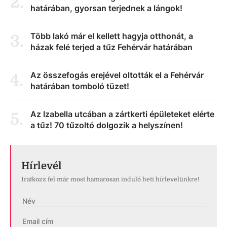
2
.
határában, gyorsan terjednek a lángok!
Több lakó már el kellett hagyja otthonát, a
3
.
házak felé terjed a tűz Fehérvár határában
Az összefogás erejével oltották el a Fehérvár
4
.
határában tomboló tüzet!
Az Izabella utcában a zártkerti épületeket elérte
5
.
a tűz! 70 tűzoltó dolgozik a helyszínen!
Hírlevél
Iratkozz fel már most hamarosan induló heti hírlevelünkre!