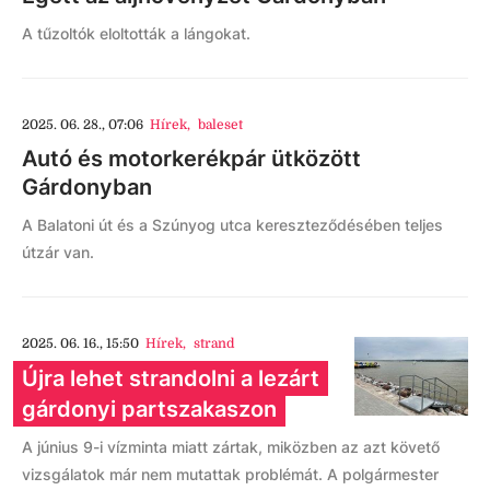
A tűzoltók eloltották a lángokat.
2025. 06. 28., 07:06
Hírek
,
baleset
Autó és motorkerékpár ütközött
Gárdonyban
A Balatoni út és a Szúnyog utca kereszteződésében teljes
útzár van.
2025. 06. 16., 15:50
Hírek
,
strand
Újra lehet strandolni a lezárt
gárdonyi partszakaszon
A június 9-i vízminta miatt zártak, miközben az azt követő
vizsgálatok már nem mutattak problémát. A polgármester