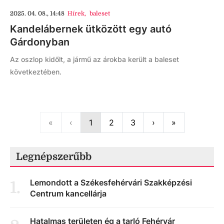
2025. 04. 08., 14:48
Hírek
,
baleset
Kandelábernek ütközött egy autó
Gárdonyban
Az oszlop kidőlt, a jármű az árokba került a baleset
következtében.
First
Previous
Next
Last
«
‹
1
2
3
›
»
Legnépszerűbb
Lemondott a Székesfehérvári Szakképzési
1
.
Centrum kancellárja
Hatalmas területen ég a tarló Fehérvár