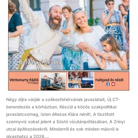
Négy díjra várják a székesfehérváriak javaslatait, Új CT-
berendezés a kórházban, Készül a közös szakpolitikai
javaslatcsomag, Isten éltesse Klára nénit!, A tisztított
szennyvíz sokat jelent a Sóstó vízutánpótlásában, A Zrínyi
utcai építkezésekről. Minderről és sok minden másról is
olvashatsz a 2026....