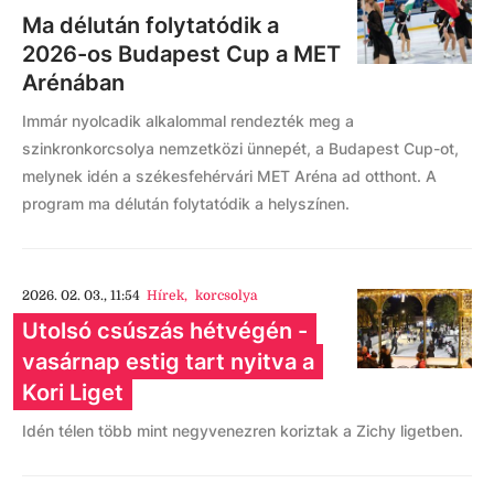
Ma délután folytatódik a
2026-os Budapest Cup a MET
Arénában
Immár nyolcadik alkalommal rendezték meg a
szinkronkorcsolya nemzetközi ünnepét, a Budapest Cup-ot,
melynek idén a székesfehérvári MET Aréna ad otthont. A
program ma délután folytatódik a helyszínen.
2026. 02. 03., 11:54
Hírek
,
korcsolya
Utolsó csúszás hétvégén -
vasárnap estig tart nyitva a
Kori Liget
Idén télen több mint negyvenezren koriztak a Zichy ligetben.