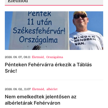
Életmód
2026. 08. 07., 08:11
Életmód
,
Országalma
Pénteken Fehérvárra érkezik a Táblás
Srác!
2026. 08. 02., 11:07
Életmód
,
albérlet
Nem emelkedtek jelentősen az
albérletárak Fehérváron