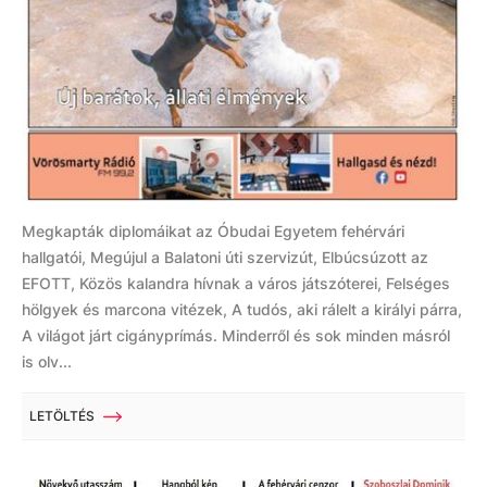
Megkapták diplomáikat az Óbudai Egyetem fehérvári
hallgatói, Megújul a Balatoni úti szervizút, Elbúcsúzott az
EFOTT, Közös kalandra hívnak a város játszóterei, Felséges
hölgyek és marcona vitézek, A tudós, aki rálelt a királyi párra,
A világot járt cigányprímás. Minderről és sok minden másról
is olv...
LETÖLTÉS