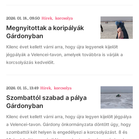
2026. 01. 18., 09:50
Hírek
,
korcsolya
Megnyitottak a koripályák
Gárdonyban
Kilenc évet kellett várni arra, hogy újra legyenek kijelölt
jégpályák a Velencei-tavon, amelyek továbbra is várják a
korcsolyázás kedvelőit.
2026. 01. 15., 13:49
Hírek
,
korcsolya
Szombattól szabad a pálya
Gárdonyban
Kilenc évet kellett várni arra, hogy újra legyen kijelölt jégpálya
a Velencei-tavon. Gárdony önkormányzata döntött úgy, hogy
szombattól két helyen is engedélyezi a korcsolyázást. 8 és