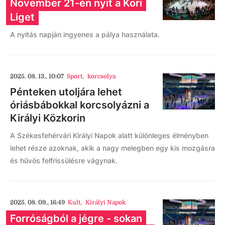
November 21-én nyit a Kori
Liget
A nyitás napján ingyenes a pálya használata.
2025. 08. 13., 10:07
Sport
,
korcsolya
Pénteken utoljára lehet
óriásbábokkal korcsolyázni a
Királyi Közkorin
A Székesfehérvári Királyi Napok alatt különleges élményben
lehet része azoknak, akik a nagy melegben egy kis mozgásra
és hűvös felfrissülésre vágynak.
2025. 08. 09., 16:49
Kult
,
Királyi Napok
Forróságból a jégre - sokan