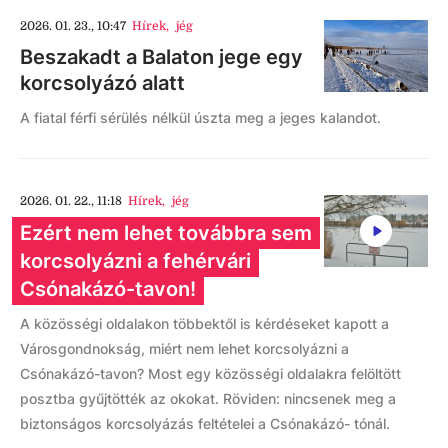
2026. 01. 23., 10:47
Hírek
,
jég
Beszakadt a Balaton jege egy
korcsolyázó alatt
A fiatal férfi sérülés nélkül úszta meg a jeges kalandot.
2026. 01. 22., 11:18
Hírek
,
jég
Ezért nem lehet továbbra sem
korcsolyázni a fehérvári
Csónakázó-tavon!
A közösségi oldalakon többektől is kérdéseket kapott a
Városgondnokság, miért nem lehet korcsolyázni a
Csónakázó-tavon? Most egy közösségi oldalakra felöltött
posztba gyűjtötték az okokat. Röviden: nincsenek meg a
biztonságos korcsolyázás feltételei a Csónakázó- tónál.