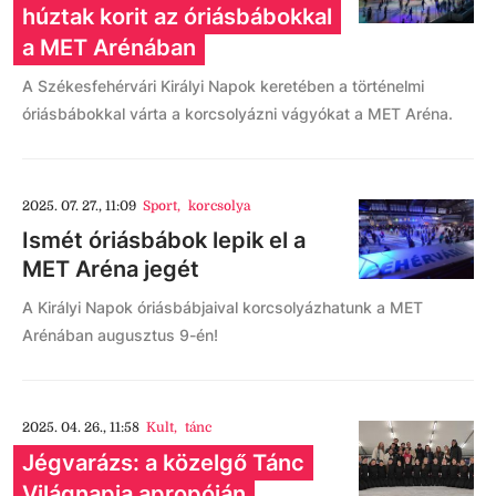
húztak korit az óriásbábokkal
a MET Arénában
A Székesfehérvári Királyi Napok keretében a történelmi
óriásbábokkal várta a korcsolyázni vágyókat a MET Aréna.
2025. 07. 27., 11:09
Sport
,
korcsolya
Ismét óriásbábok lepik el a
MET Aréna jegét
A Királyi Napok óriásbábjaival korcsolyázhatunk a MET
Arénában augusztus 9-én!
2025. 04. 26., 11:58
Kult
,
tánc
Jégvarázs: a közelgő Tánc
Világnapja apropóján