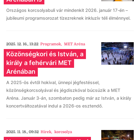
Országos korcsolyabuli vár mindenkit 2026. január 17-én –
jubileumi programsorozat tízezreknek inkluzív téli élménnyel.
2025. 12. 16., 13:22
Programok
,
MET Aréna
Közönségkori és István, a
király a fehérvári MET
Arénában
A 2025-ös évtől hokival, ünnepi jégfestéssel,
közönségkorcsolyával és jégdiszkóval búcsúzik a MET
Aréna. Január 3-án, szombaton pedig már az István, a király
koncertváltozatával indul a 2026-os esztendő.
2025. 11. 18., 09:32
Hírek
,
korcsolya