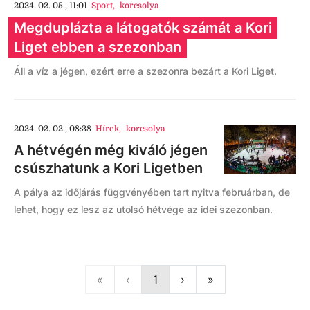
2024. 02. 05., 11:01
Sport
,
korcsolya
Megduplázta a látogatók számát a Kori
Liget ebben a szezonban
Áll a víz a jégen, ezért erre a szezonra bezárt a Kori Liget.
2024. 02. 02., 08:38
Hírek
,
korcsolya
A hétvégén még kiváló jégen
csúszhatunk a Kori Ligetben
A pálya az időjárás függvényében tart nyitva februárban, de
lehet, hogy ez lesz az utolsó hétvége az idei szezonban.
First
Previous
Next
Last
«
‹
1
›
»