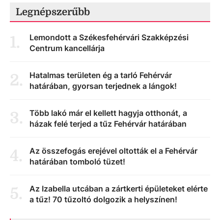
Legnépszerűbb
Lemondott a Székesfehérvári Szakképzési
1
.
Centrum kancellárja
Hatalmas területen ég a tarló Fehérvár
2
.
határában, gyorsan terjednek a lángok!
Több lakó már el kellett hagyja otthonát, a
3
.
házak felé terjed a tűz Fehérvár határában
Az összefogás erejével oltották el a Fehérvár
4
.
határában tomboló tüzet!
Az Izabella utcában a zártkerti épületeket elérte
5
.
a tűz! 70 tűzoltó dolgozik a helyszínen!