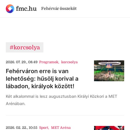
fmc.hu
Fehérvár összeköt
#korcsolya
2026. 07. 29., 08:49
Programok
,
korcsolya
Fehérváron erre is van
lehetőség: hűsölj korival a
lábadon, királyok között!
Két alkalommal is lesz augusztusban Királyi Közkori a MET
Arénában.
2026. 02. 22., 10:55
Sport
,
MET Aréna