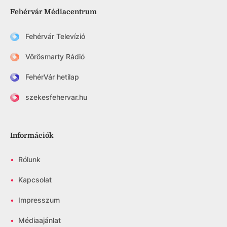
Fehérvár Médiacentrum
Fehérvár Televízió
Vörösmarty Rádió
FehérVár hetilap
szekesfehervar.hu
Információk
•
Rólunk
•
Kapcsolat
•
Impresszum
•
Médiaajánlat