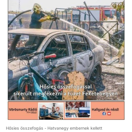
Hősies összefogás - Hatvanegy embernek kellett