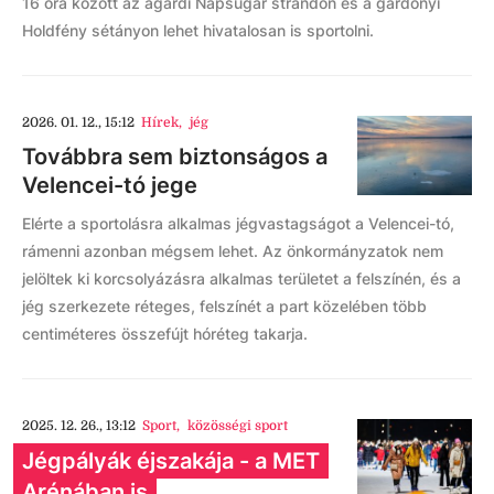
16 óra között az agárdi Napsugár strandon és a gárdonyi
Holdfény sétányon lehet hivatalosan is sportolni.
2026. 01. 12., 15:12
Hírek
,
jég
Továbbra sem biztonságos a
Velencei-tó jege
Elérte a sportolásra alkalmas jégvastagságot a Velencei-tó,
rámenni azonban mégsem lehet. Az önkormányzatok nem
jelöltek ki korcsolyázásra alkalmas területet a felszínén, és a
jég szerkezete réteges, felszínét a part közelében több
centiméteres összefújt hóréteg takarja.
2025. 12. 26., 13:12
Sport
,
közösségi sport
Jégpályák éjszakája - a MET
Arénában is