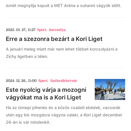
ismét megnyitja kapuit a MET Aréna a suhanni vágyók előtt.
2025. 01. 27., 11:27
Sport
,
korcsolya
Erre a szezonra bezárt a Kori Liget
A januári meleg miatt már nem lehet többet korcsolyázni a
Zichy ligetben a télen.
2024. 12. 26., 11:00
Sport
,
Székesfehérvár
Este nyolcig várja a mozogni
vágyókat ma is a Kori Liget
Ha az ünnepi pihenés és a közös családi ebédek, vacsorák
után egy kis mozgásra vágyna valaki, a Kori Liget december
26-án is vár mindenkit.