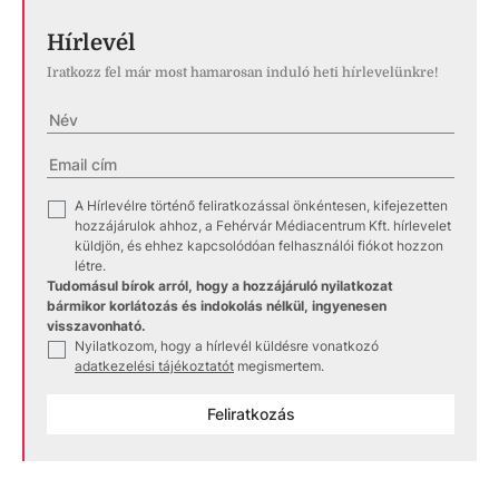
Hírlevél
Iratkozz fel már most hamarosan induló heti hírlevelünkre!
A Hírlevélre történő feliratkozással önkéntesen, kifejezetten
✓
hozzájárulok ahhoz, a Fehérvár Médiacentrum Kft. hírlevelet
küldjön, és ehhez kapcsolódóan felhasználói fiókot hozzon
létre.
Tudomásul bírok arról, hogy a hozzájáruló nyilatkozat
bármikor korlátozás és indokolás nélkül, ingyenesen
visszavonható.
Nyilatkozom, hogy a hírlevél küldésre vonatkozó
✓
adatkezelési tájékoztatót
megismertem.
Feliratkozás