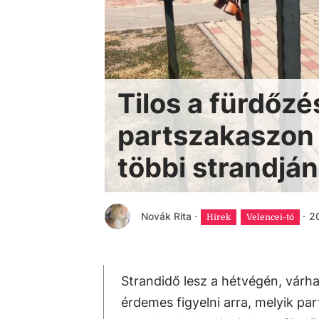
Tilos a fürdőz
partszakaszon 
többi strandjá
Novák Rita
·
·
20
Hírek
Velencei-tó
Strandidő lesz a hétvégén, várha
érdemes figyelni arra, melyik pa