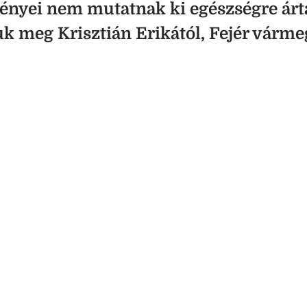
ényei nem mutatnak ki egészségre ár
k meg Krisztián Erikától, Fejér várm