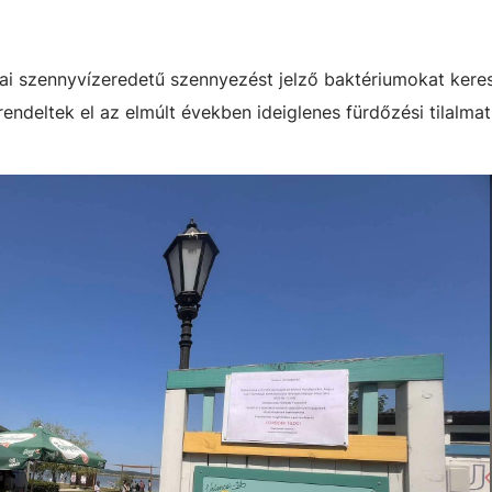
ai szennyvízeredetű szennyezést jelző baktériumokat kere
ndeltek el az elmúlt években ideiglenes fürdőzési tilalmat