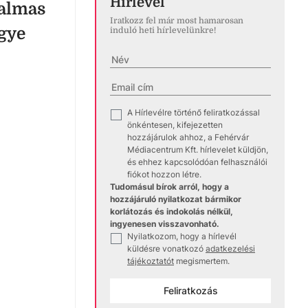
Hírlevél
talmas
Iratkozz fel már most hamarosan
egye
induló heti hírlevelünkre!
A Hírlevélre történő feliratkozással
✓
önkéntesen, kifejezetten
hozzájárulok ahhoz, a Fehérvár
Médiacentrum Kft. hírlevelet küldjön,
és ehhez kapcsolódóan felhasználói
fiókot hozzon létre.
Tudomásul bírok arról, hogy a
hozzájáruló nyilatkozat bármikor
korlátozás és indokolás nélkül,
ingyenesen visszavonható.
Nyilatkozom, hogy a hírlevél
✓
küldésre vonatkozó
adatkezelési
tájékoztatót
megismertem.
Feliratkozás