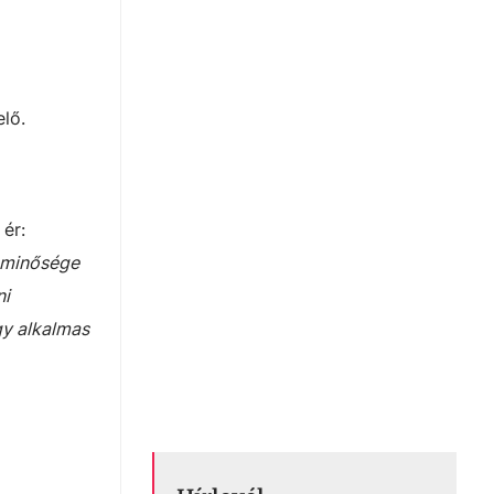
lő.
 ér:
z minősége
ni
gy alkalmas