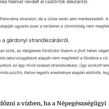
ési tilalmat rendelt el csütörtök délutántól.
 Panoráma strandon, de a vízbe senki sem merészkedett. A
alapján ugyanis ezen a területen a vízminőség nem megfele
a
a gárdonyi strandlezárásról.
 bízik, az ideiglenes fürdőzési tilalom a jövő héten véget
ebb laborvizsgálatok alapján nem megfelelő a fürdésre a ví
unkon, ez egy rövid szabad strandszakasz. Úgy szokott len
nta pozitív, illetve negatív eredménye alapján eldöntik, ho
dőzni a vízben, ha a Népegészségügyi