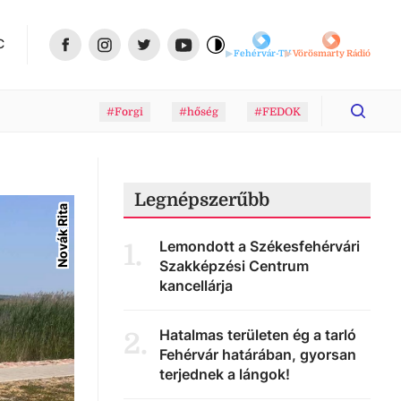
C
Fehérvár-TV
Vörösmarty Rádió
#Forgi
#hőség
#FEDOK
Legnépszerűbb
Novák Rita
Lemondott a Székesfehérvári
1
.
Szakképzési Centrum
kancellárja
Hatalmas területen ég a tarló
2
.
Fehérvár határában, gyorsan
terjednek a lángok!