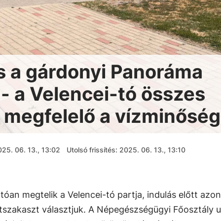
és a gárdonyi Panoráma
- a Velencei-tó összes
n megfelelő a vízminőség
25. 06. 13., 13:02
Utolsó frissítés: 2025. 06. 13., 13:10
tóan megtelik a Velencei-tó partja, indulás előtt azo
rtszakaszt választjuk. A Népegészségügyi Főosztály 