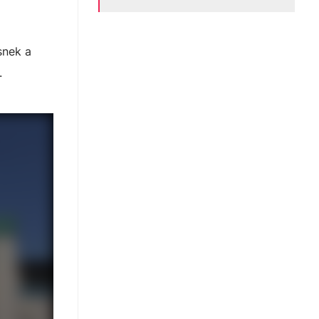
snek a
.