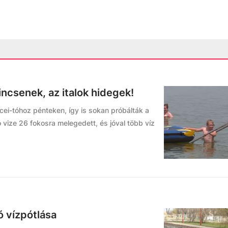
ncsenek, az italok hidegek!
ei-tóhoz pénteken, így is sokan próbálták a
tó vize 26 fokosra melegedett, és jóval több víz
ó vízpótlása