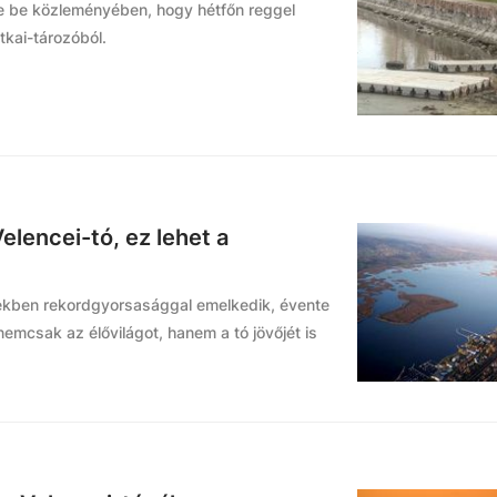
e be közleményében, hogy hétfőn reggel
tkai-tározóból.
elencei-tó, ez lehet a
dekben rekordgyorsasággal emelkedik, évente
emcsak az élővilágot, hanem a tó jövőjét is