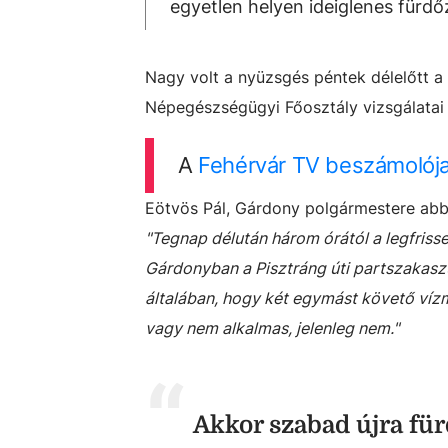
egyetlen helyen ideiglenes fürdőz
Nagy volt a nyüzsgés péntek délelőtt a
Népegészségügyi Főosztály vizsgálatai 
A
Fehérvár TV beszámolój
Eötvös Pál, Gárdony polgármestere abban
"Tegnap délután három órától a legfriss
Gárdonyban a Pisztráng úti partszakasz
általában, hogy két egymást követő vízmi
vagy nem alkalmas, jelenleg nem."
Akkor szabad újra für