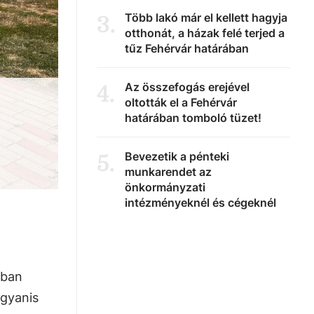
Több lakó már el kellett hagyja
3
.
otthonát, a házak felé terjed a
tűz Fehérvár határában
Az összefogás erejével
4
.
oltották el a Fehérvár
határában tomboló tüzet!
Bevezetik a pénteki
5
.
munkarendet az
önkormányzati
intézményeknél és cégeknél
nban
ugyanis