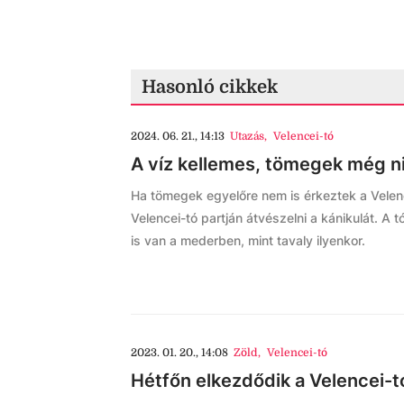
Hasonló cikkek
2024. 06. 21., 14:13
Utazás
,
Velencei-tó
A víz kellemes, tömegek még ni
Ha tömegek egyelőre nem is érkeztek a Velenc
Velencei-tó partján átvészelni a kánikulát. A 
is van a mederben, mint tavaly ilyenkor.
2023. 01. 20., 14:08
Zöld
,
Velencei-tó
Hétfőn elkezdődik a Velencei-t