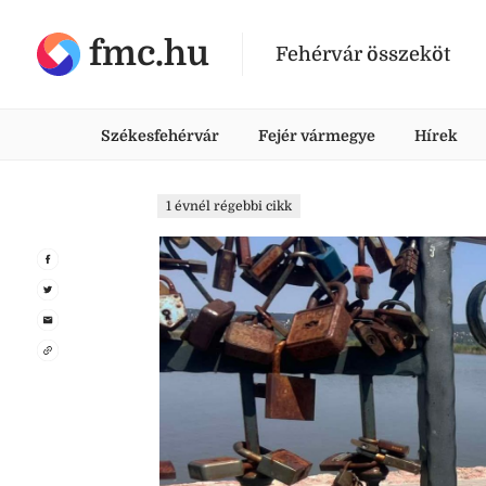
fmc.hu
Fehérvár összeköt
Székesfehérvár
Fejér vármegye
Hírek
1 évnél régebbi cikk