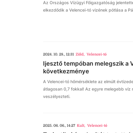
Az Országos Vízügyi Főigazgatóság jelentett
elkezdődik a Velencei-tó vizének pótlása a Pá
2024. 10. 28., 12:31
Zöld
,
Velencei-tó
Ijesztő tempóban melegszik a V
következménye
A Velencei-tó hőmérséklete az elmúlt évtize
átlagosan 0,7 fokkal! Az egyre melegebb víz n
veszélyezteti.
2025. 06. 06., 14:27
Kult
,
Velencei-tó