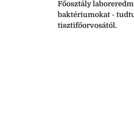
Főosztály laboreredm
baktériumokat - tudtu
tisztifőorvosától.