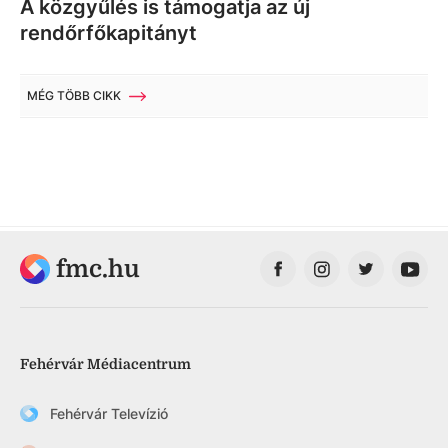
A közgyűlés is támogatja az új
rendőrfőkapitányt
MÉG TÖBB CIKK
fmc.hu
Fehérvár Médiacentrum
Fehérvár Televízió