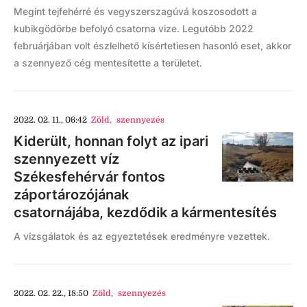
Megint tejfehérré és vegyszerszagúvá koszosodott a
kubikgödörbe befolyó csatorna vize. Legutóbb 2022
februárjában volt észlelhető kísértetiesen hasonló eset, akkor
a szennyező cég mentesítette a területet.
2022. 02. 11., 06:42
Zöld
,
szennyezés
Kiderült, honnan folyt az ipari
szennyezett víz
Székesfehérvár fontos
záportározójának
csatornájába, kezdődik a kármentesítés
A vizsgálatok és az egyeztetések eredményre vezettek.
2022. 02. 22., 18:50
Zöld
,
szennyezés