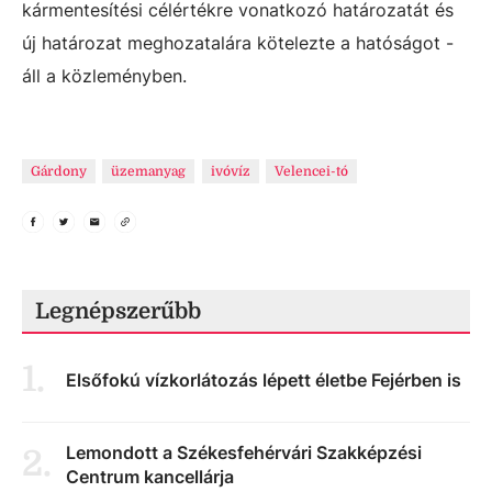
kármentesítési célértékre vonatkozó határozatát és
új határozat meghozatalára kötelezte a hatóságot -
áll a közleményben.
Gárdony
üzemanyag
ivóvíz
Velencei-tó
Legnépszerűbb
1
.
Elsőfokú vízkorlátozás lépett életbe Fejérben is
Lemondott a Székesfehérvári Szakképzési
2
.
Centrum kancellárja