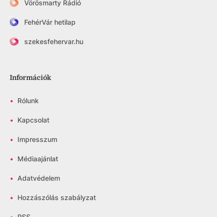
Vörösmarty Rádió
FehérVár hetilap
szekesfehervar.hu
Információk
•
Rólunk
•
Kapcsolat
•
Impresszum
•
Médiaajánlat
•
Adatvédelem
•
Hozzászólás szabályzat
•
RSS