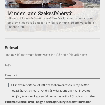
Minden, ami Székesfehérvár
Mindened Fehérvár és környéke? Nekünk is. Hírek, érdekességek,
programok és beszélgetések a világ szerintünk legjobb városáról a
Facebookon.
Hírlevél
Iratkozz fel már most hamarosan induló heti hírlevelünkre!
✓
A Hírlevélre történő feliratkozással önkéntesen, kifejezetten
hozzájárulok ahhoz, a Fehérvár Médiacentrum Kft. hírlevelet
küldjön, és ehhez kapcsolódóan felhasználói fiókot hozzon létre.
Tudomásul bírok arról, hogy a hozzájáruló nyilatkozat bármikor