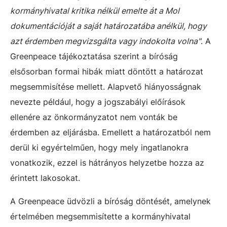
kormányhivatal kritika nélkül emelte át a Mol
dokumentációját a saját határozatába anélkül, hogy
azt érdemben megvizsgálta vagy indokolta volna"
. A
Greenpeace tájékoztatása szerint a bíróság
elsősorban formai hibák miatt döntött a határozat
megsemmisítése mellett. Alapvető hiányosságnak
nevezte például, hogy a jogszabályi előírások
ellenére az önkormányzatot nem vonták be
érdemben az eljárásba. Emellett a határozatból nem
derül ki egyértelműen, hogy mely ingatlanokra
vonatkozik, ezzel is hátrányos helyzetbe hozza az
érintett lakosokat.
A Greenpeace üdvözli a bíróság döntését, amelynek
értelmében megsemmisítette a kormányhivatal