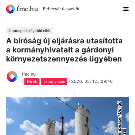
fmc.hu
Fehérvár összeköt
2 hónapnál régebbi cikk
A bíróság új eljárásra utasította
a kormányhivatalt a gárdonyi
környezetszennyezés ügyében
fmc.hu
·
·
2026. 05. 12., 09:46
Hírek
szennyezés
G
r
e
e
n
p
e
a
c
e
/
D
ö
r
g
ő
Z
s
u
z
s