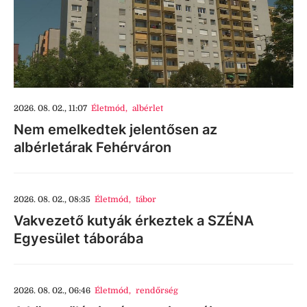
2026. 08. 02., 11:07
Életmód
,
albérlet
Nem emelkedtek jelentősen az
albérletárak Fehérváron
2026. 08. 02., 08:35
Életmód
,
tábor
Vakvezető kutyák érkeztek a SZÉNA
Egyesület táborába
2026. 08. 02., 06:46
Életmód
,
rendőrség