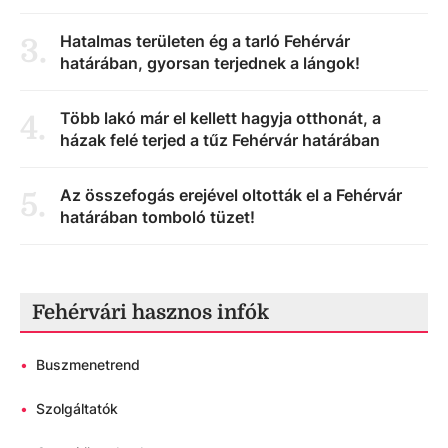
Hatalmas területen ég a tarló Fehérvár
3
.
határában, gyorsan terjednek a lángok!
Több lakó már el kellett hagyja otthonát, a
4
.
házak felé terjed a tűz Fehérvár határában
Az összefogás erejével oltották el a Fehérvár
5
.
határában tomboló tüzet!
Fehérvári hasznos infók
•
Buszmenetrend
•
Szolgáltatók