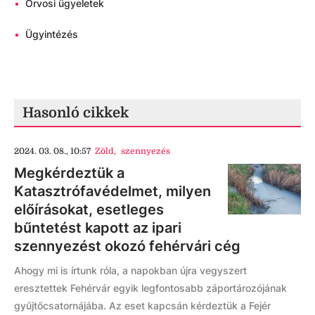
•
Orvosi ügyeletek
•
Ügyintézés
Hasonló cikkek
2024. 03. 08., 10:57
Zöld
,
szennyezés
Megkérdeztük a
Katasztrófavédelmet, milyen
előírásokat, esetleges
bűntetést kapott az ipari
szennyezést okozó fehérvári cég
Ahogy mi is írtunk róla, a napokban újra vegyszert
eresztettek Fehérvár egyik legfontosabb záportározójának
gyűjtőcsatornájába. Az eset kapcsán kérdeztük a Fejér