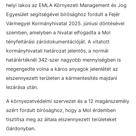
helyi lakos az EMLA Környezeti Management és Jog
Egyesület segítségével bírósághoz fordult a Fejér
Vármegyei Kormányhivatal 2025. júniusi döntésével
szemben, amelyben a hivatal elfogadta a Mol
tényfeltárási záródokumentációját. A vitatott
kormányhivatali határozat jelentős, a normál
határértéknél 342-szer nagyobb mennyiségben is
megengedte volna a káros anyagok jelenlétét az
elszennyezett területen a kármentesítés majdani
lezárása után.
A környezetvédelmi szervezet és a 12 magánszemély
azért fordult bírósághoz, hogy a Mol érdemben
tisztítsa meg az általa elszennyezett területeket
Gárdonyban.