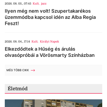
2026. 08. 05., 07:45
Kult
,
jazz
Ilyen még nem volt! Szupertakarékos
üzemmódba kapcsol idén az Alba Regia
Feszt!
2026. 08. 04., 17:14
Kult
,
Királyi Napok
Elkezdődtek a Hűség és árulás
olvasópróbái a Vörösmarty Színházban
MÉG TÖBB CIKK
Életmód