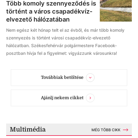
Több komoly szennyeződés is
történt a város csapadékvíz-
elvezető hálózatában
Nem egész két hónap telt el az évből, és már több komoly
szennyezés is történt városi csapadékvíz-elvezető
hálózatban. Székesfehérvár polgármestere Facebook-
posztban hívja fel a figyelmet: vigyázzunk városunkra!
Továbbiak betöltése
Ajánlj nekem cikket
Multimédia
MÉG TÖBB CIKK