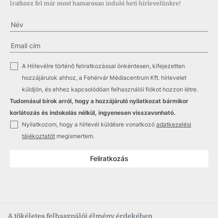
Iratkozz fel már most hamarosan induló heti hírlevelünkre!
✓
A Hírlevélre történő feliratkozással önkéntesen, kifejezetten
hozzájárulok ahhoz, a Fehérvár Médiacentrum Kft. hírlevelet
küldjön, és ehhez kapcsolódóan felhasználói fiókot hozzon létre.
Tudomásul bírok arról, hogy a hozzájáruló nyilatkozat bármikor
korlátozás és indokolás nélkül, ingyenesen visszavonható.
✓
Nyilatkozom, hogy a hírlevél küldésre vonatkozó
adatkezelési
tájékoztatót
megismertem.
Feliratkozás
A tökéletes felhasználói élmény érdekében