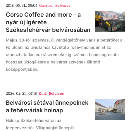
2018. 05. 31., 09:05
Gasztro
,
Belváros
Corso Coffee and more - a
nyár új ígérete
Székesfehérvár belvárosában
Május 30-tól izgalmas, új vendéglátóhely várja a betérőket a
Fő utcán: az újhullámos kávétól a rosé-limonádén át az
utánozhatatlan cukrászremekekig számos finomság csábít
hosszas üldögélésre a belváros szívének lüktető
középpontjában.
2026. 02. 21., 07:18
Kult
,
Belváros
Belvárosi sétával ünnepelnek
a fehérváriak holnap
Holnap Székesfehérváron az
Idegenvezetők Világnapját ünneplik.