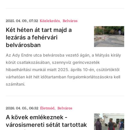
2025. 04. 09., 07:32
Közlekedés
,
Belváros
Két héten át tart majd a
lezárás a fehérvári
belvárosban
Az Ady Endre utca belvárosba vezető ágán, a Mátyás király
körút csatlakozásában, szennyvíz gerincvezeték
hibaelhárítási munkái miatt 2025. április 10-én, csütörtöktől
várhatóan két hét időtartamban forgalomkorlátozásokra kell
számítani.
2026. 04. 05., 06:32
Életmód
,
Belváros
A kövek emlékeznek -
városismereti sétát tartottak