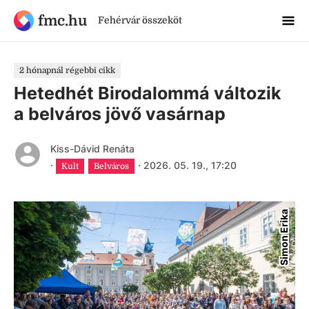
fmc.hu
Fehérvár összeköt
2 hónapnál régebbi cikk
Hetedhét Birodalommá változik
a belváros jövő vasárnap
Kiss-Dávid Renáta
·
·
2026. 05. 19., 17:20
Kult
Belváros
Simon Erika