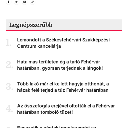
Legnépszerűbb
Lemondott a Székesfehérvári Szakképzési
1
.
Centrum kancellárja
Hatalmas területen ég a tarló Fehérvár
2
.
határában, gyorsan terjednek a lángok!
Több lakó már el kellett hagyja otthonát, a
3
.
házak felé terjed a tűz Fehérvár határában
Az összefogás erejével oltották el a Fehérvár
4
.
határában tomboló tüzet!
Bevezetik a pénteki munkarendet az