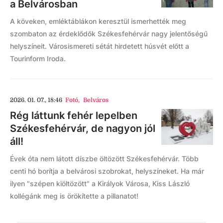
a Belvárosban
A köveken, emléktáblákon keresztül ismerhették meg
szombaton az érdeklődők Székesfehérvár nagy jelentőségű
helyszíneit. Városismereti sétát hirdetett húsvét előtt a
Tourinform Iroda.
2026. 01. 07., 18:46
Fotó
,
Belváros
Rég láttunk fehér lepelben
Székesfehérvár, de nagyon jól
áll!
Évek óta nem látott díszbe öltözött Székesfehérvár. Több
centi hó borítja a belvárosi szobrokat, helyszíneket. Ha már
ilyen "szépen kiöltözött" a Királyok Városa, Kiss László
kollégánk meg is örökítette a pillanatot!