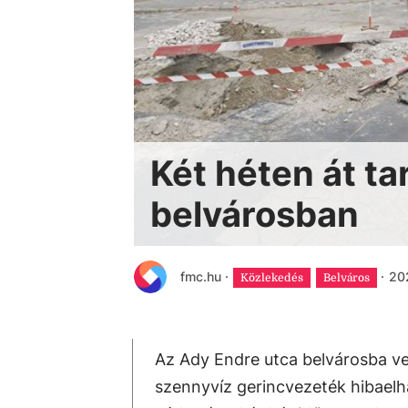
Két héten át ta
belvárosban
fmc.hu
·
·
202
Közlekedés
Belváros
Az Ady Endre utca belvárosba ve
szennyvíz gerincvezeték hibaelhá