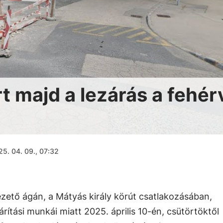
rt majd a lezárás a fehér
5. 04. 09., 07:32
zető ágán, a Mátyás király körút csatlakozásában,
rítási munkái miatt 2025. április 10-én, csütörtöktől