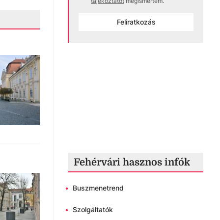
tájékoztatót
megismertem.
Feliratkozás
Fehérvári hasznos infók
•
Buszmenetrend
•
Szolgáltatók