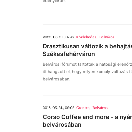
edényekbe.
2022. 06. 21., 07:47
Közlekedés
,
Belváros
Drasztikusan változik a behajtá
Székesfehérváron
Belvárosi fórumot tartottak a hatósági ellenőrzé
itt hangzott el, hogy milyen komoly változás 
belvárosában.
2018. 05. 31., 09:05
Gasztro
,
Belváros
Corso Coffee and more - a nyár
belvárosában