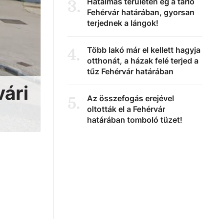
Hatalmas területen ég a tarló
3
.
Fehérvár határában, gyorsan
terjednek a lángok!
Több lakó már el kellett hagyja
4
.
otthonát, a házak felé terjed a
tűz Fehérvár határában
vári
Az összefogás erejével
5
.
oltották el a Fehérvár
határában tomboló tüzet!