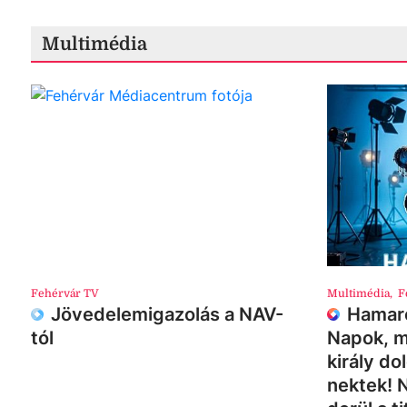
Multimédia
Fehérvár TV
Multimédia
,
F
Jövedelemigazolás a NAV-
Hamaro
tól
Napok, m
király do
nektek! 