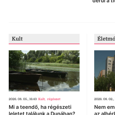
derül a ti
Kult
Életm
2026. 08. 05., 16:43
Kult
,
régészet
2026. 08. 02., 
Mi a teendő, ha régészeti
Nem eme
leletet találunk a Dunában?
az albér