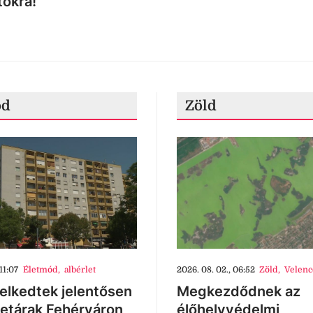
tokra!
ód
Zöld
11:07
Életmód
,
albérlet
2026. 08. 02., 06:52
Zöld
,
Velenc
lkedtek jelentősen
Megkezdődnek az
letárak Fehérváron
élőhelyvédelmi