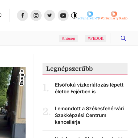
C
Fehérvár-TV
Vörösmarty Rádió
#hőség
#FEDOK
Legnépszerűbb
Google
Elsőfokú vízkorlátozás lépett
1
.
életbe Fejérben is
Lemondott a Székesfehérvári
2
.
Szakképzési Centrum
kancellárja