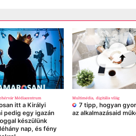
ehérvár Médiacentrum
Multimédia
,
digitális világ
san itt a Királyi
7 tipp, hogyan gyor
i pedig egy igazán
az alkalmazásaid mű
loggal készülünk
Néhány nap, és fény