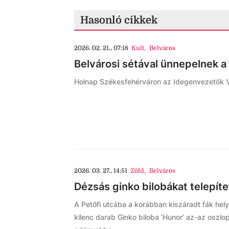
Hasonló cikkek
2026. 02. 21., 07:18
Kult
,
Belváros
Belvárosi sétával ünnepelnek a
Holnap Székesfehérváron az Idegenvezetők Vi
2026. 03. 27., 14:51
Zöld
,
Belváros
Dézsás ginko bilobákat telepíte
A Petőfi utcába a korábban kiszáradt fák hel
kilenc darab Ginko biloba ’Hunor’ az-az oszlo