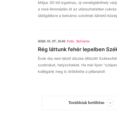
Május 30-tól izgalmas, új vendéglátóhely várj
a rosé-limonádén át az utánozhatatlan cukr
üldögélésre a belváros szívének lüktető közé
2026. 01. 07., 18:46
Fotó
,
Belváros
Rég láttunk fehér lepelben Szék
Évek óta nem látott díszbe öltözött Székesfehé
szobrokat, helyszíneket. Ha már ilyen "szépen 
kollégánk meg is örökítette a pillanatot!
Továbbiak betöltése