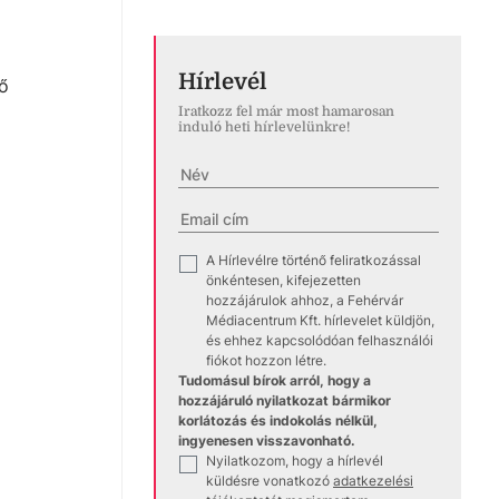
Hírlevél
nő
Iratkozz fel már most hamarosan
induló heti hírlevelünkre!
A Hírlevélre történő feliratkozással
✓
önkéntesen, kifejezetten
hozzájárulok ahhoz, a Fehérvár
Médiacentrum Kft. hírlevelet küldjön,
és ehhez kapcsolódóan felhasználói
fiókot hozzon létre.
Tudomásul bírok arról, hogy a
hozzájáruló nyilatkozat bármikor
korlátozás és indokolás nélkül,
ingyenesen visszavonható.
Nyilatkozom, hogy a hírlevél
✓
küldésre vonatkozó
adatkezelési