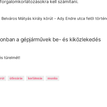
forgalomkorlátozásokra kell számítani.
a Belváros Mátyás király körút - Ady Endre utca felől törté
azonban a gépjárművek be- és kiközlekedés
s türelmét!
rút
útlezárás
korlátozás
munka