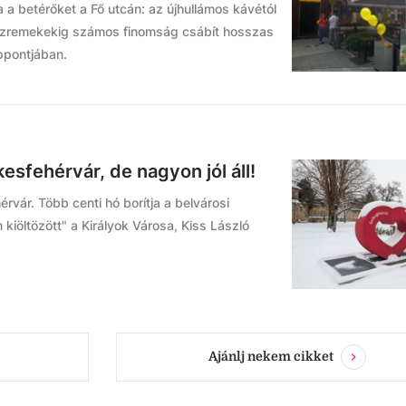
a a betérőket a Fő utcán: az újhullámos kávétól
ászremekekig számos finomság csábít hosszas
ppontjában.
esfehérvár, de nagyon jól áll!
rvár. Több centi hó borítja a belvárosi
kiöltözött" a Királyok Városa, Kiss László
Ajánlj nekem cikket