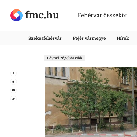
fmc.hu
Fehérvár összeköt
Székesfehérvár
Fejér vármegye
Hírek
1 évnél régebbi cikk