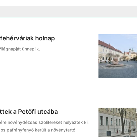
 fehérváriak holnap
lágnapját ünneplik.
ttek a Petőfi utcába
yére növénydézsás szolitereket helyeztek ki,
pos páfrányfenyő került a növénytartó