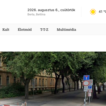
2026. augusztus 6., csütörtök
41
 °
Berta, Bettina
Kult
Életmód
T-T-Z
Multimédia