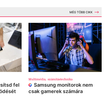
MÉG TÖBB CIKK
Multimédia
,
számítástechnika
sítsd fel
Samsung monitorok nem
ködését
csak gamerek számára