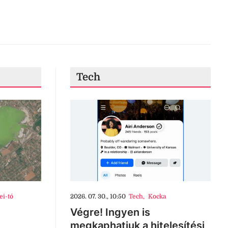
Tech
ei-tó
2026. 07. 30., 10:50
Tech
,
Kocka
Végre! Ingyen is
megkaphatjuk a hitelesítési