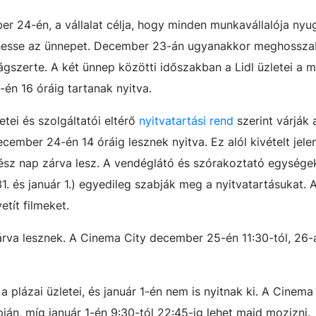
ber 24-én, a vállalat célja, hogy minden munkavállalója ny
lthesse az ünnepet. December 23-án ugyanakkor meghossza
zágszerte. A két ünnep közötti időszakban a Lidl üzletei a
én 16 óráig tartanak nyitva.
etei és szolgáltatói eltérő
nyitvatartási rend
szerint várják 
cember 24-én 14 óráig lesznek nyitva. Ez alól kivételt jelent
sz nap zárva lesz. A
vendéglátó és szórakoztató egysége
31. és január 1.) egyedileg szabják meg a nyitvatartásukat.
tít filmeket.
va lesznek. A Cinema City december 25-én 11:30-tól, 26-á
plázai üzletei, és január 1-én nem is nyitnak ki. A Cinema
pján, míg január 1-én 9:30-tól 22:45-ig lehet majd mozizni.