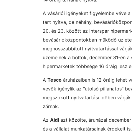
A vásárlói igényeket figyelembe véve a
tart nyitva, de néhány, bevásárlóközp
20. és 23. között az Interspar hipermark
bevásárlóközpontokban működő üzletek
meghosszabbított nyitvatartással várják
üzemelnek a boltok, december 31-én a s
hipermarketek többsége 16 óráig lesz e
A
Tesco
áruházaiban is 12 óráig lehet v
vevők igénylik az "utolsó pillanatos" b
megszokott nyitvatartási időben várjá
zárnak.
Az
Aldi
azt közölte, áruházai december 
és a vállalat munkatársainak érdekeit is