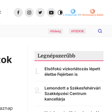
C
Fehérvár-TV
Vörösmarty Rádió
#hőség
#FEDOK
Legnépszerűbb
tok
Elsőfokú vízkorlátozás lépett
1
.
életbe Fejérben is
Lemondott a Székesfehérvári
2
.
Szakképzési Centrum
kancellárja
 aznap