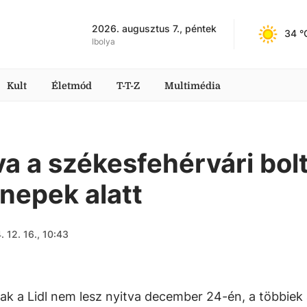
2026. augusztus 7., péntek
34
 °
Ibolya
Kult
Életmód
T-T-Z
Multimédia
va a székesfehérvári bol
nepek alatt
 12. 16., 10:43
sak a Lidl nem lesz nyitva december 24-én, a többiek