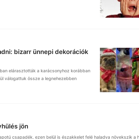
adni: bizarr ünnepi dekorációk
obban elárasztották a karácsonyhoz korábban
zül válogattuk össze a legnehezebben
yhülés jön
potú csapadék, ezen belül is északkelet felé haladva növekszik a 