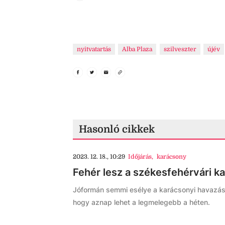
nyitvatartás
Alba Plaza
szilveszter
újév
Hasonló cikkek
2023. 12. 18., 10:29
Időjárás
,
karácsony
Fehér lesz a székesfehérvári k
Jóformán semmi esélye a karácsonyi havazásn
hogy aznap lehet a legmelegebb a héten.