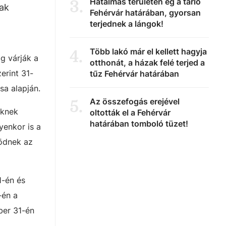
Hatalmas területen ég a tarló
3
.
nak
Fehérvár határában, gyorsan
terjednek a lángok!
Több lakó már el kellett hagyja
4
.
g várják a
otthonát, a házak felé terjed a
erint 31-
tűz Fehérvár határában
sa alapján.
Az összefogás erejével
5
.
őknek
oltották el a Fehérvár
határában tomboló tüzet!
yenkor is a
ködnek az
1-én és
-én a
ber 31-én