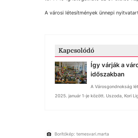
A városi létesítmények ünnepi nyitvatar
Kapcsolódó
Így várják a vár
időszakban
A Városgondnokság lét
2025. január 1-je között. Uszoda, Kori Li
Borítókép: temesvari.marta