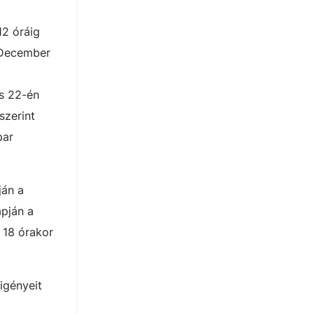
2 óráig
. December
s 22-én
szerint
par
ján a
apján a
 18 órakor
igényeit