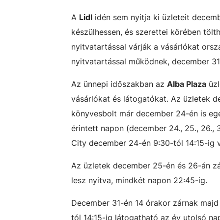
A
Lidl
idén sem nyitja ki üzleteit decem
készülhessen, és szerettei körében tö
nyitvatartással várják a vásárlókat ors
nyitvatartással működnek, december 31-
Az ünnepi időszakban az
Alba Plaza
üzl
vásárlókat és látogatókat. Az üzletek de
könyvesbolt már december 24-én is egé
érintett napon (december 24., 25., 26., 
City december 24-én 9:30-tól 14:15-ig ve
Az üzletek december 25-én és 26-án zár
lesz nyitva, mindkét napon 22:45-ig.
December 31-én 14 órakor zárnak majd a 
tól 14:15-ig látogatható az év utolsó na