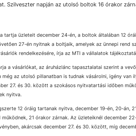
at. Szilveszter napján az utolsó boltok 16 órakor zár
 tartja üzleteit december 24-én, a boltok általában 12 órái
övetően 27-én nyitnak a boltjaik, amelyek az ünnepi rend sz
ásárlók rendelkezésére, írja az MTI a vállalatok tájékoztatá
ja a vásárlókat, az áruházlánc tapasztalatai szerint a vev
még az utolsó pillanatban is tudnak vásárolni, igény van il
ember 27. és 30. között a szokásos nyitvatartási időben mű
ek nyitva.
zerte 12 óráig tartanak nyitva, december 19-én, 20-án, 2
l működnek, 21 órakor zárnak. Az üzleteiknél december 22
rvényben, akárcsak december 27. és 30. között, míg decem