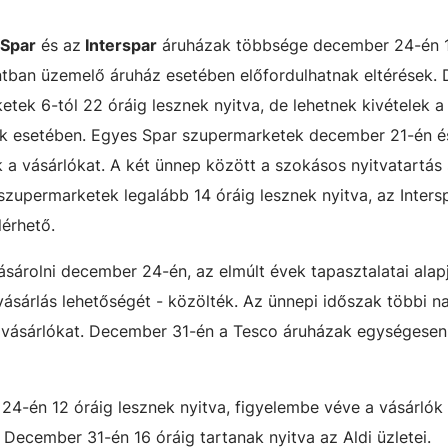
Spar
és az
Interspar
áruházak többsége december 24-én 1
ontban üzemelő áruház esetében előfordulhatnak eltérések
etek 6-tól 22 óráig lesznek nyitva, de lehetnek kivételek a
 esetében. Egyes Spar szupermarketek december 21-én é
 a vásárlókat. A két ünnep között a szokásos nyitvatartás 
zupermarketek legalább 14 óráig lesznek nyitva, az Inters
lérhető.
ásárolni december 24-én, az elmúlt évek tapasztalatai alap
evásárlás lehetőségét - közölték. Az ünnepi időszak többi n
k vásárlókat. December 31-én a Tesco áruházak egységesen
24-én 12 óráig lesznek nyitva, figyelembe véve a vásárlók 
. December 31-én 16 óráig tartanak nyitva az Aldi üzletei.