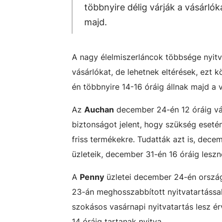
többnyire délig várják a vásárlók
majd.
A nagy élelmiszerláncok többsége nyitva
vásárlókat, de lehetnek eltérések, ezt k
én többnyire 14-16 óráig állnak majd a v
Az
Auchan
december 24-én 12 óráig vár
biztonságot jelent, hogy szükség esetén 
friss termékekre. Tudatták azt is, dec
üzleteik, december 31-én 16 óráig leszn
A
Penny
üzletei december 24-én országs
23-án meghosszabbított nyitvatartássa
szokásos vasárnapi nyitvatartás lesz é
14 óráig tartanak nyitva.