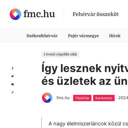
fmc.hu
Fehérvár összeköt
Székesfehérvár
Fejér vármegye
Hírek
1 évnél régebbi cikk
Így lesznek nyit
és üzletek az ün
fmc.hu
·
·
2024.
Vásárlás
karácsony
A nagy élelmiszerláncok közül c