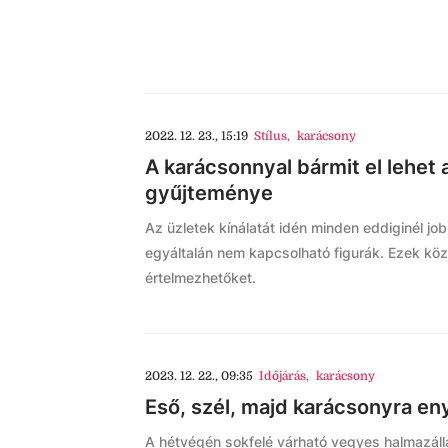
2022. 12. 23., 15:19
Stílus
,
karácsony
A karácsonnyal bármit el lehet 
gyűjteménye
Az üzletek kínálatát idén minden eddiginél j
egyáltalán nem kapcsolható figurák. Ezek kö
értelmezhetőket.
2023. 12. 22., 09:35
Időjárás
,
karácsony
Eső, szél, majd karácsonyra en
A hétvégén sokfelé várható vegyes halmazálla