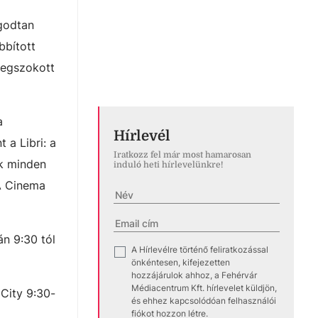
ugodtan
bbított
 megszokott
a
Hírlevél
 a Libri: a
Iratkozz fel már most hamarosan
k minden
induló heti hírlevelünkre!
 A Cinema
n 9:30 tól
A Hírlevélre történő feliratkozással
✓
önkéntesen, kifejezetten
hozzájárulok ahhoz, a Fehérvár
Médiacentrum Kft. hírlevelet küldjön,
 City 9:30-
és ehhez kapcsolódóan felhasználói
fiókot hozzon létre.