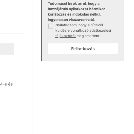
Tudomásul bírok arról, hogy a
hozzájáruló nyilatkozat bármikor
korlátozás és indokolás nélkül,
ingyenesen visszavonható.
Nyilatkozom, hogy a hírlevél
✓
küldésre vonatkozó
adatkezelési
tájékoztatót
megismertem.
Feliratkozás
24-e és