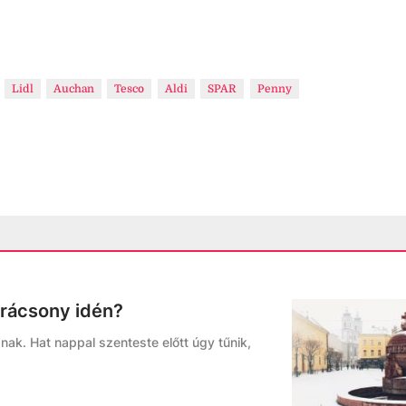
Lidl
Auchan
Tesco
Aldi
SPAR
Penny
arácsony idén?
ak. Hat nappal szenteste előtt úgy tűnik,