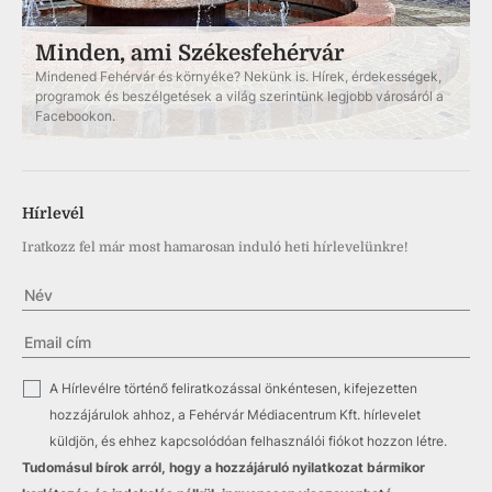
Minden, ami Székesfehérvár
Mindened Fehérvár és környéke? Nekünk is. Hírek, érdekességek,
programok és beszélgetések a világ szerintünk legjobb városáról a
Facebookon.
Hírlevél
Iratkozz fel már most hamarosan induló heti hírlevelünkre!
✓
A Hírlevélre történő feliratkozással önkéntesen, kifejezetten
hozzájárulok ahhoz, a Fehérvár Médiacentrum Kft. hírlevelet
küldjön, és ehhez kapcsolódóan felhasználói fiókot hozzon létre.
Tudomásul bírok arról, hogy a hozzájáruló nyilatkozat bármikor