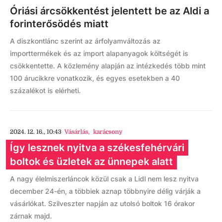
Óriási árcsökkentést jelentett be az Aldi a
forinterősödés miatt
A diszkontlánc szerint az árfolyamváltozás az
importtermékek és az import alapanyagok költségét is
csökkentette. A közlemény alapján az intézkedés több mint
100 árucikkre vonatkozik, és egyes esetekben a 40
százalékot is elérheti.
2024. 12. 16., 10:43
Vásárlás
,
karácsony
Így lesznek nyitva a székesfehérvári
boltok és üzletek az ünnepek alatt
A nagy élelmiszerláncok közül csak a Lidl nem lesz nyitva
december 24-én, a többiek aznap többnyire délig várják a
vásárlókat. Szilveszter napján az utolsó boltok 16 órakor
zárnak majd.