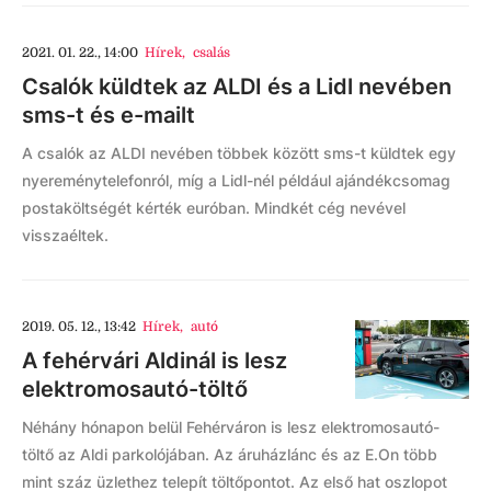
2021. 01. 22., 14:00
Hírek
,
csalás
Csalók küldtek az ALDI és a Lidl nevében
sms-t és e-mailt
A csalók az ALDI nevében többek között sms-t küldtek egy
nyereménytelefonról, míg a Lidl-nél például ajándékcsomag
postaköltségét kérték euróban. Mindkét cég nevével
visszaéltek.
2019. 05. 12., 13:42
Hírek
,
autó
A fehérvári Aldinál is lesz
elektromosautó-töltő
Néhány hónapon belül Fehérváron is lesz elektromosautó-
töltő az Aldi parkolójában. Az áruházlánc és az E.On több
mint száz üzlethez telepít töltőpontot. Az első hat oszlopot