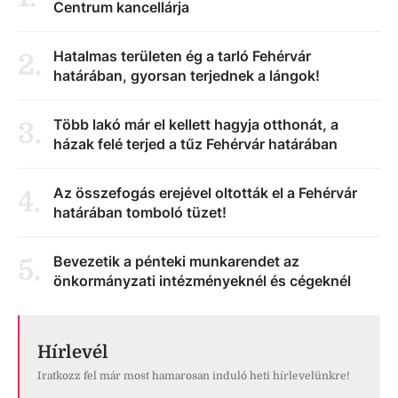
Centrum kancellárja
Hatalmas területen ég a tarló Fehérvár
2
.
határában, gyorsan terjednek a lángok!
Több lakó már el kellett hagyja otthonát, a
3
.
házak felé terjed a tűz Fehérvár határában
Az összefogás erejével oltották el a Fehérvár
4
.
határában tomboló tüzet!
Bevezetik a pénteki munkarendet az
5
.
önkormányzati intézményeknél és cégeknél
Hírlevél
Iratkozz fel már most hamarosan induló heti hírlevelünkre!