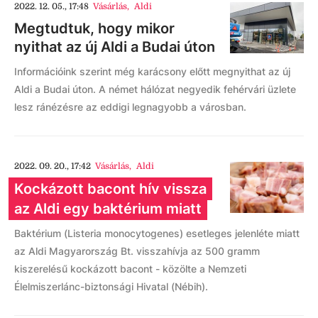
2022. 12. 05., 17:48
Vásárlás
,
Aldi
Megtudtuk, hogy mikor
nyithat az új Aldi a Budai úton
Információink szerint még karácsony előtt megnyithat az új
Aldi a Budai úton. A német hálózat negyedik fehérvári üzlete
lesz ránézésre az eddigi legnagyobb a városban.
2022. 09. 20., 17:42
Vásárlás
,
Aldi
Kockázott bacont hív vissza
az Aldi egy baktérium miatt
Baktérium (Listeria monocytogenes) esetleges jelenléte miatt
az Aldi Magyarország Bt. visszahívja az 500 gramm
kiszerelésű kockázott bacont - közölte a Nemzeti
Élelmiszerlánc-biztonsági Hivatal (Nébih).