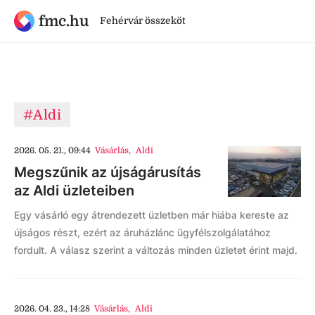
fmc.hu
Fehérvár összeköt
#Aldi
2026. 05. 21., 09:44
Vásárlás
,
Aldi
Megszűnik az újságárusítás
az Aldi üzleteiben
Egy vásárló egy átrendezett üzletben már hiába kereste az
újságos részt, ezért az áruházlánc ügyfélszolgálatához
fordult. A válasz szerint a változás minden üzletet érint majd.
2026. 04. 23., 14:28
Vásárlás
,
Aldi