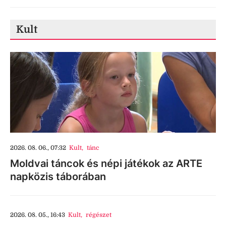
Kult
2026. 08. 06., 07:32
Kult
,
tánc
Moldvai táncok és népi játékok az ARTE
napközis táborában
2026. 08. 05., 16:43
Kult
,
régészet