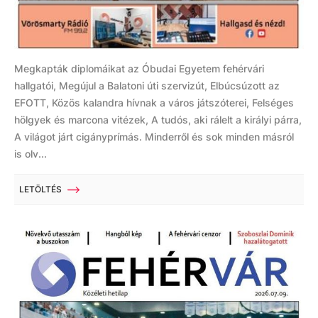
Megkapták diplomáikat az Óbudai Egyetem fehérvári
hallgatói, Megújul a Balatoni úti szervizút, Elbúcsúzott az
EFOTT, Közös kalandra hívnak a város játszóterei, Felséges
hölgyek és marcona vitézek, A tudós, aki rálelt a királyi párra,
A világot járt cigányprímás. Minderről és sok minden másról
is olv...
LETÖLTÉS