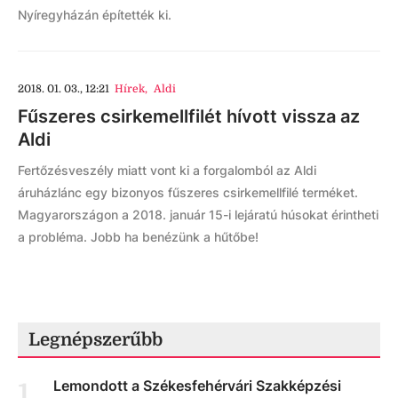
Nyíregyházán építették ki.
2018. 01. 03., 12:21
Hírek
,
Aldi
Fűszeres csirkemellfilét hívott vissza az
Aldi
Fertőzésveszély miatt vont ki a forgalomból az Aldi
áruházlánc egy bizonyos fűszeres csirkemellfilé terméket.
Magyarországon a 2018. január 15-i lejáratú húsokat érintheti
a probléma. Jobb ha benézünk a hűtőbe!
Legnépszerűbb
Lemondott a Székesfehérvári Szakképzési
1
.