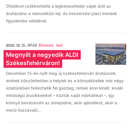
Ötödével csökkentette a legkeresettebb vajak árát az
áruházlánc a nemzetközi tej- és beszerzési piaci trendek
figyelembe vételével.
2022. 12. 15., 07:53
Életmód
,
bolt
Megnyílt a negyedik ALDI
Székesfehérváron!
December 15-én nyílt meg új székesfehérvári áruházunk,
aminek köszönhetően a helyiek és a környékbeliek már négy
üzletünkben fedezhetik fel gazdag, remek áron kínált, kiváló
minőségű árucikkeinket – köztük saját márkáinkat –, így
könnyű bevásárolni az ünnepekre, akár ajándékot, akár a
menü hozzávaló...