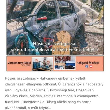
Hősies összefogás - Hatvanegy embernek kellett
ideiglenesen elhagynia otthonát, Új parancsnok a hadosztály
élén, Egyéves a belváros új közösségi tere, Hőség van,
vízhiány nincs, Minden, amit az intermodális csomópontról
tudni kell, Elkezdődtek a Hűség Közös hang és árulás
olvasópróbái, A múlt folyta...