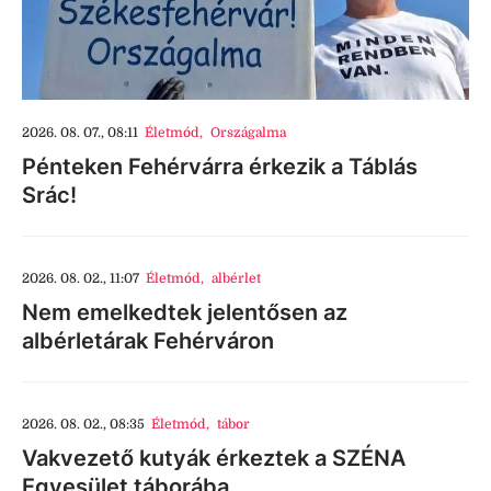
2026. 08. 07., 08:11
Életmód
,
Országalma
Pénteken Fehérvárra érkezik a Táblás
Srác!
2026. 08. 02., 11:07
Életmód
,
albérlet
Nem emelkedtek jelentősen az
albérletárak Fehérváron
2026. 08. 02., 08:35
Életmód
,
tábor
Vakvezető kutyák érkeztek a SZÉNA
Egyesület táborába