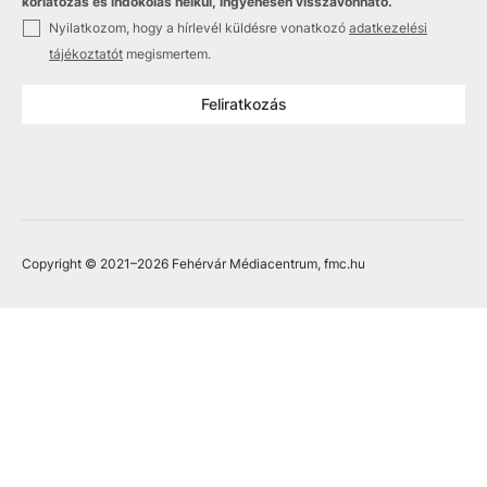
korlátozás és indokolás nélkül, ingyenesen visszavonható.
✓
Nyilatkozom, hogy a hírlevél küldésre vonatkozó
adatkezelési
tájékoztatót
megismertem.
Feliratkozás
Copyright © 2021
–2026
Fehérvár Médiacentrum, fmc.hu