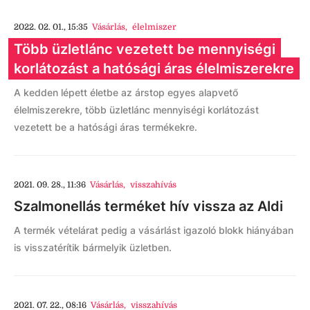
2022. 02. 01., 15:35
Vásárlás
,
élelmiszer
Több üzletlánc vezetett be mennyiségi
korlátozást a hatósági áras élelmiszerekre
A kedden lépett életbe az árstop egyes alapvető
élelmiszerekre, több üzletlánc mennyiségi korlátozást
vezetett be a hatósági áras termékekre.
2021. 09. 28., 11:36
Vásárlás
,
visszahívás
Szalmonellás terméket hív vissza az Aldi
A termék vételárat pedig a vásárlást igazoló blokk hiányában
is visszatérítik bármelyik üzletben.
2021. 07. 22., 08:16
Vásárlás
,
visszahívás