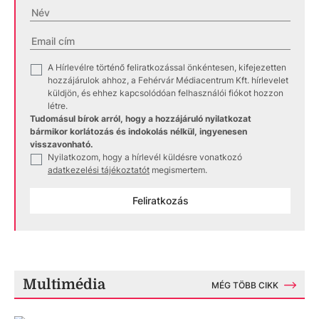
A Hírlevélre történő feliratkozással önkéntesen, kifejezetten
✓
hozzájárulok ahhoz, a Fehérvár Médiacentrum Kft. hírlevelet
küldjön, és ehhez kapcsolódóan felhasználói fiókot hozzon
létre.
Tudomásul bírok arról, hogy a hozzájáruló nyilatkozat
bármikor korlátozás és indokolás nélkül, ingyenesen
visszavonható.
Nyilatkozom, hogy a hírlevél küldésre vonatkozó
✓
adatkezelési tájékoztatót
megismertem.
Feliratkozás
Multimédia
MÉG TÖBB CIKK