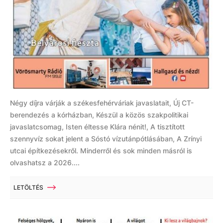
Négy díjra várják a székesfehérváriak javaslatait, Új CT-
berendezés a kórházban, Készül a közös szakpolitikai
javaslatcsomag, Isten éltesse Klára nénit!, A tisztított
szennyvíz sokat jelent a Sóstó vízutánpótlásában, A Zrínyi
utcai építkezésekről. Minderről és sok minden másról is
olvashatsz a 2026....
LETÖLTÉS