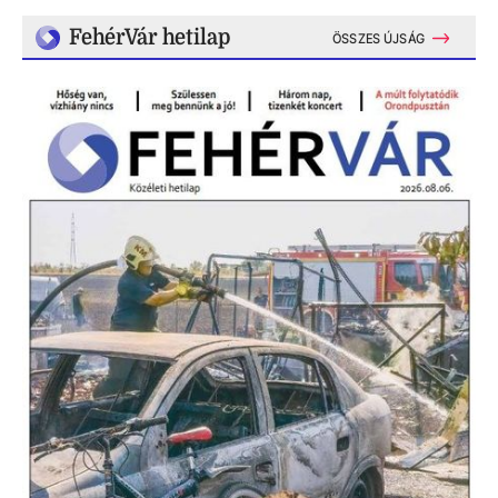
FehérVár hetilap
ÖSSZES ÚJSÁG