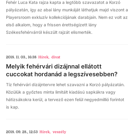
Fehér Luca Kata rajza kapta a legtöbb szavazatot a Korzó
pályázatán, így az abai lány munkáját láthatjuk majd viszont a
Playersroom exkluzív kollekciójának darabjain. Nem ez volt az
első alkalom, hogy a frissen érettségizett lány
Székesfehérvárról készült rajzát elismerték.
2018. 11. 03., 16:38
Hírek
,
divat
Melyik fehérvári dizájnnal ellátott
cuccokat hordanád a legszívesebben?
Tíz fehérvári dizájntervre lehet szavazni a Korzó pályázatán.
Közülük a győztes minta limitált kiadású sapkákra vagy
hátizsákokra kerül, a tervező ezen felül negyedmillió forintot
is kap.
2018. 09. 28., 12:53
Hírek
,
veszély