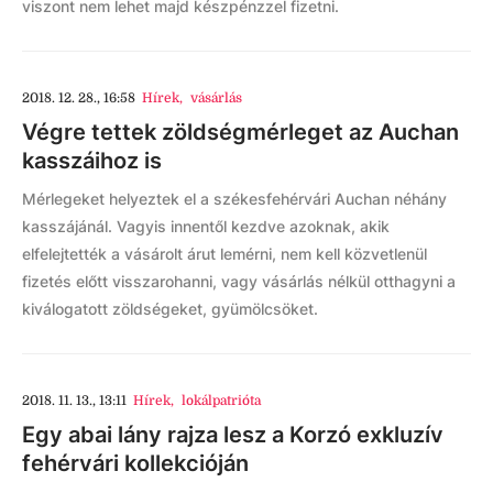
viszont nem lehet majd készpénzzel fizetni.
2018. 12. 28., 16:58
Hírek
,
vásárlás
Végre tettek zöldségmérleget az Auchan
kasszáihoz is
Mérlegeket helyeztek el a székesfehérvári Auchan néhány
kasszájánál. Vagyis innentől kezdve azoknak, akik
elfelejtették a vásárolt árut lemérni, nem kell közvetlenül
fizetés előtt visszarohanni, vagy vásárlás nélkül otthagyni a
kiválogatott zöldségeket, gyümölcsöket.
2018. 11. 13., 13:11
Hírek
,
lokálpatrióta
Egy abai lány rajza lesz a Korzó exkluzív
fehérvári kollekcióján