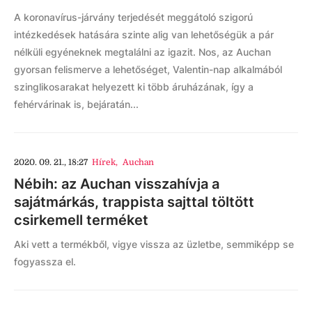
A koronavírus-járvány terjedését meggátoló szigorú
intézkedések hatására szinte alig van lehetőségük a pár
nélküli egyéneknek megtalálni az igazit. Nos, az Auchan
gyorsan felismerve a lehetőséget, Valentin-nap alkalmából
szinglikosarakat helyezett ki több áruházának, így a
fehérvárinak is, bejáratán...
2020. 09. 21., 18:27
Hírek
,
Auchan
Nébih: az Auchan visszahívja a
sajátmárkás, trappista sajttal töltött
csirkemell terméket
Aki vett a termékből, vigye vissza az üzletbe, semmiképp se
fogyassza el.