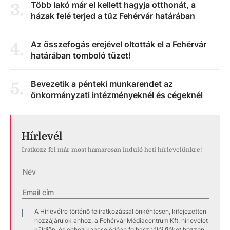
Több lakó már el kellett hagyja otthonát, a
3
.
házak felé terjed a tűz Fehérvár határában
Az összefogás erejével oltották el a Fehérvár
4
.
határában tomboló tüzet!
Bevezetik a pénteki munkarendet az
5
.
önkormányzati intézményeknél és cégeknél
Hírlevél
Iratkozz fel már most hamarosan induló heti hírlevelünkre!
A Hírlevélre történő feliratkozással önkéntesen, kifejezetten
✓
hozzájárulok ahhoz, a Fehérvár Médiacentrum Kft. hírlevelet
küldjön, és ehhez kapcsolódóan felhasználói fiókot hozzon