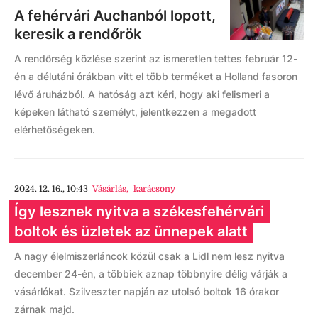
A fehérvári Auchanból lopott,
keresik a rendőrök
A rendőrség közlése szerint az ismeretlen tettes február 12-
én a délutáni órákban vitt el több terméket a Holland fasoron
lévő áruházból. A hatóság azt kéri, hogy aki felismeri a
képeken látható személyt, jelentkezzen a megadott
elérhetőségeken.
2024. 12. 16., 10:43
Vásárlás
,
karácsony
Így lesznek nyitva a székesfehérvári
boltok és üzletek az ünnepek alatt
A nagy élelmiszerláncok közül csak a Lidl nem lesz nyitva
december 24-én, a többiek aznap többnyire délig várják a
vásárlókat. Szilveszter napján az utolsó boltok 16 órakor
zárnak majd.