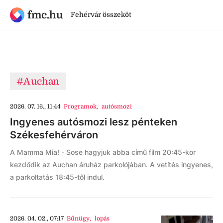
fmc.hu
Fehérvár összeköt
#Auchan
2026. 07. 16., 11:44
Programok
,
autósmozi
Ingyenes autósmozi lesz pénteken
Székesfehérváron
A Mamma Mia! - Sose hagyjuk abba című film 20:45-kor
kezdődik az Auchan áruház parkolójában. A vetítés ingyenes,
a parkoltatás 18:45-től indul.
2026. 04. 02., 07:17
Bűnügy
,
lopás