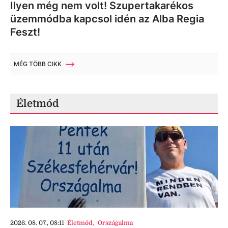
Ilyen még nem volt! Szupertakarékos
üzemmódba kapcsol idén az Alba Regia
Feszt!
MÉG TÖBB CIKK
Életmód
2026. 08. 07., 08:11
Életmód
,
Országalma