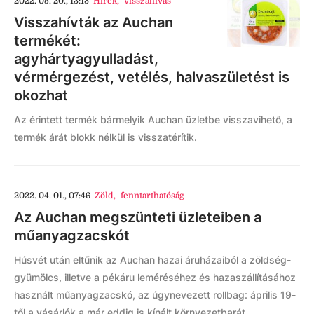
2022. 05. 20., 13:13
Hírek
,
visszahívás
Visszahívták az Auchan
termékét:
agyhártyagyulladást,
vérmérgezést, vetélés, halvaszületést is
okozhat
Az érintett termék bármelyik Auchan üzletbe visszavihető, a
termék árát blokk nélkül is visszatérítik.
2022. 04. 01., 07:46
Zöld
,
fenntarthatóság
Az Auchan megszünteti üzleteiben a
műanyagzacskót
Húsvét után eltűnik az Auchan hazai áruházaiból a zöldség-
gyümölcs, illetve a pékáru leméréséhez és hazaszállításához
használt műanyagzacskó, az úgynevezett rollbag: április 19-
től a vásárlók a már eddig is kínált környezetbarát