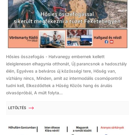
Hősies összefogás - Hatvanegy embernek kellett
ideiglenesen elhagynia otthonát, Új parancsnok a hadosztály
élén, Egyéves a belváros új közösségi tere, Hőség van,
vízhiány nincs, Minden, amit az intermodális csomópontról
tudni kell, Elkezdődtek a Hűség Közös hang és árulás
olvasópróbái, A múlt folyta...
LETÖLTÉS