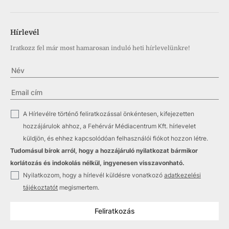
Hírlevél
Iratkozz fel már most hamarosan induló heti hírlevelünkre!
✓
A Hírlevélre történő feliratkozással önkéntesen, kifejezetten
hozzájárulok ahhoz, a Fehérvár Médiacentrum Kft. hírlevelet
küldjön, és ehhez kapcsolódóan felhasználói fiókot hozzon létre.
Tudomásul bírok arról, hogy a hozzájáruló nyilatkozat bármikor
korlátozás és indokolás nélkül, ingyenesen visszavonható.
✓
Nyilatkozom, hogy a hírlevél küldésre vonatkozó
adatkezelési
tájékoztatót
megismertem.
Feliratkozás