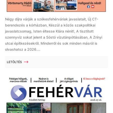
Négy díjra várják a székesfehérváriak javaslatait, Új CT-
berendezés a kórházban, Készül a közös szakpolitikai
javaslatcsomag, Isten éltesse Klára nénit!, A tisztított
szennyvíz sokat jelent a Sóstó vízutánpótlásában, A Zrínyi
utcai építkezésekről. Minderről és sok minden másról is
olvashatsz a 2026....
LETÖLTÉS