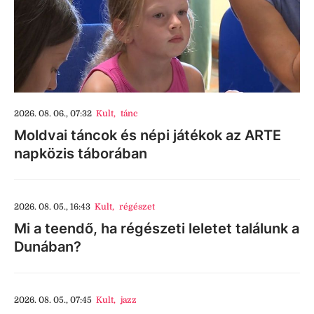
2026. 08. 06., 07:32
Kult
,
tánc
Moldvai táncok és népi játékok az ARTE
napközis táborában
2026. 08. 05., 16:43
Kult
,
régészet
Mi a teendő, ha régészeti leletet találunk a
Dunában?
2026. 08. 05., 07:45
Kult
,
jazz