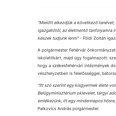
"Mielőtt elkezdjük a következő tanévet, 
igazgatótól, az életmentő tanfolyamra ir
készek tudjunk lenni"
- Földi Zoltán igaz
A polgármester Fehérvár önkormányzata
iskolatitkárt, majd úgy fogalmazott: sze
hogy a székesfehérvári intézmények d
vészhelyzetben is felelősséggel, bátors
"Itt szó szerint egy kisgyermek élete volt
Belügyminisztérium oklevelet, tárgyi ado
emlékezünk, itt egy mindennapos hősre, 
Palkovics András polgármester.