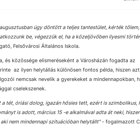
augusztusban úgy döntött a teljes tantestület, kérték tőlem,
atkozzunk be, végezzük el, ha a közeljövőben ilyesmi történi
gató, Felsővárosi Általános Iskola.
, és közössége elismeréseként a Városházán fogadta az
rinte az ilyen helytállás különösen fontos példa, hiszen azt
olgozói nemcsak nevelik a gyerekeket a mindennapokban, 
ággal cselekszenek.
 a tét, óriási dolog, igazán hősies tett, ezért is szimbolikus,
mányt is adott, március 15 -e alkalmával adta át neki, hisze
aki nem mindennapi szituációban helytállt"
- fogalmazott C