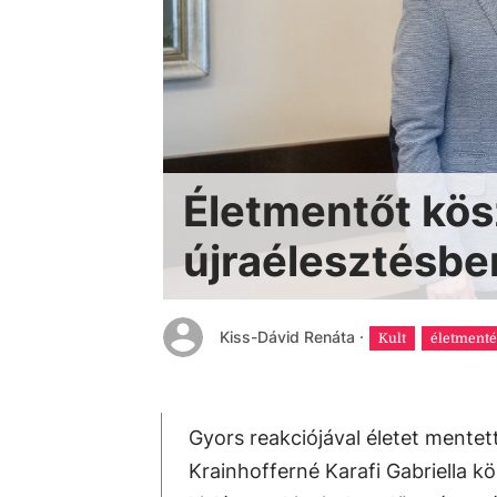
Életmentőt kös
újraélesztésben
Kiss-Dávid Renáta
·
Kult
életmenté
Gyors reakciójával életet mentett
Krainhofferné Karafi Gabriella k