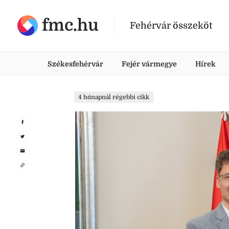
fmc.hu
Fehérvár összeköt
Székesfehérvár
Fejér vármegye
Hírek
4 hónapnál régebbi cikk