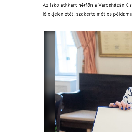
Az iskolatitkárt hétfőn a Városházán C
lélekjelenlétét, szakértelmét és példamu