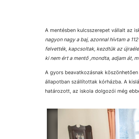
A mentésben kulcsszerepet vállalt az isk
nagyon nagy a baj, azonnal hívtam a 112-
felvették, kapcsoltak, kezdtük az újraéle
ki nem ért a mentő ,mondta, adjam át, m
A gyors beavatkozásnak köszönhetően ham
állapotban szállítottak kórházba. A kis
határozott, az iskola dolgozói még ebb