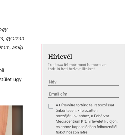
ogy
am, gyorsan
áltam, amíg
Hírlevél
Iratkozz fel már most hamarosan
induló heti hírlevelünkre!
il
stület úgy
A Hírlevélre történő feliratkozással
✓
önkéntesen, kifejezetten
hozzájárulok ahhoz, a Fehérvár
Médiacentrum Kft. hírlevelet küldjön,
és ehhez kapcsolódóan felhasználói
fiókot hozzon létre.