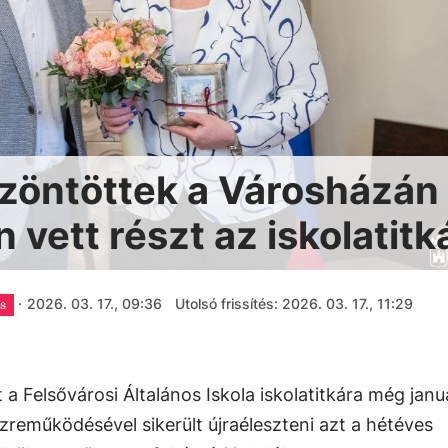
zöntöttek a Városházán 
 vett részt az iskolatitk
·
2026. 03. 17., 09:36
Utolsó frissítés: 2026. 03. 17., 11:29
s
 a Felsővárosi Általános Iskola iskolatitkára még jan
özreműködésével sikerült újraéleszteni azt a hétéves