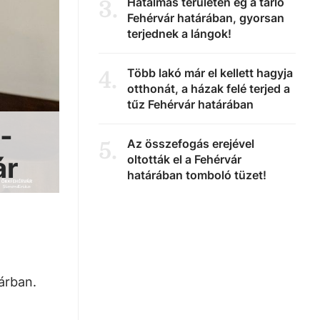
Hatalmas területen ég a tarló
3
.
Fehérvár határában, gyorsan
terjednek a lángok!
Több lakó már el kellett hagyja
4
.
otthonát, a házak felé terjed a
tűz Fehérvár határában
-
Az összefogás erejével
5
.
ár
oltották el a Fehérvár
határában tomboló tüzet!
uárban.