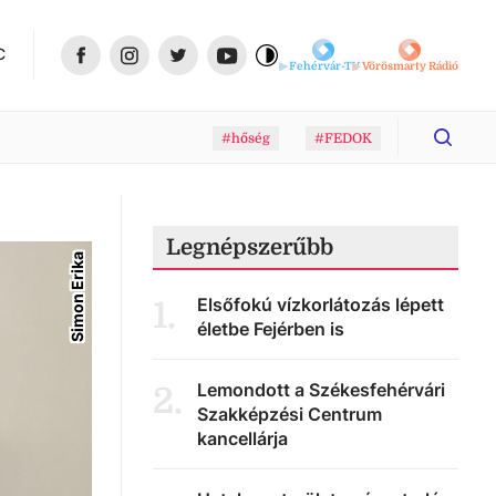
C
Fehérvár-TV
Vörösmarty Rádió
#hőség
#FEDOK
Legnépszerűbb
Simon Erika
Elsőfokú vízkorlátozás lépett
1
.
életbe Fejérben is
Lemondott a Székesfehérvári
2
.
Szakképzési Centrum
kancellárja