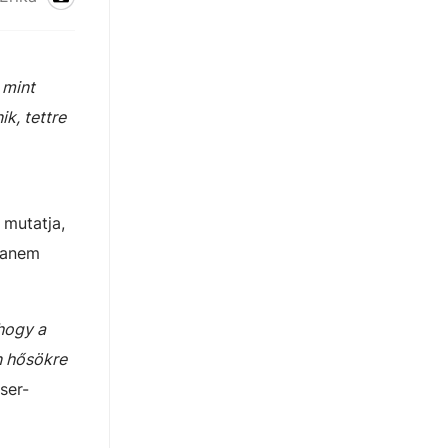
 mint
k, tettre
 mutatja,
hanem
 hogy a
n hősökre
ser-