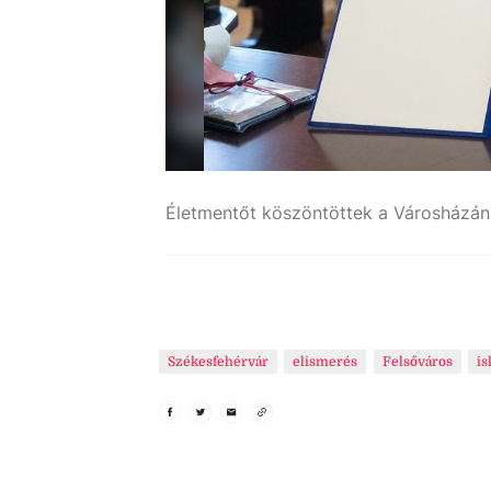
Életmentőt köszöntöttek a Városházán
Székesfehérvár
elismerés
Felsőváros
is