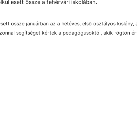
kül esett össze a fehérvári iskolában.
esett össze januárban az a hétéves, első osztályos kislány,
azonnal segítséget kértek a pedagógusoktól, akik rögtön ér