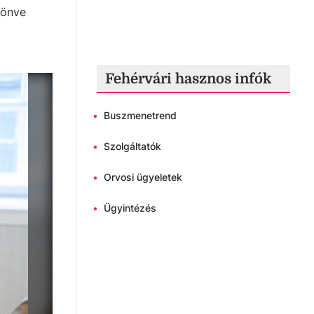
zönve
Fehérvári hasznos infók
•
Buszmenetrend
•
Szolgáltatók
•
Orvosi ügyeletek
•
Ügyintézés