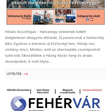
Hősies összefogás - Hatvanegy embernek kellett
ideiglenesen elhagynia otthonát, Új parancsnok a hadosztály
élén, Egyéves a belváros új közösségi tere, Hőség van,
vízhiány nincs, Minden, amit az intermodális csomópontról
tudni kell, Elkezdődtek a Hűség Közös hang és árulás
olvasópróbái, A múlt folyta...
LETÖLTÉS