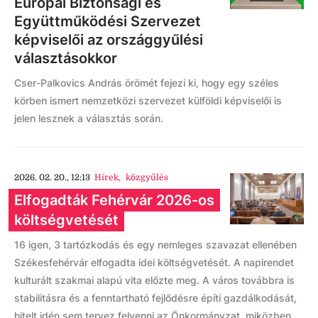
Európai Biztonsági és
Együttműködési Szervezet
képviselői az országgyűlési
választásokkor
Cser-Palkovics András örömét fejezi ki, hogy egy széles
körben ismert nemzetközi szervezet külföldi képviselői is
jelen lesznek a választás során.
2026. 02. 20., 12:13
Hírek
,
közgyűlés
Elfogadták Fehérvár 2026-os
költségvetését
16 igen, 3 tartózkodás és egy nemleges szavazat ellenében
Székesfehérvár elfogadta idei költségvetését. A napirendet
kulturált szakmai alapú vita előzte meg. A város továbbra is
stabilitásra és a fenntartható fejlődésre építi gazdálkodását,
hitelt idén sem tervez felvenni az Önkormányzat, miközben