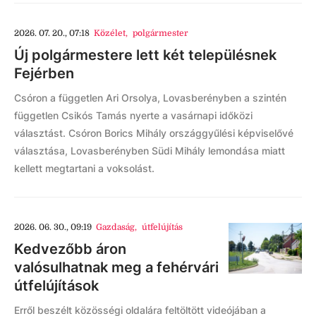
2026. 07. 20., 07:18
Közélet
,
polgármester
Új polgármestere lett két településnek
Fejérben
Csóron a független Ari Orsolya, Lovasberényben a szintén
független Csikós Tamás nyerte a vasárnapi időközi
választást. Csóron Borics Mihály országgyűlési képviselővé
választása, Lovasberényben Südi Mihály lemondása miatt
kellett megtartani a voksolást.
2026. 06. 30., 09:19
Gazdaság
,
útfelújítás
Kedvezőbb áron
valósulhatnak meg a fehérvári
útfelújítások
Erről beszélt közösségi oldalára feltöltött videójában a