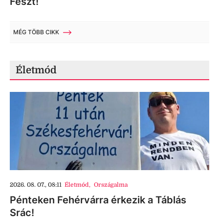
Feszt!
MÉG TÖBB CIKK
Életmód
2026. 08. 07., 08:11
Életmód
,
Országalma
Pénteken Fehérvárra érkezik a Táblás
Srác!