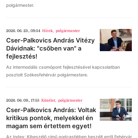
polgármester.
2026. 06. 23., 09:54
Hírek
,
polgármester
Cser-Palkovics András Vitézy
Dávidnak: "csőben van" a
fejlesztés!
Az intermodális csomópont fejlesztésével kapcsolatban
posztolt Székesfehérvár polgármestere.
2026. 06. 09., 17:55
Közélet
,
polgármester
Cser-Palkovics András: Voltak
kritikus pontok, melyekkel én
magam sem értettem egyet!
Az Index: Kibeszélő című podcastjében beszélt erről Fehérvár