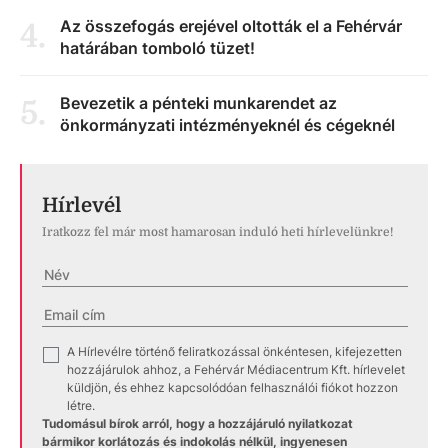
Az összefogás erejével oltották el a Fehérvár
4
.
határában tomboló tüzet!
Bevezetik a pénteki munkarendet az
5
.
önkormányzati intézményeknél és cégeknél
Hírlevél
Iratkozz fel már most hamarosan induló heti hírlevelünkre!
A Hírlevélre történő feliratkozással önkéntesen, kifejezetten
✓
hozzájárulok ahhoz, a Fehérvár Médiacentrum Kft. hírlevelet
küldjön, és ehhez kapcsolódóan felhasználói fiókot hozzon
létre.
Tudomásul bírok arról, hogy a hozzájáruló nyilatkozat
bármikor korlátozás és indokolás nélkül, ingyenesen