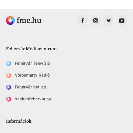
fmc.hu
Fehérvár Médiacentrum
Fehérvár Televízió
Vörösmarty Rádió
FehérVár hetilap
szekesfehervar.hu
Információk