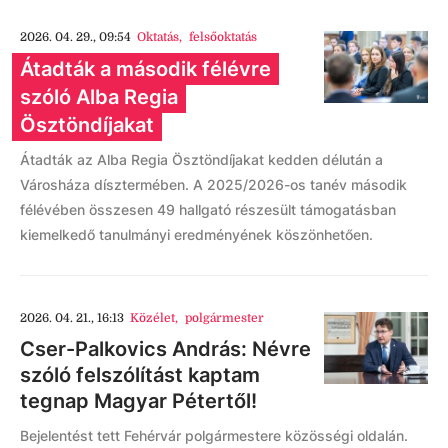
2026. 04. 29., 09:54
Oktatás
,
felsőoktatás
Átadták a második félévre
szóló Alba Regia
Ösztöndíjakat
Átadták az Alba Regia Ösztöndíjakat kedden délután a
Városháza dísztermében. A 2025/2026-os tanév második
félévében összesen 49 hallgató részesült támogatásban
kiemelkedő tanulmányi eredményének köszönhetően.
2026. 04. 21., 16:13
Közélet
,
polgármester
Cser-Palkovics András: Névre
szóló felszólítást kaptam
tegnap Magyar Pétertől!
Bejelentést tett Fehérvár polgármestere közösségi oldalán.