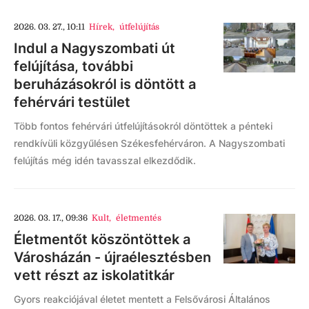
2026. 03. 27., 10:11
Hírek
,
útfelújítás
Indul a Nagyszombati út
felújítása, további
beruházásokról is döntött a
fehérvári testület
Több fontos fehérvári útfelújításokról döntöttek a pénteki
rendkívüli közgyűlésen Székesfehérváron. A Nagyszombati
felújítás még idén tavasszal elkezdődik.
2026. 03. 17., 09:36
Kult
,
életmentés
Életmentőt köszöntöttek a
Városházán - újraélesztésben
vett részt az iskolatitkár
Gyors reakciójával életet mentett a Felsővárosi Általános