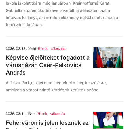
Iskola iskolatitkára még januárban. Krainhofferné Karafi
Gabriella közreműködésével sikerült újraéleszteni azt a
hétéves kislányt, aki minden előzmény nélkül esett össze a
fehérvári iskolában.
2026. 03. 13., 10:16
Hírek
,
választás
Képviselőjelölteket fogadott a
városházán Cser-Palkovics
András
A Tisza Párt jelöltjei nem mentek el a megbeszélésre,
amelyen a várost érintő kérdések kerültek szóba.
2026. 03. 11., 13:44
Hírek
,
választás
Fehérváron is jelen lesznek az