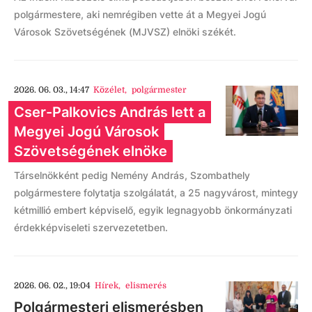
polgármestere, aki nemrégiben vette át a Megyei Jogú
Városok Szövetségének (MJVSZ) elnöki székét.
2026. 06. 03., 14:47
Közélet
,
polgármester
Cser-Palkovics András lett a
Megyei Jogú Városok
Szövetségének elnöke
Társelnökként pedig Nemény András, Szombathely
polgármestere folytatja szolgálatát, a 25 nagyvárost, mintegy
kétmillió embert képviselő, egyik legnagyobb önkormányzati
érdekképviseleti szervezetetben.
2026. 06. 02., 19:04
Hírek
,
elismerés
Polgármesteri elismerésben