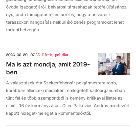
óvoda igazgatójáról, belvárosi társasházak tetőfelújításához
nyújtandó támogatásról és arról is, hogy a belvárosi
teraszokon hangosítás nélküli élő zenés programokat lehet
tartani hétvégén.
2026. 05. 20., 07:35
Hírek
,
politika
Ma is azt mondja, amit 2019-
ben
A választások óta Székesfehérvár polgármestere több,
korábban ellenzéki médiaként emlegetett sajtóorgánumban
tűnt fel és több szempontból is kemény kritikával illette az
elmúlt 16 év kormányzását. Cser-Palkovics András mindezért
kapott hideget-meleget a kommentelőktől.