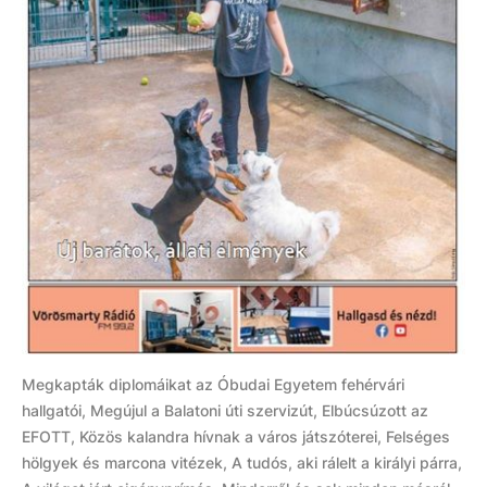
Megkapták diplomáikat az Óbudai Egyetem fehérvári
hallgatói, Megújul a Balatoni úti szervizút, Elbúcsúzott az
EFOTT, Közös kalandra hívnak a város játszóterei, Felséges
hölgyek és marcona vitézek, A tudós, aki rálelt a királyi párra,