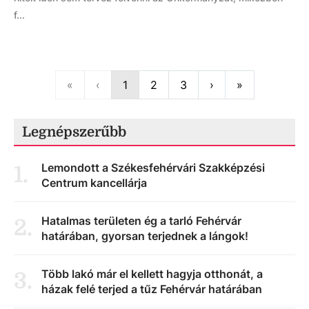
f...
First
Previous
Next
Last
«
‹
1
2
3
›
»
Legnépszerűbb
Lemondott a Székesfehérvári Szakképzési
1
.
Centrum kancellárja
Hatalmas területen ég a tarló Fehérvár
2
.
határában, gyorsan terjednek a lángok!
Több lakó már el kellett hagyja otthonát, a
3
.
házak felé terjed a tűz Fehérvár határában