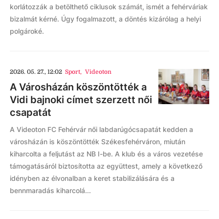
korlátozzák a betölthető ciklusok számát, ismét a fehérváriak
bizalmát kérné. Úgy fogalmazott, a döntés kizárólag a helyi
polgároké.
2026. 05. 27., 12:02
Sport
,
Videoton
A Városházán köszöntötték a
Vidi bajnoki címet szerzett női
csapatát
A Videoton FC Fehérvár női labdarúgócsapatát kedden a
városházán is köszöntötték Székesfehérváron, miután
kiharcolta a feljutást az NB I-be. A klub és a város vezetése
támogatásáról biztosította az együttest, amely a következő
idényben az élvonalban a keret stabilizálására és a
bennmaradás kiharcolá...