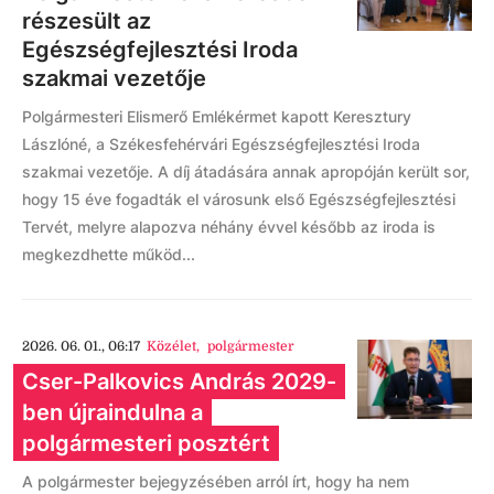
részesült az
Egészségfejlesztési Iroda
szakmai vezetője
Polgármesteri Elismerő Emlékérmet kapott Keresztury
Lászlóné, a Székesfehérvári Egészségfejlesztési Iroda
szakmai vezetője. A díj átadására annak apropóján került sor,
hogy 15 éve fogadták el városunk első Egészségfejlesztési
Tervét, melyre alapozva néhány évvel később az iroda is
megkezdhette működ...
2026. 06. 01., 06:17
Közélet
,
polgármester
Cser-Palkovics András 2029-
ben újraindulna a
polgármesteri posztért
A polgármester bejegyzésében arról írt, hogy ha nem