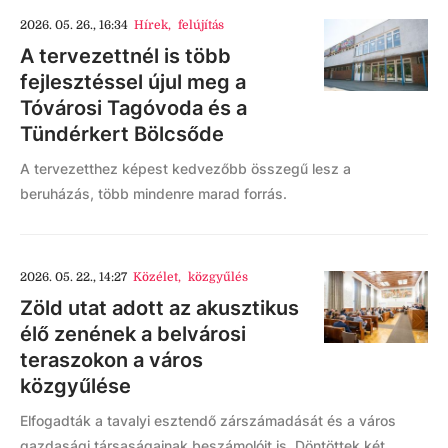
2026. 05. 26., 16:34
Hírek
,
felújítás
A tervezettnél is több
fejlesztéssel újul meg a
Tóvárosi Tagóvoda és a
Tündérkert Bölcsőde
A tervezetthez képest kedvezőbb összegű lesz a
beruházás, több mindenre marad forrás.
2026. 05. 22., 14:27
Közélet
,
közgyűlés
Zöld utat adott az akusztikus
élő zenének a belvárosi
teraszokon a város
közgyűlése
Elfogadták a tavalyi esztendő zárszámadását és a város
gazdasági társaságainak beszámolóit is. Döntöttek két