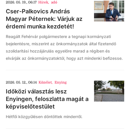
2026. 05. 19., 06:17
Hírek
,
adó
Cser-Palkovics András
Magyar Péternek: Várjuk az
érdemi munka kezdetét!
Reagált Fehérvár polgármestere a tegnapi kormányzati
bejelentésre, miszerint az önkormányzatok által fizetendő
szolidaritási hozzájárulás egyelőre marad a régiben és
elvárják az önkormányzatoktól, hogy azt mindenki befizesse.
2026. 05. 12., 06:14
Közélet
,
Enying
Időközi választás lesz
Enyingen, feloszlatta magát a
képviselőtestület
Hétfői közgyűlésen döntöttek minderről.