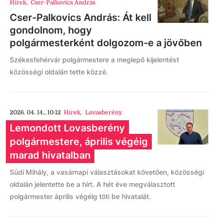
Hírek
,
Cser-Palkovics András
Cser-Palkovics András: Át kell
gondolnom, hogy
polgármesterként dolgozom-e a jövőben
Székesfehérvár polgármestere a meglepő kijelentést
közösségi oldalán tette közzé.
2026. 04. 14., 10:12
Hírek
,
Lovasberény
Lemondott Lovasberény
polgármestere, április végéig
marad hivatalban
Südi Mihály, a vasárnapi választásokat követően, közösségi
oldalán jelentette be a hírt. A hét éve megválasztott
polgármester április végéig töti be hivatalát.