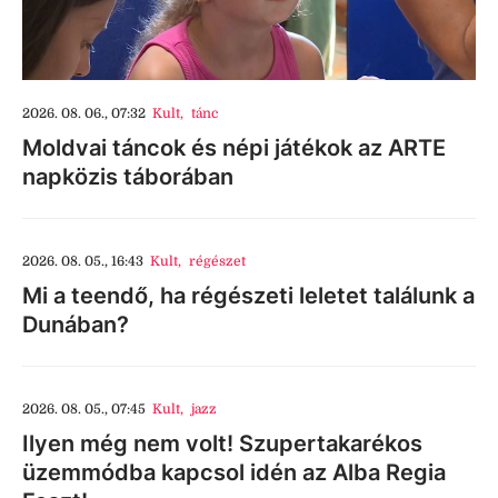
2026. 08. 06., 07:32
Kult
,
tánc
Moldvai táncok és népi játékok az ARTE
napközis táborában
2026. 08. 05., 16:43
Kult
,
régészet
Mi a teendő, ha régészeti leletet találunk a
Dunában?
2026. 08. 05., 07:45
Kult
,
jazz
Ilyen még nem volt! Szupertakarékos
üzemmódba kapcsol idén az Alba Regia