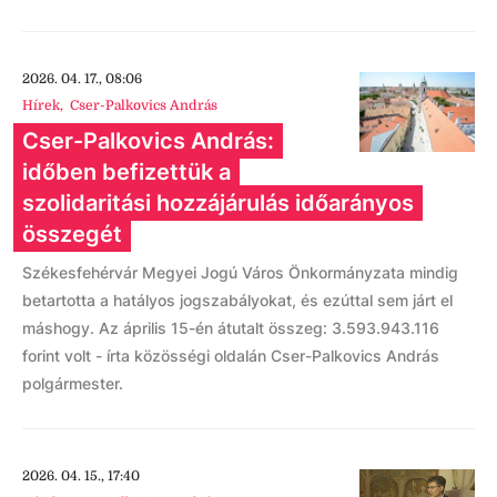
2026. 04. 17., 08:06
Hírek
,
Cser-Palkovics András
Cser-Palkovics András:
időben befizettük a
szolidaritási hozzájárulás időarányos
összegét
Székesfehérvár Megyei Jogú Város Önkormányzata mindig
betartotta a hatályos jogszabályokat, és ezúttal sem járt el
máshogy. Az április 15-én átutalt összeg: 3.593.943.116
forint volt - írta közösségi oldalán Cser-Palkovics András
polgármester.
2026. 04. 15., 17:40