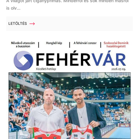
A világot járt cigányprímás. Minderről és sok minden másról
is olv...
LETÖLTÉS