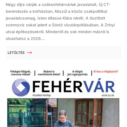
Négy díjra várják a székesfehérváriak javaslatait, Új CT-
berendezés a kórházban, Készül a közös szakpolitikai
javaslatcsomag, Isten éltesse Klára nénit!, A tisztított
szennyvíz sokat jelent a Sóstó vízutánpótlásában, A Zrínyi
utcai építkezésekről. Minderről és sok minden másról is
olvashatsz a 2026....
LETÖLTÉS