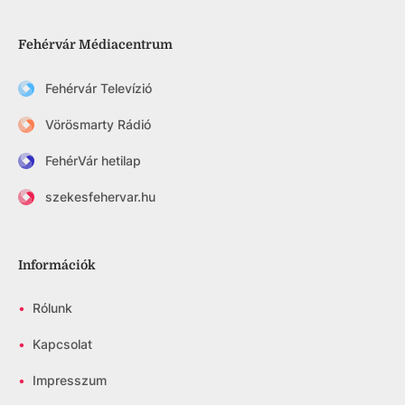
Fehérvár Médiacentrum
Fehérvár Televízió
Vörösmarty Rádió
FehérVár hetilap
szekesfehervar.hu
Információk
•
Rólunk
•
Kapcsolat
•
Impresszum