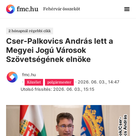
fmc.hu
Fehérvár összeköt
2 hónapnál régebbi cikk
Cser-Palkovics András lett a
Megyei Jogú Városok
Szövetségének elnöke
fmc.hu
·
·
2026. 06. 03., 14:47
Közélet
polgármester
Utolsó frissítés: 2026. 06. 03., 15:15
s
F
a
c
e
b
o
o
k
/
C
s
e
r
-
P
a
l
k
o
v
i
c
s
A
n
d
r
á