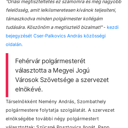
"Óriási megtiszteltetés ez számomra és még nagyobb
felelősség, amit lelkiismeretesen kívánok teljesíteni,
támaszkodva minden polgármester kollégám
tudására. Köszönöm a megtisztelő bizalmat!"
-
kezdi
bejegyzését Cser-Palkovics András közösségi
oldalán.
Fehérvár polgármesterét
választotta a Megyei Jogú
Városok Szövetsége a szervezet
elnökévé.
Társelnökként Nemény András, Szombathely
polgármestere folytatja szolgálatát. A szervezet
elnökségébe további négy polgármestert
választottak: Szücsné Posztovics Ilonát, Papp