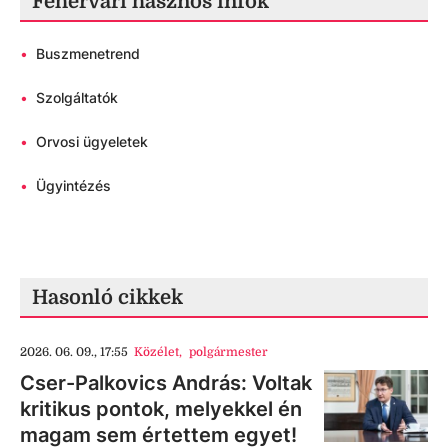
Fehérvári hasznos infók
•
Buszmenetrend
•
Szolgáltatók
•
Orvosi ügyeletek
•
Ügyintézés
Hasonló cikkek
2026. 06. 09., 17:55
Közélet
,
polgármester
Cser-Palkovics András: Voltak
kritikus pontok, melyekkel én
magam sem értettem egyet!