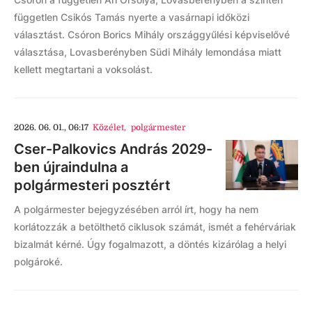
független Csikós Tamás nyerte a vasárnapi időközi
választást. Csóron Borics Mihály országgyűlési képviselővé
választása, Lovasberényben Südi Mihály lemondása miatt
kellett megtartani a voksolást.
2026. 06. 01., 06:17
Közélet
,
polgármester
Cser-Palkovics András 2029-
ben újraindulna a
polgármesteri posztért
A polgármester bejegyzésében arról írt, hogy ha nem
korlátozzák a betölthető ciklusok számát, ismét a fehérváriak
bizalmát kérné. Úgy fogalmazott, a döntés kizárólag a helyi
polgároké.