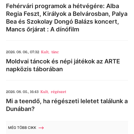
Fehérvári programok a hétvégére: Alba
Regia Feszt, Királyok a Belvárosban, Palya
Bea és Szokolay Dongó Balázs koncert,
Mancs őrjárat : A dínófilm
2026. 08. 06., 07:32
Kult
,
tánc
Moldvai táncok és népi játékok az ARTE
napközis táborában
2026. 08. 05., 16:43
Kult
,
régészet
Mi a teendő, ha régészeti leletet találunk a
Dunában?
MÉG TÖBB CIKK