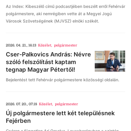
Az Index: Kibeszélő című podcastjében beszélt erről Fehérvár
polgármestere, aki nemrégiben vette át a Megyei Jogú
Városok Szövetségének (MJVSZ) elnöki székét.
2026. 04. 21., 16:13
Közélet
,
polgármester
Cser-Palkovics András: Névre
szóló felszólítást kaptam
tegnap Magyar Pétertől!
Bejelentést tett Fehérvár polgármestere közösségi oldalán.
2026. 07. 20., 07:18
Közélet
,
polgármester
Új polgármestere lett két településnek
Fejérben
Csóron a független Ari Orsolya, Lovasberényben a szintén