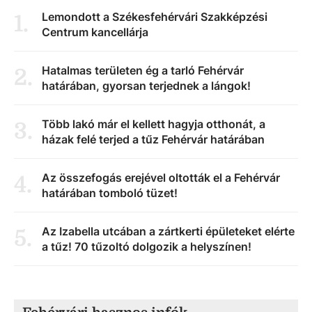
Lemondott a Székesfehérvári Szakképzési
1
.
Centrum kancellárja
Hatalmas területen ég a tarló Fehérvár
2
.
határában, gyorsan terjednek a lángok!
Több lakó már el kellett hagyja otthonát, a
3
.
házak felé terjed a tűz Fehérvár határában
Az összefogás erejével oltották el a Fehérvár
4
.
határában tomboló tüzet!
Az Izabella utcában a zártkerti épületeket elérte
5
.
a tűz! 70 tűzoltó dolgozik a helyszínen!