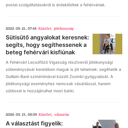
postai szolgáltatásokról is érdeklődtek a fehérváriak.
2023. 09. 21., 07:48
Közélet
,
jótékonyság
Sütisütő angyalokat keresnek:
segíts, hogy segíthessenek a
beteg fehérvári kisfiúnak
A Fehérvári Lecsófőző Vigasság résztvevői jótékonysági
süteményvásár keretében maguk is jót tehetnek: segíthetik a
Guillain-Baré szindrómával küzdő Zsombi gyógyulását. A
jótékonysági eseményhez nemcsak vásárlással, hanem
sütéssel is hozzájárulhat most bárki.
2026. 03. 13., 06:39
Közélet
,
választás
A választást figyelik: