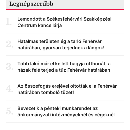
Legnépszerűbb
Lemondott a Székesfehérvári Szakképzési
1
.
Centrum kancellárja
Hatalmas területen ég a tarló Fehérvár
2
.
határában, gyorsan terjednek a lángok!
Több lakó már el kellett hagyja otthonát, a
3
.
házak felé terjed a tűz Fehérvár határában
Az összefogás erejével oltották el a Fehérvár
4
.
határában tomboló tüzet!
Bevezetik a pénteki munkarendet az
5
.
önkormányzati intézményeknél és cégeknél