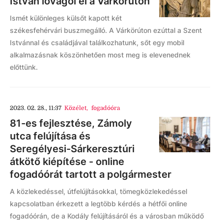
István lovagol el a Várkörúton
Ismét különleges külsőt kapott két
székesfehérvári buszmegálló. A Várkörúton ezúttal a Szent
Istvánnal és családjával találkozhatunk, sőt egy mobil
alkalmazásnak köszönhetően most meg is elevenednek
előttünk.
2023. 02. 28., 11:37
Közélet
,
fogadóóra
81-es fejlesztése, Zámoly
utca felújítása és
Seregélyesi-Sárkeresztúri
átkötő kiépítése - online
fogadóórát tartott a polgármester
A közlekedéssel, útfelújításokkal, tömegközlekedéssel
kapcsolatban érkezett a legtöbb kérdés a hétfői online
fogadóórán, de a Kodály felújításáról és a városban működő