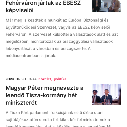
Fehérváron jártak az EBESZ
képviselői
Már meg is kezdték a munkát az Európai Biztonsági és
Együttműködési Szervezet, vagyis az EBESZ képviselői
Fehérváron. A szervezet küldöttei a választások alatt és azt
megelőzően, monitorozzák az országgyűlési választások
lebonyolítását a városban és országszerte. A
médiacentrumban is jártak.
2026. 04. 20., 14:44
Közélet
,
politika
Magyar Péter megnevezte a
leendő Tisza-kormány hét
miniszterét
A Tisza Párt parlamenti frakciójának első ülése utáni
sajtótájékoztatón sorolta fel, kiket kér fel miniszternek a
leendő kormányába. Azt is közölte, hogy a várhatóan 16