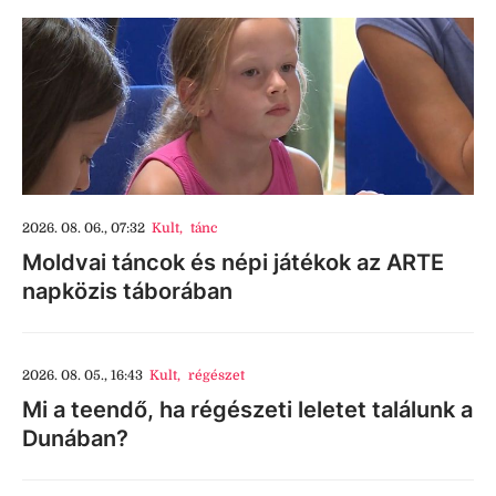
2026. 08. 06., 07:32
Kult
,
tánc
Moldvai táncok és népi játékok az ARTE
napközis táborában
2026. 08. 05., 16:43
Kult
,
régészet
Mi a teendő, ha régészeti leletet találunk a
Dunában?