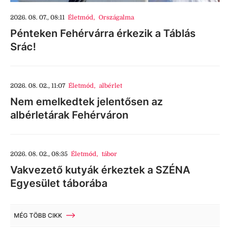
2026. 08. 07., 08:11
Életmód
,
Országalma
Pénteken Fehérvárra érkezik a Táblás
Srác!
2026. 08. 02., 11:07
Életmód
,
albérlet
Nem emelkedtek jelentősen az
albérletárak Fehérváron
2026. 08. 02., 08:35
Életmód
,
tábor
Vakvezető kutyák érkeztek a SZÉNA
Egyesület táborába
MÉG TÖBB CIKK