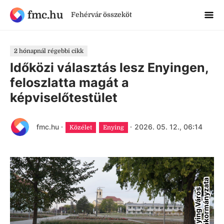
fmc.hu
Fehérvár összeköt
2 hónapnál régebbi cikk
Időközi választás lesz Enyingen,
feloszlatta magát a
képviselőtestület
fmc.hu
·
·
2026. 05. 12., 06:14
Közélet
Enying
a
E
n
y
i
n
g
V
á
r
o
s
Ö
n
k
o
r
m
á
n
y
z
a
t