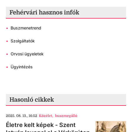
Fehérvári hasznos infók
•
Buszmenetrend
•
Szolgáltatók
•
Orvosi ügyeletek
•
Ügyintézés
Hasonló cikkek
2025. 08. 13., 16:52
Közélet
,
buszmegálló
Életre kelt képek - Szent