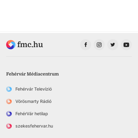
fmc.hu
Fehérvár Médiacentrum
Fehérvár Televízió
Vörösmarty Rádió
FehérVár hetilap
szekesfehervar.hu