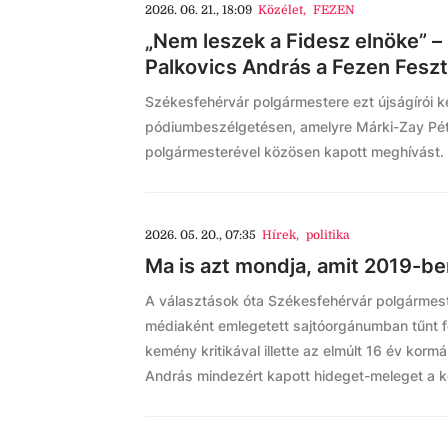
2026. 06. 21., 18:09
Közélet
,
FEZEN
„Nem leszek a Fidesz elnöke” – 
Palkovics András a Fezen Feszt
Székesfehérvár polgármestere ezt újságírói ké
pódiumbeszélgetésen, amelyre Márki-Zay Pé
polgármesterével közösen kapott meghívást.
2026. 05. 20., 07:35
Hírek
,
politika
Ma is azt mondja, amit 2019-be
A választások óta Székesfehérvár polgármest
médiaként emlegetett sajtóorgánumban tűnt f
kemény kritikával illette az elmúlt 16 év kor
András mindezért kapott hideget-meleget a 