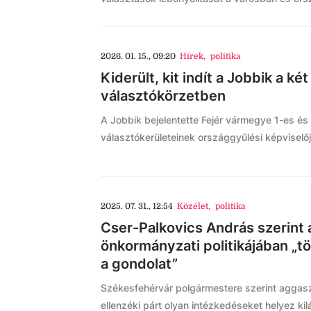
2026. 01. 15., 09:20
Hírek
,
politika
Kiderült, kit indít a Jobbik a két
választókörzetben
A Jobbik bejelentette Fejér vármegye 1-es é
választókerületeinek országgyűlési képviselőjel
2025. 07. 31., 12:54
Közélet
,
politika
Cser-Palkovics András szerint 
önkormányzati politikájában „t
a gondolat”
Székesfehérvár polgármestere szerint aggas
ellenzéki párt olyan intézkedéseket helyez ki