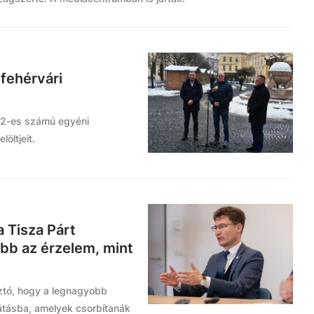
 fehérvári
s 2-es számú egyéni
öltjeit.
a Tisza Párt
öbb az érzelem, mint
ztó, hogy a legnagyobb
látásba, amelyek csorbítanák