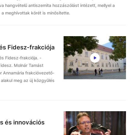
a hangvételű antiszemita hozzászólást intézett, mellyel a
a meghívottak körét is minősítette.
és Fidesz-frakciója
s Fidesz-frakciója. -
Fidesz. Molnár Tamást
ör Annamária frakcióvezető-
n alakul meg az új közgyűlés
is és innovációs