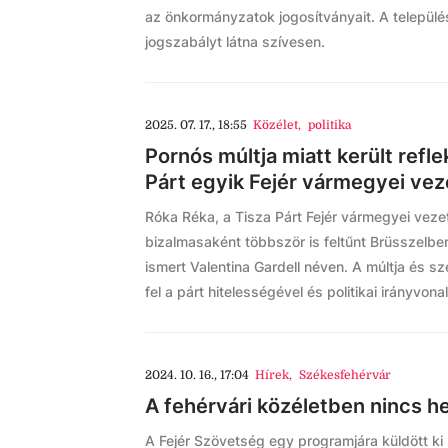
az önkormányzatok jogosítványait. A települé
jogszabályt látna szívesen.
2025. 07. 17., 18:55
Közélet
,
politika
Pornós múltja miatt került refl
Párt egyik Fejér vármegyei vez
Róka Réka, a Tisza Párt Fejér vármegyei veze
bizalmasaként többször is feltűnt Brüsszelbe
ismert Valentina Gardell néven. A múltja és s
fel a párt hitelességével és politikai irányvon
2024. 10. 16., 17:04
Hírek
,
Székesfehérvár
A fehérvári közéletben nincs h
A Fejér Szövetség egy programjára küldött k