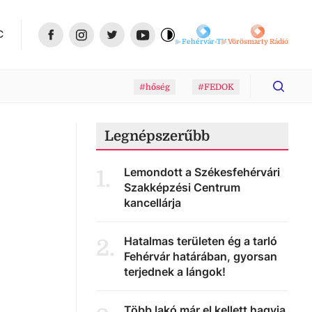
C
Fehérvár-TV
Vörösmarty Rádió
#hőség
#FEDOK
Legnépszerűbb
Lemondott a Székesfehérvári
1
.
Szakképzési Centrum
kancellárja
Hatalmas területen ég a tarló
2
.
Fehérvár határában, gyorsan
terjednek a lángok!
Több lakó már el kellett hagyja