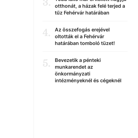
3
.
otthonát, a házak felé terjed a
tűz Fehérvár határában
Az összefogás erejével
4
.
oltották el a Fehérvár
határában tomboló tüzet!
Bevezetik a pénteki
5
.
munkarendet az
önkormányzati
intézményeknél és cégeknél