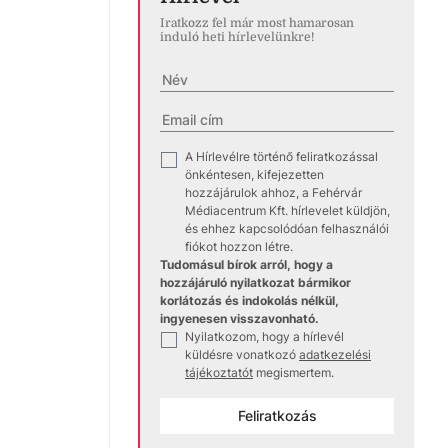
Iratkozz fel már most hamarosan
induló heti hírlevelünkre!
A Hírlevélre történő feliratkozással
✓
önkéntesen, kifejezetten
hozzájárulok ahhoz, a Fehérvár
Médiacentrum Kft. hírlevelet küldjön,
és ehhez kapcsolódóan felhasználói
fiókot hozzon létre.
Tudomásul bírok arról, hogy a
hozzájáruló nyilatkozat bármikor
korlátozás és indokolás nélkül,
ingyenesen visszavonható.
Nyilatkozom, hogy a hírlevél
✓
küldésre vonatkozó
adatkezelési
tájékoztatót
megismertem.
Feliratkozás