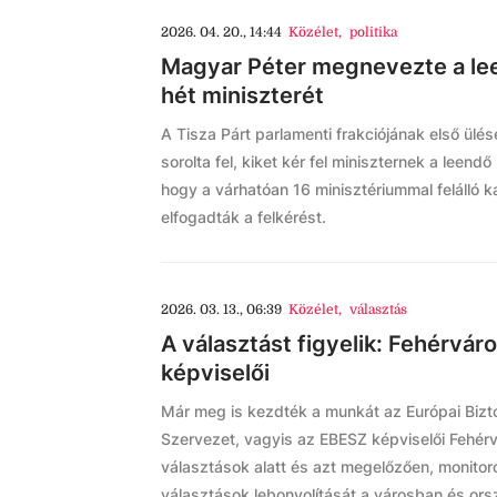
2026. 04. 20., 14:44
Közélet
,
politika
Magyar Péter megnevezte a le
hét miniszterét
A Tisza Párt parlamenti frakciójának első ülés
sorolta fel, kiket kér fel miniszternek a leend
hogy a várhatóan 16 minisztériummal felálló kab
elfogadták a felkérést.
2026. 03. 13., 06:39
Közélet
,
választás
A választást figyelik: Fehérvár
képviselői
Már meg is kezdték a munkát az Európai Biz
Szervezet, vagyis az EBESZ képviselői Fehérv
választások alatt és azt megelőzően, monito
választások lebonyolítását a városban és ors