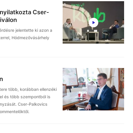
nyilatkozta Cser-
iválon
rdésre jelentette ki azon a
terrel, Hódmezővásárhely
n
ere több, korábban ellenzéki
el és több szempontból is
mányzását. Cser-Palkovics
kommentelőktől.