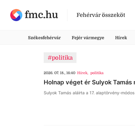
fmc.hu
Fehérvár összeköt
Székesfehérvár
Fejér vármegye
Hírek
#politika
2026. 07. 18., 16:40
Hírek
,
politika
Holnap véget ér Sulyok Tamás
Sulyok Tamás aláírta a 17. alaptörvény-módos