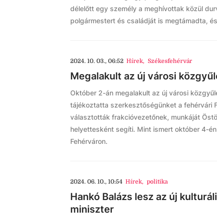
délelőtt egy személy a meghívottak közül durv
polgármestert és családját is megtámadta, és 
2024. 10. 03., 06:52
Hírek
,
Székesfehérvár
Megalakult az új városi közgyűl
Október 2-án megalakult az új városi közgyűlé
tájékoztatta szerkesztőségünket a fehérvári 
választották frakcióvezetőnek, munkáját Öst
helyettesként segíti. Mint ismert október 4-é
Fehérváron.
2024. 06. 10., 10:54
Hírek
,
politika
Hankó Balázs lesz az új kulturál
miniszter