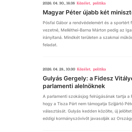
2026. 04. 30., 16:38
Közélet
,
politika
Magyar Péter újabb két miniszte
Pósfai Gábor a rendvédelemért és a sportért 
vezetné, Melléthei-Barna Márton pedig az Ig
irányítaná. Mindkét területen a szakmai működ
feladat.
2026. 04. 28., 10:30
Közélet
,
politika
Gulyás Gergely: a Fidesz Vitályo
parlamenti alelnöknek
A parlamenti szokásjog felrúgásának tartja a 
hogy a Tisza Párt nem támogatja Szijjártó Pét
választását. Gulyás kedden közölte, új jelöltet 
eddigi kormányszóvivőt javasolják az Ország