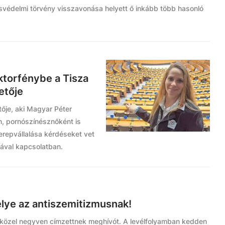
svédelmi törvény visszavonása helyett ő inkább több hasonló
ektorfénybe a Tisza
etője
tője, aki Magyar Péter
n, pornószínésznőként is
zerepvállalása kérdéseket vet
alával kapcsolatban.
elye az antiszemitizmusnak!
i közel negyven címzettnek meghívót. A levélfolyamban kedden