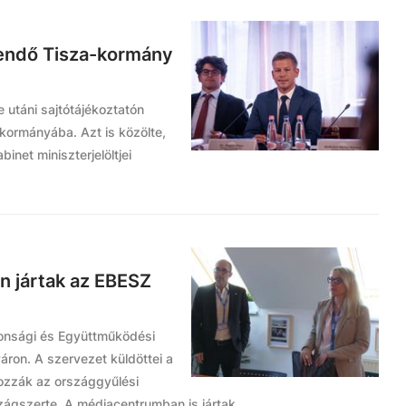
endő Tisza-kormány
e utáni sajtótájékoztatón
ő kormányába. Azt is közölte,
inet miniszterjelöltjei
on jártak az EBESZ
tonsági és Együttműködési
áron. A szervezet küldöttei a
rozzák az országgyűlési
zágszerte. A médiacentrumban is jártak.