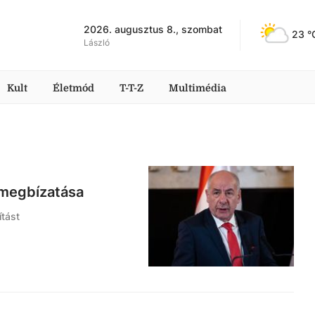
2026. augusztus 8., szombat
23
 °
László
Kult
Életmód
T-T-Z
Multimédia
 megbízatása
ítást