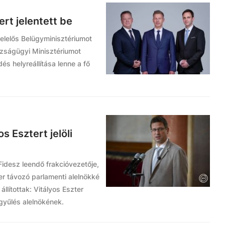
rt jelentett be
felelős Belügyminisztériumot
azságügyi Minisztériumot
és helyreállítása lenne a fő
s Esztert jelöli
Fidesz leendő frakcióvezetője,
er távozó parlamenti alelnökké
állítottak: Vitályos Eszter
gyűlés alelnökének.