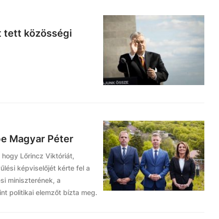
t tett közösségi
be Magyar Péter
 hogy Lőrincz Viktóriát,
ési képviselőjét kérte fel a
si miniszterének, a
nt politikai elemzőt bízta meg.