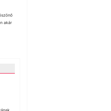
köszönő
en akár
rcának