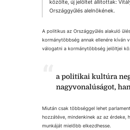
közölte, új jelöltet állítottak: V
Országgyűlés alelnökének.
A politikus az Országgyűlés alakuló ülé
kormánytöbbség annak ellenére kíván vál
válogatni a kormánytöbbség jelöltjei köz
a politikai kultúra ne
nagyvonalúságot, hane
Miután csak többséggel lehet parlamenti 
hozzátéve, mindenkinek az az érdeke, 
munkáját mielőbb elkezdhesse.