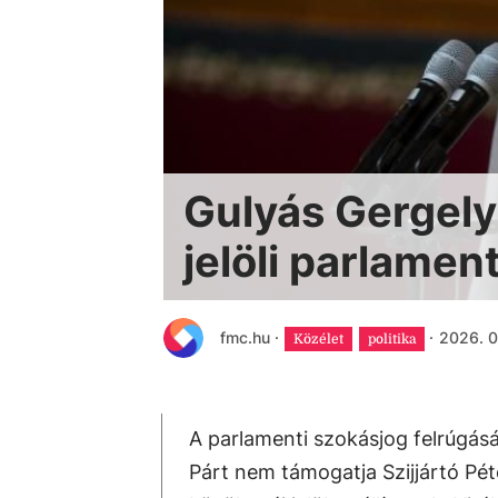
Gulyás Gergely:
jelöli parlamen
fmc.hu
·
·
2026. 0
Közélet
politika
A parlamenti szokásjog felrúgásá
Párt nem támogatja Szijjártó Pét