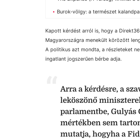
Burok-völgy: a természet kalandpa
Kapott kérdést arról is, hogy a Direkt3
Magyarországra menekült körözött lengy
A politikus azt mondta, a részleteket ne
ingatlant jogszerűen bérbe adja.
Arra a kérdésre, a sz
leköszönő miniszterel
parlamentbe, Gulyás G
mértékben sem tartom
mutatja, hogyha a Fi