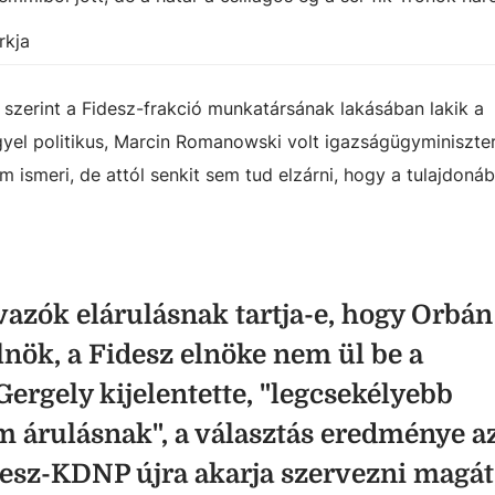
rkja
6 szerint a Fidesz-frakció munkatársának lakásában lakik a
el politikus, Marcin Romanowski volt igazságügyminiszter
m ismeri, de attól senkit sem tud elzárni, hogy a tulajdoná
avazók elárulásnak tartja-e, hogy Orbán
nök, a Fidesz elnöke nem ül be a
ergely kijelentette, "legcsekélyebb
 árulásnak", a választás eredménye a
desz-KDNP újra akarja szervezni magát