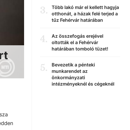
Több lakó már el kellett hagyja
3
.
otthonát, a házak felé terjed a
tűz Fehérvár határában
Az összefogás erejével
4
.
oltották el a Fehérvár
határában tomboló tüzet!
rt
Bevezetik a pénteki
5
.
munkarendet az
önkormányzati
intézményeknél és cégeknél
isza
kedden