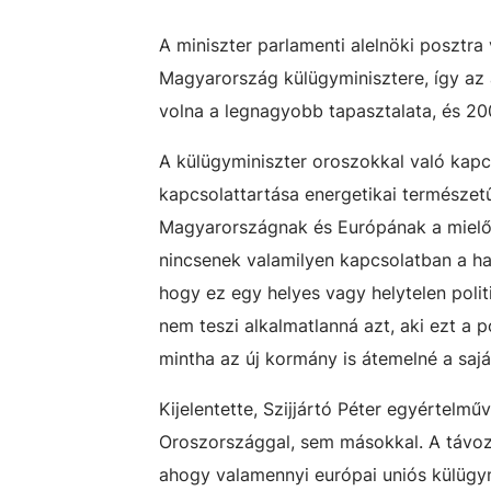
A miniszter parlamenti alelnöki posztra
Magyarország külügyminisztere, így az a
volna a legnagyobb tapasztalata, és 20
A külügyminiszter oroszokkal való kap
kapcsolattartása energetikai természetű
Magyarországnak és Európának a mielőb
nincsenek valamilyen kapcsolatban a ha
hogy ez egy helyes vagy helytelen polit
nem teszi alkalmatlanná azt, aki ezt a p
mintha az új kormány is átemelné a sajá
Kijelentette, Szijjártó Péter egyértelm
Oroszországgal, sem másokkal. A távoz
ahogy valamennyi európai uniós külügym