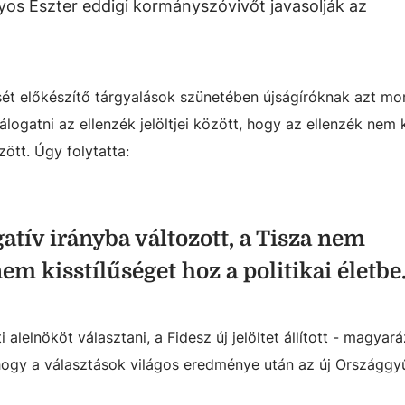
itályos Eszter eddigi kormányszóvivőt javasolják az
sét előkészítő tárgyalások szünetében újságíróknak azt mon
ogatni az ellenzék jelöltjei között, hogy az ellenzék nem 
ött. Úgy folytatta:
gatív irányba változott, a Tisza nem
m kisstílűséget hoz a politikai életbe
alelnököt választani, a Fidesz új jelöltet állított - magyará
hogy a választások világos eredménye után az új Országgy