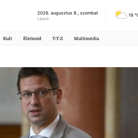
2026. augusztus 8., szombat
18
 °
László
Kult
Életmód
T-T-Z
Multimédia