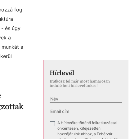
 hozzá fog
uktúra
 - és úgy
yek a
s munkát a
ikerül
Hírlevél
Iratkozz fel már most hamarosan
induló heti hírlevelünkre!
e
gzottak
A Hírlevélre történő feliratkozással
✓
önkéntesen, kifejezetten
hozzájárulok ahhoz, a Fehérvár