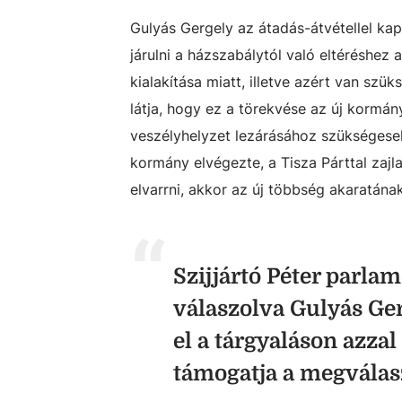
Gulyás Gergely az átadás-átvétellel ka
járulni a házszabálytól való eltéréshez 
kialakítása miatt, illetve azért van sz
látja, hogy ez a törekvése az új kormá
veszélyhelyzet lezárásához szükségese
kormány elvégezte, a Tisza Párttal zajl
elvarrni, akkor az új többség akaratána
Szijjártó Péter parlam
válaszolva Gulyás Ge
el a tárgyaláson azza
támogatja a megválas