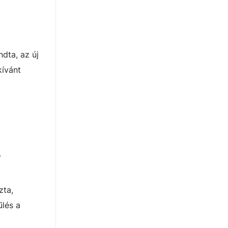
dta, az új
kívánt
.
zta,
űlés a