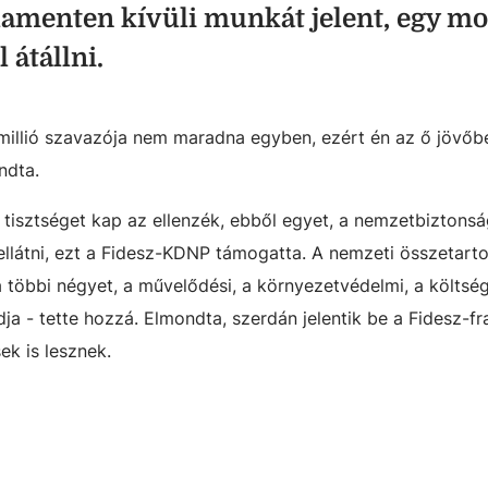
lamenten kívüli munkát jelent, egy m
 átállni.
millió szavazója nem maradna egyben, ezért én az ő jövőbe
ndta.
ki tisztséget kap az ellenzék, ebből egyet, a nemzetbiztonsá
ellátni, ezt a Fidesz-KDNP támogatta. A nemzeti összetart
 többi négyet, a művelődési, a környezetvédelmi, a költség
dja - tette hozzá. Elmondta, szerdán jelentik be a Fidesz-fr
ek is lesznek.