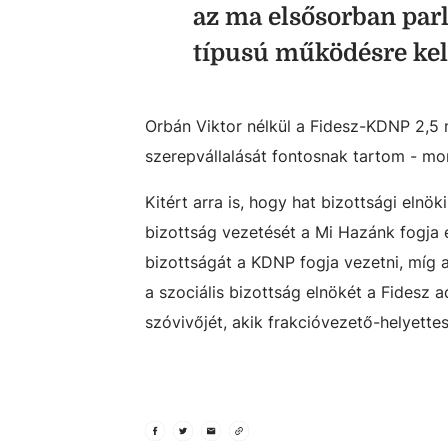
az ma elsősorban par
típusú működésre kell
Orbán Viktor nélkül a Fidesz-KDNP 2,5 
szerepvállalását fontosnak tartom - mo
Kitért arra is, hogy hat bizottsági elnö
bizottság vezetését a Mi Hazánk fogja 
bizottságát a KDNP fogja vezetni, míg a
a szociális bizottság elnökét a Fidesz a
szóvivőjét, akik frakcióvezető-helyettes