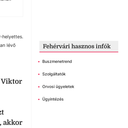
-helyettes.
ban lévő
Fehérvári hasznos infók
•
Buszmenetrend
•
Szolgáltatók
 Viktor
•
Orvosi ügyeletek
•
Ügyintézés
zt
, akkor