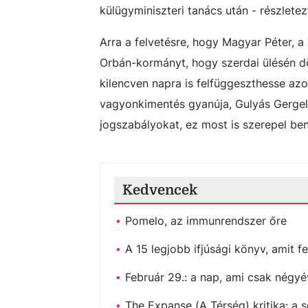
külügyminiszteri tanács után - részletez
Arra a felvetésre, hogy Magyar Péter, a 
Orbán-kormányt, hogy szerdai ülésén d
kilencven napra is felfüggeszthesse az
vagyonkimentés gyanúja, Gulyás Gergely 
jogszabályokat, ez most is szerepel be
Kedvencek
Pomelo, az immunrendszer őre
A 15 legjobb ifjúsági könyv, amit fe
Február 29.: a nap, ami csak négyé
The Expanse (A Térség) kritika: a s