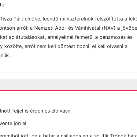
te.
Tisza Párt elnöke, leendő miniszterelnök felszólította a le
öntsön arról: a Nemzeti Adó- és Vámhivatal (NAV) a jövőb
okat az átutalásokat, amelyeknél felmerül a pénzmosás és
közölte, erről nem kell döntést hozni, el kell olvasni a
nnük.
lnőtt fejjel is érdemes elolvasni
vente jön el
emmiből jött, de a határ a csillagos ég a sci-fik Trónok ha