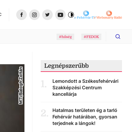
C
Fehérvár-TV
Vörösmarty Rádió
#hőség
#FEDOK
Legnépszerűbb
MTI/Balogh Zoltán
Lemondott a Székesfehérvári
1
.
Szakképzési Centrum
kancellárja
Hatalmas területen ég a tarló
2
.
Fehérvár határában, gyorsan
terjednek a lángok!