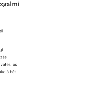
ozgalmi
li
gi
ozás
vetési és
akció hét