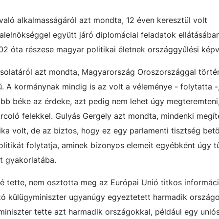
 való alkalmasságáról azt mondta, 12 éven keresztül volt
lelnökséggel együtt járó diplomáciai feladatok ellátásában
02 óta részese magyar politikai életnek országgyűlési képv
csolatáról azt mondta, Magyarország Oroszországgal törté
. A kormánynak mindig is az volt a véleménye - folytatta -
b béke az érdeke, azt pedig nem lehet úgy megteremteni
rcoló felekkel. Gulyás Gergely azt mondta, mindenki megíté
ika volt, de az biztos, hogy ez egy parlamenti tisztség betö
olitikát folytatja, aminek bizonyos elemeit egyébként úgy tű
t gyakorlatába.
űvé tette, nem osztotta meg az Európai Unió titkos informác
ó külügyminiszter ugyanúgy egyeztetett harmadik országo
iniszter tette azt harmadik országokkal, például egy unió