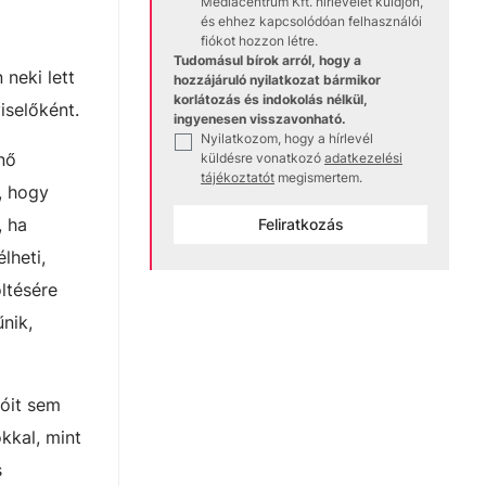
Médiacentrum Kft. hírlevelet küldjön,
és ehhez kapcsolódóan felhasználói
fiókot hozzon létre.
Tudomásul bírok arról, hogy a
 neki lett
hozzájáruló nyilatkozat bármikor
korlátozás és indokolás nélkül,
iselőként.
ingyenesen visszavonható.
Nyilatkozom, hogy a hírlevél
✓
nő
küldésre vonatkozó
adatkezelési
tájékoztatót
megismertem.
, hogy
, ha
Feliratkozás
lheti,
ltésére
nik,
ióit sem
kkal, mint
s