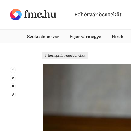
fmc.hu
Fehérvár összeköt
Székesfehérvár
Fejér vármegye
Hírek
3 hónapnál régebbi cikk