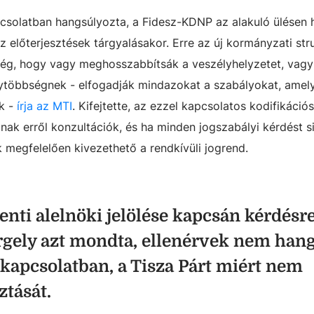
pcsolatban hangsúlyozta, a Fidesz-KDNP az alakuló ülésen
az előterjesztések tárgyalásakor. Erre az új kormányzati str
ükség, hogy vagy meghosszabbítsák a veszélyhelyzetet, vagy
nytöbbségnek - elfogadják mindazokat a szabályokat, amel
k -
írja az MTI
. Kifejtette, az ezzel kapcsolatos kodifikáció
anak erről konzultációk, és ha minden jogszabályi kérdést s
k megfelelően kivezethető a rendkívüli jogrend.
enti alelnöki jelölése kapcsán kérdésr
rgely azt mondta, ellenérvek nem han
l kapcsolatban, a Tisza Párt miért nem
ztását.