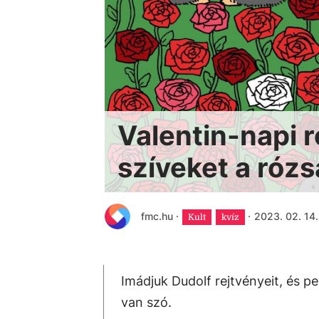
Valentin-napi r
szíveket a rózs
fmc.hu
·
·
2023. 02. 14.
Kult
kvíz
Imádjuk Dudolf rejtvényeit, és p
van szó.