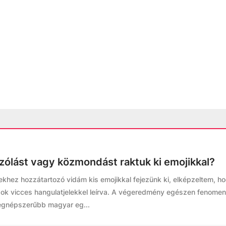
szólást vagy közmondást raktuk ki emojikkal?
khez hozzátartozó vidám kis emojikkal fejezünk ki, elképzeltem, h
 vicces hangulatjelekkel leírva. A végeredmény egészen fenomenáli
legnépszerűbb magyar eg...