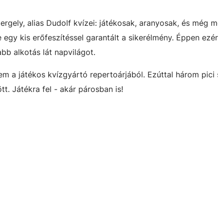
rgely, alias Dudolf kvízei: játékosak, aranyosak, és még m
egy kis erőfeszítéssel garantált a sikerélmény. Éppen ezér
bb alkotás lát napvilágot.
m a játékos kvízgyártó repertoárjából. Ezúttal három pici s
t. Játékra fel - akár párosban is!