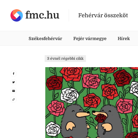
fmc.hu
Fehérvár összeköt
Székesfehérvár
Fejér vármegye
Hírek
3 évnél régebbi cikk