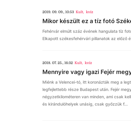
2019. 09. 09., 10:53
Kult
,
kvíz
Mikor készült ez a tíz fotó Sz
Fehérvár elmúlt száz évének hangulata tíz fo
Elkapott székesfehérvári pillanatok az előző é
2018. 07. 25., 16:32
Kult
,
kvíz
Mennyire vagy igazi Fejér meg
Miénk a Velencei-tó, itt koronázták meg a leg
legfejlettebb része Budapest után. Fejér megy
négyzetkilométeren van minden, ami csak kell.
és kirándulóhelyek unásig, csak győzzük f...