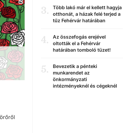
Több lakó már el kellett hagyja
3
.
otthonát, a házak felé terjed a
tűz Fehérvár határában
Az összefogás erejével
4
.
oltották el a Fehérvár
határában tomboló tüzet!
Bevezetik a pénteki
5
.
munkarendet az
önkormányzati
intézményeknél és cégeknél
örőről