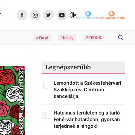
C
Fehérvár-TV
Vörösmarty Rádió
#Forgi
#hőség
#FEDOK
Legnépszerűbb
Facebook/Gergely Dudás - Dudolf
Lemondott a Székesfehérvári
1
.
Szakképzési Centrum
kancellárja
Hatalmas területen ég a tarló
2
.
Fehérvár határában, gyorsan
terjednek a lángok!