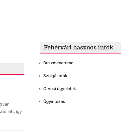
Fehérvári hasznos infók
•
Buszmenetrend
•
Szolgáltatók
•
Orvosi ügyeletek
•
Ügyintézés
ogyan
s lett, így