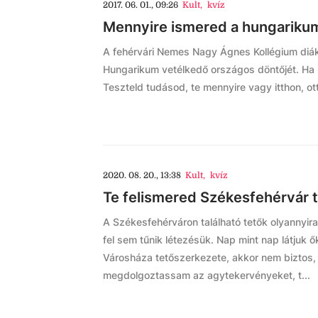
2017. 06. 01., 09:26
Kult
,
kvíz
Mennyire ismered a hungariku
A fehérvári Nemes Nagy Ágnes Kollégium diá
Hungarikum vetélkedő országos döntőjét. Ha
Teszteld tudásod, te mennyire vagy itthon, ot
2020. 08. 20., 13:38
Kult
,
kvíz
Te felismered Székesfehérvár t
A Székesfehérváron található tetők olyannyir
fel sem tűnik létezésük. Nap mint nap látjuk
Városháza tetőszerkezete, akkor nem biztos, 
megdolgoztassam az agytekervényeket, t...