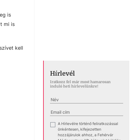
eg is
t mi is
zívet kell
Hírlevél
Iratkozz fel már most hamarosan
induló heti hírlevelünkre!
A Hírlevélre történő feliratkozással
✓
önkéntesen, kifejezetten
hozzájárulok ahhoz, a Fehérvár