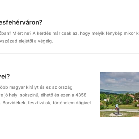
ékesfehérváron?
tóban? Miért ne? A kérdés már csak az, hogy melyik fénykép mikor k
vszázad elejétől a végéig.
yei?
több magyar királyt és ez az ország
e jó hely, sokszínű, élhető és ezen a 4358
 Borvidékek, fesztiválok, történelem dögivel