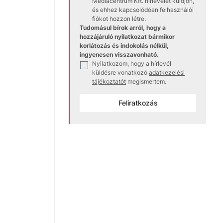
Médiacentrum Kft. hírlevelet küldjön,
és ehhez kapcsolódóan felhasználói
fiókot hozzon létre.
Tudomásul bírok arról, hogy a
hozzájáruló nyilatkozat bármikor
korlátozás és indokolás nélkül,
ingyenesen visszavonható.
Nyilatkozom, hogy a hírlevél
✓
küldésre vonatkozó
adatkezelési
tájékoztatót
megismertem.
Feliratkozás