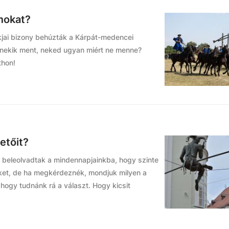
mokat?
kjai bizony behúzták a Kárpát-medencei
 nekik ment, neked ugyan miért ne menne?
thon!
etőit?
a beleolvadtak a mindennapjainkba, hogy szinte
 őket, de ha megkérdeznék, mondjuk milyen a
hogy tudnánk rá a választ. Hogy kicsit