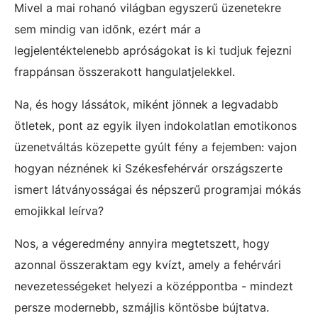
Mivel a mai rohanó világban egyszerű üzenetekre
sem mindig van időnk, ezért már a
legjelentéktelenebb apróságokat is ki tudjuk fejezni
frappánsan összerakott hangulatjelekkel.
Na, és hogy lássátok, miként jönnek a legvadabb
ötletek, pont az egyik ilyen indokolatlan emotikonos
üzenetváltás közepette gyúlt fény a fejemben: vajon
hogyan néznének ki Székesfehérvár országszerte
ismert látványosságai és népszerű programjai mókás
emojikkal leírva?
Nos, a végeredmény annyira megtetszett, hogy
azonnal összeraktam egy kvízt, amely a fehérvári
nevezetességeket helyezi a középpontba - mindezt
persze modernebb, szmájlis köntösbe bújtatva.