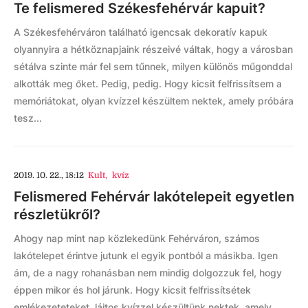
Te felismered Székesfehérvár kapuit?
A Székesfehérváron található igencsak dekoratív kapuk
olyannyira a hétköznapjaink részeivé váltak, hogy a városban
sétálva szinte már fel sem tűnnek, milyen különös műgonddal
alkották meg őket. Pedig, pedig. Hogy kicsit felfrissítsem a
memóriátokat, olyan kvízzel készültem nektek, amely próbára
tesz...
2019. 10. 22., 18:12
Kult
,
kvíz
Felismered Fehérvár lakótelepeit egyetlen
részletükről?
Ahogy nap mint nap közlekedünk Fehérváron, számos
lakótelepet érintve jutunk el egyik pontból a másikba. Igen
ám, de a nagy rohanásban nem mindig dolgozzuk fel, hogy
éppen mikor és hol járunk. Hogy kicsit felfrissítsétek
emlékezeteteket, lájtos kvízzel készültünk nektek, amely