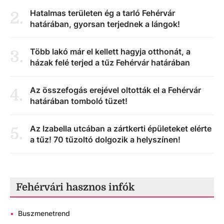
Hatalmas területen ég a tarló Fehérvár
2
.
határában, gyorsan terjednek a lángok!
Több lakó már el kellett hagyja otthonát, a
3
.
házak felé terjed a tűz Fehérvár határában
Az összefogás erejével oltották el a Fehérvár
4
.
határában tomboló tüzet!
Az Izabella utcában a zártkerti épületeket elérte
5
.
a tűz! 70 tűzoltó dolgozik a helyszínen!
Fehérvári hasznos infók
•
Buszmenetrend