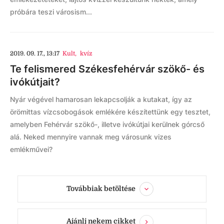
próbára teszi városism...
2019. 09. 17., 13:17
Kult
,
kvíz
Te felismered Székesfehérvár szökő- és
ivókútjait?
Nyár végével hamarosan lekapcsolják a kutakat, így az
örömittas vízcsobogások emlékére készítettünk egy tesztet,
amelyben Fehérvár szökő-, illetve ivókútjai kerülnek górcső
alá. Neked mennyire vannak meg városunk vizes
emlékművei?
Továbbiak betöltése
Ajánlj nekem cikket