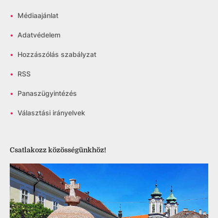
•
Médiaajánlat
•
Adatvédelem
•
Hozzászólás szabályzat
•
RSS
•
Panaszügyintézés
•
Választási irányelvek
Csatlakozz közösségünkhöz!