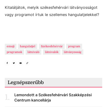
Kitaláljátok, melyik székesfehérvári látványosságot
vagy programot írtuk le szellemes hangulatjelekkel?
emoji
hangulatjel
Székesfehérvár
program
programok
látnivaló
látnivalók
látványosság
Legnépszerűbb
Lemondott a Székesfehérvári Szakképzési
1
.
Centrum kancellárja