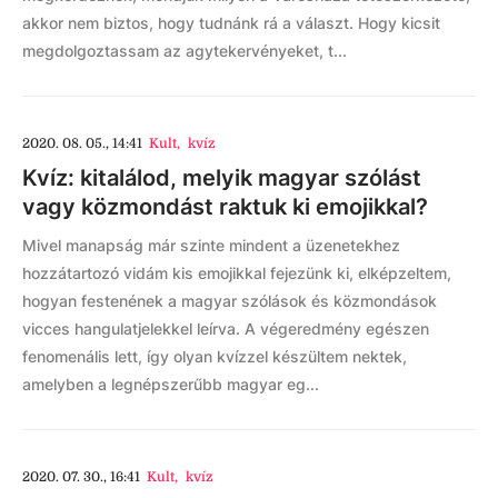
akkor nem biztos, hogy tudnánk rá a választ. Hogy kicsit
megdolgoztassam az agytekervényeket, t...
2020. 08. 05., 14:41
Kult
,
kvíz
Kvíz: kitalálod, melyik magyar szólást
vagy közmondást raktuk ki emojikkal?
Mivel manapság már szinte mindent a üzenetekhez
hozzátartozó vidám kis emojikkal fejezünk ki, elképzeltem,
hogyan festenének a magyar szólások és közmondások
vicces hangulatjelekkel leírva. A végeredmény egészen
fenomenális lett, így olyan kvízzel készültem nektek,
amelyben a legnépszerűbb magyar eg...
2020. 07. 30., 16:41
Kult
,
kvíz