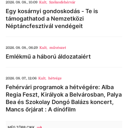
2026. 08. 08., 10:09
Kult
,
Székesfehérvár
Egy kosárnyi gondoskodás - Te is
támogathatod a Nemzetközi
Néptáncfesztivál vendégeit
2026. 08. 08., 06:29
Kult
,
művészet
Emlékmű a háború áldozataiért
2026. 08. 07., 12:06
Kult
,
hétvége
Fehérvári programok a hétvégére: Alba
Regia Feszt, Királyok a Belvárosban, Palya
Bea és Szokolay Dongó Balázs koncert,
Mancs őrjárat : A dínófilm
MÉG TÖBB CIKK