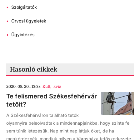
•
Szolgáltatók
•
Orvosi ügyeletek
•
Ügyintézés
Hasonló cikkek
2020. 08. 20., 13:38
Kult
,
kvíz
Te felismered Székesfehérvár
tetőit?
A Székesfehérváron található tetők
olyannyira beleolvadtak a mindennapjainkba, hogy szinte fel
sem tűnik létezésük. Nap mint nap látjuk őket, de ha
megkérdeznék, mondjuk milyen a Városháza tetőszerkezete,