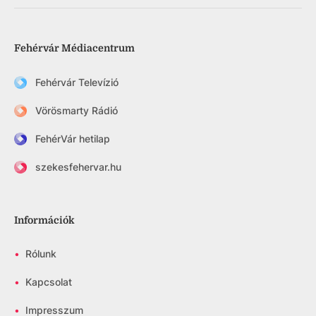
Fehérvár Médiacentrum
Fehérvár Televízió
Vörösmarty Rádió
FehérVár hetilap
szekesfehervar.hu
Információk
•
Rólunk
•
Kapcsolat
•
Impresszum