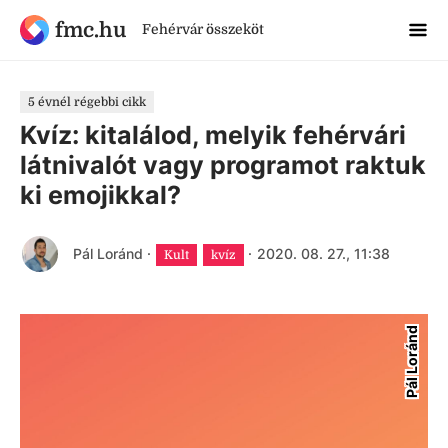
fmc.hu
Fehérvár összeköt
5 évnél régebbi cikk
Kvíz: kitalálod, melyik fehérvári
látnivalót vagy programot raktuk
ki emojikkal?
Pál Loránd
·
·
2020. 08. 27., 11:38
Kult
kvíz
Pál Loránd