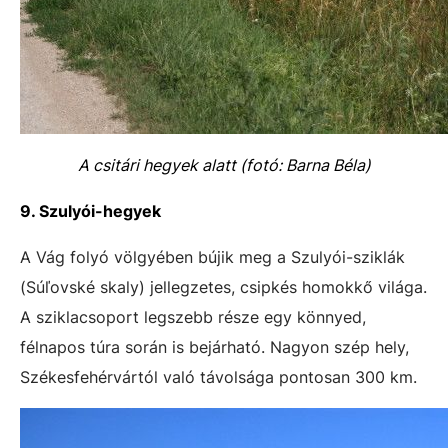
A csitári hegyek alatt (fotó: Barna Béla)
9. Szulyói-hegyek
A Vág folyó völgyében bújik meg a Szulyói-sziklák
(Súľovské skaly) jellegzetes, csipkés homokkő világa.
A sziklacsoport legszebb része egy könnyed,
félnapos túra során is bejárható. Nagyon szép hely,
Székesfehérvártól való távolsága pontosan 300 km.