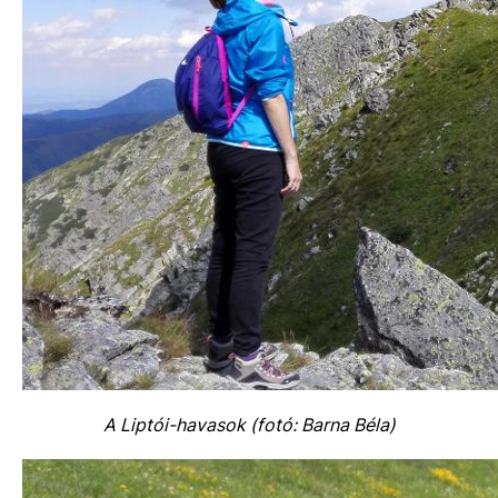
A Liptói-havasok (fotó: Barna Béla)