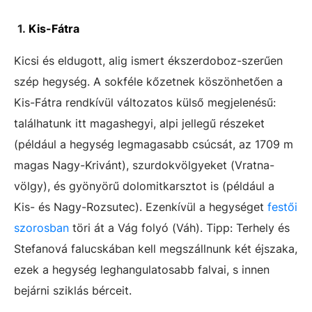
1.
Kis-Fátra
Kicsi és eldugott, alig ismert ékszerdoboz-szerűen
szép hegység. A sokféle kőzetnek köszönhetően a
Kis-Fátra rendkívül változatos külső megjelenésű:
találhatunk itt magashegyi, alpi jellegű részeket
(például a hegység legmagasabb csúcsát, az 1709 m
magas Nagy-Krivánt), szurdokvölgyeket (Vratna-
völgy), és gyönyörű dolomitkarsztot is (például a
Kis- és Nagy-Rozsutec). Ezenkívül a hegységet
festői
szorosban
töri át a Vág folyó (Váh). Tipp: Terhely és
Stefanová falucskában kell megszállnunk két éjszaka,
ezek a hegység leghangulatosabb falvai, s innen
bejárni sziklás bérceit.