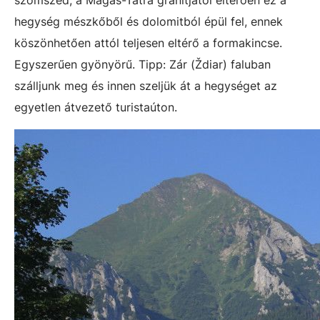
szomszéd, a Magas-Tátra gránitjától eltérően ez a
hegység mészkőből és dolomitból épül fel, ennek
köszönhetően attól teljesen eltérő a formakincse.
Egyszerűen gyönyörű. Tipp: Zár (Ždiar) faluban
szálljunk meg és innen szeljük át a hegységet az
egyetlen átvezető turistaúton.