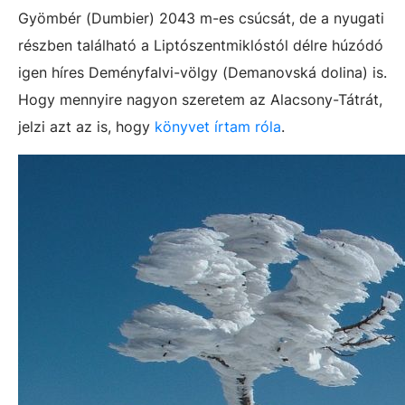
Gyömbér (Dumbier) 2043 m-es csúcsát, de a nyugati
részben található a Liptószentmiklóstól délre húzódó
igen híres Deményfalvi-völgy (Demanovská dolina) is.
Hogy mennyire nagyon szeretem az Alacsony-Tátrát,
jelzi azt az is, hogy
könyvet írtam róla
.