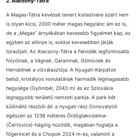
2. Alacsony-Tátra
A Magas-Tátra kevéssé ismert kistestvére azért nem
is olyan kicsi, 2000 méter magas hegylánc ám ez is,
de a „Magas” árnyékában kevesebb figyelmet kap, ez
egyben az előnye is, sokkal kevesebben járják
túraútjait. Az Alacsony-Tátra a Felvidék legfontosabb
folyóinak, a Vágnak, Garamnak, Gölnicnek és
Hernádnak a vízválasztója. A Nyugati-Kárpátok
belső, kristályos vonulatának harmadik legmagasabb
hegysége (Gyömbér, 2043 m) és ez Szlovákia
legnagyobb területű nemzeti parkja. A park két
különálló részből áll: a nyugati rész Donovalytól
egészen az 1238 méteres Ördöglakodalma-
(Čertovica)-hágóig húzódik, magában foglalja a
főgerincet és a Chopok 2024 m-es, valamint a