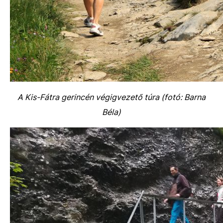
A Kis-Fátra gerincén végigvezető túra (fotó: Barna
Béla)