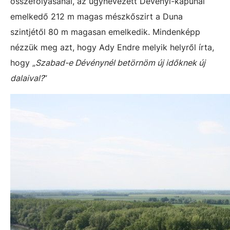
összefolyásánál, az úgynevezett Dévényi-kapunál
emelkedő 212 m magas mészkőszirt a Duna
szintjétől 80 m magasan emelkedik. Mindenképp
nézzük meg azt, hogy Ady Endre melyik helyről írta,
hogy „
Szabad-e Dévénynél betörnöm új időknek új
dalaival?
”