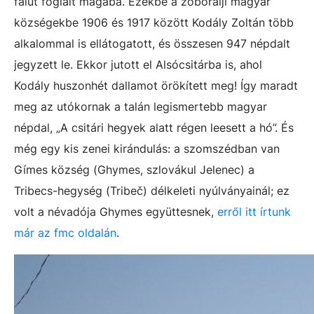
falut foglalt magába. Ezekbe a zoboralji magyar
községekbe 1906 és 1917 között Kodály Zoltán több
alkalommal is ellátogatott, és összesen 947 népdalt
jegyzett le. Ekkor jutott el Alsócsitárba is, ahol
Kodály huszonhét dallamot örökített meg! Így maradt
meg az utókornak a talán legismertebb magyar
népdal, „A csitári hegyek alatt régen leesett a hó”. És
még egy kis zenei kirándulás: a szomszédban van
Gímes község (Ghymes, szlovákul Jelenec) a
Tribecs-hegység (Tribeč) délkeleti nyúlványainál; ez
volt a névadója Ghymes együttesnek,
erről itt írtunk
már az fmc oldalán
.