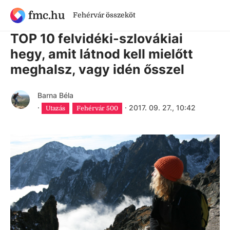
fmc.hu
Fehérvár összeköt
8 évnél régebbi cikk
TOP 10 felvidéki-szlovákiai
hegy, amit látnod kell mielőtt
meghalsz, vagy idén ősszel
Barna Béla
·
·
2017. 09. 27., 10:42
Utazás
Fehérvár 500