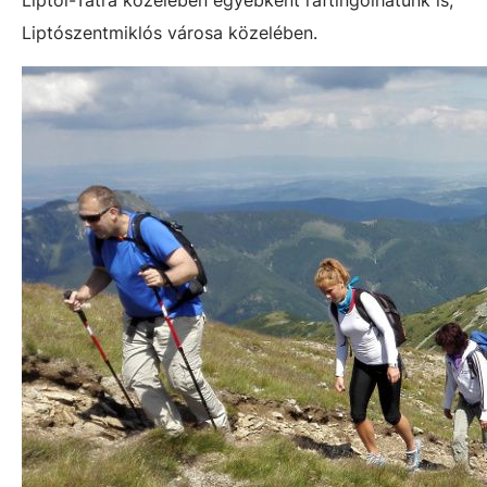
Liptói-Tátra közelében egyébként raftingolhatunk is,
Liptószentmiklós városa közelében.