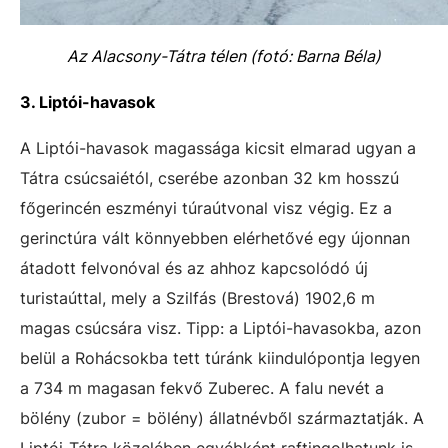
Az Alacsony-Tátra télen (fotó: Barna Béla)
3. Liptói-havasok
A Liptói-havasok magassága kicsit elmarad ugyan a
Tátra csúcsaiétól, cserébe azonban 32 km hosszú
főgerincén eszményi túraútvonal visz végig. Ez a
gerinctúra vált könnyebben elérhetővé egy újonnan
átadott felvonóval és az ahhoz kapcsolódó új
turistaúttal, mely a Szilfás (Brestová) 1902,6 m
magas csúcsára visz. Tipp: a Liptói-havasokba, azon
belül a Rohácsokba tett túránk kiindulópontja legyen
a 734 m magasan fekvő Zuberec. A falu nevét a
bölény (zubor = bölény) állatnévből származtatják. A