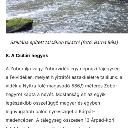
Sziklába épített tálcákon túrázni (fotó: Barna Béla)
8. A Csitári hegyek
A Zoboralja vagy Zoborvidék egy néprajzi tájegység
a Felvidéken, melyet Nyitrától északkeletre találunk: a
vidék a Nyitra fölé magasodó 586,9 méteres Zobor
hegyről kapta a nevét. Mostanság ez az egyik
legészakibb összefüggő magyar és egyben
legnyugatibb palóc nyelvsziget a Kárpát-
medencében. A tájegység összesen 13 Árpád-kori