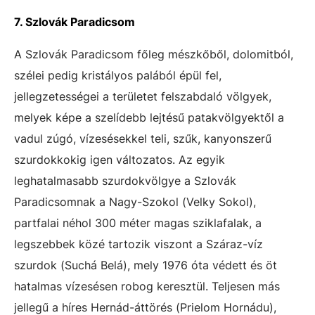
7. Szlovák Paradicsom
A Szlovák Paradicsom főleg mészkőből, dolomitból,
szélei pedig kristályos palából épül fel,
jellegzetességei a területet felszabdaló völgyek,
melyek képe a szelídebb lejtésű patakvölgyektől a
vadul zúgó, vízesésekkel teli, szűk, kanyonszerű
szurdokkokig igen változatos. Az egyik
leghatalmasabb szurdokvölgye a Szlovák
Paradicsomnak a Nagy-Szokol (Velky Sokol),
partfalai néhol 300 méter magas sziklafalak, a
legszebbek közé tartozik viszont a Száraz-víz
szurdok (Suchá Belá), mely 1976 óta védett és öt
hatalmas vízesésen robog keresztül. Teljesen más
jellegű a híres Hernád-áttörés (Prielom Hornádu),