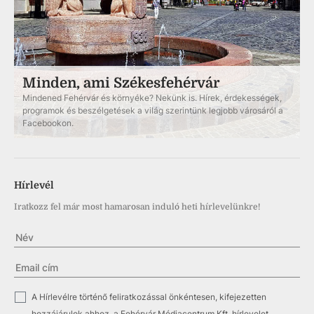
Minden, ami Székesfehérvár
Mindened Fehérvár és környéke? Nekünk is. Hírek, érdekességek,
programok és beszélgetések a világ szerintünk legjobb városáról a
Facebookon.
Hírlevél
Iratkozz fel már most hamarosan induló heti hírlevelünkre!
✓
A Hírlevélre történő feliratkozással önkéntesen, kifejezetten
hozzájárulok ahhoz, a Fehérvár Médiacentrum Kft. hírlevelet