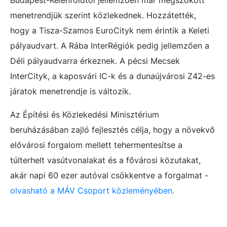
Budapest-Kelenföldtől jellemzően már megszokott
menetrendjük szerint közlekednek. Hozzátették,
hogy a Tisza-Szamos EuroCityk nem érintik a Keleti
pályaudvart. A Rába InterRégiók pedig jellemzően a
Déli pályaudvarra érkeznek. A pécsi Mecsek
InterCityk, a kaposvári IC-k és a dunaújvárosi Z42-es
járatok menetrendje is változik.
Az Építési és Közlekedési Minisztérium
beruházásában zajló fejlesztés célja, hogy a növekvő
elővárosi forgalom mellett tehermentesítse a
túlterhelt vasútvonalakat és a fővárosi közutakat,
akár napi 60 ezer autóval csökkentve a forgalmat -
olvasható a MÁV Csoport közleményében.