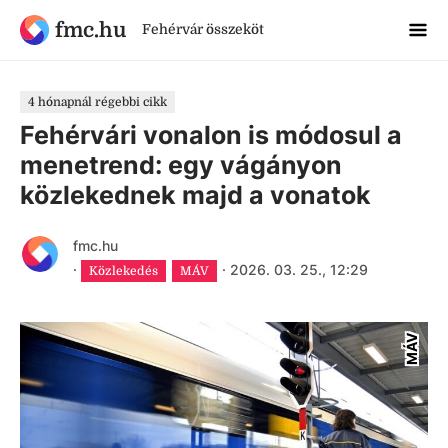
fmc.hu
Fehérvár összeköt
4 hónapnál régebbi cikk
Fehérvári vonalon is módosul a
menetrend: egy vágányon
közlekednek majd a vonatok
fmc.hu
·
·
2026. 03. 25., 12:29
Közlekedés
MÁV
MÁV