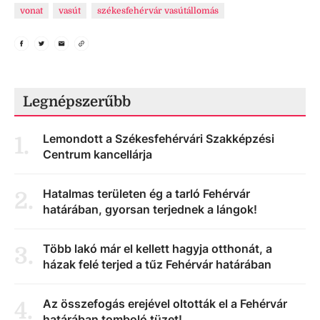
vonat
vasút
székesfehérvár vasútállomás
Legnépszerűbb
Lemondott a Székesfehérvári Szakképzési
1
.
Centrum kancellárja
Hatalmas területen ég a tarló Fehérvár
2
.
határában, gyorsan terjednek a lángok!
Több lakó már el kellett hagyja otthonát, a
3
.
házak felé terjed a tűz Fehérvár határában
Az összefogás erejével oltották el a Fehérvár
4
.
határában tomboló tüzet!