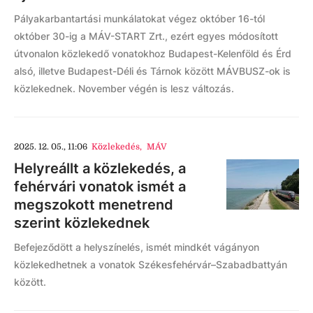
Pályakarbantartási munkálatokat végez október 16-tól
október 30-ig a MÁV-START Zrt., ezért egyes módosított
útvonalon közlekedő vonatokhoz Budapest-Kelenföld és Érd
alsó, illetve Budapest-Déli és Tárnok között MÁVBUSZ-ok is
közlekednek. November végén is lesz változás.
2025. 12. 05., 11:06
Közlekedés
,
MÁV
Helyreállt a közlekedés, a
fehérvári vonatok ismét a
megszokott menetrend
szerint közlekednek
Befejeződött a helyszínelés, ismét mindkét vágányon
közlekedhetnek a vonatok Székesfehérvár–Szabadbattyán
között.