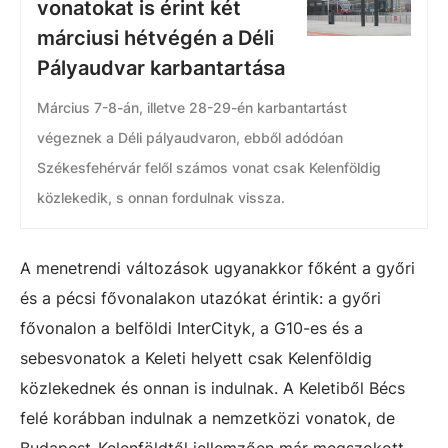
vonatokat is érint két
márciusi hétvégén a Déli
Pályaudvar karbantartása
Március 7-8-án, illetve 28-29-én karbantartást
végeznek a Déli pályaudvaron, ebből adódóan
Székesfehérvár felől számos vonat csak Kelenföldig
közlekedik, s onnan fordulnak vissza.
A menetrendi változások ugyanakkor főként a győri
és a pécsi fővonalakon utazókat érintik: a győri
fővonalon a belföldi InterCityk, a G10-es és a
sebesvonatok a Keleti helyett csak Kelenföldig
közlekednek és onnan is indulnak. A Keletiből Bécs
felé korábban indulnak a nemzetközi vonatok, de