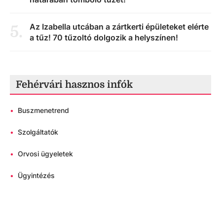
Az Izabella utcában a zártkerti épületeket elérte
5
.
a tűz! 70 tűzoltó dolgozik a helyszínen!
Fehérvári hasznos infók
•
Buszmenetrend
•
Szolgáltatók
•
Orvosi ügyeletek
•
Ügyintézés