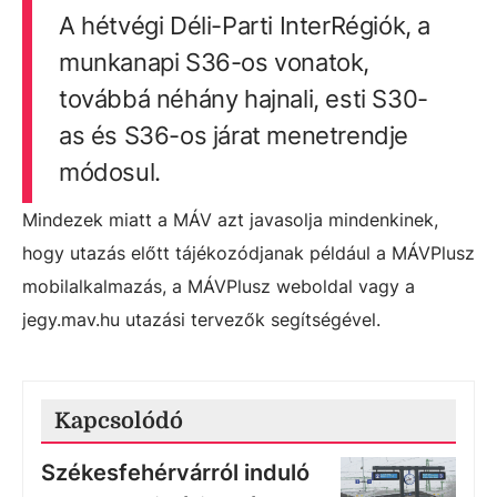
A hétvégi Déli-Parti InterRégiók, a
munkanapi S36-os vonatok,
továbbá néhány hajnali, esti S30-
as és S36-os járat menetrendje
módosul.
Mindezek miatt a MÁV azt javasolja mindenkinek,
hogy utazás előtt tájékozódjanak például a MÁVPlusz
mobilalkalmazás, a MÁVPlusz weboldal vagy a
jegy.mav.hu utazási tervezők segítségével.
Kapcsolódó
Székesfehérvárról induló