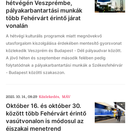
hétvégén Veszprémbe,
pályakarbantartási munkák
több Fehérvárt érintő járat
vonalán
A hétvégi kulturális programok miatt megnövekvő
utasforgalom kiszolgálása érdekében mentesítő gyorsvonat
közlekedik Veszprém és Budapest - Déli pályaudvar között.
A jövő héten és szeptember második felében pedig
folytatódnak a pályakarbantartási munkák a Székesfehérvár
- Budapest közötti szakaszon.
2025. 10. 14., 08:29
Közlekedés
,
MÁV
Október 16. és október 30.
között több Fehérvárt érintő
vasútvonalon is módosul az
éjszakai menetrend