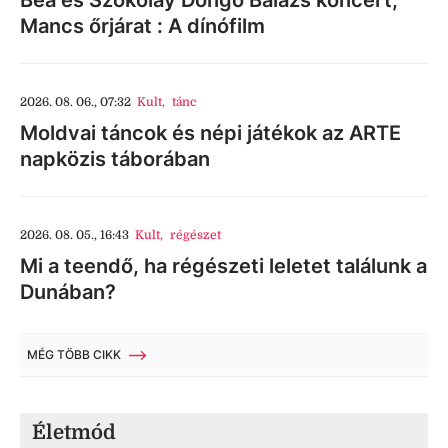
Bea és Szokolay Dongó Balázs koncert,
Mancs őrjárat : A dínófilm
2026. 08. 06., 07:32
Kult
,
tánc
Moldvai táncok és népi játékok az ARTE
napközis táborában
2026. 08. 05., 16:43
Kult
,
régészet
Mi a teendő, ha régészeti leletet találunk a
Dunában?
MÉG TÖBB CIKK
Életmód