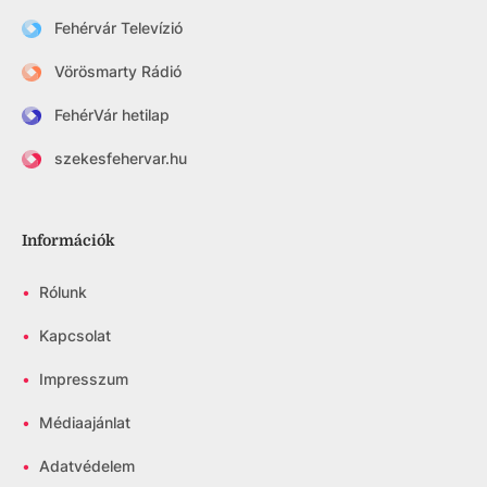
Fehérvár Televízió
Vörösmarty Rádió
FehérVár hetilap
szekesfehervar.hu
Információk
•
Rólunk
•
Kapcsolat
•
Impresszum
•
Médiaajánlat
•
Adatvédelem