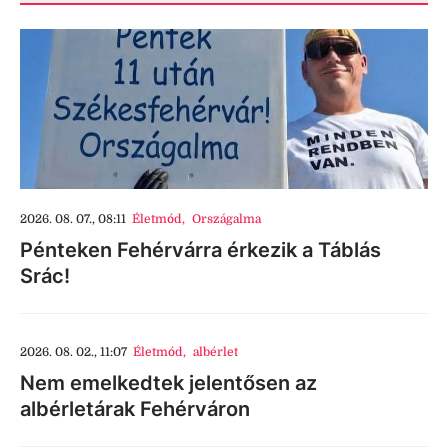
2026. 08. 07., 08:11
Életmód
,
Országalma
Pénteken Fehérvárra érkezik a Táblás
Srác!
2026. 08. 02., 11:07
Életmód
,
albérlet
Nem emelkedtek jelentősen az
albérletárak Fehérváron